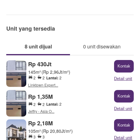
Unit yang tersedia
8 unit dijual
0 unit disewakan
Rp 430Jt
Kontak
145m²
(Rp 2,96Jt/m²)
Lantai:
2
2
2
Detail unit
Linktown Expert...
Rp 1,35M
Kontak
Lantai:
2
2
2
Detail unit
Jeffry - Asia O...
Rp 2,18M
Kontak
105m²
(Rp 20,80Jt/m²)
3
3
Detail unit