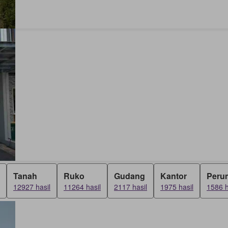
Tanah
Ruko
Gudang
Kantor
Peru
12927 hasil
11264 hasil
2117 hasil
1975 hasil
1586 h