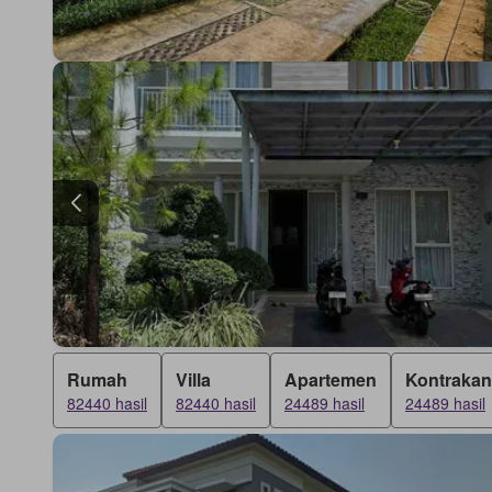
Rumah
Villa
Apartemen
Kontrakan
82440 hasil
82440 hasil
24489 hasil
24489 hasil