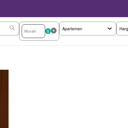
Har
1