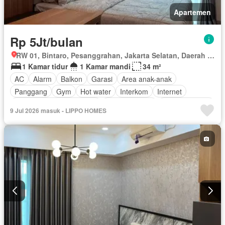
Apartemen
Rp 5Jt/bulan
RW 01, Bintaro, Pesanggrahan, Jakarta Selatan, Daerah Khusus Ibukota Jakarta
1 Kamar tidur
1 Kamar mandi
34 m²
AC
Alarm
Balkon
Garasi
Area anak-anak
Panggang
Gym
Hot water
Interkom
Internet
Outdoor entertaining area
Pay TV access
Secure parking
9 Jul 2026 masuk - LIPPO HOMES
Keamanan
Kolam renang
Telephone
Teras
Televisi
Berperabot lengkap