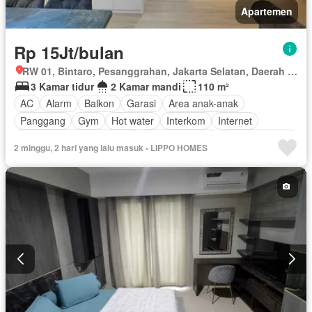
Apartemen
Rp 15Jt/bulan
RW 01, Bintaro, Pesanggrahan, Jakarta Selatan, Daerah Khusus Ibukota Jakarta
3 Kamar tidur
2 Kamar mandi
110 m²
AC
Alarm
Balkon
Garasi
Area anak-anak
Panggang
Gym
Hot water
Interkom
Internet
Outdoor entertaining area
Pay TV access
Secure parking
2 minggu, 2 hari yang lalu masuk - LIPPO HOMES
Keamanan
Kolam renang
Telephone
Teras
Televisi
Berperabot lengkap