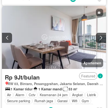
Area anak-anak
Berperabot lengkap
Apartemen
Rp 9Jt/bulan
Featured
RW 03, Bintaro, Pesanggrahan, Jakarta Selatan, Daerah Khusus Ibukota Jakarta
1 Kamar tidur
1 Kamar mandi
53 m²
Air
Alarm
Cctv
Keamanan 24 jam
Angkat
Listrik
Secure parking
Rumah jaga
Garasi
Wifi
Gym
Pay TV access
Internet
Kolam renang
Keamanan