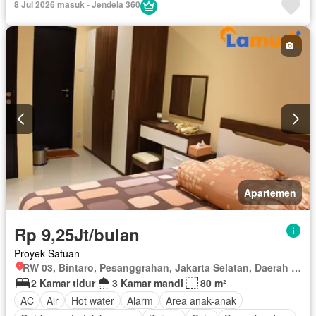
8 Jul 2026 masuk - Jendela 360
Area anak-anak
Berperabot lengkap
Apartemen
Rp 9,25Jt/bulan
Proyek Satuan
RW 03, Bintaro, Pesanggrahan, Jakarta Selatan, Daerah Khusus Ibukota Jakarta
2 Kamar tidur
3 Kamar mandi
80 m²
AC
Air
Hot water
Alarm
Area anak-anak