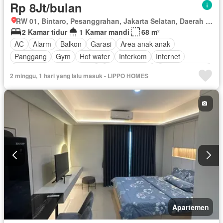
Rp 8Jt/bulan
RW 01, Bintaro, Pesanggrahan, Jakarta Selatan, Daerah Khusus Ibukota Jakarta
2 Kamar tidur
1 Kamar mandi
68 m²
AC
Alarm
Balkon
Garasi
Area anak-anak
Panggang
Gym
Hot water
Interkom
Internet
Outdoor entertaining area
Pay TV access
Secure parking
2 minggu, 1 hari yang lalu masuk - LIPPO HOMES
Keamanan
Kolam renang
Telephone
Teras
Televisi
Berperabot lengkap
Apartemen