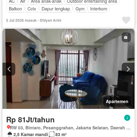
AC
Air
Area anak-anak
Outdoor entertaining area
Balkon
Cctv
Dapur lengkap
Gym
Interkom
Keamanan
Keamanan 24 jam
Kolam renang
5 Jul 2026 masuk - Dhiyan Arini
Pramutamu
Angkat
Listrik
Fully fenced
Secure parking
Pemandangan panorama
Rumah jaga
Taman
Garasi
Berperabot lengkap
Apartemen
Rp 81Jt/tahun
RW 03, Bintaro, Pesanggrahan, Jakarta Selatan, Daerah Khusus Ibukota Jakarta
2,5 Kamar mandi
83 m²