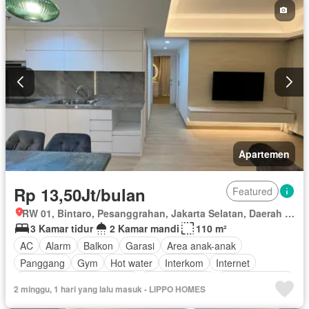
Keamanan 24 jam
Lapangan tenis
Televisi
Teras
Air
Kabel video
Wifi
Tangki air
Berperabot lengkap
Apartemen
Rp 13,50Jt/bulan
Featured
RW 01, Bintaro, Pesanggrahan, Jakarta Selatan, Daerah Khusus Ibukota Jakarta
3 Kamar tidur
2 Kamar mandi
110 m²
AC
Alarm
Balkon
Garasi
Area anak-anak
Panggang
Gym
Hot water
Interkom
Internet
Outdoor entertaining area
Pay TV access
Secure parking
2 minggu, 1 hari yang lalu masuk - LIPPO HOMES
Keamanan
Kolam renang
Telephone
Teras
Televisi