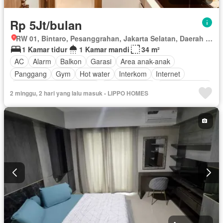
Rp 5Jt/bulan
RW 01, Bintaro, Pesanggrahan, Jakarta Selatan, Daerah Khusus Ibukota Jakarta
1 Kamar tidur
1 Kamar mandi
34 m²
AC
Alarm
Balkon
Garasi
Area anak-anak
Panggang
Gym
Hot water
Interkom
Internet
Outdoor entertaining area
Pay TV access
Secure parking
2 minggu, 2 hari yang lalu masuk - LIPPO HOMES
Keamanan
Kolam renang
Telephone
Teras
Televisi
Berperabot lengkap