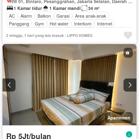
RW 01, Bintaro, Pesanggrahan, Jakarta Selatan, Daerah Khusus Ibukota Jakarta
1 Kamar tidur
1 Kamar mandi
34 m²
AC
Alarm
Balkon
Garasi
Area anak-anak
Panggang
Gym
Hot water
Interkom
Internet
Outdoor entertaining area
Pay TV access
Secure parking
2 minggu, 1 hari yang lalu masuk - LIPPO HOMES
Keamanan
Kolam renang
Telephone
Teras
Televisi
Berperabot lengkap
Apartemen
Rp 5Jt/bulan