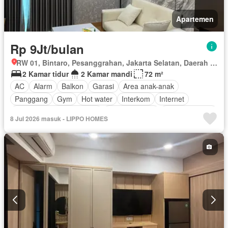
Apartemen
Rp 9Jt/bulan
RW 01, Bintaro, Pesanggrahan, Jakarta Selatan, Daerah Khusus Ibukota Jakarta
2 Kamar tidur
2 Kamar mandi
72 m²
AC
Alarm
Balkon
Garasi
Area anak-anak
Panggang
Gym
Hot water
Interkom
Internet
Outdoor entertaining area
Pay TV access
Secure parking
8 Jul 2026 masuk - LIPPO HOMES
Keamanan
Kolam renang
Telephone
Teras
Televisi
Berperabot lengkap