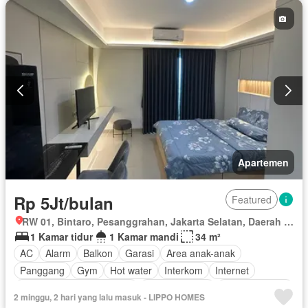
Berperabot lengkap
Apartemen
Rp 5Jt/bulan
Featured
RW 01, Bintaro, Pesanggrahan, Jakarta Selatan, Daerah Khusus Ibukota Jakarta
1 Kamar tidur
1 Kamar mandi
34 m²
AC
Alarm
Balkon
Garasi
Area anak-anak
Panggang
Gym
Hot water
Interkom
Internet
Outdoor entertaining area
Pay TV access
Secure parking
2 minggu, 2 hari yang lalu masuk - LIPPO HOMES
Keamanan
Kolam renang
Telephone
Teras
Televisi