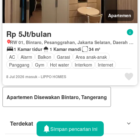
Apartemen
Rp 5Jt/bulan
RW 01, Bintaro, Pesanggrahan, Jakarta Selatan, Daerah Khusus Ibukota Jakarta
1 Kamar tidur
1 Kamar mandi
34 m²
AC
Alarm
Balkon
Garasi
Area anak-anak
Panggang
Gym
Hot water
Interkom
Internet
Outdoor entertaining area
Pay TV access
Secure parking
8 Jul 2026 masuk - LIPPO HOMES
Kolam renang
Telephone
Lapangan tenis
Teras
Televisi
Berperabot lengkap
Apartemen Disewakan Bintaro, Tangerang
Terdekat
Simpan pencarian ini