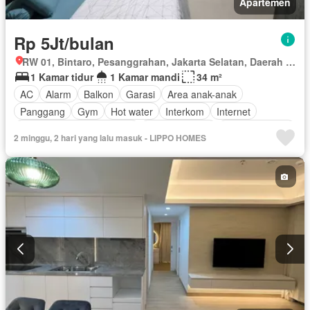
Apartemen
Rp 5Jt/bulan
RW 01, Bintaro, Pesanggrahan, Jakarta Selatan, Daerah Khusus Ibukota Jakarta
1 Kamar tidur
1 Kamar mandi
34 m²
AC
Alarm
Balkon
Garasi
Area anak-anak
Panggang
Gym
Hot water
Interkom
Internet
Outdoor entertaining area
Pay TV access
Secure parking
2 minggu, 2 hari yang lalu masuk - LIPPO HOMES
Keamanan
Kolam renang
Telephone
Teras
Televisi
Berperabot lengkap