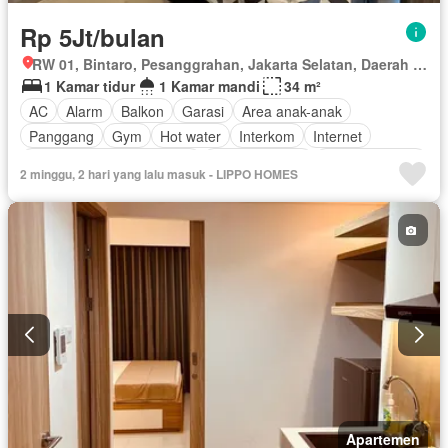
Rp 5Jt/bulan
RW 01, Bintaro, Pesanggrahan, Jakarta Selatan, Daerah Khusus Ibukota Jakarta
1 Kamar tidur
1 Kamar mandi
34 m²
AC
Alarm
Balkon
Garasi
Area anak-anak
Panggang
Gym
Hot water
Interkom
Internet
Outdoor entertaining area
Pay TV access
Secure parking
2 minggu, 2 hari yang lalu masuk - LIPPO HOMES
Keamanan
Kolam renang
Telephone
Teras
Televisi
Berperabot lengkap
Apartemen