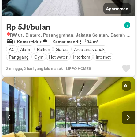
Apartemen
Rp 5Jt/bulan
RW 01, Bintaro, Pesanggrahan, Jakarta Selatan, Daerah Khusus Ibukota Jakarta
1 Kamar tidur
1 Kamar mandi
34 m²
AC
Alarm
Balkon
Garasi
Area anak-anak
Panggang
Gym
Hot water
Interkom
Internet
Outdoor entertaining area
Pay TV access
Secure parking
2 minggu, 2 hari yang lalu masuk - LIPPO HOMES
Keamanan
Kolam renang
Telephone
Teras
Televisi
Berperabot lengkap