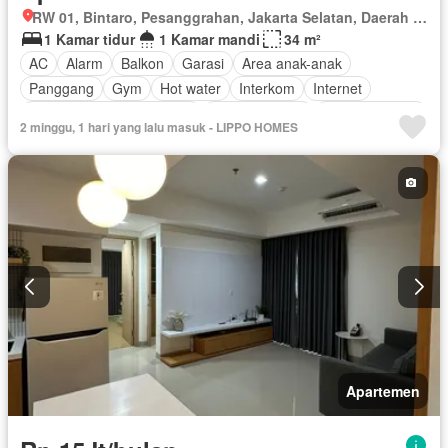
RW 01, Bintaro, Pesanggrahan, Jakarta Selatan, Daerah Khusus Ibukota Jakarta
1 Kamar tidur
1 Kamar mandi
34 m²
AC
Alarm
Balkon
Garasi
Area anak-anak
Panggang
Gym
Hot water
Interkom
Internet
Outdoor entertaining area
Pay TV access
Secure parking
2 minggu, 1 hari yang lalu masuk - LIPPO HOMES
Keamanan
Kolam renang
Telephone
Teras
Televisi
Berperabot lengkap
Apartemen