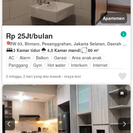
Apartemen
Rp 25Jt/bulan
RW 03, Bintaro, Pesanggrahan, Jakarta Selatan, Daerah Khusus Ibukota Jakarta
3 Kamar tidur
4,5 Kamar mandi
80 m²
AC
Alarm
Balkon
Garasi
Area anak-anak
Panggang
Gym
Hot water
Interkom
Internet
Outdoor entertaining area
Pay TV access
Secure parking
2 minggu, 2 hari yang lalu masuk - maya-lexi
Keamanan
Kolam renang
Telephone
Teras
Televisi
Deck
Pramutamu
Cctv
Rubanah
Dapur lengkap
Lemari pakaian bawaan
Taman
Akses bagi penyandang disabilitas
Fully fenced
Perapian
Listrik
Pemanasan
Rumah jaga
Jacuzzi
Gas alam
Angkat
Pustaka
Dapur terpadu
Pemandangan panorama
Ruang kantor
Sauna
Taman atap
Ruang layanan
Kabel video
Air