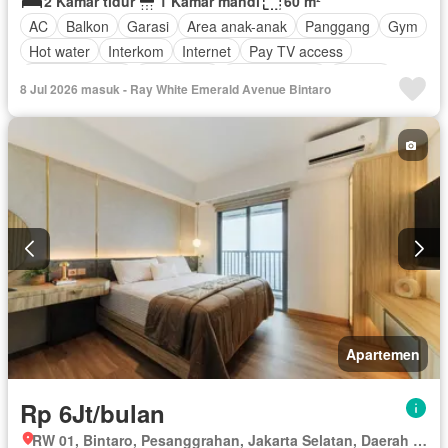
2 Kamar tidur
1 Kamar mandi
60 m²
AC
Balkon
Garasi
Area anak-anak
Panggang
Gym
Hot water
Interkom
Internet
Pay TV access
Secure parking
Keamanan
Kolam renang
Televisi
8 Jul 2026 masuk - Ray White Emerald Avenue Bintaro
Berperabot lengkap
Apartemen
Rp 6Jt/bulan
RW 01, Bintaro, Pesanggrahan, Jakarta Selatan, Daerah Khusus Ibukota Jakarta