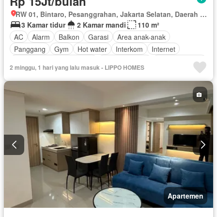
Rp 15Jt/bulan
RW 01, Bintaro, Pesanggrahan, Jakarta Selatan, Daerah Khusus Ibukota Jakarta
3 Kamar tidur
2 Kamar mandi
110 m²
AC
Alarm
Balkon
Garasi
Area anak-anak
Panggang
Gym
Hot water
Interkom
Internet
Outdoor entertaining area
Pay TV access
Secure parking
2 minggu, 1 hari yang lalu masuk - LIPPO HOMES
Keamanan
Kolam renang
Telephone
Teras
Televisi
Berperabot lengkap
Apartemen