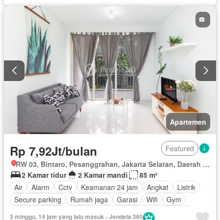
Berperabot lengkap
Apartemen
Rp 7,92Jt/bulan
Featured
RW 03, Bintaro, Pesanggrahan, Jakarta Selatan, Daerah Khusus Ibukota Jakarta
2 Kamar tidur
2 Kamar mandi
85 m²
Air
Alarm
Cctv
Keamanan 24 jam
Angkat
Listrik
Secure parking
Rumah jaga
Garasi
Wifi
Gym
Pay TV access
Internet
Kolam renang
Keamanan
3 minggu, 14 jam yang lalu masuk - Jendela 360