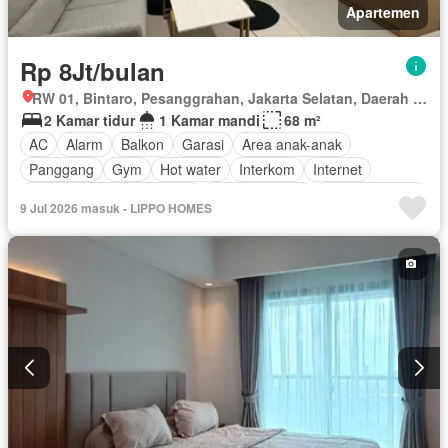
Apartemen
Rp 8Jt/bulan
RW 01, Bintaro, Pesanggrahan, Jakarta Selatan, Daerah Khusus Ibukota Jakarta
2 Kamar tidur
1 Kamar mandi
68 m²
AC
Alarm
Balkon
Garasi
Area anak-anak
Panggang
Gym
Hot water
Interkom
Internet
Outdoor entertaining area
Pay TV access
Secure parking
9 Jul 2026 masuk - LIPPO HOMES
Keamanan
Kolam renang
Telephone
Teras
Televisi
Berperabot lengkap