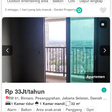
Outdoor entertaining area
Balkon
Cctv
Dapur lengkap
Dapur terpadu
Deck
Gym
Interkom
Ruang kantor
2 minggu, 1 hari yang lalu masuk - Daniel Property
Keamanan
Keamanan 24 jam
Kolam renang
Angkat
Listrik
Fully fenced
Secure parking
Rumah jaga
Taman
Televisi
Garasi
Panggang
Teras
Berperabot lengkap
Apartemen
Rp 33Jt/tahun
RW 01, Bintaro, Pesanggrahan, Jakarta Selatan, Daerah Khusus Ibukota Jakarta
1 Kamar tidur
1 Kamar mandi
32 m²
Alarm
Balkon
Area anak-anak
Panggang
Gym