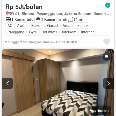
Rp 5Jt/bulan
RW 01, Bintaro, Pesanggrahan, Jakarta Selatan, Daerah Khusus Ibukota Jakarta
1 Kamar tidur
1 Kamar mandi
34 m²
AC
Alarm
Balkon
Garasi
Area anak-anak
Panggang
Gym
Hot water
Interkom
Internet
Outdoor entertaining area
Pay TV access
Secure parking
2 minggu, 2 hari yang lalu masuk - LIPPO HOMES
Keamanan
Kolam renang
Telephone
Teras
Televisi
Berperabot lengkap
Apartemen