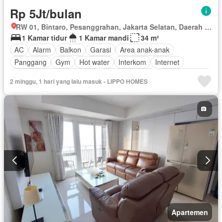
Rp 5Jt/bulan
RW 01, Bintaro, Pesanggrahan, Jakarta Selatan, Daerah Khusus Ibukota Jakarta
1 Kamar tidur
1 Kamar mandi
34 m²
AC
Alarm
Balkon
Garasi
Area anak-anak
Panggang
Gym
Hot water
Interkom
Internet
Outdoor entertaining area
Pay TV access
Secure parking
2 minggu, 1 hari yang lalu masuk - LIPPO HOMES
Keamanan
Kolam renang
Telephone
Teras
Televisi
Berperabot lengkap
Apartemen