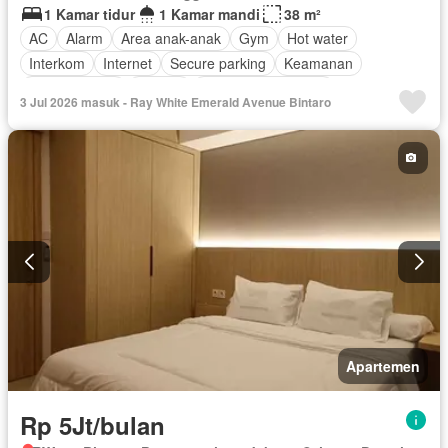
1 Kamar tidur
1 Kamar mandi
38 m²
AC
Alarm
Area anak-anak
Gym
Hot water
Interkom
Internet
Secure parking
Keamanan
Kolam renang
Televisi
Berperabot lengkap
3 Jul 2026 masuk - Ray White Emerald Avenue Bintaro
Apartemen
Rp 5Jt/bulan