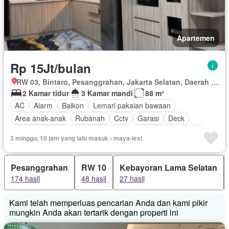
Tangki air
Wifi
Keamanan 24 jam
Halaman
Berperabot lengkap
Apartemen
Rp 15Jt/bulan
RW 03, Bintaro, Pesanggrahan, Jakarta Selatan, Daerah Khusus Ibukota Jakarta
2 Kamar tidur
3 Kamar mandi
88 m²
AC
Alarm
Balkon
Lemari pakaian bawaan
Area anak-anak
Rubanah
Cctv
Garasi
Deck
Akses bagi penyandang disabilitas
Pramutamu
Listrik
3 minggu, 10 jam yang lalu masuk - maya-lexi
Taman
Fully fenced
Perapian
Dapur lengkap
Pemanasan
Gym
Panggang
Rumah jaga
Pesanggrahan
RW 10
Kebayoran Lama Selatan
Dapur terpadu
Hot water
Interkom
Internet
Jacuzzi
174 hasil
48 hasil
27 hasil
Gas alam
Angkat
Pustaka
Pemandangan panorama
Ruang kantor
Pay TV access
Outdoor entertaining area
Kami telah memperluas pencarian Anda dan kami pikir
Taman atap
Sauna
Keamanan
Secure parking
mungkin Anda akan tertarik dengan properti ini
Kolam renang
Ruang layanan
Telephone
Spa