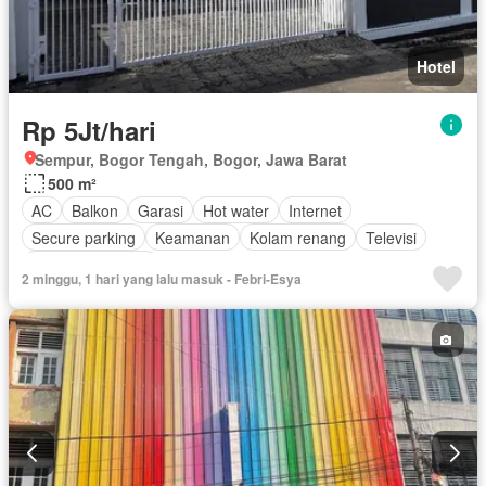
Hotel
Rp 5Jt/hari
Sempur, Bogor Tengah, Bogor, Jawa Barat
500 m²
AC
Balkon
Garasi
Hot water
Internet
Secure parking
Keamanan
Kolam renang
Televisi
Tanpa perabotan
2 minggu, 1 hari yang lalu masuk - Febri-Esya