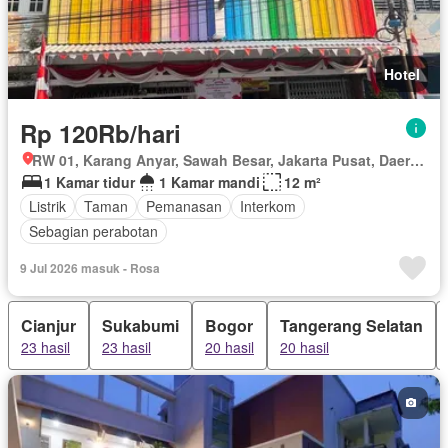
Hotel
Rp 120Rb/hari
RW 01, Karang Anyar, Sawah Besar, Jakarta Pusat, Daerah Khusus Ibukota Jakarta
1 Kamar tidur
1 Kamar mandi
12 m²
Listrik
Taman
Pemanasan
Interkom
Sebagian perabotan
9 Jul 2026 masuk - Rosa
Cianjur
Sukabumi
Bogor
Tangerang Selatan
23 hasil
23 hasil
20 hasil
20 hasil