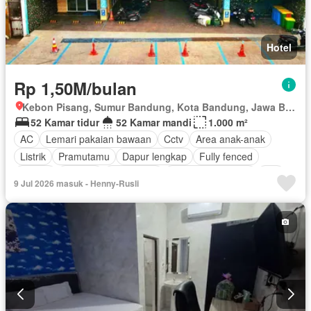
Hotel
Rp 1,50M/bulan
Kebon Pisang, Sumur Bandung, Kota Bandung, Jawa Barat
52 Kamar tidur
52 Kamar mandi
1.000 m²
AC
Lemari pakaian bawaan
Cctv
Area anak-anak
Listrik
Pramutamu
Dapur lengkap
Fully fenced
Taman
Internet
Keamanan
Keamanan 24 jam
Wifi
9 Jul 2026 masuk - Henny-Rusli
Air
Berperabot lengkap