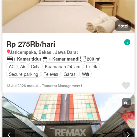
Hotel
Rp 275Rb/hari
Jaticempaka, Bekasi, Jawa Barat
1 Kamar tidur
1 Kamar mandi
200 m²
AC
Air
Cctv
Keamanan 24 jam
Listrik
Secure parking
Televisi
Garasi
Wifi
Sebagian perabotan
13 Jul 2026 masuk - Tamastu Management1