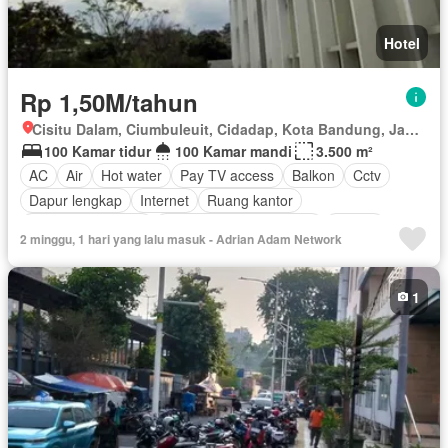
Hotel
Rp 1,50M/tahun
Cisitu Dalam, Ciumbuleuit, Cidadap, Kota Bandung, Jawa Barat
100 Kamar tidur
100 Kamar mandi
3.500 m²
AC
Air
Hot water
Pay TV access
Balkon
Cctv
Dapur lengkap
Internet
Ruang kantor
Keamanan 24 jam
Lemari pakaian bawaan
Angkat
2 minggu, 1 hari yang lalu masuk - Adrian Adam Network
Listrik
Secure parking
Pemanasan
Tangki air
Halaman
Berperabot lengkap
1