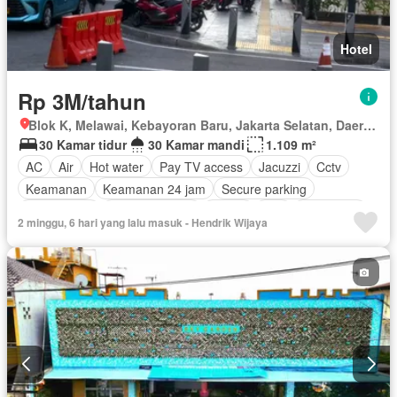
Hotel
Rp 3M/tahun
Blok K, Melawai, Kebayoran Baru, Jakarta Selatan, Daerah Khusus Ibukota Jakarta
30 Kamar tidur
30 Kamar mandi
1.109 m²
AC
Air
Hot water
Pay TV access
Jacuzzi
Cctv
Keamanan
Keamanan 24 jam
Secure parking
Pemanasan
Ruang layanan
Sauna
Spa
Telephone
2 minggu, 6 hari yang lalu masuk - Hendrik Wijaya
Garasi
Teras
Wifi
Berperabot lengkap