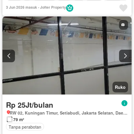
Listrik
Secure parking
Rumah jaga
Sauna
Telephone
3 Jun 2026 masuk - Jofter Property
Garasi
Teras
Wifi
Sebagian perabotan
Ruko
Rp 25Jt/bulan
RW 02, Kuningan Timur, Setiabudi, Jakarta Selatan, Daerah Khusus Ibukota Jakarta
79 m²
Tanpa perabotan