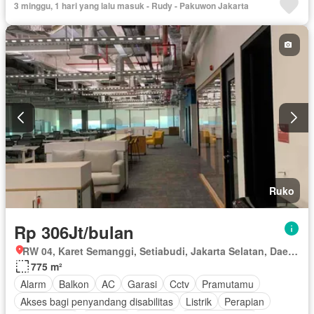
3 minggu, 1 hari yang lalu masuk - Rudy - Pakuwon Jakarta
Secure parking
Pemandangan panorama
Taman
Telephone
Wifi
Ruko
Rp 306Jt/bulan
RW 04, Karet Semanggi, Setiabudi, Jakarta Selatan, Daerah Khusus Ibukota Jakarta
775 m²
Alarm
Balkon
AC
Garasi
Cctv
Pramutamu
Akses bagi penyandang disabilitas
Listrik
Perapian