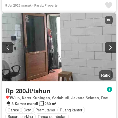
Rumah jaga
Interkom
Internet
Secure parking
9 Jul 2026 masuk - Parviz Property
Kolam renang
Keamanan 24 jam
Air
Wifi
Telephone
Berperabot lengkap
Ruko
Rp 280Jt/tahun
RW 05, Karet Kuningan, Setiabudi, Jakarta Selatan, Daerah Khusus Ibukota Jakarta
3 Kamar mandi
280 m²
Garasi
Cctv
Pramutamu
Ruang kantor
Secure parking
Tanpa perabotan