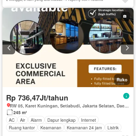
Ruko
Rp 736,47Jt/tahun
RW 05, Karet Kuningan, Setiabudi, Jakarta Selatan, Daerah Khusus Ibukota Jakarta
245 m²
AC
Air
Alarm
Dapur lengkap
Internet
Ruang kantor
Keamanan
Keamanan 24 jam
Listrik
Secure parking
Rumah jaga
Taman atap
Telephone