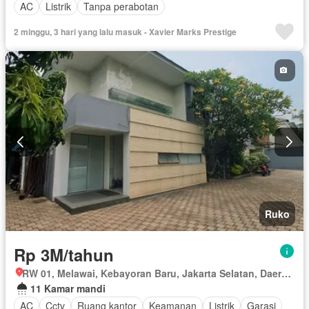
AC
Listrik
Tanpa perabotan
2 minggu, 3 hari yang lalu masuk - Xavier Marks Prestige
Ruko
Rp 3M/tahun
RW 01, Melawai, Kebayoran Baru, Jakarta Selatan, Daerah Khusus Ibukota Jakarta
11 Kamar mandi
AC
Cctv
Ruang kantor
Keamanan
Listrik
Garasi