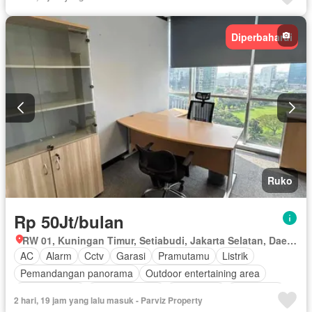
Televisi
Diperbaharui
Ruko
Rp 50Jt/bulan
RW 01, Kuningan Timur, Setiabudi, Jakarta Selatan, Daerah Khusus Ibukota Jakarta
AC
Alarm
Cctv
Garasi
Pramutamu
Listrik
Pemandangan panorama
Outdoor entertaining area
Ruang kantor
Secure parking
Keamanan
Telephone
2 hari, 19 jam yang lalu masuk - Parviz Property
Ruang layanan
Keamanan 24 jam
Wifi
Halaman