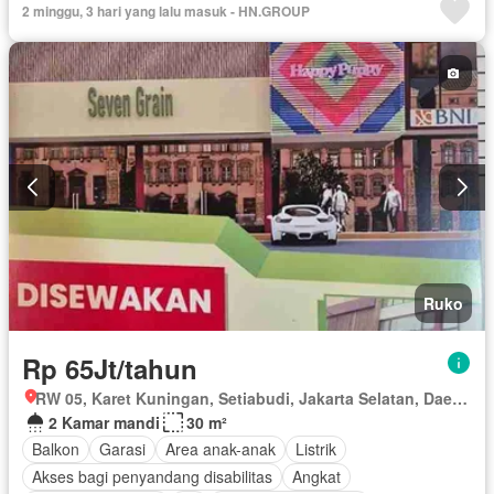
2 minggu, 3 hari yang lalu masuk - HN.GROUP
Garasi
Teras
Halaman
Wifi
Sebagian perabotan
Ruko
Rp 65Jt/tahun
RW 05, Karet Kuningan, Setiabudi, Jakarta Selatan, Daerah Khusus Ibukota Jakarta
2 Kamar mandi
30 m²
Balkon
Garasi
Area anak-anak
Listrik
Akses bagi penyandang disabilitas
Angkat