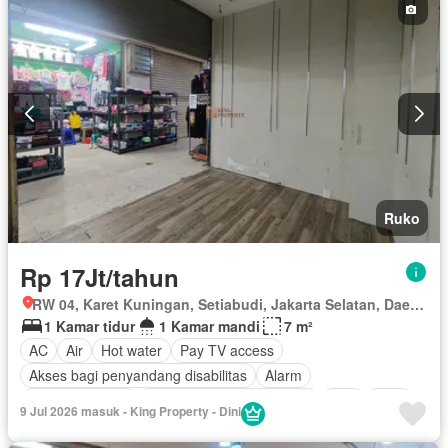
Ruko
Rp 17Jt/tahun
RW 04, Karet Kuningan, Setiabudi, Jakarta Selatan, Daerah Khusus Ibukota Jakarta
1 Kamar tidur
1 Kamar mandi
7 m²
AC
Air
Hot water
Pay TV access
Akses bagi penyandang disabilitas
Alarm
Area anak-anak
Outdoor entertaining area
Cctv
Gym
9 Jul 2026 masuk - King Property - Dini
Interkom
Internet
Ruang kantor
Keamanan