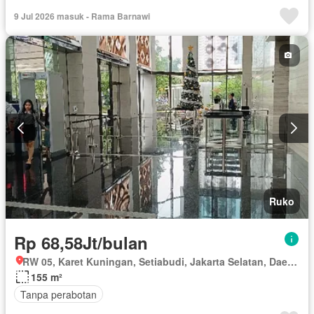
Keamanan 24 jam
Air
Sebagian perabotan
9 Jul 2026 masuk - Rama Barnawi
Ruko
Rp 68,58Jt/bulan
RW 05, Karet Kuningan, Setiabudi, Jakarta Selatan, Daerah Khusus Ibukota Jakarta
155 m²
Tanpa perabotan