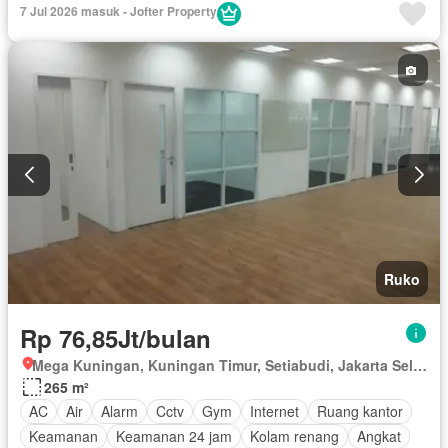
Secure parking
Rumah jaga
Telephone
Garasi
Wifi
7 Jul 2026 masuk - Jofter Property
Tanpa perabotan
Ruko
Rp 76,85Jt/bulan
Mega Kuningan, Kuningan Timur, Setiabudi, Jakarta Selatan, Daerah Khusus Ibukota Jakarta
265 m²
AC
Air
Alarm
Cctv
Gym
Internet
Ruang kantor
Keamanan
Keamanan 24 jam
Kolam renang
Angkat