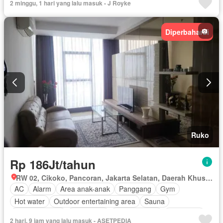
2 minggu, 1 hari yang lalu masuk - J Royke
Diperbaharui
Ruko
Rp 186Jt/tahun
RW 02, Cikoko, Pancoran, Jakarta Selatan, Daerah Khusus Ibukota Jakarta
AC
Alarm
Area anak-anak
Panggang
Gym
Hot water
Outdoor entertaining area
Sauna
Secure parking
Keamanan
Kolam renang
Telephone
2 hari, 9 jam yang lalu masuk - ASETPEDIA