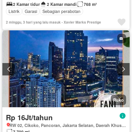
2 Kamar tidur
2 Kamar mandi
768 m²
Listrik
Garasi
Sebagian perabotan
2 minggu, 3 hari yang lalu masuk - Xavier Marks Prestige
Ruko
Rp 16Jt/tahun
RW 02, Cikoko, Pancoran, Jakarta Selatan, Daerah Khusus Ibukota Jakarta
7.700 m²