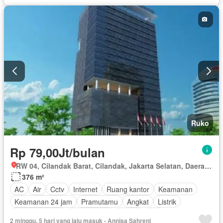
Berperabot lengkap
Ruko
Rp 79,00Jt/bulan
RW 04, Cilandak Barat, Cilandak, Jakarta Selatan, Daerah Khusus Ibukota Jakarta
376 m²
AC
Air
Cctv
Internet
Ruang kantor
Keamanan
Keamanan 24 jam
Pramutamu
Angkat
Listrik
Secure parking
Rumah jaga
Garasi
Wifi
2 minggu, 5 hari yang lalu masuk - Annisa Sahreni