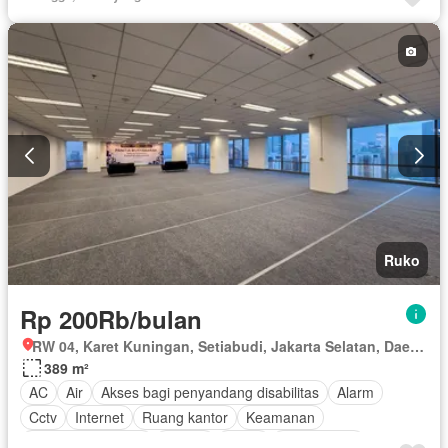
Tanpa perabotan
Ruko
Rp 200Rb/bulan
RW 04, Karet Kuningan, Setiabudi, Jakarta Selatan, Daerah Khusus Ibukota Jakarta
389 m²
AC
Air
Akses bagi penyandang disabilitas
Alarm
Cctv
Internet
Ruang kantor
Keamanan
Keamanan 24 jam
Angkat
Listrik
Fully fenced