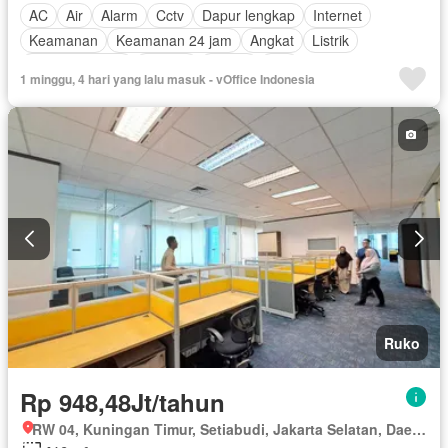
AC
Air
Alarm
Cctv
Dapur lengkap
Internet
Keamanan
Keamanan 24 jam
Angkat
Listrik
Secure parking
Televisi
Garasi
Wifi
1 minggu, 4 hari yang lalu masuk - vOffice Indonesia
Berperabot lengkap
Ruko
Rp 948,48Jt/tahun
RW 04, Kuningan Timur, Setiabudi, Jakarta Selatan, Daerah Khusus Ibukota Jakarta