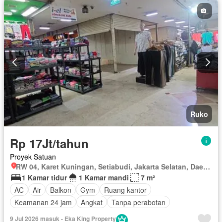
Keamanan 24 jam
Angkat
Listrik
Fully fenced
Secure parking
Pemanasan
Pemandangan panorama
Rumah jaga
Taman
Taman atap
Tangki air
Telephone
Televisi
Garasi
Halaman
Wifi
Tanpa perabotan
Ruko
Rp 17Jt/tahun
Proyek Satuan
RW 04, Karet Kuningan, Setiabudi, Jakarta Selatan, Daerah Khusus Ibukota Jakarta
1 Kamar tidur
1 Kamar mandi
7 m²
AC
Air
Balkon
Gym
Ruang kantor
Keamanan 24 jam
Angkat
Tanpa perabotan
9 Jul 2026 masuk - Eka King Property