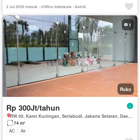
Secure parking
Televisi
Garasi
Wifi
2 Jul 2026 masuk - vOffice Indonesia - Astrid
Berperabot lengkap
1
Ruko
Rp 300Jt/tahun
RW 05, Karet Kuningan, Setiabudi, Jakarta Selatan, Daerah Khusus Ibukota Jakarta
74 m²
AC
Air