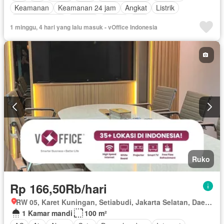
Keamanan
Keamanan 24 jam
Angkat
Listrik
Secure parking
Televisi
Garasi
Wifi
1 minggu, 4 hari yang lalu masuk - vOffice Indonesia
Berperabot lengkap
Ruko
Rp 166,50Rb/hari
RW 05, Karet Kuningan, Setiabudi, Jakarta Selatan, Daerah Khusus Ibukota Jakarta
1 Kamar mandi
100 m²