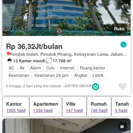
Ruko
Rp 36,32Jt/bulan
Pondok Indah, Pondok Pinang, Kebayoran Lama, Jakarta Selatan, Daerah Khusus Ibukota Jakarta
13 Kamar mandi
17.788 m²
AC
Air
Alarm
Cctv
Internet
Ruang kantor
Keamanan
Keamanan 24 jam
Angkat
Listrik
Secure parking
Rumah jaga
Taman
Telephone
2 minggu, 2 hari yang lalu masuk - JOFTER GROUP
Garasi
Tanpa perabotan
Kantor
Apartemen
Villa
Rumah
Tanah
1905 hasil
1334 hasil
147 hasil
146 hasil
6 hasil