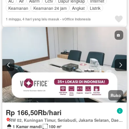
AC
Air
Alarm
Cctv
Dapur lengkap
Internet
Keamanan
Keamanan 24 jam
Angkat
Listrik
Secure parking
Telephone
Garasi
Wifi
1 minggu, 4 hari yang lalu masuk - vOffice Indonesia
Berperabot lengkap
Ruko
Rp 166,50Rb/hari
RW 02, Kuningan Timur, Setiabudi, Jakarta Selatan, Daerah Khusus Ibukota Jakarta
1 Kamar mandi
100 m²