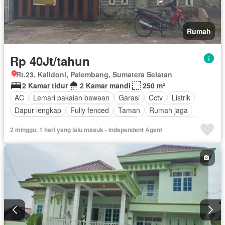
Rumah
Rp 40Jt/tahun
Rt.23, Kalidoni, Palembang, Sumatera Selatan
2 Kamar tidur
2 Kamar mandi
250 m²
AC
Lemari pakaian bawaan
Garasi
Cctv
Listrik
Dapur lengkap
Fully fenced
Taman
Rumah jaga
Hot water
Pemandangan panorama
Keamanan
Air
2 minggu, 1 hari yang lalu masuk - Independent Agent
Halaman
Sebagian perabotan