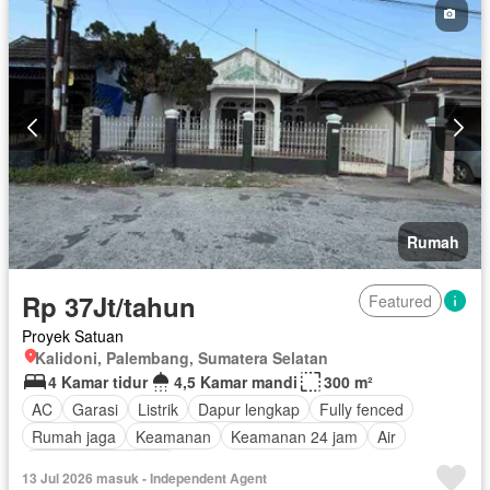
Rumah
Rp 37Jt/tahun
Featured
Proyek Satuan
Kalidoni, Palembang, Sumatera Selatan
4 Kamar tidur
4,5 Kamar mandi
300 m²
AC
Garasi
Listrik
Dapur lengkap
Fully fenced
Rumah jaga
Keamanan
Keamanan 24 jam
Air
Berperabot lengkap
13 Jul 2026 masuk - Independent Agent