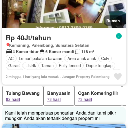
Rumah
Rp 40Jt/tahun
Kemuning, Palembang, Sumatera Selatan
4 Kamar tidur
6 Kamar mandi
118 m²
AC
Lemari pakaian bawaan
Area anak-anak
Cctv
Garasi
Listrik
Taman
Fully fenced
Dapur lengkap
Internet
Outdoor entertaining area
Wifi
Tangki air
Air
2 minggu, 1 hari yang lalu masuk - Juragan Property Palembang
Halaman
Teras
Berperabot lengkap
Tulang Bawang
Banyuasin
Ogan Komering Ilir
82 hasil
73 hasil
73 hasil
7
Kami telah memperluas pencarian Anda dan kami pikir
mungkin Anda akan tertarik dengan properti ini