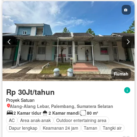
Rumah
Rp 30Jt/tahun
Proyek Satuan
Alang-Alang Lebar, Palembang, Sumatera Selatan
2 Kamar tidur
2 Kamar mandi
80 m²
AC
Area anak-anak
Outdoor entertaining area
Dapur lengkap
Keamanan 24 jam
Taman
Tangki air
Halaman
Berperabot lengkap