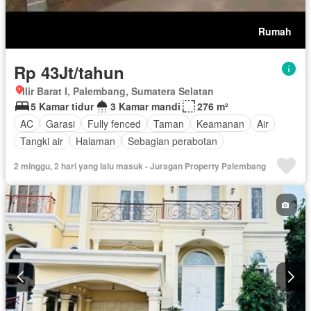
Rumah
Rp 43Jt/tahun
Ilir Barat I, Palembang, Sumatera Selatan
5 Kamar tidur
3 Kamar mandi
276 m²
AC
Garasi
Fully fenced
Taman
Keamanan
Air
Tangki air
Halaman
Sebagian perabotan
2 minggu, 2 hari yang lalu masuk - Juragan Property Palembang