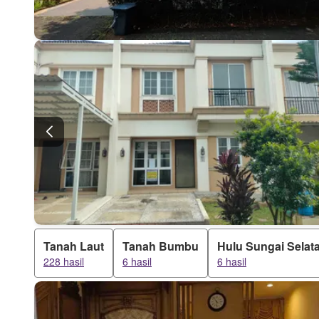
Tanah Laut
Tanah Bumbu
Hulu Sungai Selat
228 hasil
6 hasil
6 hasil