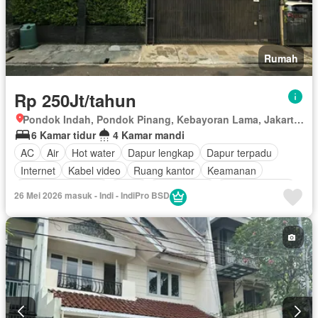
Rumah
Rp 250Jt/tahun
Pondok Indah, Pondok Pinang, Kebayoran Lama, Jakarta Selatan, Daerah Khusus Ibukota Jakarta
6 Kamar tidur
4 Kamar mandi
AC
Air
Hot water
Dapur lengkap
Dapur terpadu
Internet
Kabel video
Ruang kantor
Keamanan
Keamanan 24 jam
Listrik
Fully fenced
Secure parking
26 Mei 2026 masuk - Indi - IndiPro BSD
Rumah jaga
Tangki air
Garasi
Sebagian perabotan