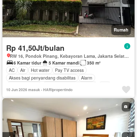
Rumah
Rp 41,50Jt/bulan
RW 16, Pondok Pinang, Kebayoran Lama, Jakarta Selatan, Daerah Khusus Ibukota Jakarta
6 Kamar tidur
5 Kamar mandi
350 m²
AC
Air
Hot water
Pay TV access
Akses bagi penyandang disabilitas
Alarm
Area anak-anak
Outdoor entertaining area
Cctv
10 Jun 2026 masuk - HARIpropertindo
Dapur lengkap
Gym
Internet
Keamanan
Keamanan 24 jam
Kolam renang
Lapangan tenis
Angkat
Listrik
Secure parking
Ruang layanan
Sauna
Spa
Taman
Garasi
Wifi
Berperabot lengkap