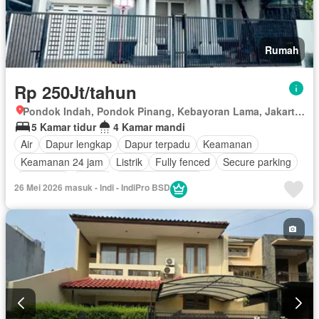
Rumah
Rp 250Jt/tahun
Pondok Indah, Pondok Pinang, Kebayoran Lama, Jakarta Selatan, Daerah Khusus Ibukota Jakarta
5 Kamar tidur
4 Kamar mandi
Air
Dapur lengkap
Dapur terpadu
Keamanan
Keamanan 24 jam
Listrik
Fully fenced
Secure parking
Tangki air
Garasi
Tanpa perabotan
26 Mei 2026 masuk - Indi - IndiPro BSD