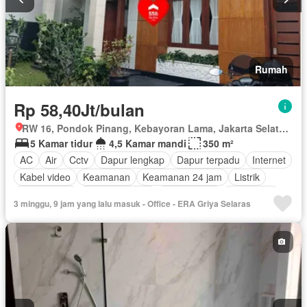
Rumah
Rp 58,40Jt/bulan
RW 16, Pondok Pinang, Kebayoran Lama, Jakarta Selatan, Daerah Khusus Ibukota Jakarta
5 Kamar tidur
4,5 Kamar mandi
350 m²
AC
Air
Cctv
Dapur lengkap
Dapur terpadu
Internet
Kabel video
Keamanan
Keamanan 24 jam
Listrik
Fully fenced
Secure parking
Rumah jaga
Telephone
3 minggu, 9 jam yang lalu masuk - Office - ERA Griya Selaras
Televisi
Garasi
Wifi
Sebagian perabotan