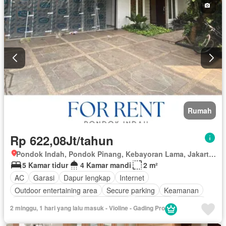
Rumah
Rp 622,08Jt/tahun
Pondok Indah, Pondok Pinang, Kebayoran Lama, Jakarta Selatan, Daerah Khusus Ibukota Jakarta
5 Kamar tidur
4 Kamar mandi
2 m²
AC
Garasi
Dapur lengkap
Internet
Outdoor entertaining area
Secure parking
Keamanan
Setengah terpisah
Kolam renang
Telephone
Televisi
2 minggu, 1 hari yang lalu masuk - Violine - Gading Pro
Sebagian perabotan