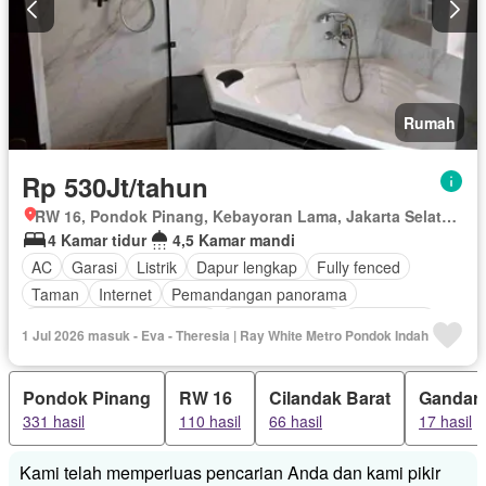
Rumah
Rp 530Jt/tahun
RW 16, Pondok Pinang, Kebayoran Lama, Jakarta Selatan, Daerah Khusus Ibukota Jakarta
4 Kamar tidur
4,5 Kamar mandi
AC
Garasi
Listrik
Dapur lengkap
Fully fenced
Taman
Internet
Pemandangan panorama
Outdoor entertaining area
Secure parking
Keamanan
1 Jul 2026 masuk - Eva - Theresia | Ray White Metro Pondok Indah
Kolam renang
Teras
Televisi
Keamanan 24 jam
Kabel video
Air
Wifi
Berperabot lengkap
Pondok Pinang
RW 16
Cilandak Barat
Gandari
331 hasil
110 hasil
66 hasil
17 hasil
Kami telah memperluas pencarian Anda dan kami pikir