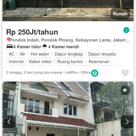
Rumah
Rp 250Jt/tahun
Pondok Indah, Pondok Pinang, Kebayoran Lama, Jakarta Selatan, Daerah Khusus Ibukota Jakarta
6 Kamar tidur
4 Kamar mandi
AC
Air
Hot water
Dapur lengkap
Dapur terpadu
Internet
Kabel video
Ruang kantor
Keamanan
Keamanan 24 jam
Listrik
Fully fenced
Secure parking
2 minggu, 2 hari yang lalu masuk - IndiPro - Office
Rumah jaga
Tangki air
Garasi
Sebagian perabotan