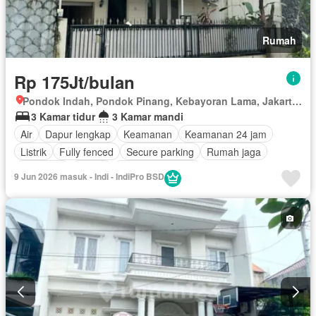
Rumah
Rp 175Jt/bulan
Pondok Indah, Pondok Pinang, Kebayoran Lama, Jakarta Selatan, Daerah Khusus Ibukota Jakarta
3 Kamar tidur
3 Kamar mandi
Air
Dapur lengkap
Keamanan
Keamanan 24 jam
Listrik
Fully fenced
Secure parking
Rumah jaga
Tangki air
Garasi
Tanpa perabotan
9 Jun 2026 masuk - Indi - IndiPro BSD