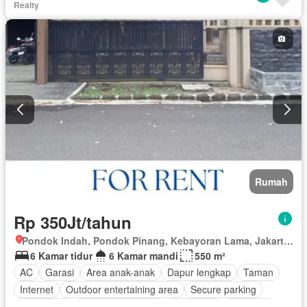
Realty
Rumah
Rp 350Jt/tahun
Pondok Indah, Pondok Pinang, Kebayoran Lama, Jakarta Selatan, Daerah Khusus Ibukota Jakarta
6 Kamar tidur
6 Kamar mandi
550 m²
AC
Garasi
Area anak-anak
Dapur lengkap
Taman
Internet
Outdoor entertaining area
Secure parking
Keamanan
Setengah terpisah
Telephone
Halaman