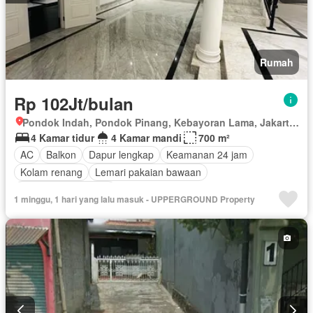
Rumah
Rp 102Jt/bulan
Pondok Indah, Pondok Pinang, Kebayoran Lama, Jakarta Selatan, Daerah Khusus Ibukota Jakarta
4 Kamar tidur
4 Kamar mandi
700 m²
AC
Balkon
Dapur lengkap
Keamanan 24 jam
Kolam renang
Lemari pakaian bawaan
Sebagian perabotan
1 minggu, 1 hari yang lalu masuk - UPPERGROUND Property