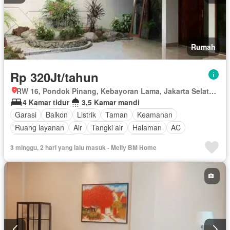
Rumah
Rp 320Jt/tahun
RW 16, Pondok Pinang, Kebayoran Lama, Jakarta Selatan, Daerah Khusus Ibukota Jakarta
4 Kamar tidur
3,5 Kamar mandi
Garasi
Balkon
Listrik
Taman
Keamanan
Ruang layanan
Air
Tangki air
Halaman
AC
Keamanan 24 jam
Fully fenced
Hot water
3 minggu, 2 hari yang lalu masuk - Melly BM Home