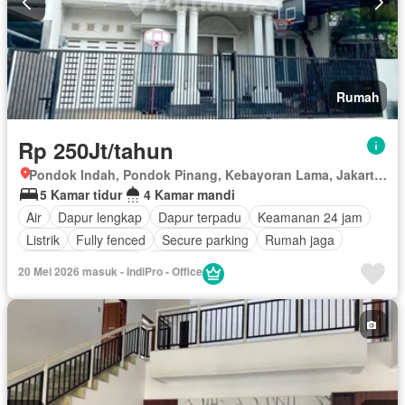
Rumah
Rp 250Jt/tahun
Pondok Indah, Pondok Pinang, Kebayoran Lama, Jakarta Selatan, Daerah Khusus Ibukota Jakarta
5 Kamar tidur
4 Kamar mandi
Air
Dapur lengkap
Dapur terpadu
Keamanan 24 jam
Listrik
Fully fenced
Secure parking
Rumah jaga
Tangki air
Garasi
Tanpa perabotan
20 Mei 2026 masuk - IndiPro - Office