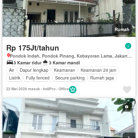
Rumah
Rp 175Jt/tahun
Pondok Indah, Pondok Pinang, Kebayoran Lama, Jakarta Selatan, Daerah Khusus Ibukota Jakarta
3 Kamar tidur
3 Kamar mandi
Air
Dapur lengkap
Keamanan
Keamanan 24 jam
Listrik
Fully fenced
Secure parking
Rumah jaga
Tangki air
Garasi
Tanpa perabotan
22 Mei 2026 masuk - IndiPro - Office