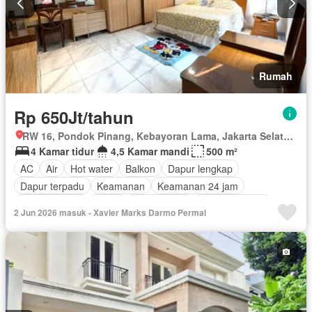
Rumah
Rp 650Jt/tahun
RW 16, Pondok Pinang, Kebayoran Lama, Jakarta Selatan, Daerah Khusus Ibukota Jakarta
4 Kamar tidur
4,5 Kamar mandi
500 m²
AC
Air
Hot water
Balkon
Dapur lengkap
Dapur terpadu
Keamanan
Keamanan 24 jam
Kolam renang
Listrik
Fully fenced
Secure parking
2 Jun 2026 masuk - Xavier Marks Darmo Permai
Ruang layanan
Taman
Tangki air
Garasi
Panggang
Teras
Halaman
Berperabot lengkap