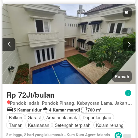
Rumah
Rp 72Jt/bulan
Pondok Indah, Pondok Pinang, Kebayoran Lama, Jakarta Selatan, Daerah Khusus Ibukota Jakarta
5 Kamar tidur
4 Kamar mandi
700 m²
Balkon
Garasi
Area anak-anak
Dapur lengkap
Taman
Keamanan
Setengah terpisah
Kolam renang
Halaman
Sebagian perabotan
2 minggu, 2 hari yang lalu masuk - Kum Kum Agent Atlantis