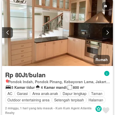
Rumah
Rp 80Jt/bulan
Pondok Indah, Pondok Pinang, Kebayoran Lama, Jakarta Selatan, Daerah Khusus Ibukota Jakarta
5 Kamar tidur
4 Kamar mandi
800 m²
AC
Garasi
Area anak-anak
Dapur lengkap
Taman
Outdoor entertaining area
Setengah terpisah
Halaman
Sebagian perabotan
2 minggu, 1 hari yang lalu masuk - Kum Kum Agent Atlantis
Realty