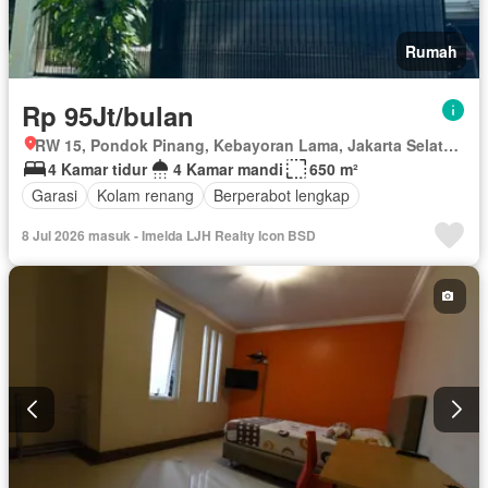
Rumah
Rp 95Jt/bulan
RW 15, Pondok Pinang, Kebayoran Lama, Jakarta Selatan, Daerah Khusus Ibukota Jakarta
4 Kamar tidur
4 Kamar mandi
650 m²
Garasi
Kolam renang
Berperabot lengkap
8 Jul 2026 masuk - Imelda LJH Realty Icon BSD