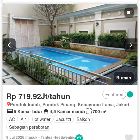
Rumah
Rp 719,92Jt/tahun
Featured
Pondok Indah, Pondok Pinang, Kebayoran Lama, Jakarta Selatan, Daerah Khusus Ibukota Jakarta
5 Kamar tidur
4,5 Kamar mandi
700 m²
AC
Air
Hot water
Jacuzzi
Balkon
Sebagian perabotan
9 Jul 2026 masuk - Tantea Hestiwening