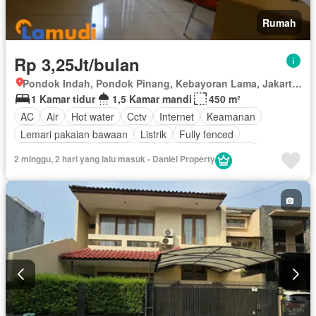
Rumah
Rp 3,25Jt/bulan
Pondok Indah, Pondok Pinang, Kebayoran Lama, Jakarta Selatan, Daerah Khusus Ibukota Jakarta
1 Kamar tidur
1,5 Kamar mandi
450 m²
AC
Air
Hot water
Cctv
Internet
Keamanan
Lemari pakaian bawaan
Listrik
Fully fenced
Secure parking
Pemanasan
Taman
Tangki air
2 minggu, 2 hari yang lalu masuk - Daniel Property
Televisi
Halaman
Wifi
Berperabot lengkap