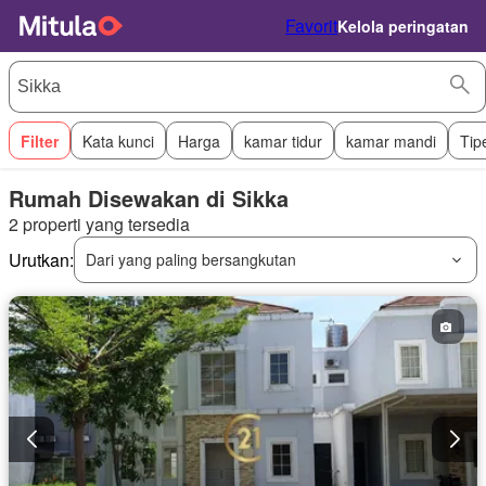
Favorit
Kelola peringatan
Filter
Kata kunci
Harga
kamar tidur
kamar mandi
Tip
Rumah Disewakan di Sikka
2 properti yang tersedia
Urutkan:
Dari yang paling bersangkutan