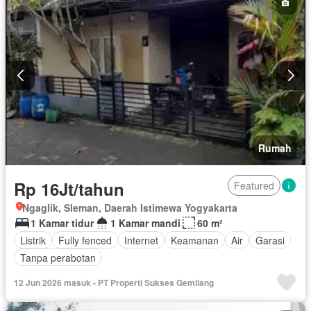
Rumah
Rp 16Jt/tahun
Featured
Ngaglik, Sleman, Daerah Istimewa Yogyakarta
1 Kamar tidur
1 Kamar mandi
60 m²
Listrik
Fully fenced
Internet
Keamanan
Air
Garasi
Tanpa perabotan
12 Jun 2026 masuk - PT Properti Sukses Gemilang