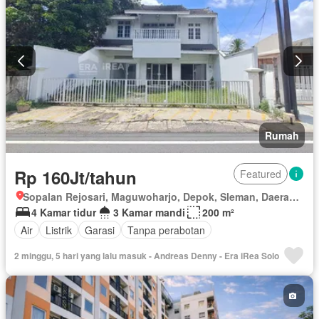
Kabel video
Halaman
Berperabot lengkap
Rumah
Rp 160Jt/tahun
Featured
Sopalan Rejosari, Maguwoharjo, Depok, Sleman, Daerah Istimewa Yogyakarta
4 Kamar tidur
3 Kamar mandi
200 m²
Air
Listrik
Garasi
Tanpa perabotan
2 minggu, 5 hari yang lalu masuk - Andreas Denny - Era iRea Solo