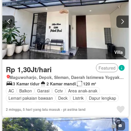
Villa
Rp 1,30Jt/hari
Featured
Maguwoharjo, Depok, Sleman, Daerah Istimewa Yogyakarta
3 Kamar tidur
2 Kamar mandi
120 m²
AC
Balkon
Garasi
Cctv
Area anak-anak
Lemari pakaian bawaan
Deck
Listrik
Dapur lengkap
Fully fenced
Taman
Panggang
Rumah jaga
2 minggu, 5 hari yang lalu masuk - pt astina land
Hot water
Dapur terpadu
Internet
Outdoor entertaining area
Pemandangan panorama
Pay TV access
Taman atap
Kolam renang
Wifi
Air