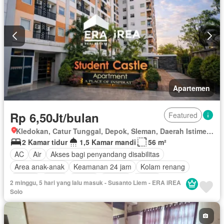
Apartemen
Rp 6,50Jt/bulan
Featured
Kledokan, Catur Tunggal, Depok, Sleman, Daerah Istimewa Yogyakarta
2 Kamar tidur
1,5 Kamar mandi
56 m²
AC
Air
Akses bagi penyandang disabilitas
Area anak-anak
Keamanan 24 jam
Kolam renang
Angkat
Listrik
Taman
Televisi
Garasi
2 minggu, 5 hari yang lalu masuk - Susanto Liem - ERA iREA
Berperabot lengkap
Solo