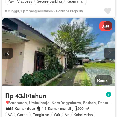
Pay TV access
Secure parking
Keamanan
Kolam renang
Televisi
Berperabot lengkap
3 minggu, 1 jam yang lalu masuk - Renliana Property
Baru
Rumah
Rp 43Jt/tahun
Sorosutan, Umbulharjo, Kota Yogyakarta, Berbah, Daerah Istimewa Yogyakarta
5 Kamar tidur
4,5 Kamar mandi
200 m²
AC
Garasi
Tangki air
Wifi
Air
Kabel video