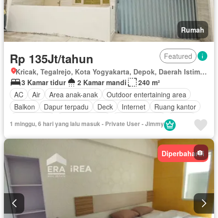
Rumah
Rp 135Jt/tahun
Featured
Kricak, Tegalrejo, Kota Yogyakarta, Depok, Daerah Istimewa Yogyakarta
3 Kamar tidur
2 Kamar mandi
240 m²
AC
Air
Area anak-anak
Outdoor entertaining area
Balkon
Dapur terpadu
Deck
Internet
Ruang kantor
Fully fenced
Secure parking
Ruang layanan
Taman
1 minggu, 6 hari yang lalu masuk - Private User - Jimmy
Taman atap
Tangki air
Telephone
Garasi
Panggang
Teras
Halaman
Wifi
Tanpa perabotan
Diperbaharui