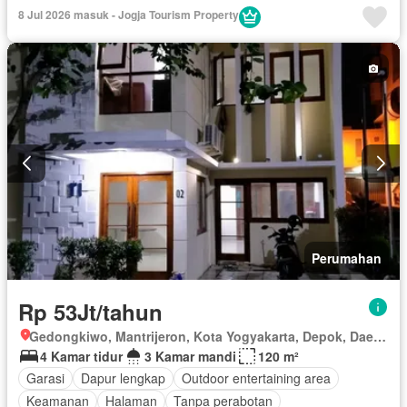
Internet
Outdoor entertaining area
Secure parking
8 Jul 2026 masuk - Jogja Tourism Property
Keamanan
Kolam renang
Telephone
Lapangan tenis
Teras
Televisi
Kabel video
Halaman
Berperabot lengkap
Perumahan
Rp 53Jt/tahun
Gedongkiwo, Mantrijeron, Kota Yogyakarta, Depok, Daerah Istimewa Yogyakarta
4 Kamar tidur
3 Kamar mandi
120 m²
Garasi
Dapur lengkap
Outdoor entertaining area
Keamanan
Halaman
Tanpa perabotan