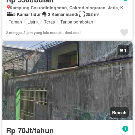
Kampung Cokrodiningratan, Cokrodiningratan, Jetis, Kota Yogyakarta, Depok, Daerah Istimewa Yogyakarta
5 Kamar tidur
2 Kamar mandi
258 m²
Taman
Listrik
Teras
Tanpa perabotan
2 minggu, 3 jam yang lalu masuk - desi-desi
1
Rumah
Rp 70Jt/tahun