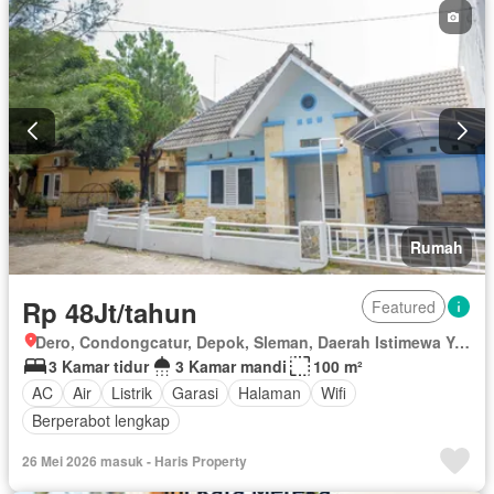
Rumah
Rp 48Jt/tahun
Featured
Dero, Condongcatur, Depok, Sleman, Daerah Istimewa Yogyakarta
3 Kamar tidur
3 Kamar mandi
100 m²
AC
Air
Listrik
Garasi
Halaman
Wifi
Berperabot lengkap
26 Mei 2026 masuk - Haris Property