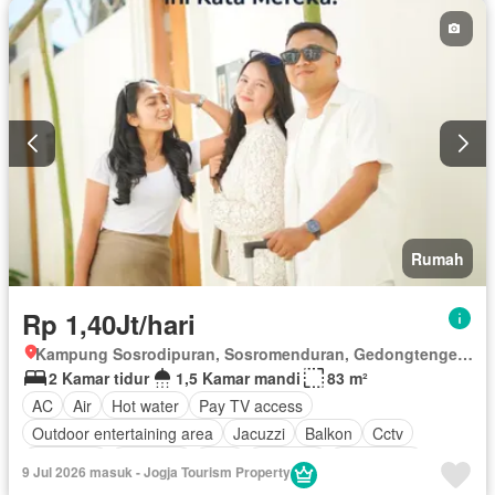
Rumah
Rp 1,40Jt/hari
Kampung Sosrodipuran, Sosromenduran, Gedongtengen, Kota Yogyakarta, Depok, Daerah Istimewa Yogyakarta
2 Kamar tidur
1,5 Kamar mandi
83 m²
AC
Air
Hot water
Pay TV access
Outdoor entertaining area
Jacuzzi
Balkon
Cctv
Gas alam
Rubanah
Gym
Interkom
Keamanan
9 Jul 2026 masuk - Jogja Tourism Property
Keamanan 24 jam
Kolam renang
Lapangan tenis