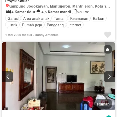
Proyek Satuan
Kampung Jogokaryan, Mantrijeron, Mantrijeron, Kota Yogyakarta, Depok, Daerah Istimewa Yogyakarta
4 Kamar tidur
4,5 Kamar mandi
250 m²
Garasi
Area anak-anak
Taman
Keamanan
Balkon
Listrik
Rumah jaga
Panggang
Internet
Pemandangan panorama
Secure parking
1 Mei 2026 masuk - Donny Antonius
Keamanan 24 jam
Air
Tangki air
Halaman
Tanpa perabotan
Rumah