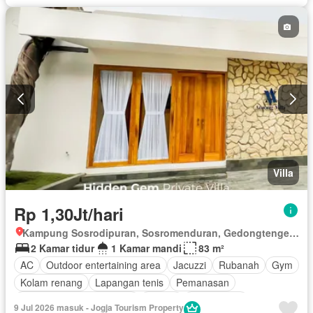
Listrik
Fully fenced
Secure parking
Pemanasan
Rumah jaga
Ruang layanan
Sauna
Spa
Telephone
Televisi
Garasi
Panggang
Berperabot lengkap
Villa
Rp 1,30Jt/hari
Kampung Sosrodipuran, Sosromenduran, Gedongtengen, Kota Yogyakarta, Depok, Daerah Istimewa Yogyakarta
2 Kamar tidur
1 Kamar mandi
83 m²
AC
Outdoor entertaining area
Jacuzzi
Rubanah
Gym
Kolam renang
Lapangan tenis
Pemanasan
Pemandangan panorama
Taman
Taman atap
9 Jul 2026 masuk - Jogja Tourism Property