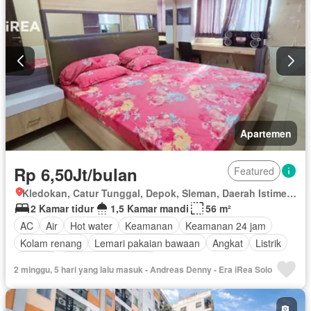
Apartemen
Rp 6,50Jt/bulan
Featured
Kledokan, Catur Tunggal, Depok, Sleman, Daerah Istimewa Yogyakarta
2 Kamar tidur
1,5 Kamar mandi
56 m²
AC
Air
Hot water
Keamanan
Keamanan 24 jam
Kolam renang
Lemari pakaian bawaan
Angkat
Listrik
Televisi
Berperabot lengkap
2 minggu, 5 hari yang lalu masuk - Andreas Denny - Era iRea Solo