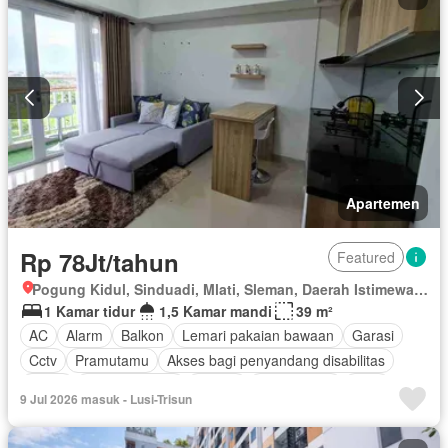
Apartemen
Rp 78Jt/tahun
Featured
Pogung Kidul, Sinduadi, Mlati, Sleman, Daerah Istimewa Yogyakarta
1 Kamar tidur
1,5 Kamar mandi
39 m²
AC
Alarm
Balkon
Lemari pakaian bawaan
Garasi
Cctv
Pramutamu
Akses bagi penyandang disabilitas
Listrik
Dapur lengkap
Taman
Rumah jaga
Gym
9 Jul 2026 masuk - Lusi-Trisun
Hot water
Dapur terpadu
Interkom
Angkat
Pemandangan panorama
Secure parking
Keamanan