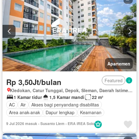
Apartemen
Rp 3,50Jt/bulan
Featured
Kledokan, Catur Tunggal, Depok, Sleman, Daerah Istimewa Yogyakarta
1 Kamar tidur
1,5 Kamar mandi
22 m²
AC
Air
Akses bagi penyandang disabilitas
Area anak-anak
Dapur lengkap
Keamanan
Keamanan 24 jam
Kolam renang
Listrik
9 Jul 2026 masuk - Susanto Liem - ERA iREA Solo
Secure parking
Taman
Televisi
Garasi
Berperabot lengkap