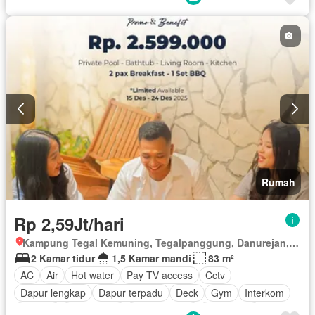
Halaman
Berperabot lengkap
Rumah
Rp 2,59Jt/hari
Kampung Tegal Kemuning, Tegalpanggung, Danurejan, Kota Yogyakarta, Depok, Daerah Istimewa Yogyakarta
2 Kamar tidur
1,5 Kamar mandi
83 m²
AC
Air
Hot water
Pay TV access
Cctv
Dapur lengkap
Dapur terpadu
Deck
Gym
Interkom
Internet
Kabel video
Ruang kantor
Keamanan