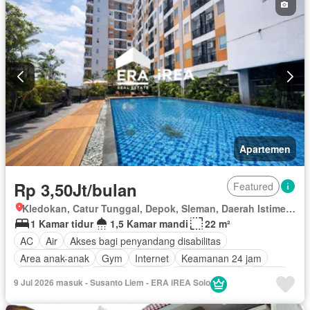
Kolam renang
Keamanan 24 jam
Televisi
Air
Berperabot lengkap
Apartemen
Rp 3,50Jt/bulan
Featured
Kledokan, Catur Tunggal, Depok, Sleman, Daerah Istimewa Yogyakarta
1 Kamar tidur
1,5 Kamar mandi
22 m²
AC
Air
Akses bagi penyandang disabilitas
Area anak-anak
Gym
Internet
Keamanan 24 jam
Kolam renang
Angkat
Listrik
Secure parking
Taman
9 Jul 2026 masuk - Susanto Liem - ERA iREA Solo
Televisi
Garasi
Wifi
Berperabot lengkap