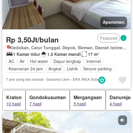
Apartemen
Rp 3,50Jt/bulan
Featured
Kledokan, Catur Tunggal, Depok, Sleman, Daerah Istimewa Yogyakarta
1 Kamar tidur
1,5 Kamar mandi
17 m²
AC
Air
Hot water
Dapur lengkap
Internet
Keamanan 24 jam
Angkat
Listrik
Secure parking
Televisi
Berperabot lengkap
7 jam yang lalu masuk - Susanto Liem - ERA iREA Solo
Kraton
Gondokusuman
Mergangsan
Danurejan
10 hasil
7 hasil
5 hasil
4 hasil