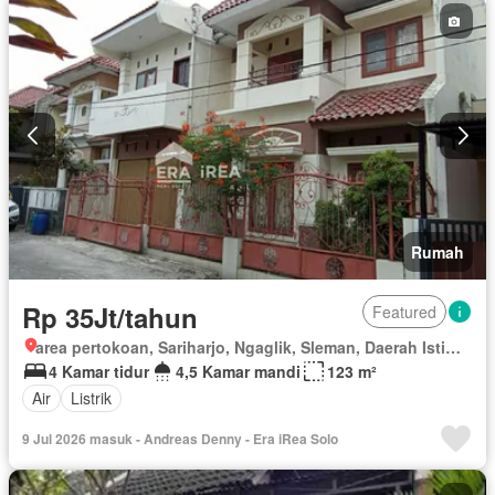
Rumah
Rp 35Jt/tahun
Featured
area pertokoan, Sariharjo, Ngaglik, Sleman, Daerah Istimewa Yogyakarta
4 Kamar tidur
4,5 Kamar mandi
123 m²
Air
Listrik
9 Jul 2026 masuk - Andreas Denny - Era iRea Solo