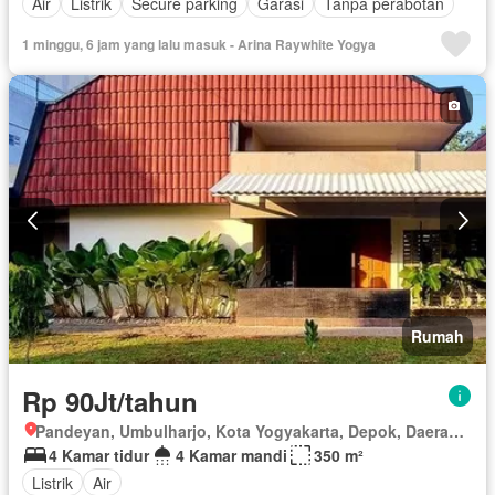
Air
Listrik
Secure parking
Garasi
Tanpa perabotan
1 minggu, 6 jam yang lalu masuk - Arina Raywhite Yogya
Rumah
Rp 90Jt/tahun
Pandeyan, Umbulharjo, Kota Yogyakarta, Depok, Daerah Istimewa Yogyakarta
4 Kamar tidur
4 Kamar mandi
350 m²
Listrik
Air