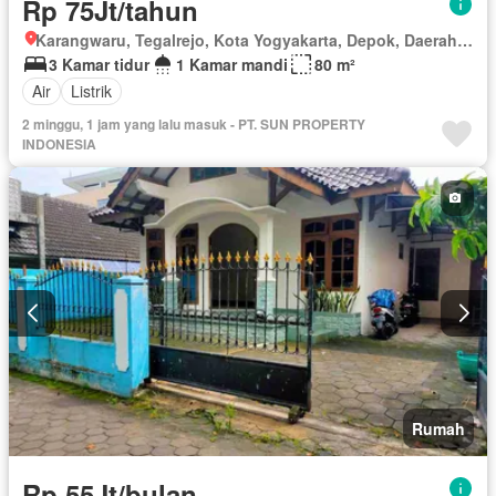
Rp 75Jt/tahun
Karangwaru, Tegalrejo, Kota Yogyakarta, Depok, Daerah Istimewa Yogyakarta
3 Kamar tidur
1 Kamar mandi
80 m²
Air
Listrik
2 minggu, 1 jam yang lalu masuk - PT. SUN PROPERTY
INDONESIA
Rumah
Rp 55Jt/bulan