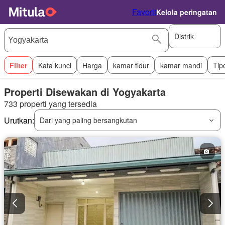
Favorit
Kelola peringatan
Distrik
Filter
Kata kunci
Harga
kamar tidur
kamar mandi
Tip
Properti Disewakan di Yogyakarta
733 properti yang tersedia
Urutkan:
Dari yang paling bersangkutan