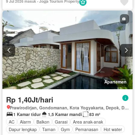
9 Jul 2026 masuk - Jogja Tourism Property
Keamanan 24 jam
Kolam renang
Listrik
Fully fenced
Secure parking
Pemanasan
Pemandangan panorama
Taman
Taman atap
Tangki air
Televisi
Garasi
Panggang
Teras
Halaman
Wifi
Berperabot lengkap
Apartemen
Rp 1,40Jt/hari
Prawirodirjan, Gondomanan, Kota Yogyakarta, Depok, Daerah Istimewa Yogyakarta
1 Kamar tidur
1,5 Kamar mandi
83 m²
AC
Alarm
Balkon
Garasi
Area anak-anak
Dapur lengkap
Taman
Gym
Pemanasan
Hot water