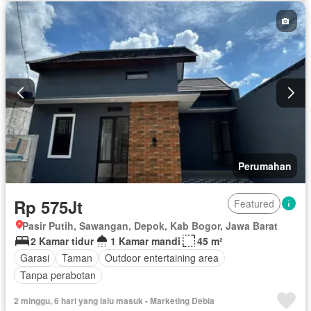
Perumahan
Rp 575Jt
Featured
Pasir Putih, Sawangan, Depok, Kab Bogor, Jawa Barat
2 Kamar tidur
1 Kamar mandi
45 m²
Garasi
Taman
Outdoor entertaining area
Tanpa perabotan
2 minggu, 6 hari yang lalu masuk - Marketing Debia