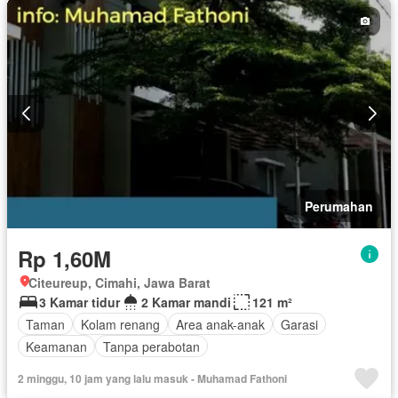
Perumahan
Rp 1,60M
Citeureup, Cimahi, Jawa Barat
3 Kamar tidur
2 Kamar mandi
121 m²
Taman
Kolam renang
Area anak-anak
Garasi
Keamanan
Tanpa perabotan
2 minggu, 10 jam yang lalu masuk - Muhamad Fathoni