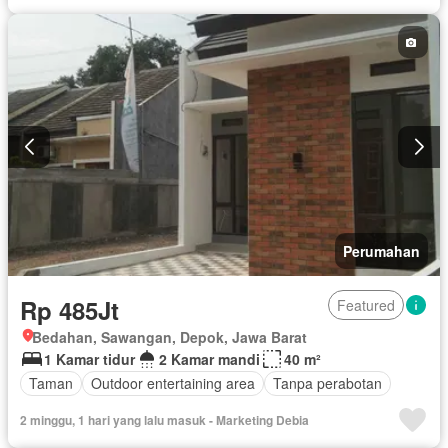
Akses bagi penyandang disabilitas
Listrik
Perapian
Fully fenced
Panggang
Rumah jaga
Dapur terpadu
Interkom
Pemandangan panorama
Pay TV access
Taman atap
Teras
Keamanan 24 jam
Air
Tangki air
Wifi
Balkon
Lemari pakaian bawaan
Ruang layanan
Tanpa perabotan
Perumahan
Rp 485Jt
Featured
Bedahan, Sawangan, Depok, Jawa Barat
1 Kamar tidur
2 Kamar mandi
40 m²
Taman
Outdoor entertaining area
Tanpa perabotan
2 minggu, 1 hari yang lalu masuk - Marketing Debia