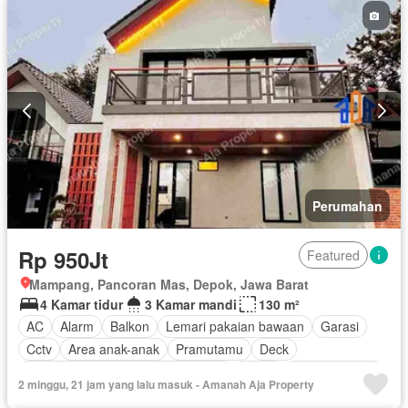
Perumahan
Rp 950Jt
Featured
Mampang, Pancoran Mas, Depok, Jawa Barat
4 Kamar tidur
3 Kamar mandi
130 m²
AC
Alarm
Balkon
Lemari pakaian bawaan
Garasi
Cctv
Area anak-anak
Pramutamu
Deck
Akses bagi penyandang disabilitas
Listrik
Dapur lengkap
2 minggu, 21 jam yang lalu masuk - Amanah Aja Property
Perapian
Fully fenced
Taman
Panggang