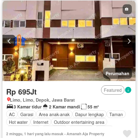
Rumah jaga
Pemanasan
Hot water
Dapur terpadu
Interkom
Internet
Ruang kantor
Outdoor entertaining area
Pay TV access
Pemandangan panorama
Taman atap
Secure parking
Keamanan
Telephone
Ruang layanan
Teras
Televisi
Keamanan 24 jam
Kabel video
Air
Tangki air
Wifi
Halaman
Sebagian perabotan
Perumahan
Rp 695Jt
Featured
Limo, Limo, Depok, Jawa Barat
3 Kamar tidur
2 Kamar mandi
55 m²
AC
Garasi
Area anak-anak
Dapur lengkap
Taman
Hot water
Internet
Outdoor entertaining area
Secure parking
Keamanan
Telephone
Televisi
2 minggu, 1 hari yang lalu masuk - Amanah Aja Property
Kabel video
Halaman
Alarm
Cctv
Deck