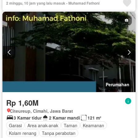
2 minggu, 10 jam yang lalu masuk - Muhamad Fathoni
Perumahan
Rp 1,60M
Citeureup, Cimahi, Jawa Barat
3 Kamar tidur
2 Kamar mandi
121 m²
Garasi
Area anak-anak
Taman
Keamanan
Kolam renang
Tanpa perabotan