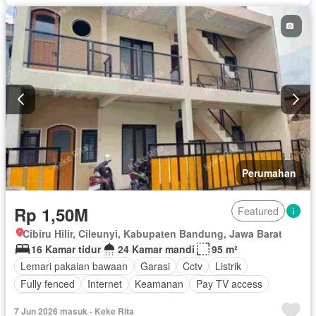
Perumahan
Rp 1,50M
Featured
Cibiru Hilir, Cileunyi, Kabupaten Bandung, Jawa Barat
16 Kamar tidur
24 Kamar mandi
95 m²
Lemari pakaian bawaan
Garasi
Cctv
Listrik
Fully fenced
Internet
Keamanan
Pay TV access
Keamanan 24 jam
Tangki air
Air
Televisi
7 Jun 2026 masuk - Keke Rita