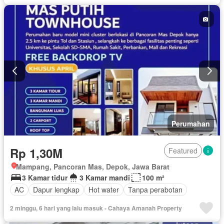
Perumahan
Rp 1,30M
Featured
Mampang, Pancoran Mas, Depok, Jawa Barat
3 Kamar tidur
3 Kamar mandi
100 m²
AC
Dapur lengkap
Hot water
Tanpa perabotan
2 minggu, 6 hari yang lalu masuk - Cahaya Amanah Property