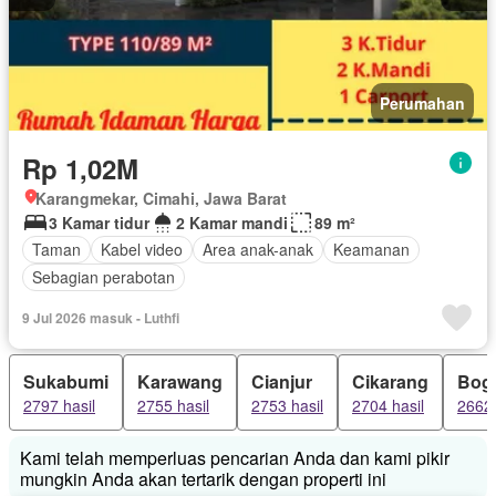
Perumahan
Rp 1,02M
Karangmekar, Cimahi, Jawa Barat
3 Kamar tidur
2 Kamar mandi
89 m²
Taman
Kabel video
Area anak-anak
Keamanan
Sebagian perabotan
9 Jul 2026 masuk - Luthfi
Sukabumi
Karawang
Cianjur
Cikarang
Bog
2797 hasil
2755 hasil
2753 hasil
2704 hasil
2662 
Kami telah memperluas pencarian Anda dan kami pikir
mungkin Anda akan tertarik dengan properti ini