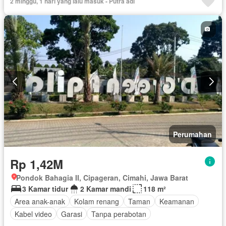
2 minggu, 1 hari yang lalu masuk - Putra adi
Perumahan
Rp 1,42M
Pondok Bahagia II, Cipageran, Cimahi, Jawa Barat
3 Kamar tidur
2 Kamar mandi
118 m²
Area anak-anak
Kolam renang
Taman
Keamanan
Kabel video
Garasi
Tanpa perabotan