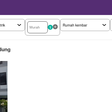
1
dung