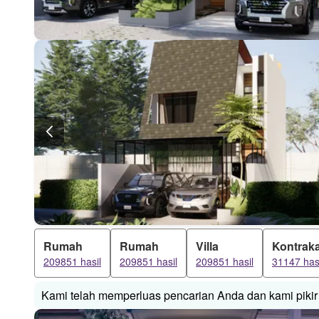
Rumah
Rumah
Villa
Kontrak
209851 hasil
209851 hasil
209851 hasil
31147 has
Kami telah memperluas pencarian Anda dan kami pikir 