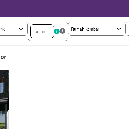
1
gor