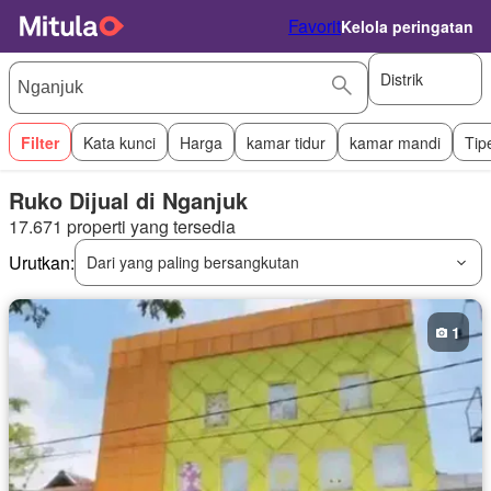
Favorit
Kelola peringatan
Distrik
Filter
Kata kunci
Harga
kamar tidur
kamar mandi
Tip
Ruko Dijual di Nganjuk
17.671 properti yang tersedia
Urutkan:
Dari yang paling bersangkutan
1