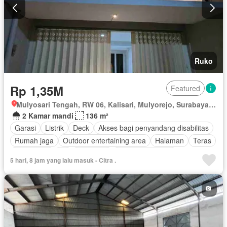
Ruko
Rp 1,35M
Featured
Mulyosari Tengah, RW 06, Kalisari, Mulyorejo, Surabaya, Jawa Timur
2 Kamar mandi
136 m²
Garasi
Listrik
Deck
Akses bagi penyandang disabilitas
Rumah jaga
Outdoor entertaining area
Halaman
Teras
Keamanan
Air
Tangki air
Tanpa perabotan
5 hari, 8 jam yang lalu masuk - Citra .