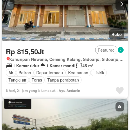
Ruko
Rp 815,50Jt
Featured
Kahuripan Nirwana, Cemeng Kalang, Sidoarjo, Sidoarjo, Jawa Timur
1 Kamar tidur
1 Kamar mandi
45 m²
Air
Balkon
Dapur terpadu
Keamanan
Listrik
Tangki air
Teras
Tanpa perabotan
6 hari, 21 jam yang lalu masuk - Ayu-Andanie