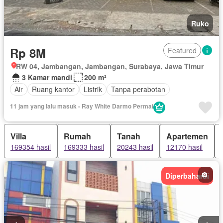
Ruko
Rp 8M
Featured
RW 04, Jambangan, Jambangan, Surabaya, Jawa Timur
3 Kamar mandi
200 m²
Air
Ruang kantor
Listrik
Tanpa perabotan
11 jam yang lalu masuk - Ray White Darmo Permai
Villa
Rumah
Tanah
Apartemen
169354 hasil
169333 hasil
20243 hasil
12170 hasil
Diperbaharui