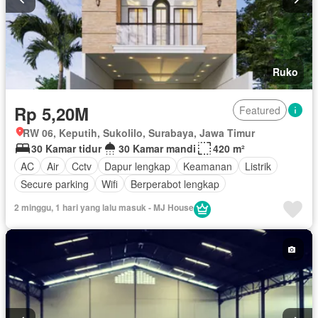
Ruko
Rp 5,20M
Featured
RW 06, Keputih, Sukolilo, Surabaya, Jawa Timur
30 Kamar tidur
30 Kamar mandi
420 m²
AC
Air
Cctv
Dapur lengkap
Keamanan
Listrik
Secure parking
Wifi
Berperabot lengkap
2 minggu, 1 hari yang lalu masuk - MJ House