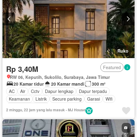
Ruko
Rp 3,40M
Featured
RW 06, Keputih, Sukolilo, Surabaya, Jawa Timur
20 Kamar tidur
20 Kamar mandi
300 m²
AC
Air
Cctv
Dapur lengkap
Dapur terpadu
Keamanan
Listrik
Secure parking
Garasi
Wifi
Berperabot lengkap
2 minggu, 22 jam yang lalu masuk - MJ House