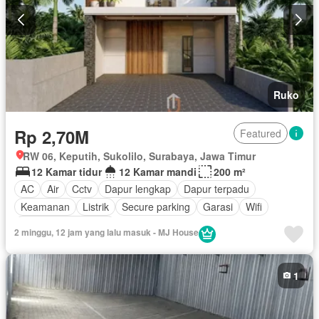
Ruko
Rp 2,70M
Featured
RW 06, Keputih, Sukolilo, Surabaya, Jawa Timur
12 Kamar tidur
12 Kamar mandi
200 m²
AC
Air
Cctv
Dapur lengkap
Dapur terpadu
Keamanan
Listrik
Secure parking
Garasi
Wifi
Berperabot lengkap
2 minggu, 12 jam yang lalu masuk - MJ House
1