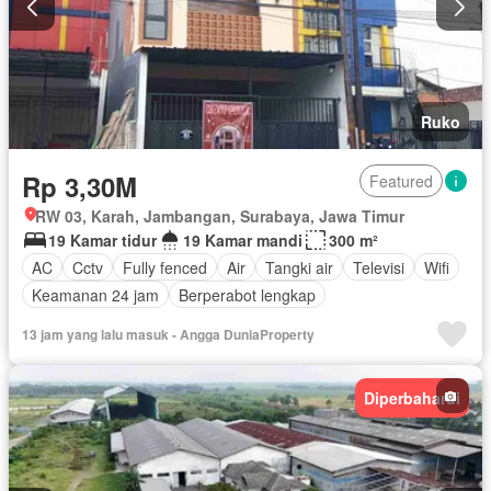
Ruko
Rp 3,30M
Featured
RW 03, Karah, Jambangan, Surabaya, Jawa Timur
19 Kamar tidur
19 Kamar mandi
300 m²
AC
Cctv
Fully fenced
Air
Tangki air
Televisi
Wifi
Keamanan 24 jam
Berperabot lengkap
13 jam yang lalu masuk - Angga DuniaProperty
Diperbaharui