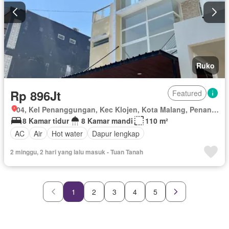
Ruko
Rp 896Jt
Featured
04, Kel Penanggungan, Kec Klojen, Kota Malang, Penanggungan, Kota Malang, Klojen, Jawa Timur
8 Kamar tidur
8 Kamar mandi
110 m²
AC
Air
Hot water
Dapur lengkap
2 minggu, 2 hari yang lalu masuk - Tuan Tanah
1
2
3
4
5