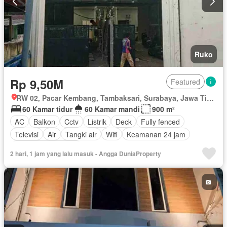
Ruko
Rp 9,50M
Featured
RW 02, Pacar Kembang, Tambaksari, Surabaya, Jawa Timur
60 Kamar tidur
60 Kamar mandi
900 m²
AC
Balkon
Cctv
Listrik
Deck
Fully fenced
Televisi
Air
Tangki air
Wifi
Keamanan 24 jam
Berperabot lengkap
2 hari, 1 jam yang lalu masuk - Angga DuniaProperty