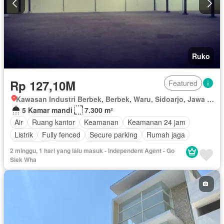
Ruko
Rp 127,10M
Featured
Kawasan Industri Berbek, Berbek, Waru, Sidoarjo, Jawa Timur
5 Kamar mandi
7.300 m²
Air
Ruang kantor
Keamanan
Keamanan 24 jam
Listrik
Fully fenced
Secure parking
Rumah jaga
Telephone
Garasi
Tanpa perabotan
2 minggu, 1 hari yang lalu masuk - Independent Agent - Go
Siek Wha