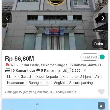
Ruko
Rp 56,80M
Featured
RW 02, Putat Gede, Sukomanunggal, Surabaya, Jawa Timur
10 Kamar tidur
5 Kamar mandi
2.500 m²
Listrik
Garasi
Dapur terpadu
Keamanan 24 jam
Air
Keamanan
Ruang kantor
Angkat
Secure parking
Rumah jaga
Pramutamu
Tanpa perabotan
2 minggu, 22 jam yang lalu masuk - Freddy-Sutanto