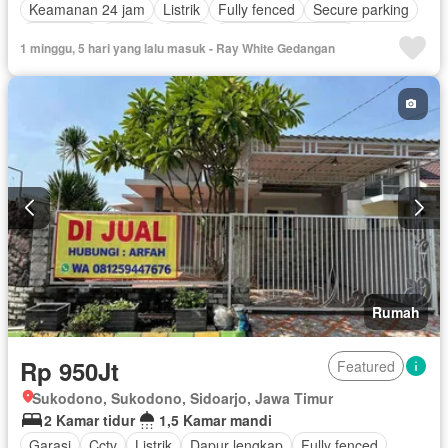
Keamanan 24 jam
Listrik
Fully fenced
Secure parking
Tangki air
Garasi
Teras
Berperabot lengkap
1 minggu, 5 hari yang lalu masuk - Ray White Gedangan
Rumah
Rp 950Jt
Featured
Sukodono, Sukodono, Sidoarjo, Jawa Timur
2 Kamar tidur
1,5 Kamar mandi
Garasi
Cctv
Listrik
Dapur lengkap
Fully fenced