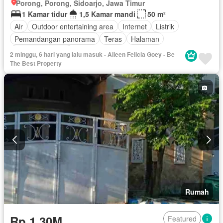
Porong, Porong, Sidoarjo, Jawa Timur
1 Kamar tidur
1,5 Kamar mandi
50 m²
Air
Outdoor entertaining area
Internet
Listrik
Pemandangan panorama
Teras
Halaman
Tanpa perabotan
2 minggu, 6 hari yang lalu masuk - Aileen Felicia Goey - Be
The Best Property
Rumah
Rp 1,30M
Featured