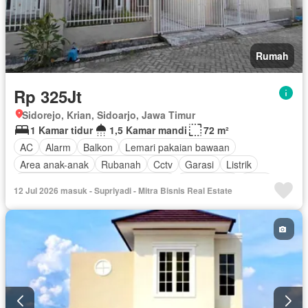
Rumah
Rp 325Jt
Sidorejo, Krian, Sidoarjo, Jawa Timur
1 Kamar tidur
1,5 Kamar mandi
72 m²
AC
Alarm
Balkon
Lemari pakaian bawaan
Area anak-anak
Rubanah
Cctv
Garasi
Listrik
Akses bagi penyandang disabilitas
Pramutamu
Deck
12 Jul 2026 masuk - Supriyadi - Mitra Bisnis Real Estate
Taman
Fully fenced
Perapian
Dapur lengkap
Pemanasan
Gym
Rumah jaga
Panggang
Internet
Interkom
Dapur terpadu
Hot water
Gas alam
Angkat
Pustaka
Jacuzzi
Pay TV access
Outdoor entertaining area
Ruang kantor
Pemandangan panorama
Keamanan
Secure parking
Taman atap
Sauna
Telephone
Kolam renang