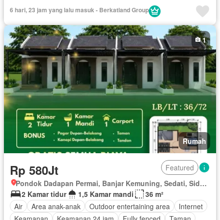
Taman
Tangki air
Garasi
Teras
Wifi
6 hari, 23 jam yang lalu masuk - Berkatland Group
Tanpa perabotan
1
Rumah
Rp 580Jt
Featured
Pondok Dadapan Permai, Banjar Kemuning, Sedati, Sidoarjo, Jawa Timur
2 Kamar tidur
1,5 Kamar mandi
36 m²
Air
Area anak-anak
Outdoor entertaining area
Internet
Keamanan
Keamanan 24 jam
Fully fenced
Taman