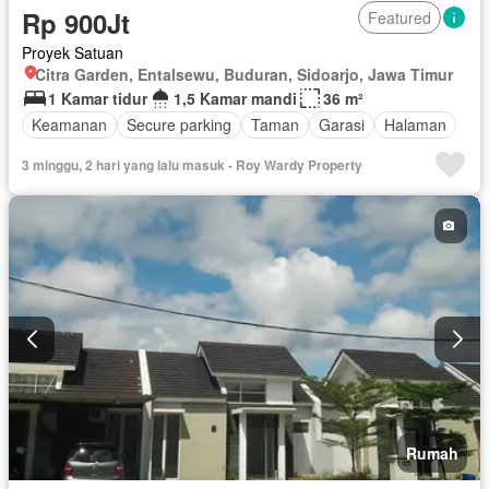
Rp 900Jt
Featured
Proyek Satuan
Citra Garden, Entalsewu, Buduran, Sidoarjo, Jawa Timur
1 Kamar tidur
1,5 Kamar mandi
36 m²
Keamanan
Secure parking
Taman
Garasi
Halaman
3 minggu, 2 hari yang lalu masuk - Roy Wardy Property
Rumah