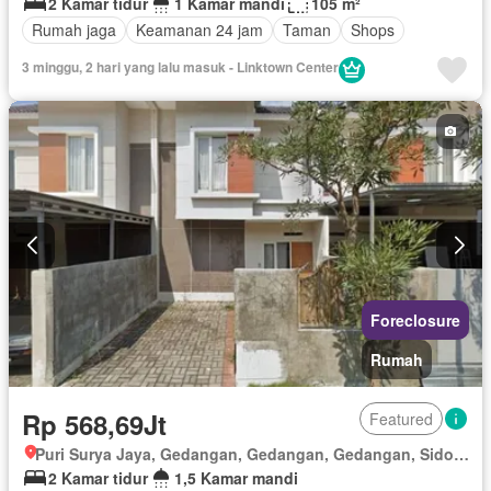
2 Kamar tidur
1 Kamar mandi
105 m²
Rumah jaga
Keamanan 24 jam
Taman
Shops
3 minggu, 2 hari yang lalu masuk - Linktown Center
Foreclosure
Rumah
Rp 568,69Jt
Featured
Puri Surya Jaya, Gedangan, Gedangan, Gedangan, Sidoarjo, Jawa Timur
2 Kamar tidur
1,5 Kamar mandi