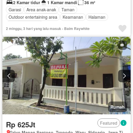
2 Kamar tidur
1 Kamar mandi
36 m²
Garasi
Area anak-anak
Taman
Outdoor entertaining area
Keamanan
Halaman
Tanpa perabotan
2 minggu, 3 hari yang lalu masuk - Baim Raywhite
Rumah
Rp 625Jt
Featured
Griyo Mapan Santoso, Tropodo, Waru, Sidoarjo, Jawa Timur