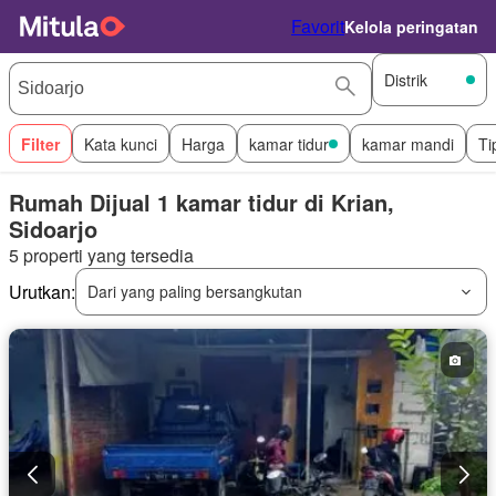
Favorit
Kelola peringatan
Distrik
Filter
Kata kunci
Harga
kamar tidur
kamar mandi
Ti
Rumah Dijual 1 kamar tidur di Krian,
Sidoarjo
5 properti yang tersedia
Urutkan:
Dari yang paling bersangkutan