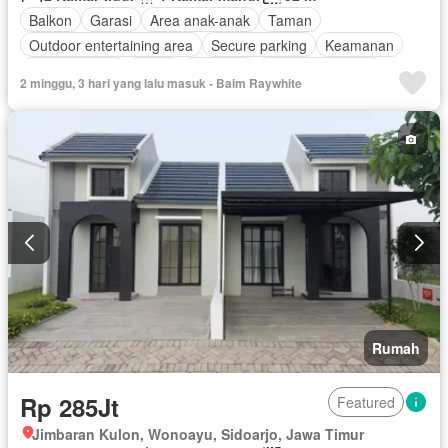
Balkon
Garasi
Area anak-anak
Taman
Outdoor entertaining area
Secure parking
Keamanan
Kolam renang
Teras
Halaman
Tanpa perabotan
2 minggu, 3 hari yang lalu masuk - Baim Raywhite
Rumah
Rp 285Jt
Featured
Jimbaran Kulon, Wonoayu, Sidoarjo, Jawa Timur