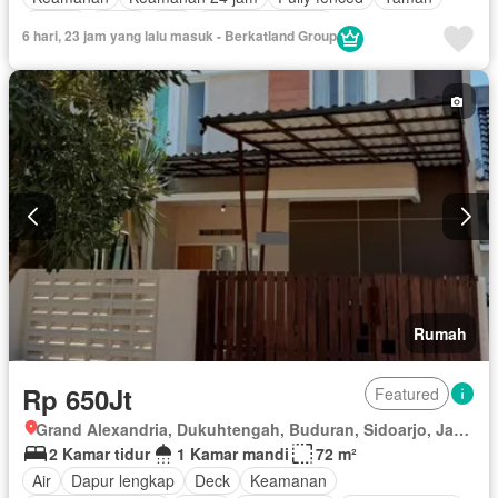
Garasi
Teras
Wifi
Tanpa perabotan
6 hari, 23 jam yang lalu masuk - Berkatland Group
Rumah
Rp 650Jt
Featured
Grand Alexandria, Dukuhtengah, Buduran, Sidoarjo, Jawa Timur
2 Kamar tidur
1 Kamar mandi
72 m²
Air
Dapur lengkap
Deck
Keamanan