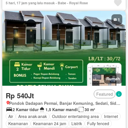
5 hari, 17 jam yang lalu masuk - Babe - Royal Rose
1
Rumah
Rp 540Jt
Featured
Pondok Dadapan Permai, Banjar Kemuning, Sedati, Sidoarjo, Jawa Timur
2 Kamar tidur
1,5 Kamar mandi
30 m²
Air
Area anak-anak
Outdoor entertaining area
Internet
Keamanan
Keamanan 24 jam
Listrik
Fully fenced