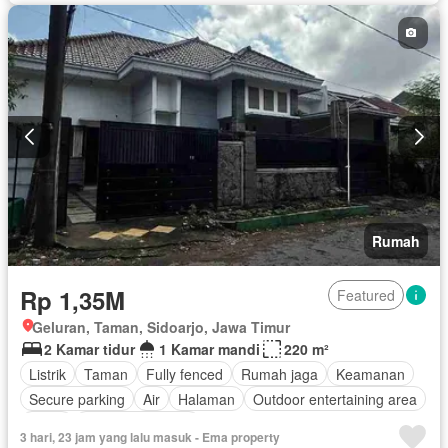
Halaman
Tanpa perabotan
Rumah
Rp 1,35M
Featured
Geluran, Taman, Sidoarjo, Jawa Timur
2 Kamar tidur
1 Kamar mandi
220 m²
Listrik
Taman
Fully fenced
Rumah jaga
Keamanan
Secure parking
Air
Halaman
Outdoor entertaining area
Teras
Tanpa perabotan
3 hari, 23 jam yang lalu masuk - Ema property