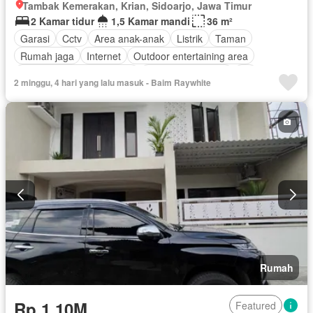
Tambak Kemerakan, Krian, Sidoarjo, Jawa Timur
2 Kamar tidur
1,5 Kamar mandi
36 m²
Garasi
Cctv
Area anak-anak
Listrik
Taman
Rumah jaga
Internet
Outdoor entertaining area
Pemandangan panorama
Keamanan 24 jam
Air
2 minggu, 4 hari yang lalu masuk - Baim Raywhite
Halaman
Tanpa perabotan
Rumah
Rp 1,10M
Featured