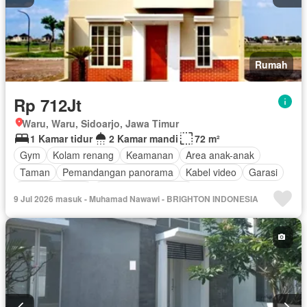
Ruang layanan
Keamanan 24 jam
Televisi
Spa
Lapangan tenis
Teras
Wifi
Tangki air
Air
Kabel video
Halaman
Tanpa perabotan
Rumah
Rp 712Jt
Waru, Waru, Sidoarjo, Jawa Timur
1 Kamar tidur
2 Kamar mandi
72 m²
Gym
Kolam renang
Keamanan
Area anak-anak
Taman
Pemandangan panorama
Kabel video
Garasi
Lapangan tenis
Sebagian perabotan
9 Jul 2026 masuk - Muhamad Nawawi - BRIGHTON INDONESIA