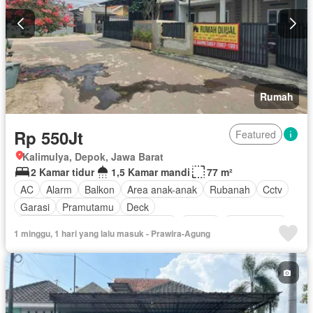
Rumah
Rp 550Jt
Featured
Kalimulya, Depok, Jawa Barat
2 Kamar tidur
1,5 Kamar mandi
77 m²
AC
Alarm
Balkon
Area anak-anak
Rubanah
Cctv
Garasi
Pramutamu
Deck
Akses bagi penyandang disabilitas
Taman
Fully fenced
1 minggu, 1 hari yang lalu masuk - Prawira-Agung
Perapian
Dapur lengkap
Tanpa perabotan