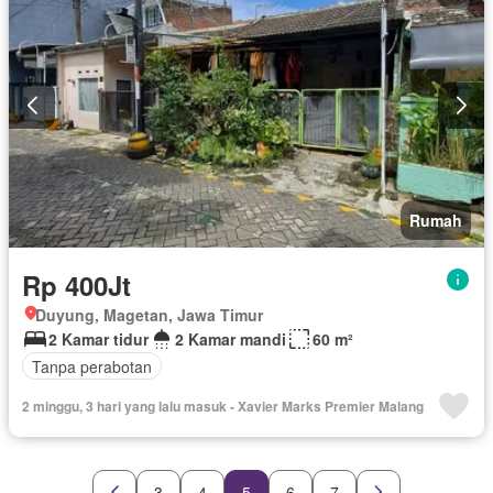
Rumah
Rp 400Jt
Duyung, Magetan, Jawa Timur
2 Kamar tidur
2 Kamar mandi
60 m²
Tanpa perabotan
2 minggu, 3 hari yang lalu masuk - Xavier Marks Premier Malang
3
4
5
6
7