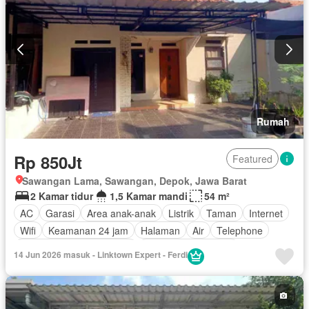
Rumah
Rp 850Jt
Featured
Sawangan Lama, Sawangan, Depok, Jawa Barat
2 Kamar tidur
1,5 Kamar mandi
54 m²
AC
Garasi
Area anak-anak
Listrik
Taman
Internet
Wifi
Keamanan 24 jam
Halaman
Air
Telephone
Pemandangan panorama
Sebagian perabotan
14 Jun 2026 masuk - Linktown Expert - Ferdi