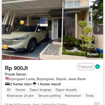
Rumah
Rp 900Jt
Featured
Proyek Satuan
Bojongsari Lama, Bojongsari, Depok, Jawa Barat
2 Kamar tidur
1 Kamar mandi
AC
Garasi
Dapur lengkap
Dapur terpadu
Keamanan 24 jam
Secure parking
Keamanan
Teras
Area anak-anak
Berperabot lengkap
23 Mei 2026 masuk - Rosi - Gading Pro Cibubur