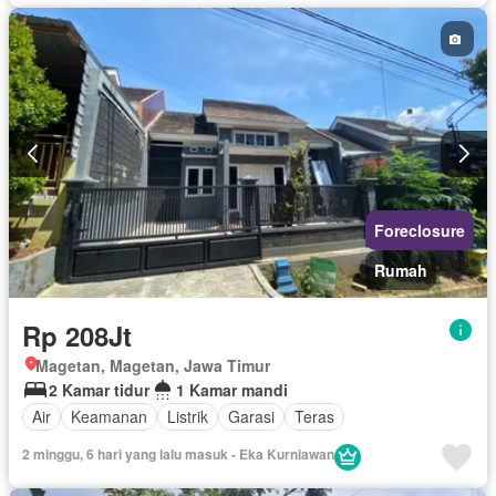
Foreclosure
Rumah
Rp 208Jt
Magetan, Magetan, Jawa Timur
2 Kamar tidur
1 Kamar mandi
Air
Keamanan
Listrik
Garasi
Teras
2 minggu, 6 hari yang lalu masuk - Eka Kurniawan