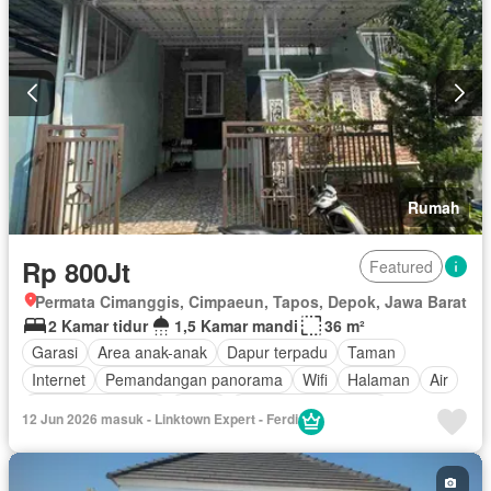
Rumah
Rp 800Jt
Featured
Permata Cimanggis, Cimpaeun, Tapos, Depok, Jawa Barat
2 Kamar tidur
1,5 Kamar mandi
36 m²
Garasi
Area anak-anak
Dapur terpadu
Taman
Internet
Pemandangan panorama
Wifi
Halaman
Air
Keamanan 24 jam
Listrik
Sebagian perabotan
12 Jun 2026 masuk - Linktown Expert - Ferdi