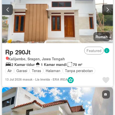
Rumah
Rp 290Jt
Featured
Kalijambe, Sragen, Jawa Tengah
2 Kamar tidur
1 Kamar mandi
70 m²
Air
Garasi
Teras
Halaman
Tanpa perabotan
13 Jul 2026 masuk - Lia Imelda - ERA iREA