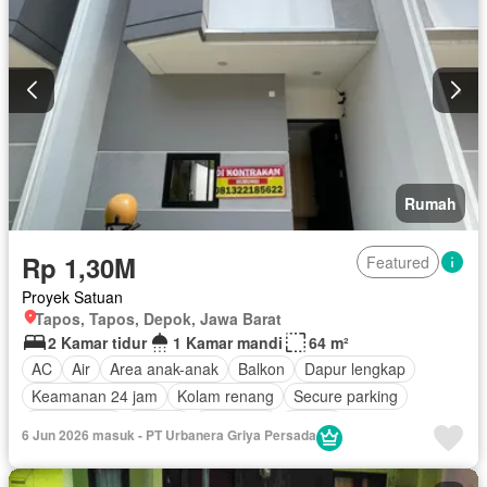
Rumah
Rp 1,30M
Featured
Proyek Satuan
Tapos, Tapos, Depok, Jawa Barat
2 Kamar tidur
1 Kamar mandi
64 m²
AC
Air
Area anak-anak
Balkon
Dapur lengkap
Keamanan 24 jam
Kolam renang
Secure parking
Rumah jaga
Taman
Tangki air
Garasi
6 Jun 2026 masuk - PT Urbanera Griya Persada
Sebagian perabotan