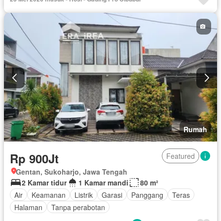
Rumah
Rp 900Jt
Featured
Gentan, Sukoharjo, Jawa Tengah
2 Kamar tidur
1 Kamar mandi
80 m²
Air
Keamanan
Listrik
Garasi
Panggang
Teras
Halaman
Tanpa perabotan