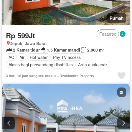
Rumah
Rp 599Jt
Featured
Depok, Jawa Barat
2 Kamar tidur
1,5 Kamar mandi
2.000 m²
AC
Air
Hot water
Pay TV access
Akses bagi penyandang disabilitas
Area anak-anak
Outdoor entertaining area
Cctv
Dapur lengkap
3 hari, 16 jam yang lalu masuk - Dzakiandra Property
Interkom
Internet
Kabel video
Keamanan
Keamanan 24 jam
Kolam renang
Lapangan tenis
Pramutamu
Listrik
Fully fenced
Secure parking
Ruang layanan
Taman
Taman atap
Tangki air
Telephone
Televisi
Garasi
Halaman
Wifi
Tanpa perabotan