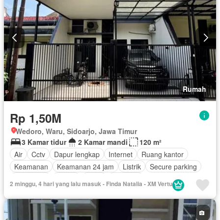
Rumah
Rp 1,50M
Wedoro, Waru, Sidoarjo, Jawa Timur
3 Kamar tidur
2 Kamar mandi
120 m²
Air
Cctv
Dapur lengkap
Internet
Ruang kantor
Keamanan
Keamanan 24 jam
Listrik
Secure parking
Telephone
Garasi
Teras
Halaman
2 minggu, 4 hari yang lalu masuk - Finda Natalia - XM Vertu