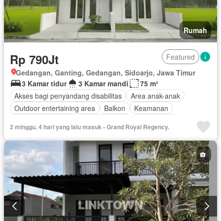
Rumah
Rp 790Jt
Featured
Gedangan, Ganting, Gedangan, Sidoarjo, Jawa Timur
3 Kamar tidur
3 Kamar mandi
75 m²
Akses bagi penyandang disabilitas
Area anak-anak
Outdoor entertaining area
Balkon
Keamanan
Keamanan 24 jam
Secure parking
Rumah jaga
2 minggu, 4 hari yang lalu masuk - Grand Royal Regency.
Ruang layanan
Taman
Tangki air
Halaman
Tanpa perabotan