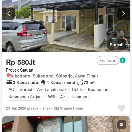
Rumah
Rp 580Jt
Featured
Proyek Satuan
Sukodono, Sukodono, Sidoarjo, Jawa Timur
2 Kamar tidur
1 Kamar mandi
72 m²
AC
Garasi
Area anak-anak
Listrik
Keamanan
Keamanan 24 jam
Wifi
Air
Halaman
Tanpa perabotan
23 Jun 2026 masuk - Ishak - XM Grande Home