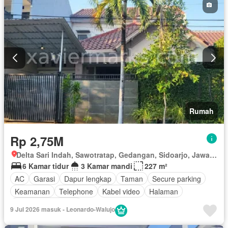
Rumah
Rp 2,75M
Delta Sari Indah, Sawotratap, Gedangan, Sidoarjo, Jawa Timur
6 Kamar tidur
3 Kamar mandi
227 m²
AC
Garasi
Dapur lengkap
Taman
Secure parking
Keamanan
Telephone
Kabel video
Halaman
Berperabot lengkap
9 Jul 2026 masuk - Leonardo-Walujo