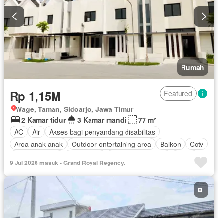
Rumah
Rp 1,15M
Featured
Wage, Taman, Sidoarjo, Jawa Timur
2 Kamar tidur
3 Kamar mandi
77 m²
AC
Air
Akses bagi penyandang disabilitas
Area anak-anak
Outdoor entertaining area
Balkon
Cctv
Dapur lengkap
Keamanan
Keamanan 24 jam
Listrik
9 Jul 2026 masuk - Grand Royal Regency.
Secure parking
Rumah jaga
Ruang layanan
Taman
Tangki air
Garasi
Teras
Halaman
Berperabot lengkap