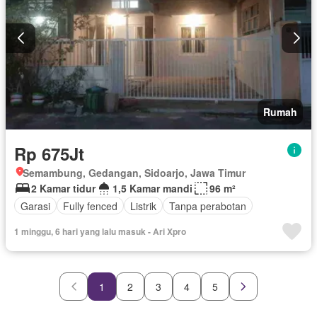
Rumah
Rp 675Jt
Semambung, Gedangan, Sidoarjo, Jawa Timur
2 Kamar tidur
1,5 Kamar mandi
96 m²
Garasi
Fully fenced
Listrik
Tanpa perabotan
1 minggu, 6 hari yang lalu masuk - Ari Xpro
1
2
3
4
5