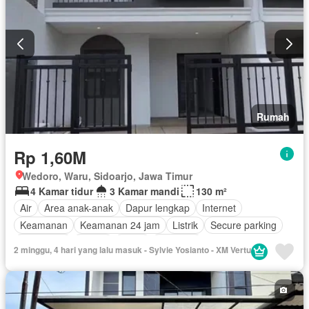
Rumah
Rp 1,60M
Wedoro, Waru, Sidoarjo, Jawa Timur
4 Kamar tidur
3 Kamar mandi
130 m²
Air
Area anak-anak
Dapur lengkap
Internet
Keamanan
Keamanan 24 jam
Listrik
Secure parking
Telephone
Garasi
Teras
Halaman
2 minggu, 4 hari yang lalu masuk - Sylvie Yosianto - XM Vertu