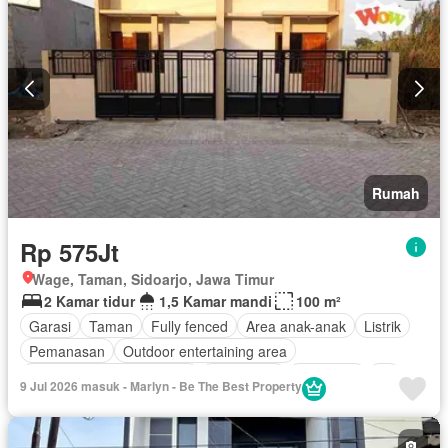
Rumah
Rp 575Jt
Wage, Taman, Sidoarjo, Jawa Timur
2 Kamar tidur
1,5 Kamar mandi
100 m²
Garasi
Taman
Fully fenced
Area anak-anak
Listrik
Pemanasan
Outdoor entertaining area
Pemandangan panorama
Keamanan
Tangki air
Air
9 Jul 2026 masuk - Marlyn - Be The Best Property
Halaman
Keamanan 24 jam
Tanpa perabotan