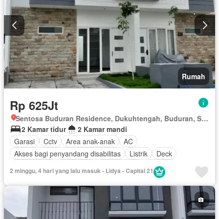
Rumah
Rp 625Jt
Sentosa Buduran Residence, Dukuhtengah, Buduran, Sidoarjo, Jawa Timur
2 Kamar tidur
2 Kamar mandi
Garasi
Cctv
Area anak-anak
AC
Akses bagi penyandang disabilitas
Listrik
Deck
Fully fenced
Panggang
Rumah jaga
Internet
2 minggu, 4 hari yang lalu masuk - Lidya - Capital 21
Outdoor entertaining area
Pay TV access
Keamanan
Telephone
Air
Wifi
Halaman
Kabel video
Tanpa perabotan