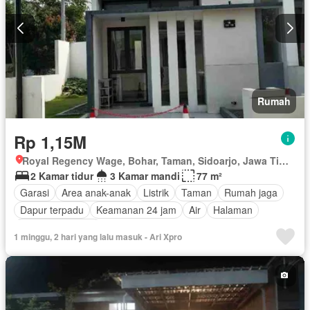
Rumah
Rp 1,15M
Royal Regency Wage, Bohar, Taman, Sidoarjo, Jawa Timur
2 Kamar tidur
3 Kamar mandi
77 m²
Garasi
Area anak-anak
Listrik
Taman
Rumah jaga
Dapur terpadu
Keamanan 24 jam
Air
Halaman
Tanpa perabotan
1 minggu, 2 hari yang lalu masuk - Ari Xpro