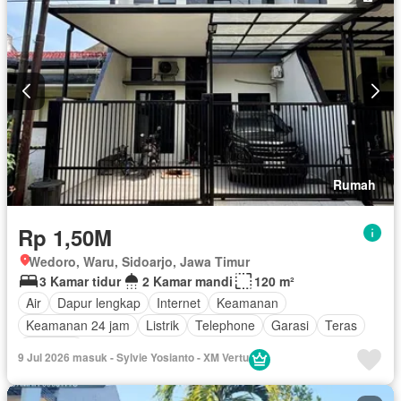
Rumah
Rp 1,50M
Wedoro, Waru, Sidoarjo, Jawa Timur
3 Kamar tidur
2 Kamar mandi
120 m²
Air
Dapur lengkap
Internet
Keamanan
Keamanan 24 jam
Listrik
Telephone
Garasi
Teras
Halaman
9 Jul 2026 masuk - Sylvie Yosianto - XM Vertu