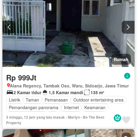
Rumah
Rp 999Jt
Alana Regency, Tambak Oso, Waru, Sidoarjo, Jawa Timur
2 Kamar tidur
1,5 Kamar mandi
135 m²
Listrik
Taman
Pemanasan
Outdoor entertaining area
Pemandangan panorama
Internet
Keamanan
Keamanan 24 jam
Air
Tangki air
Halaman
3 minggu, 12 jam yang lalu masuk - Marlyn - Be The Best
Tanpa perabotan
Property