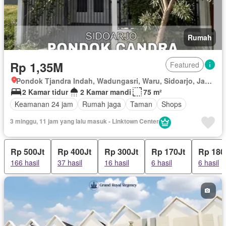
Rumah
Rp 1,35M
Featured
Pondok Tjandra Indah, Wadungasri, Waru, Sidoarjo, Jawa Timur
2 Kamar tidur
2 Kamar mandi
75 m²
Keamanan 24 jam
Rumah jaga
Taman
Shops
3 minggu, 11 jam yang lalu masuk - Linktown Center
Rp 500Jt
Rp 400Jt
Rp 300Jt
Rp 170Jt
Rp 180
166 hasil
37 hasil
16 hasil
6 hasil
6 hasil