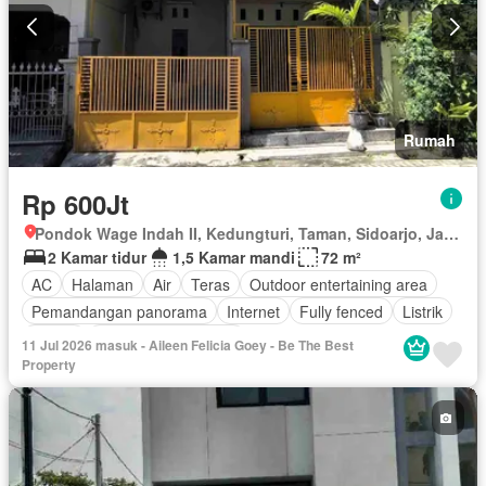
Rumah
Rp 600Jt
Pondok Wage Indah II, Kedungturi, Taman, Sidoarjo, Jawa Timur
2 Kamar tidur
1,5 Kamar mandi
72 m²
AC
Halaman
Air
Teras
Outdoor entertaining area
Pemandangan panorama
Internet
Fully fenced
Listrik
Garasi
Sebagian perabotan
11 Jul 2026 masuk - Aileen Felicia Goey - Be The Best
Property