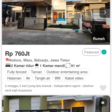
Rumah
Rp 760Jt
Featured
Wedoro, Waru, Sidoarjo, Jawa Timur
2 Kamar tidur
1 Kamar mandi
91 m²
Fully fenced
Taman
Outdoor entertaining area
Halaman
Air
Tangki air
Wifi
Kabel video
Keamanan 24 jam
Teras
Ruang layanan
2 minggu, 5 hari yang lalu masuk - independent agent - zhafran
Secure parking
Keamanan
Dapur terpadu
Listrik
nauf aqil muyassar
Rumah jaga
Kolam renang
Tanpa perabotan