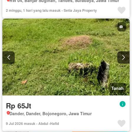
RW 04, Banjar Sugihan, Tandes, Surabaya, Jawa Timur
2 minggu, 1 hari yang lalu masuk - Setia Jaya Property
Tanah
Rp 65Jt
Dander, Dander, Bojonegoro, Jawa Timur
9 Jul 2026 masuk - Abdul -Hafid