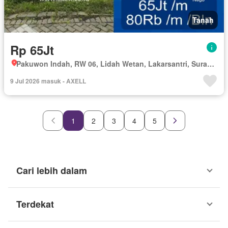
Tanah
Rp 65Jt
Pakuwon Indah, RW 06, Lidah Wetan, Lakarsantri, Surabaya, Jawa Timur
9 Jul 2026 masuk - AXELL
1
2
3
4
5
Cari lebih dalam
Terdekat