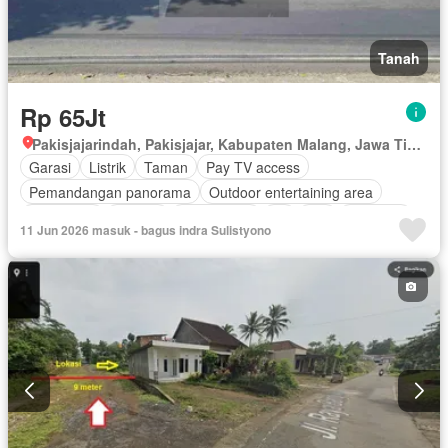
Tanah
Rp 65Jt
Pakisjajarindah, Pakisjajar, Kabupaten Malang, Jawa Timur
Garasi
Listrik
Taman
Pay TV access
Pemandangan panorama
Outdoor entertaining area
Telephone
Televisi
Kabel video
Air
Wifi
Halaman
11 Jun 2026 masuk - bagus indra Sulistyono