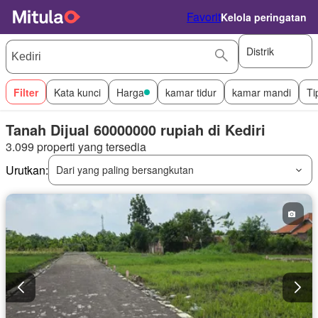
Favorit
Kelola peringatan
Distrik
Filter
Kata kunci
Harga
kamar tidur
kamar mandi
Ti
Tanah Dijual 60000000 rupiah di Kediri
3.099 properti yang tersedia
Urutkan:
Dari yang paling bersangkutan