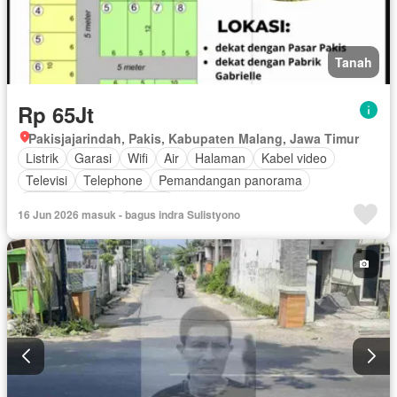
Tanah
Rp 65Jt
Pakisjajarindah, Pakis, Kabupaten Malang, Jawa Timur
Listrik
Garasi
Wifi
Air
Halaman
Kabel video
Televisi
Telephone
Pemandangan panorama
Pay TV access
Internet
16 Jun 2026 masuk - bagus indra Sulistyono
Akses bagi penyandang disabilitas