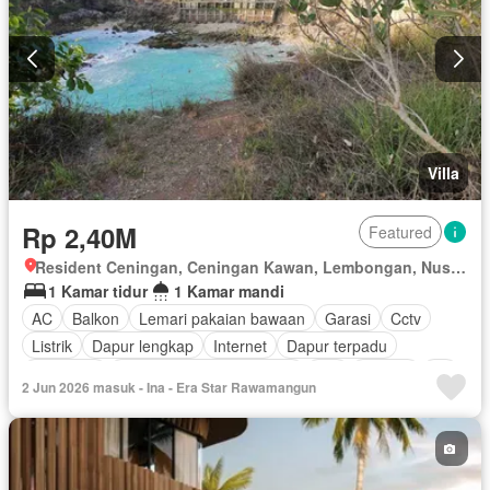
Villa
Rp 2,40M
Featured
Resident Ceningan, Ceningan Kawan, Lembongan, Nusa Penida, Klungkung, Bali
1 Kamar tidur
1 Kamar mandi
AC
Balkon
Lemari pakaian bawaan
Garasi
Cctv
Listrik
Dapur lengkap
Internet
Dapur terpadu
Hot water
Pemandangan panorama
Wifi
Televisi
Air
2 Jun 2026 masuk - Ina - Era Star Rawamangun
Kolam renang
Kabel video
Berperabot lengkap