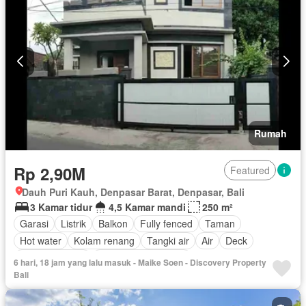
Rumah
Rp 2,90M
Featured
Dauh Puri Kauh, Denpasar Barat, Denpasar, Bali
3 Kamar tidur
4,5 Kamar mandi
250 m²
Garasi
Listrik
Balkon
Fully fenced
Taman
Hot water
Kolam renang
Tangki air
Air
Deck
Ruang layanan
Sebagian perabotan
6 hari, 18 jam yang lalu masuk - Maike Soen - Discovery Property
Bali