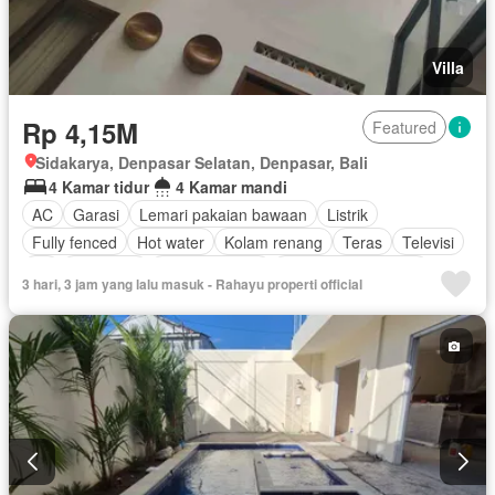
Villa
Rp 4,15M
Featured
Sidakarya, Denpasar Selatan, Denpasar, Bali
4 Kamar tidur
4 Kamar mandi
AC
Garasi
Lemari pakaian bawaan
Listrik
Fully fenced
Hot water
Kolam renang
Teras
Televisi
Air
Tangki air
Dapur lengkap
Berperabot lengkap
3 hari, 3 jam yang lalu masuk - Rahayu properti official