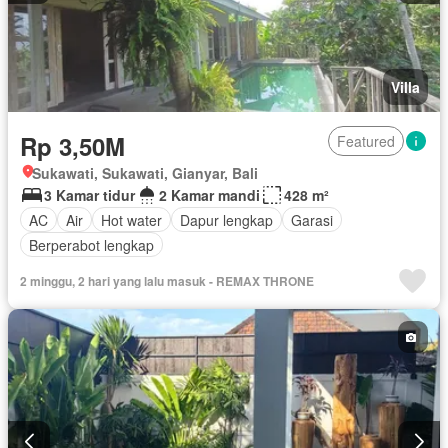
Villa
Rp 3,50M
Featured
Sukawati, Sukawati, Gianyar, Bali
3 Kamar tidur
2 Kamar mandi
428 m²
AC
Air
Hot water
Dapur lengkap
Garasi
Berperabot lengkap
2 minggu, 2 hari yang lalu masuk - REMAX THRONE