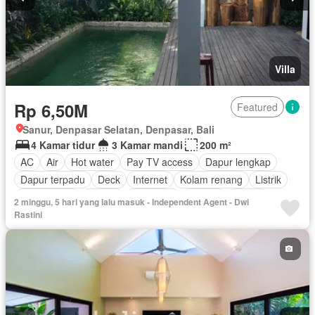
Villa
Rp 6,50M
Featured
Sanur, Denpasar Selatan, Denpasar, Bali
4 Kamar tidur
3 Kamar mandi
200 m²
AC
Air
Hot water
Pay TV access
Dapur lengkap
Dapur terpadu
Deck
Internet
Kolam renang
Listrik
Fully fenced
Taman
Tangki air
Televisi
Garasi
2 minggu, 5 hari yang lalu masuk - Independent Agent - Dwi
Teras
Halaman
Wifi
Berperabot lengkap
Rastini