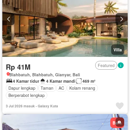
Villa
Rp 41M
Featured
Blahbatuh, Blahbatuh, Gianyar, Bali
4 Kamar tidur
4 Kamar mandi
469 m²
Dapur lengkap
Taman
AC
Kolam renang
Berperabot lengkap
3 Jul 2026 masuk - Galaxy Kuta
Baru