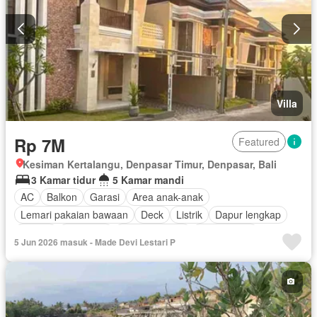
Villa
Rp 7M
Featured
Kesiman Kertalangu, Denpasar Timur, Denpasar, Bali
3 Kamar tidur
5 Kamar mandi
AC
Balkon
Garasi
Area anak-anak
Lemari pakaian bawaan
Deck
Listrik
Dapur lengkap
Taman
Hot water
Dapur terpadu
Rumah jaga
5 Jun 2026 masuk - Made Devi Lestari P
Internet
Taman atap
Keamanan
Ruang layanan
Kolam renang
Teras
Televisi
Keamanan 24 jam
Kabel video
Air
Tangki air
Wifi
Halaman
Berperabot lengkap