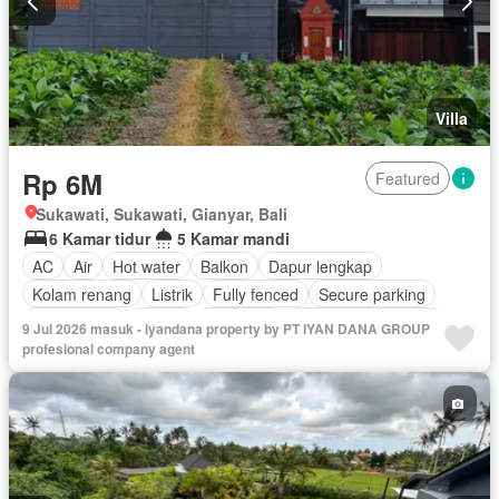
Villa
Rp 6M
Featured
Sukawati, Sukawati, Gianyar, Bali
6 Kamar tidur
5 Kamar mandi
AC
Air
Hot water
Balkon
Dapur lengkap
Kolam renang
Listrik
Fully fenced
Secure parking
Pemanasan
Taman
Tangki air
Berperabot lengkap
9 Jul 2026 masuk - iyandana property by PT IYAN DANA GROUP
profesional company agent