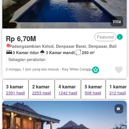
Villa
Rp 6,70M
Featured
Padangsambian Kelod, Denpasar Barat, Denpasar, Bali
3 Kamar tidur
3 Kamar mandi
250 m²
Sebagian perabotan
2 minggu, 1 jam yang lalu masuk - Ray White Canggu
3 kamar
2 kamar
4 kamar
5 kamar
1 kamar
2391 hasil
2253 hasil
1242 hasil
508 hasil
212 hasil