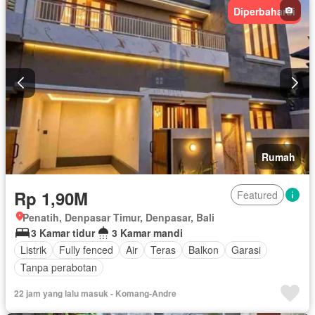
Diperbaharui
Rumah
Rp 1,90M
Featured
Penatih, Denpasar Timur, Denpasar, Bali
3 Kamar tidur
3 Kamar mandi
Listrik
Fully fenced
Air
Teras
Balkon
Garasi
Tanpa perabotan
22 jam yang lalu masuk - Komang-Andre