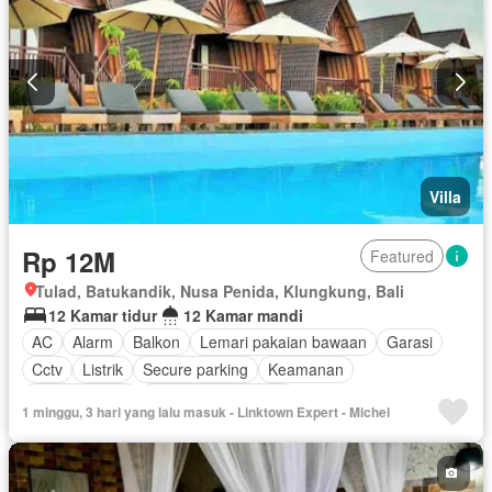
Villa
Rp 12M
Featured
Tulad, Batukandik, Nusa Penida, Klungkung, Bali
12 Kamar tidur
12 Kamar mandi
AC
Alarm
Balkon
Lemari pakaian bawaan
Garasi
Cctv
Listrik
Secure parking
Keamanan
Kolam renang
Berperabot lengkap
1 minggu, 3 hari yang lalu masuk - Linktown Expert - Michel