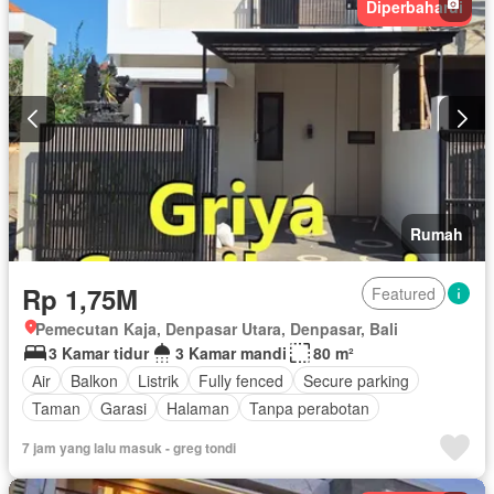
Diperbaharui
Rumah
Rp 1,75M
Featured
Pemecutan Kaja, Denpasar Utara, Denpasar, Bali
3 Kamar tidur
3 Kamar mandi
80 m²
Air
Balkon
Listrik
Fully fenced
Secure parking
Taman
Garasi
Halaman
Tanpa perabotan
7 jam yang lalu masuk - greg tondi