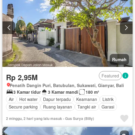
Rumah
Rp 2,95M
Featured
Penatih Dangin Puri, Batubulan, Sukawati, Gianyar, Bali
3 Kamar tidur
3 Kamar mandi
180 m²
Air
Hot water
Dapur terpadu
Keamanan
Listrik
Secure parking
Ruang layanan
Tangki air
Garasi
Halaman
Sebagian perabotan
2 minggu, 2 hari yang lalu masuk - Gus Surya (Billy)