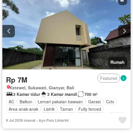
Rumah
Rp 7M
Featured
Ketewel, Sukawati, Gianyar, Bali
3 Kamar tidur
3 Kamar mandi
700 m²
AC
Balkon
Lemari pakaian bawaan
Garasi
Cctv
Area anak-anak
Listrik
Taman
Fully fenced
Dapur lengkap
Panggang
Hot water
Internet
Jacuzzi
9 Jul 2026 masuk - Ayu Putu Lintarini
Gas alam
Pemandangan panorama
Ruang layanan
Air
Tangki air
Wifi
Halaman
Sebagian perabotan