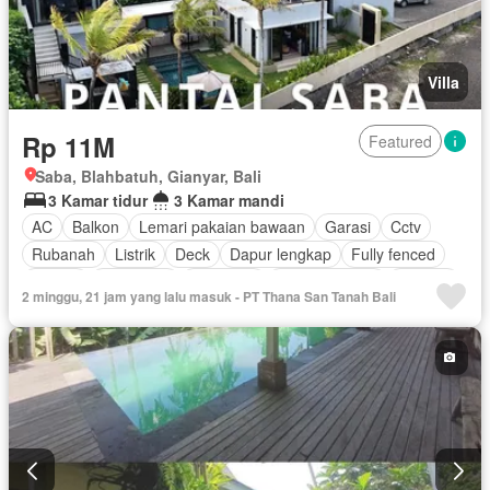
Villa
Rp 11M
Featured
Saba, Blahbatuh, Gianyar, Bali
3 Kamar tidur
3 Kamar mandi
AC
Balkon
Lemari pakaian bawaan
Garasi
Cctv
Rubanah
Listrik
Deck
Dapur lengkap
Fully fenced
Taman
Panggang
Hot water
Dapur terpadu
Internet
2 minggu, 21 jam yang lalu masuk - PT Thana San Tanah Bali
Outdoor entertaining area
Pemandangan panorama
Secure parking
Keamanan
Ruang layanan
Kolam renang
Teras
Televisi
Keamanan 24 jam
Air
Kabel video
Tangki air
Wifi
Halaman
Berperabot lengkap