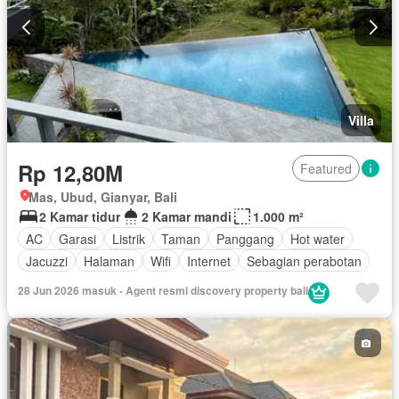
Fully fenced
Secure parking
Pemanasan
Pemandangan panorama
Perapian
Pustaka
Rumah jaga
Ruang layanan
Sauna
Spa
Taman
Taman atap
Tangki air
Telephone
Televisi
Garasi
Panggang
Teras
Halaman
Wifi
Berperabot lengkap
Villa
Rp 12,80M
Featured
Mas, Ubud, Gianyar, Bali
2 Kamar tidur
2 Kamar mandi
1.000 m²
AC
Garasi
Listrik
Taman
Panggang
Hot water
Jacuzzi
Halaman
Wifi
Internet
Sebagian perabotan
28 Jun 2026 masuk - Agent resmi discovery property bali