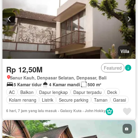
Villa
Rp 12,50M
Featured
Sanur Kauh, Denpasar Selatan, Denpasar, Bali
5 Kamar tidur
4 Kamar mandi
500 m²
AC
Balkon
Dapur lengkap
Dapur terpadu
Deck
Kolam renang
Listrik
Secure parking
Taman
Garasi
Teras
Berperabot lengkap
6 hari, 7 jam yang lalu masuk - Galaxy Kuta - John Hokky