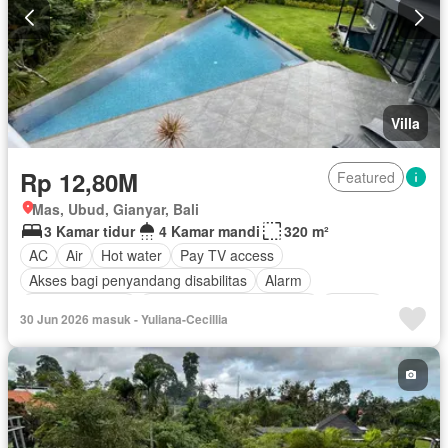
Villa
Rp 12,80M
Featured
Mas, Ubud, Gianyar, Bali
3 Kamar tidur
4 Kamar mandi
320 m²
AC
Air
Hot water
Pay TV access
Akses bagi penyandang disabilitas
Alarm
Area anak-anak
Outdoor entertaining area
Jacuzzi
30 Jun 2026 masuk - Yuliana-Cecillia
Balkon
Cctv
Dapur lengkap
Dapur terpadu
Deck
Gas alam
Rubanah
Gym
Interkom
Internet
Kabel video
Ruang kantor
Keamanan
Keamanan 24 jam
Kolam renang
Lapangan tenis
Pramutamu
Lemari pakaian bawaan
Angkat
Listrik