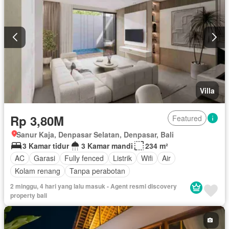
Villa
Rp 3,80M
Featured
Sanur Kaja, Denpasar Selatan, Denpasar, Bali
3 Kamar tidur
3 Kamar mandi
234 m²
AC
Garasi
Fully fenced
Listrik
Wifi
Air
Kolam renang
Tanpa perabotan
2 minggu, 4 hari yang lalu masuk - Agent resmi discovery
property bali