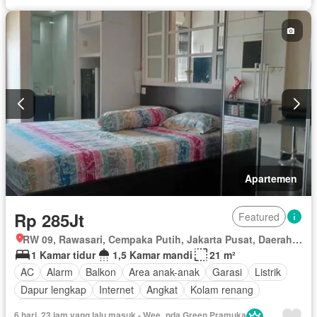
Apartemen
Rp 285Jt
Featured
RW 09, Rawasari, Cempaka Putih, Jakarta Pusat, Daerah Khusus Ibukota Jakarta
1 Kamar tidur
1,5 Kamar mandi
21 m²
AC
Alarm
Balkon
Area anak-anak
Garasi
Listrik
Dapur lengkap
Internet
Angkat
Kolam renang
Telephone
Televisi
Keamanan 24 jam
Wifi
6 hari, 23 jam yang lalu masuk - Wee_nda Green Pramuka