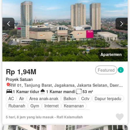
Secure parking
Rumah jaga
Sauna
Taman
Telephone
Televisi
Garasi
Teras
Halaman
Wifi
Berperabot lengkap
Apartemen
Rp 1,94M
Featured
Proyek Satuan
RW 01, Tanjung Barat, Jagakarsa, Jakarta Selatan, Daerah Khusus Ibukota Jakarta
1 Kamar tidur
1 Kamar mandi
53 m²
AC
Air
Area anak-anak
Balkon
Cctv
Dapur terpadu
Rubanah
Gym
Internet
Keamanan
Keamanan 24 jam
Kolam renang
Listrik
5 hari, 8 jam yang lalu masuk - Rafi Kalamullah
Secure parking
Pemandangan panorama
Rumah jaga
Ruang layanan
Sauna
Spa
Taman
Taman atap