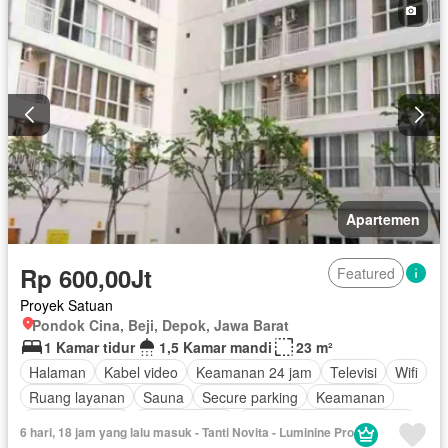
Garasi
Wifi
Sebagian perabotan
Apartemen
Rp 600,00Jt
Featured
Proyek Satuan
Pondok Cina, Beji, Depok, Jawa Barat
1 Kamar tidur
1,5 Kamar mandi
23 m²
Halaman
Kabel video
Keamanan 24 jam
Televisi
Wifi
Ruang layanan
Sauna
Secure parking
Keamanan
Pay TV access
Ruang kantor
Outdoor entertaining area
6 hari, 18 jam yang lalu masuk - Tanti Novita - Luminine Pro