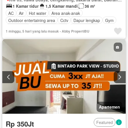
1 Kamar tidur
1,5 Kamar mandi
36 m²
AC
Air
Hot water
Area anak-anak
Outdoor entertaining area
Cctv
Dapur lengkap
Gym
Keamanan
Keamanan 24 jam
Kolam renang
1 minggu, 5 hari yang lalu masuk - Abby PropertiBU
Lemari pakaian bawaan
Angkat
Listrik
Fully fenced
Secure parking
Rumah jaga
Taman
Televisi
Garasi
Berperabot lengkap
Apartemen
Rp 350Jt
Featured