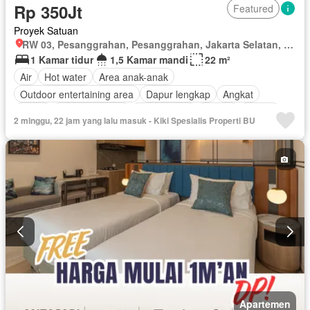
Rp 350Jt
Featured
Proyek Satuan
RW 03, Pesanggrahan, Pesanggrahan, Jakarta Selatan, Daerah Khusus Ibukota Jakarta
1 Kamar tidur
1,5 Kamar mandi
22 m²
Air
Hot water
Area anak-anak
Outdoor entertaining area
Dapur lengkap
Angkat
Listrik
Secure parking
Rumah jaga
Taman
Garasi
2 minggu, 22 jam yang lalu masuk - Kiki Spesialis Properti BU
Sebagian perabotan
Apartemen