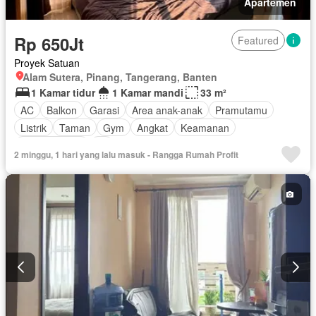
Apartemen
Rp 650Jt
Featured
Proyek Satuan
Alam Sutera, Pinang, Tangerang, Banten
1 Kamar tidur
1 Kamar mandi
33 m²
AC
Balkon
Garasi
Area anak-anak
Pramutamu
Listrik
Taman
Gym
Angkat
Keamanan
Kolam renang
Air
2 minggu, 1 hari yang lalu masuk - Rangga Rumah Profit