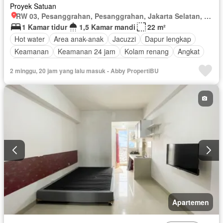
Proyek Satuan
RW 03, Pesanggrahan, Pesanggrahan, Jakarta Selatan, Daerah Khusus Ibukota Jakarta
1 Kamar tidur
1,5 Kamar mandi
22 m²
Hot water
Area anak-anak
Jacuzzi
Dapur lengkap
Keamanan
Keamanan 24 jam
Kolam renang
Angkat
Listrik
Secure parking
Rumah jaga
Garasi
2 minggu, 20 jam yang lalu masuk - Abby PropertiBU
Sebagian perabotan
Apartemen