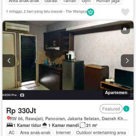
Area anak-anak
Garasi
Taman
Gym
Rumah jaga
Hot water
Internet
Angkat
Pemandangan panorama
1 minggu, 2 hari yang lalu masuk - The Wangsa
Televisi
Wifi
Tangki air
Air
Keamanan 24 jam
Ruang layanan
Keamanan
Berperabot lengkap
Apartemen
Rp 330Jt
Featured
RW 06, Rawajati, Pancoran, Jakarta Selatan, Daerah Khusus Ibukota Jakarta
1 Kamar tidur
1 Kamar mandi
21 m²
AC
Area anak-anak
Internet
Outdoor entertaining area