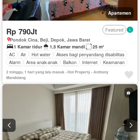
Apartemen
Rp 790Jt
Featured
Pondok Cina, Beji, Depok, Jawa Barat
1 Kamar tidur
1,5 Kamar mandi
25 m²
AC
Air
Hot water
Akses bagi penyandang disabilitas
Alarm
Area anak-anak
Balkon
Internet
Keamanan
Keamanan 24 jam
Kolam renang
2 minggu, 1 hari yang lalu masuk - Hot Property - Anthony
Lemari pakaian bawaan
Angkat
Listrik
Secure parking
Mandolang
Pemanasan
Pemandangan panorama
Taman
Tangki air
Telephone
Televisi
Garasi
Wifi
Berperabot lengkap