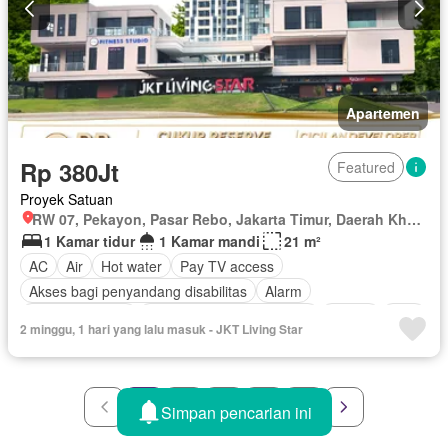
Apartemen
Rp 380Jt
Featured
Proyek Satuan
RW 07, Pekayon, Pasar Rebo, Jakarta Timur, Daerah Khusus Ibukota Jakarta
1 Kamar tidur
1 Kamar mandi
21 m²
AC
Air
Hot water
Pay TV access
Akses bagi penyandang disabilitas
Alarm
Area anak-anak
Outdoor entertaining area
Balkon
Cctv
2 minggu, 1 hari yang lalu masuk - JKT Living Star
Gym
Interkom
Internet
Keamanan
Kolam renang
Angkat
Listrik
Secure parking
Taman
Taman atap
Telephone
Televisi
Garasi
Panggang
Teras
Wifi
1
2
3
4
5
Simpan pencarian ini
Sebagian perabotan