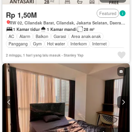
Rp 1,50M
Featured
RW 02, Cilandak Barat, Cilandak, Jakarta Selatan, Daerah Khusus Ibukota Jakarta
1 Kamar tidur
1 Kamar mandi
28 m²
AC
Alarm
Balkon
Garasi
Area anak-anak
Panggang
Gym
Hot water
Interkom
Internet
Outdoor entertaining area
Pay TV access
Secure parking
2 minggu, 1 hari yang lalu masuk - Stanley Yap
Keamanan
Kolam renang
Telephone
Televisi
Berperabot lengkap