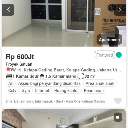
Apartemen
Rp 600Jt
Featured
Proyek Satuan
RW 19, Kelapa Gading Barat, Kelapa Gading, Jakarta Utara, Daerah Khusus Ibukota Jakarta
1 Kamar tidur
1,5 Kamar mandi
32 m²
Air
Akses bagi penyandang disabilitas
Area anak-anak
Cctv
Gym
Internet
Ruang kantor
Keamanan
Keamanan 24 jam
Kolam renang
Angkat
Listrik
2 hari, 2 jam yang lalu masuk - Suci - Asia One Kelapa Gading
Secure parking
Rumah jaga
Wifi
Sebagian perabotan