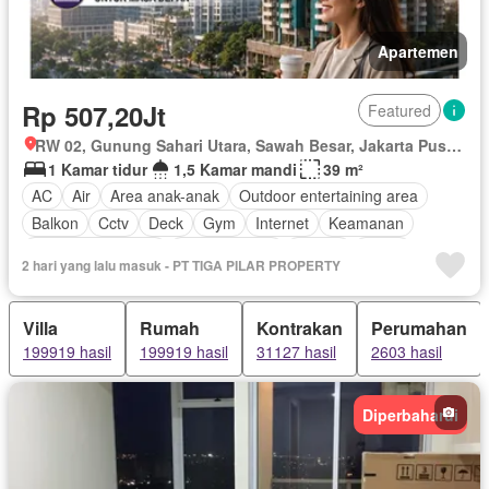
Apartemen
Rp 507,20Jt
Featured
RW 02, Gunung Sahari Utara, Sawah Besar, Jakarta Pusat, Daerah Khusus Ibukota Jakarta
1 Kamar tidur
1,5 Kamar mandi
39 m²
AC
Air
Area anak-anak
Outdoor entertaining area
Balkon
Cctv
Deck
Gym
Internet
Keamanan
Keamanan 24 jam
Kolam renang
Angkat
Listrik
2 hari yang lalu masuk - PT TIGA PILAR PROPERTY
Fully fenced
Secure parking
Rumah jaga
Taman
Garasi
Tanpa perabotan
Villa
Rumah
Kontrakan
Perumahan
199919 hasil
199919 hasil
31127 hasil
2603 hasil
Diperbaharui