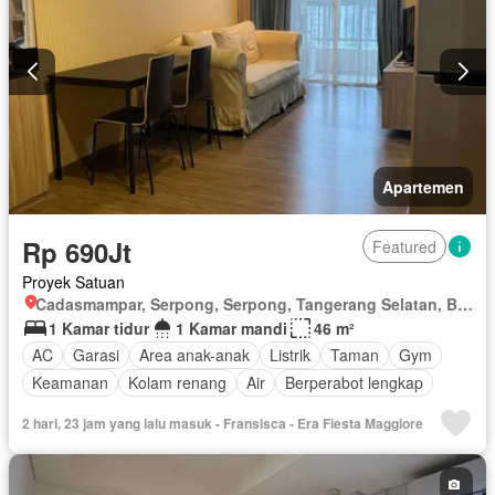
Apartemen
Rp 690Jt
Featured
Proyek Satuan
Cadasmampar, Serpong, Serpong, Tangerang Selatan, Banten
1 Kamar tidur
1 Kamar mandi
46 m²
AC
Garasi
Area anak-anak
Listrik
Taman
Gym
Keamanan
Kolam renang
Air
Berperabot lengkap
2 hari, 23 jam yang lalu masuk - Fransisca - Era Fiesta Maggiore