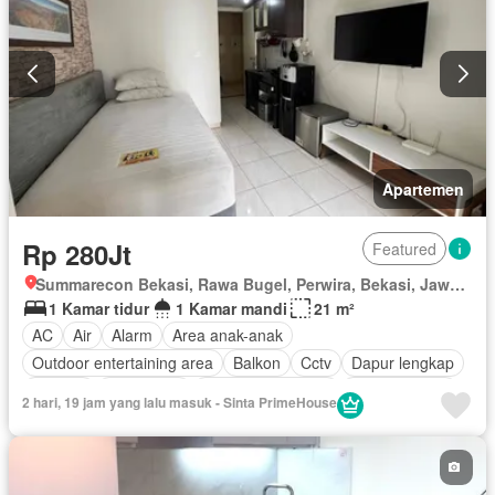
Apartemen
Rp 280Jt
Featured
Summarecon Bekasi, Rawa Bugel, Perwira, Bekasi, Jawa Barat
1 Kamar tidur
1 Kamar mandi
21 m²
AC
Air
Alarm
Area anak-anak
Outdoor entertaining area
Balkon
Cctv
Dapur lengkap
Internet
Keamanan
Keamanan 24 jam
Kolam renang
2 hari, 19 jam yang lalu masuk - Sinta PrimeHouse
Lemari pakaian bawaan
Angkat
Listrik
Secure parking
Ruang layanan
Teras
Wifi
Berperabot lengkap