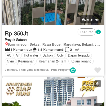
Apartemen
Rp 350Jt
Featured
Proyek Satuan
Summarecon Bekasi, Rawa Bugel, Margajaya, Bekasi, Jawa Barat
1 Kamar tidur
1,5 Kamar mandi
21 m²
AC
Air
Hot water
Balkon
Cctv
Dapur terpadu
Gym
Keamanan
Keamanan 24 jam
Kolam renang
Angkat
Listrik
Secure parking
Pemanasan
2 minggu, 1 hari yang lalu masuk - Prita Property
Pemandangan panorama
Taman
Televisi
Garasi
Panggang
Halaman
Berperabot lengkap