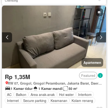
Chensing
Apartemen
Rp 1,35M
Featured
RW 07, Grogol, Grogol Petamburan, Jakarta Barat, Daerah Khusus Ibukota Jakarta
1 Kamar tidur
1 Kamar mandi
50 m²
AC
Balkon
Area anak-anak
Hot water
Interkom
Internet
Secure parking
Keamanan
Kolam renang
Lapangan tenis
Televisi
Berperabot lengkap