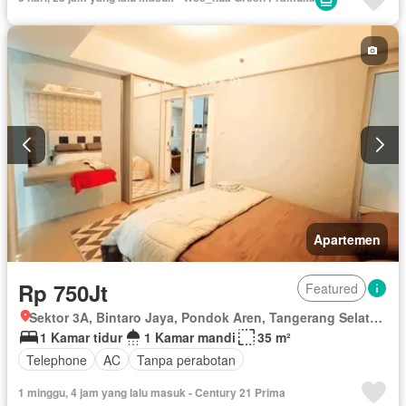
Secure parking
Keamanan
Ruang kantor
Taman
Akses bagi penyandang disabilitas
Kabel video
Berperabot lengkap
Apartemen
Rp 750Jt
Featured
Sektor 3A, Bintaro Jaya, Pondok Aren, Tangerang Selatan, Banten
1 Kamar tidur
1 Kamar mandi
35 m²
Telephone
AC
Tanpa perabotan
1 minggu, 4 jam yang lalu masuk - Century 21 Prima