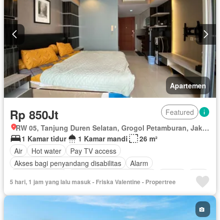
Apartemen
Rp 850Jt
Featured
RW 05, Tanjung Duren Selatan, Grogol Petamburan, Jakarta Barat, Daerah Khusus Ibukota Jakarta
1 Kamar tidur
1 Kamar mandi
26 m²
Air
Hot water
Pay TV access
Akses bagi penyandang disabilitas
Alarm
Area anak-anak
Outdoor entertaining area
Balkon
Cctv
5 hari, 1 jam yang lalu masuk - Friska Valentine - Propertree
Dapur lengkap
Dapur terpadu
Gym
Interkom
Internet
Ruang kantor
Keamanan
Keamanan 24 jam
Kolam renang
Lapangan tenis
Angkat
Listrik