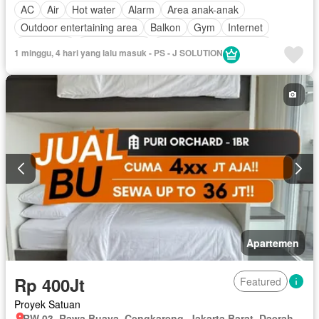
AC
Air
Hot water
Alarm
Area anak-anak
Outdoor entertaining area
Balkon
Gym
Internet
Keamanan
Kolam renang
Lemari pakaian bawaan
1 minggu, 4 hari yang lalu masuk - PS - J SOLUTION
Angkat
Secure parking
Sauna
Garasi
Panggang
Teras
Wifi
Dapur terpadu
Taman atap
Pemandangan panorama
Pay TV access
Pemanasan
Taman
Dapur lengkap
Akses bagi penyandang disabilitas
Listrik
Pramutamu
Spa
Ruang layanan
Lapangan tenis
Televisi
Keamanan 24 jam
Tangki air
Kabel video
Telephone
Ruang kantor
Rumah jaga
Fully fenced
Cctv
Rubanah
Deck
Perapian
Interkom
Jacuzzi
Gas alam
Pustaka
Halaman
Berperabot lengkap
Apartemen
Rp 400Jt
Featured
Proyek Satuan
RW 03, Rawa Buaya, Cengkareng, Jakarta Barat, Daerah Khusus Ibukota Jakarta