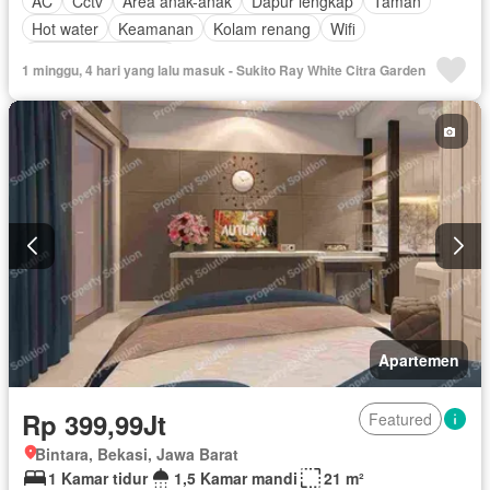
AC
Cctv
Area anak-anak
Dapur lengkap
Taman
Hot water
Keamanan
Kolam renang
Wifi
Berperabot lengkap
1 minggu, 4 hari yang lalu masuk - Sukito Ray White Citra Garden
Apartemen
Rp 399,99Jt
Featured
Bintara, Bekasi, Jawa Barat
1 Kamar tidur
1,5 Kamar mandi
21 m²