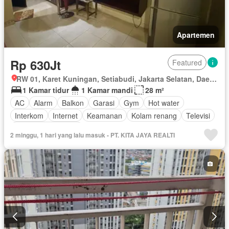
Apartemen
Rp 630Jt
Featured
RW 01, Karet Kuningan, Setiabudi, Jakarta Selatan, Daerah Khusus Ibukota Jakarta
1 Kamar tidur
1 Kamar mandi
28 m²
AC
Alarm
Balkon
Garasi
Gym
Hot water
Interkom
Internet
Keamanan
Kolam renang
Televisi
Berperabot lengkap
2 minggu, 1 hari yang lalu masuk - PT. KITA JAYA REALTI