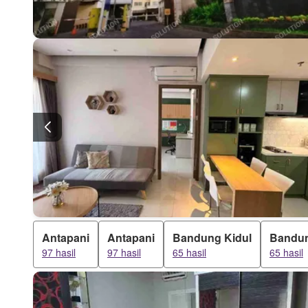
Antapani
Antapani
Bandung Kidul
Bandun
97 hasil
97 hasil
65 hasil
65 hasil