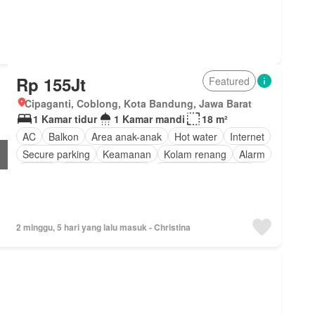
Rp 155Jt
Featured
Cipaganti, Coblong, Kota Bandung, Jawa Barat
1 Kamar tidur
1 Kamar mandi
18 m²
AC
Balkon
Area anak-anak
Hot water
Internet
Secure parking
Keamanan
Kolam renang
Alarm
Garasi
Keamanan 24 jam
Sebagian perabotan
2 minggu, 5 hari yang lalu masuk - Christina