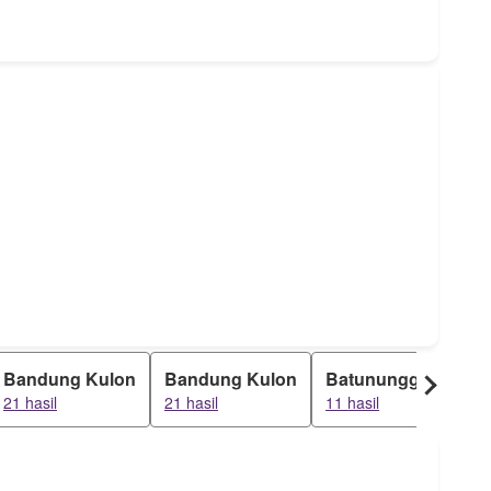
Bandung Kulon
Bandung Kulon
Batununggal
Ba
21 hasil
21 hasil
11 hasil
5 ha