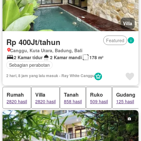
Villa
Rp 400Jt/tahun
Featured
Canggu, Kuta Utara, Badung, Bali
2 Kamar tidur
2 Kamar mandi
178 m²
Sebagian perabotan
2 hari, 8 jam yang lalu masuk - Ray White Canggu
Rumah
Villa
Tanah
Ruko
Gudang
2820 hasil
2820 hasil
858 hasil
509 hasil
125 hasil