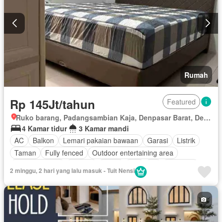
Rumah
Rp 145Jt/tahun
Featured
Ruko barang, Padangsambian Kaja, Denpasar Barat, Denpasar, Bali
4 Kamar tidur
3 Kamar mandi
AC
Balkon
Lemari pakaian bawaan
Garasi
Listrik
Taman
Fully fenced
Outdoor entertaining area
Pay TV access
Televisi
Teras
Wifi
Air
Halaman
2 minggu, 2 hari yang lalu masuk - Tuit Nensi
Berperabot lengkap