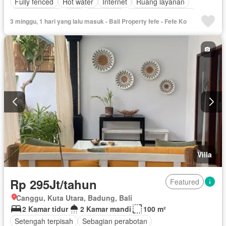
Fully fenced
Hot water
Internet
Ruang layanan
Kolam renang
Wifi
Tangki air
Berperabot lengkap
3 minggu, 1 hari yang lalu masuk - Bali Property fefe - Fefe Ko
Villa
Rp 295Jt/tahun
Featured
Canggu, Kuta Utara, Badung, Bali
2 Kamar tidur
2 Kamar mandi
100 m²
Setengah terpisah
Sebagian perabotan