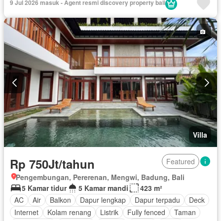
9 Jul 2026 masuk - Agent resmi discovery property bali
Villa
Rp 750Jt/tahun
Featured
Pengembungan, Pererenan, Mengwi, Badung, Bali
5 Kamar tidur
5 Kamar mandi
423 m²
AC
Air
Balkon
Dapur lengkap
Dapur terpadu
Deck
Internet
Kolam renang
Listrik
Fully fenced
Taman