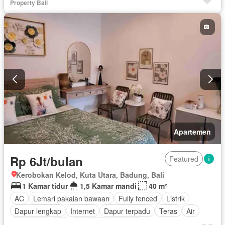
Property Bali
Apartemen
Rp 6Jt/bulan
Featured
Kerobokan Kelod, Kuta Utara, Badung, Bali
1 Kamar tidur
1,5 Kamar mandi
40 m²
AC
Lemari pakaian bawaan
Fully fenced
Listrik
Dapur lengkap
Internet
Dapur terpadu
Teras
Air
Tangki air
Wifi
Berperabot lengkap