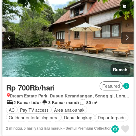
Tanpa perabotan
Rumah
Rp 700Rb/hari
Featured
Dream Estate Park, Dusun Kerandangan, Senggigi, Lombok Barat, Nusa Tenggara Barat
2 Kamar tidur
3 Kamar mandi
80 m²
AC
Pay TV access
Area anak-anak
Outdoor entertaining area
Dapur lengkap
Dapur terpadu
Internet
Keamanan
Keamanan 24 jam
Kolam renang
2 minggu, 5 hari yang lalu masuk - Sentul Premium Collection
Listrik
Secure parking
Pemandangan panorama