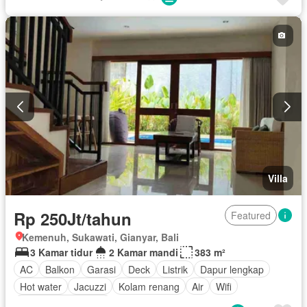
Villa
Rp 250Jt/tahun
Featured
Kemenuh, Sukawati, Gianyar, Bali
3 Kamar tidur
2 Kamar mandi
383 m²
AC
Balkon
Garasi
Deck
Listrik
Dapur lengkap
Hot water
Jacuzzi
Kolam renang
Air
Wifi
Berperabot lengkap