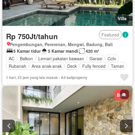
Villa
Rp 750Jt/tahun
Featured
Pengembungan, Pererenan, Mengwi, Badung, Bali
5 Kamar tidur
5 Kamar mandi
420 m²
AC
Balkon
Lemari pakaian bawaan
Garasi
Cctv
Rubanah
Area anak-anak
Deck
Fully fenced
Taman
Dapur lengkap
Listrik
Panggang
Gym
Hot water
1 hari, 22 jam yang lalu masuk - A4 baliproperty
Dapur terpadu
Internet
Jacuzzi
Outdoor entertaining area
Pay TV access
Taman atap
Baru
Kolam renang
Teras
Televisi
Kabel video
Air
Tangki air
Wifi
Halaman
Berperabot lengkap