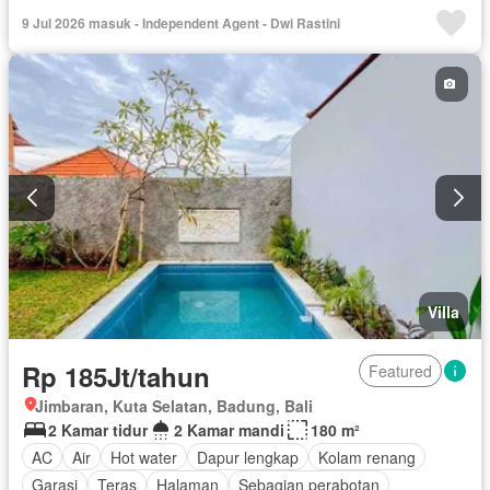
Taman atap
Tangki air
Televisi
Garasi
Teras
9 Jul 2026 masuk - Independent Agent - Dwi Rastini
Halaman
Wifi
Berperabot lengkap
Villa
Rp 185Jt/tahun
Featured
Jimbaran, Kuta Selatan, Badung, Bali
2 Kamar tidur
2 Kamar mandi
180 m²
AC
Air
Hot water
Dapur lengkap
Kolam renang
Garasi
Teras
Halaman
Sebagian perabotan