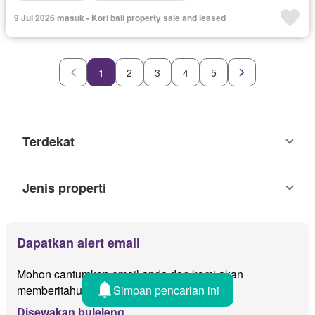
9 Jul 2026 masuk - Kori bali property sale and leased
1
2
3
4
5
Terdekat
Jenis properti
Dapatkan alert email
Mohon cantumkan email anda dan kami akan
Simpan pencarian ini
memberitahu jika ada iklan baru untuk
Disewakan buleleng