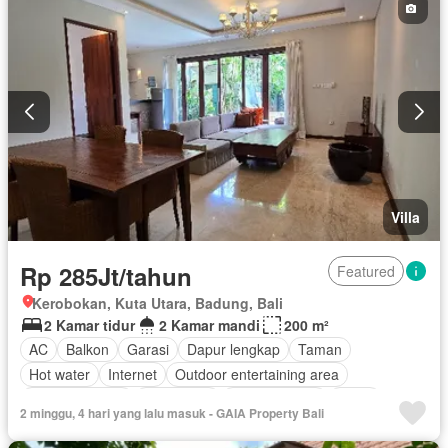
Villa
Rp 285Jt/tahun
Featured
Kerobokan, Kuta Utara, Badung, Bali
2 Kamar tidur
2 Kamar mandi
200 m²
AC
Balkon
Garasi
Dapur lengkap
Taman
Hot water
Internet
Outdoor entertaining area
Secure parking
Keamanan
Kolam renang
Teras
2 minggu, 4 hari yang lalu masuk - GAIA Property Bali
Televisi
Halaman
Jacuzzi
Wifi
Kabel video