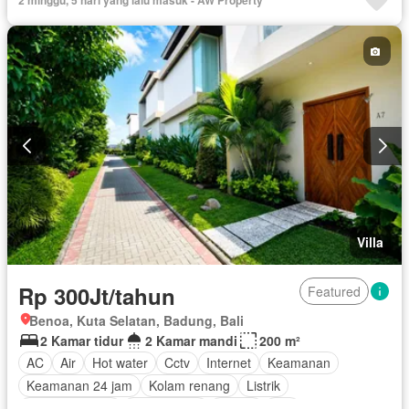
2 minggu, 5 hari yang lalu masuk - AW Property
Villa
Rp 300Jt/tahun
Featured
Benoa, Kuta Selatan, Badung, Bali
2 Kamar tidur
2 Kamar mandi
200 m²
AC
Air
Hot water
Cctv
Internet
Keamanan
Keamanan 24 jam
Kolam renang
Listrik
Secure parking
Rumah jaga
Garasi
Wifi