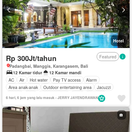
Hotel
Rp 300Jt/tahun
Featured
Padangbai, Manggis, Karangasem, Bali
12 Kamar tidur
12 Kamar mandi
AC
Air
Hot water
Pay TV access
Alarm
Area anak-anak
Outdoor entertaining area
Jacuzzi
Balkon
Cctv
Dapur lengkap
Deck
Interkom
6 hari, 6 jam yang lalu masuk - JERRY JAYENDRAWAN
Internet
Ruang kantor
Keamanan
Keamanan 24 jam
Kolam renang
Pramutamu
Listrik
Fully fenced
Secure parking
Pemanasan
Pemandangan panorama
Taman
Taman atap
Tangki air
Telephone
Televisi
Garasi
Teras
Halaman
Wifi
Berperabot lengkap