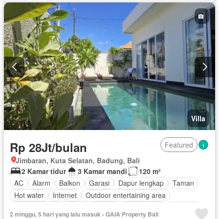
Taman
Tangki air
Televisi
Garasi
Teras
Halaman
Wifi
Berperabot lengkap
Villa
Rp 28Jt/bulan
Featured
Jimbaran, Kuta Selatan, Badung, Bali
2 Kamar tidur
3 Kamar mandi
120 m²
AC
Alarm
Balkon
Garasi
Dapur lengkap
Taman
Hot water
Internet
Outdoor entertaining area
Kolam renang
Teras
Televisi
Kabel video
Halaman
2 minggu, 5 hari yang lalu masuk - GAIA Property Bali