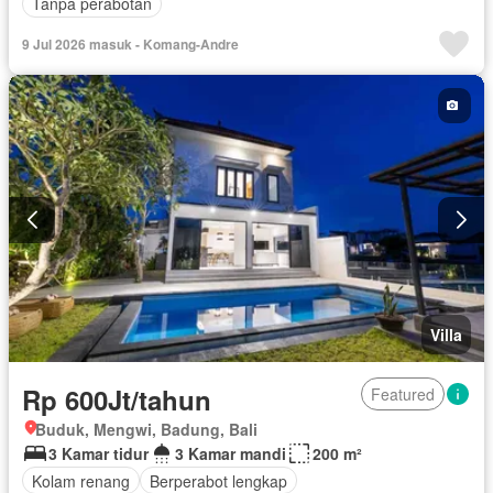
Tanpa perabotan
9 Jul 2026 masuk - Komang-Andre
Villa
Rp 600Jt/tahun
Featured
Buduk, Mengwi, Badung, Bali
3 Kamar tidur
3 Kamar mandi
200 m²
Kolam renang
Berperabot lengkap