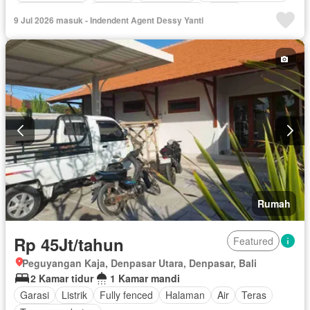
Kolam renang
Lemari pakaian bawaan
Listrik
9 Jul 2026 masuk - Indendent Agent Dessy Yanti
Fully fenced
Secure parking
Taman
Tangki air
Garasi
Halaman
Wifi
Sebagian perabotan
Rumah
Rp 45Jt/tahun
Featured
Peguyangan Kaja, Denpasar Utara, Denpasar, Bali
2 Kamar tidur
1 Kamar mandi
Garasi
Listrik
Fully fenced
Halaman
Air
Teras