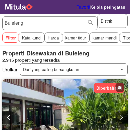
Favorit
Kelola peringatan
Distrik
Filter
Kata kunci
Harga
kamar tidur
kamar mandi
Tip
Properti Disewakan di Buleleng
2.945 properti yang tersedia
Urutkan:
Dari yang paling bersangkutan
Diperbaharui