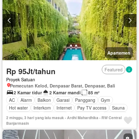
Apartemen
Rp 95Jt/tahun
Featured
Proyek Satuan
Pemecutan Kelod, Denpasar Barat, Denpasar, Bali
2 Kamar tidur
2 Kamar mandi
85 m²
AC
Alarm
Balkon
Garasi
Panggang
Gym
Hot water
Interkom
Internet
Pay TV access
Sauna
Secure parking
Keamanan
Kolam renang
Telephone
2 minggu, 3 hari yang lalu masuk - Ardhi Mahardhika - RW Central
Televisi
Berperabot lengkap
Banjarmasin