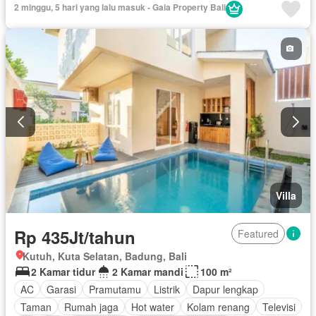
2 minggu, 5 hari yang lalu masuk - Gaia Property Bali
Berperabot lengkap
Villa
Rp 435Jt/tahun
Featured
Kutuh, Kuta Selatan, Badung, Bali
2 Kamar tidur
2 Kamar mandi
100 m²
AC
Garasi
Pramutamu
Listrik
Dapur lengkap
Taman
Rumah jaga
Hot water
Kolam renang
Televisi