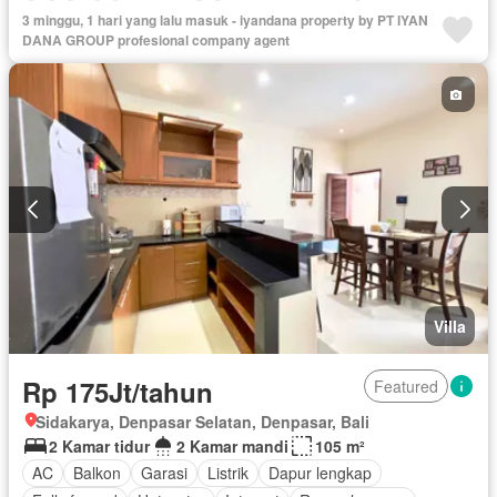
Air
Wifi
Kabel video
Berperabot lengkap
3 minggu, 1 hari yang lalu masuk - iyandana property by PT IYAN
DANA GROUP profesional company agent
Villa
Rp 175Jt/tahun
Featured
Sidakarya, Denpasar Selatan, Denpasar, Bali
2 Kamar tidur
2 Kamar mandi
105 m²
AC
Balkon
Garasi
Listrik
Dapur lengkap