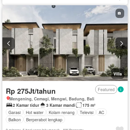
Cctv
Deck
Panggang
Dapur terpadu
Jacuzzi
Ruang layanan
Tangki air
Wifi
Berperabot lengkap
Villa
Rp 275Jt/tahun
Featured
Mengening, Cemagi, Mengwi, Badung, Bali
2 Kamar tidur
3 Kamar mandi
175 m²
Garasi
Hot water
Kolam renang
Televisi
AC
Balkon
Berperabot lengkap