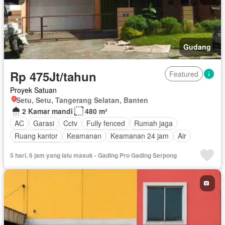
Gudang
Rp 475Jt/tahun
Featured
Proyek Satuan
Setu, Setu, Tangerang Selatan, Banten
2 Kamar mandi
480 m²
AC
Garasi
Cctv
Fully fenced
Rumah jaga
Ruang kantor
Keamanan
Keamanan 24 jam
Air
Tanpa perabotan
5 hari, 6 jam yang lalu masuk - Gading Pro Gading Serpong