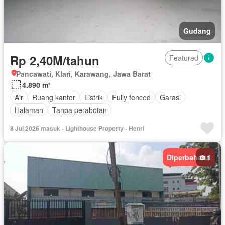
Gudang
Rp 2,40M/tahun
Featured
Pancawati, Klari, Karawang, Jawa Barat
4.890 m²
Air
Ruang kantor
Listrik
Fully fenced
Garasi
Halaman
Tanpa perabotan
8 Jul 2026 masuk - Lighthouse Property - Henri
Diperbaharui
1