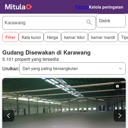
Favorit
Kelola peringatan
Distrik
Filter
Kata kunci
Harga
kamar tidur
kamar mandi
Tip
Gudang Disewakan di Karawang
5.101 properti yang tersedia
Urutkan:
Dari yang paling bersangkutan