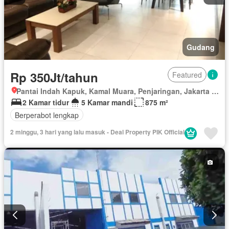
Gudang
Rp 350Jt/tahun
Featured
Pantai Indah Kapuk, Kamal Muara, Penjaringan, Jakarta Utara, Daerah Khusus Ibukota Jakarta
2 Kamar tidur
5 Kamar mandi
875 m²
Berperabot lengkap
2 minggu, 3 hari yang lalu masuk - Deal Property PIK Official