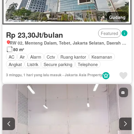
Gudang
Rp 23,30Jt/bulan
Featured
RW 02, Menteng Dalam, Tebet, Jakarta Selatan, Daerah Khusus Ibukota Jakarta
80 m²
AC
Air
Alarm
Cctv
Ruang kantor
Keamanan
Angkat
Listrik
Secure parking
Telephone
Berperabot lengkap
3 minggu, 1 hari yang lalu masuk - Jakarta Asia Property