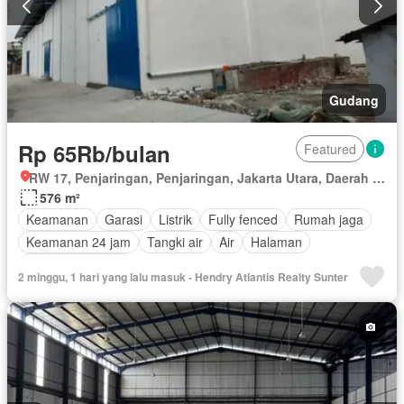
Gudang
Rp 65Rb/bulan
Featured
RW 17, Penjaringan, Penjaringan, Jakarta Utara, Daerah Khusus Ibukota Jakarta
576 m²
Keamanan
Garasi
Listrik
Fully fenced
Rumah jaga
Keamanan 24 jam
Tangki air
Air
Halaman
Tanpa perabotan
2 minggu, 1 hari yang lalu masuk - Hendry Atlantis Realty Sunter