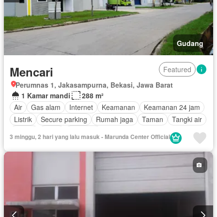
Gudang
Mencari
Featured
Perumnas 1, Jakasampurna, Bekasi, Jawa Barat
1 Kamar mandi
288 m²
Air
Gas alam
Internet
Keamanan
Keamanan 24 jam
Listrik
Secure parking
Rumah jaga
Taman
Tangki air
Garasi
Teras
Halaman
3 minggu, 2 hari yang lalu masuk - Marunda Center Official