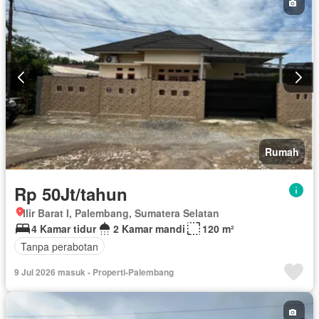
Televisi
Teras
Keamanan 24 jam
Kabel video
Air
Wifi
Tangki air
Dapur lengkap
Rumah
Rp 50Jt/tahun
Ilir Barat I, Palembang, Sumatera Selatan
4 Kamar tidur
2 Kamar mandi
120 m²
Tanpa perabotan
9 Jul 2026 masuk - Properti-Palembang