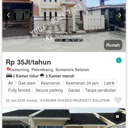
Rumah
Rp 35Jt/tahun
Kemuning, Palembang, Sumatera Selatan
3 Kamar tidur
3 Kamar mandi
Air
Gas alam
Keamanan
Keamanan 24 jam
Listrik
Fully fenced
Secure parking
Garasi
Tanpa perabotan
25 Jun 2026 masuk - KARUNIA SUKSES PROPERTY SOLUTION