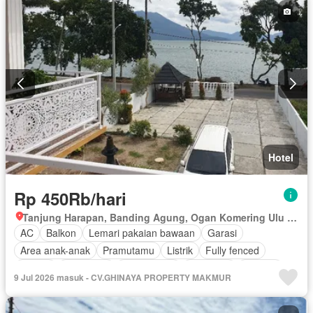
Hotel
Rp 450Rb/hari
Tanjung Harapan, Banding Agung, Ogan Komering Ulu Selatan, Sumatera Selatan
AC
Balkon
Lemari pakaian bawaan
Garasi
Area anak-anak
Pramutamu
Listrik
Fully fenced
Taman
Panggang
Rumah jaga
Hot water
Internet
9 Jul 2026 masuk - CV.GHINAYA PROPERTY MAKMUR
Outdoor entertaining area
Pemandangan panorama
Taman atap
Keamanan
Secure parking
Telephone