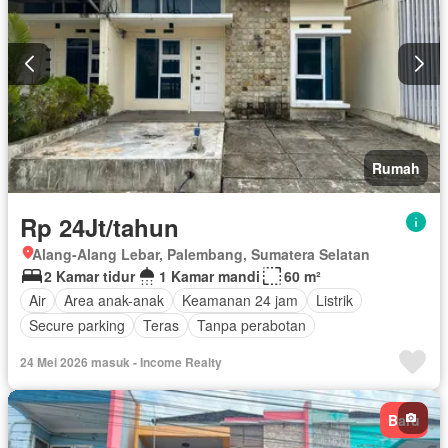
Rumah
Rp 24Jt/tahun
Alang-Alang Lebar, Palembang, Sumatera Selatan
2 Kamar tidur
1 Kamar mandi
60 m²
Air
Area anak-anak
Keamanan 24 jam
Listrik
Secure parking
Teras
Tanpa perabotan
24 Mei 2026 masuk - Income Realty
Baru