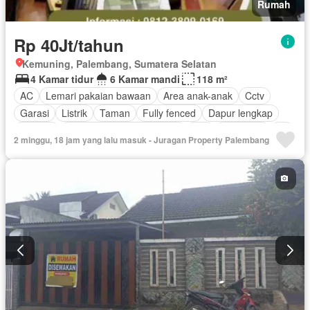
Rumah
Rp 40Jt/tahun
Kemuning, Palembang, Sumatera Selatan
4 Kamar tidur
6 Kamar mandi
118 m²
AC
Lemari pakaian bawaan
Area anak-anak
Cctv
Garasi
Listrik
Taman
Fully fenced
Dapur lengkap
Internet
Outdoor entertaining area
Wifi
Tangki air
Air
2 minggu, 18 jam yang lalu masuk - Juragan Property Palembang
Halaman
Teras
Berperabot lengkap