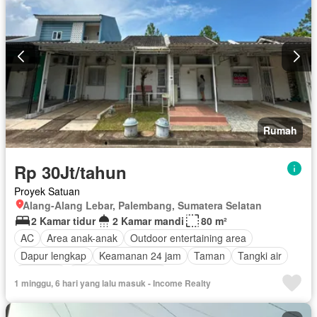
Rumah
Rp 30Jt/tahun
Proyek Satuan
Alang-Alang Lebar, Palembang, Sumatera Selatan
2 Kamar tidur
2 Kamar mandi
80 m²
AC
Area anak-anak
Outdoor entertaining area
Dapur lengkap
Keamanan 24 jam
Taman
Tangki air
Halaman
Berperabot lengkap
1 minggu, 6 hari yang lalu masuk - Income Realty