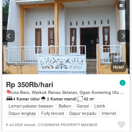
Hotel
Rp 350Rb/hari
Kota Batu, Warkuk Ranau Selatan, Ogan Komering Ulu Selatan, Sumatera Selatan
4 Kamar tidur
2 Kamar mandi
42 m²
Lemari pakaian bawaan
Balkon
Garasi
Listrik
Dapur lengkap
Fully fenced
Dapur terpadu
Internet
Outdoor entertaining area
Pemandangan panorama
9 Jul 2026 masuk - CV.GHINAYA PROPERTY MAKMUR
Keamanan
Telephone
Teras
Televisi