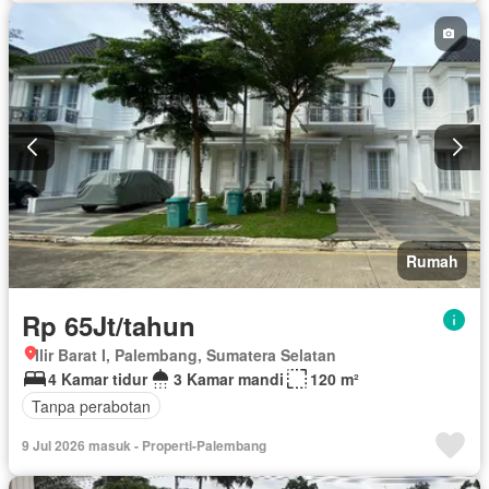
Keamanan 24 jam
Kabel video
Air
Tangki air
Wifi
Berperabot lengkap
Rumah
Rp 65Jt/tahun
Ilir Barat I, Palembang, Sumatera Selatan
4 Kamar tidur
3 Kamar mandi
120 m²
Tanpa perabotan
9 Jul 2026 masuk - Properti-Palembang