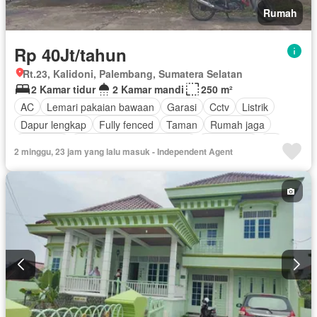
Rumah
Rp 40Jt/tahun
Rt.23, Kalidoni, Palembang, Sumatera Selatan
2 Kamar tidur
2 Kamar mandi
250 m²
AC
Lemari pakaian bawaan
Garasi
Cctv
Listrik
Dapur lengkap
Fully fenced
Taman
Rumah jaga
Hot water
Pemandangan panorama
Keamanan
Air
2 minggu, 23 jam yang lalu masuk - Independent Agent
Halaman
Sebagian perabotan