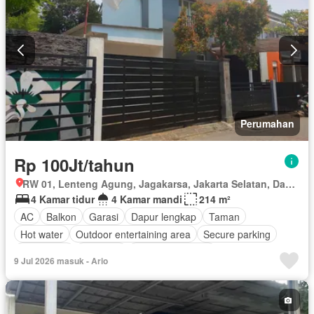
Perumahan
Rp 100Jt/tahun
RW 01, Lenteng Agung, Jagakarsa, Jakarta Selatan, Daerah Khusus Ibukota Jakarta
4 Kamar tidur
4 Kamar mandi
214 m²
AC
Balkon
Garasi
Dapur lengkap
Taman
Hot water
Outdoor entertaining area
Secure parking
Keamanan
Halaman
Tanpa perabotan
9 Jul 2026 masuk - Ario