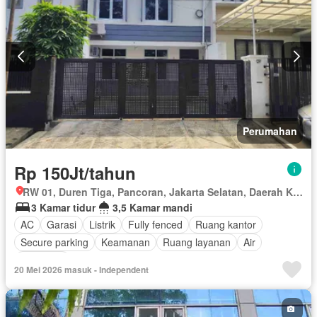
Perumahan
Rp 150Jt/tahun
RW 01, Duren Tiga, Pancoran, Jakarta Selatan, Daerah Khusus Ibukota Jakarta
3 Kamar tidur
3,5 Kamar mandi
AC
Garasi
Listrik
Fully fenced
Ruang kantor
Secure parking
Keamanan
Ruang layanan
Air
Tangki air
20 Mei 2026 masuk - Independent