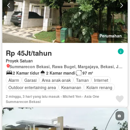
Perumahan
Rp 45Jt/tahun
Proyek Satuan
Summarecon Bekasi, Rawa Bugel, Margajaya, Bekasi, Jawa Barat
2 Kamar tidur
2 Kamar mandi
97 m²
Alarm
Garasi
Area anak-anak
Taman
Internet
Outdoor entertaining area
Keamanan
Kolam renang
Lapangan tenis
Halaman
Tanpa perabotan
2 minggu, 3 hari yang lalu masuk - Michell Yen - Asia One
Summarecon Bekasi