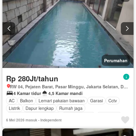
Perumahan
Rp 280Jt/tahun
RW 04, Pejaten Barat, Pasar Minggu, Jakarta Selatan, Daerah Khusus Ibukota Jakarta
4 Kamar tidur
4,5 Kamar mandi
AC
Balkon
Lemari pakaian bawaan
Garasi
Cctv
Listrik
Dapur lengkap
Rumah jaga
Outdoor entertaining area
Secure parking
Keamanan
6 Mei 2026 masuk - Independent
Ruang layanan
Kolam renang
Keamanan 24 jam
Air
Tangki air
Halaman