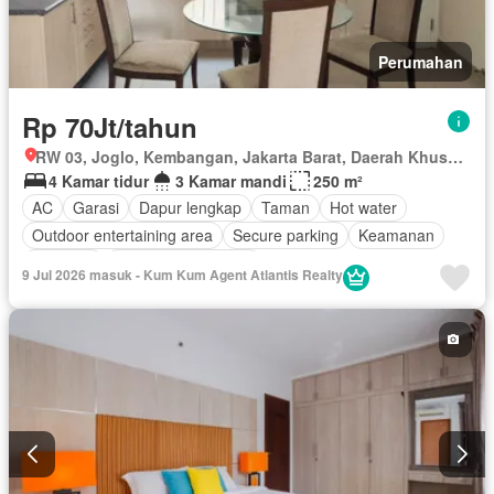
Perumahan
Rp 70Jt/tahun
RW 03, Joglo, Kembangan, Jakarta Barat, Daerah Khusus Ibukota Jakarta
4 Kamar tidur
3 Kamar mandi
250 m²
AC
Garasi
Dapur lengkap
Taman
Hot water
Outdoor entertaining area
Secure parking
Keamanan
Halaman
Berperabot lengkap
9 Jul 2026 masuk - Kum Kum Agent Atlantis Realty