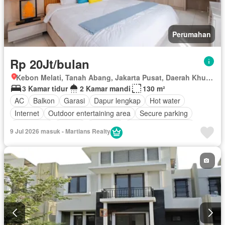
Perumahan
Rp 20Jt/bulan
Kebon Melati, Tanah Abang, Jakarta Pusat, Daerah Khusus Ibukota Jakarta
3 Kamar tidur
2 Kamar mandi
130 m²
AC
Balkon
Garasi
Dapur lengkap
Hot water
Internet
Outdoor entertaining area
Secure parking
Keamanan
Televisi
Halaman
Berperabot lengkap
9 Jul 2026 masuk - Martians Realty