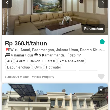
Perumahan
Rp 360Jt/tahun
RW 10, Ancol, Pademangan, Jakarta Utara, Daerah Khusus Ibukota Jakarta
4 Kamar tidur
5 Kamar mandi
326 m²
AC
Alarm
Balkon
Garasi
Area anak-anak
Dapur lengkap
Gym
Hot water
Outdoor entertaining area
Secure parking
Keamanan
8 Jul 2026 masuk - Viniela Property
Kolam renang
Telephone
Televisi
Halaman
Berperabot lengkap