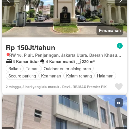
Perumahan
Rp 150Jt/tahun
RW 16, Pluit, Penjaringan, Jakarta Utara, Daerah Khusus Ibukota Jakarta
4 Kamar tidur
4 Kamar mandi
220 m²
Balkon
Taman
Outdoor entertaining area
Secure parking
Keamanan
Kolam renang
Halaman
Tanpa perabotan
2 minggu, 3 hari yang lalu masuk - Devi - RE/MAX Premier PIK