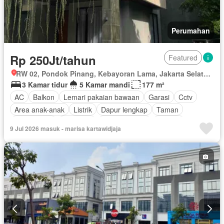
Perumahan
Rp 250Jt/tahun
Featured
RW 02, Pondok Pinang, Kebayoran Lama, Jakarta Selatan, Daerah Khusus Ibukota Jakarta
3 Kamar tidur
5 Kamar mandi
177 m²
AC
Balkon
Lemari pakaian bawaan
Garasi
Cctv
Area anak-anak
Listrik
Dapur lengkap
Taman
Rumah jaga
Hot water
Dapur terpadu
Internet
9 Jul 2026 masuk - marisa kartawidjaja
Keamanan
Secure parking
Teras
Keamanan 24 jam
Wifi
Halaman
Air
Kabel video
Berperabot lengkap