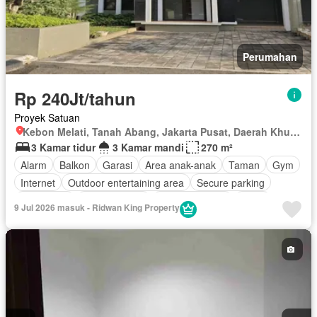
Perumahan
Rp 240Jt/tahun
Proyek Satuan
Kebon Melati, Tanah Abang, Jakarta Pusat, Daerah Khusus Ibukota Jakarta
3 Kamar tidur
3 Kamar mandi
270 m²
Alarm
Balkon
Garasi
Area anak-anak
Taman
Gym
Internet
Outdoor entertaining area
Secure parking
Keamanan
Kolam renang
Lapangan tenis
Teras
9 Jul 2026 masuk - Ridwan King Property
Halaman
Tanpa perabotan