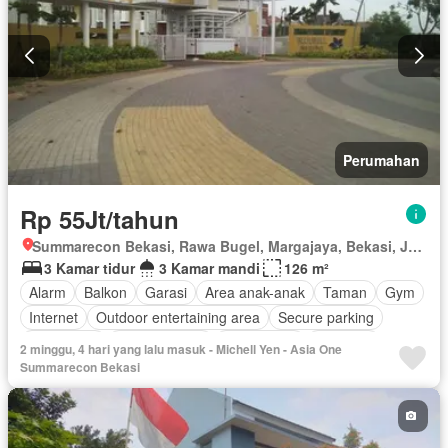
Perumahan
Rp 55Jt/tahun
Summarecon Bekasi, Rawa Bugel, Margajaya, Bekasi, Jawa Barat
3 Kamar tidur
3 Kamar mandi
126 m²
Alarm
Balkon
Garasi
Area anak-anak
Taman
Gym
Internet
Outdoor entertaining area
Secure parking
Keamanan
Kolam renang
Kabel video
Halaman
2 minggu, 4 hari yang lalu masuk - Michell Yen - Asia One
Tanpa perabotan
Summarecon Bekasi