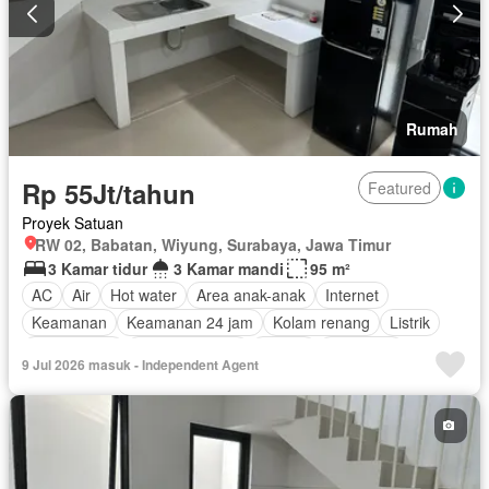
Rumah
Rp 55Jt/tahun
Featured
Proyek Satuan
RW 02, Babatan, Wiyung, Surabaya, Jawa Timur
3 Kamar tidur
3 Kamar mandi
95 m²
AC
Air
Hot water
Area anak-anak
Internet
Keamanan
Keamanan 24 jam
Kolam renang
Listrik
Rumah jaga
Ruang layanan
Taman
Tangki air
9 Jul 2026 masuk - Independent Agent
Garasi
Berperabot lengkap