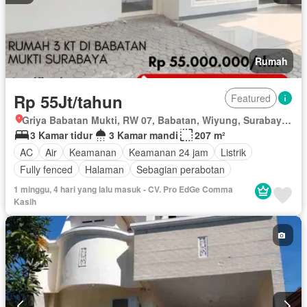
Rumah
Rp 55Jt/tahun
Featured
Griya Babatan Mukti, RW 07, Babatan, Wiyung, Surabaya, Jawa Timur
3 Kamar tidur
3 Kamar mandi
207 m²
AC
Air
Keamanan
Keamanan 24 jam
Listrik
Fully fenced
Halaman
Sebagian perabotan
1 minggu, 4 hari yang lalu masuk - CV. Pro EdGe Comma
Kasih