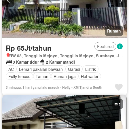
Rumah
Rp 65Jt/tahun
Featured
RW 03, Tenggilis Mejoyo, Tenggilis Mejoyo, Surabaya, Jawa Timur
3 Kamar tidur
2 Kamar mandi
AC
Lemari pakaian bawaan
Garasi
Listrik
Fully fenced
Taman
Rumah jaga
Hot water
Dapur terpadu
Teras
Televisi
Tangki air
Air
3 minggu, 1 hari yang lalu masuk - Nelly - XM Tjandra South
Halaman
Keamanan 24 jam
Outdoor entertaining area
Ruang layanan
Berperabot lengkap
1