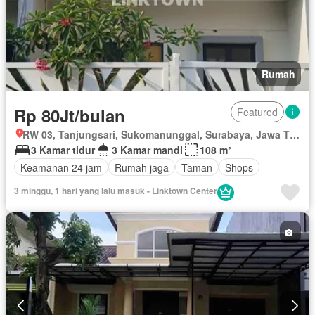
Rumah
Rp 80Jt/bulan
Featured
RW 03, Tanjungsari, Sukomanunggal, Surabaya, Jawa Timur
3 Kamar tidur
3 Kamar mandi
108 m²
Keamanan 24 jam
Rumah jaga
Taman
Shops
3 minggu, 1 hari yang lalu masuk - Linktown Center