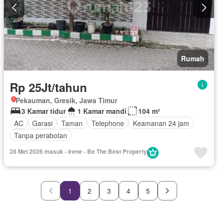
Rumah
Rp 25Jt/tahun
Pekauman, Gresik, Jawa Timur
3 Kamar tidur
1 Kamar mandi
104 m²
AC
Garasi
Taman
Telephone
Keamanan 24 jam
Tanpa perabotan
28 Mei 2026 masuk - Irene - Be The Best Property
1
2
3
4
5