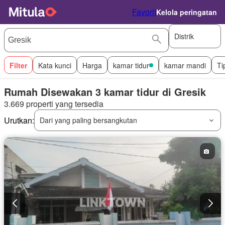
Favorit
Kelola peringatan
Distrik
Filter
Kata kunci
Harga
kamar tidur
kamar mandi
Ti
Rumah Disewakan 3 kamar tidur di Gresik
3.669 properti yang tersedia
Urutkan:
Dari yang paling bersangkutan