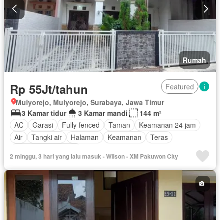
Rumah
Rp 55Jt/tahun
Featured
Mulyorejo, Mulyorejo, Surabaya, Jawa Timur
3 Kamar tidur
3 Kamar mandi
144 m²
AC
Garasi
Fully fenced
Taman
Keamanan 24 jam
Air
Tangki air
Halaman
Keamanan
Teras
Sebagian perabotan
2 minggu, 3 hari yang lalu masuk - Wilson - XM Pakuwon City