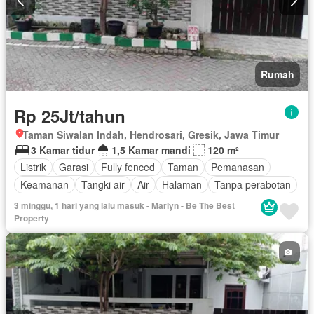
Rumah
Rp 25Jt/tahun
Taman Siwalan Indah, Hendrosari, Gresik, Jawa Timur
3 Kamar tidur
1,5 Kamar mandi
120 m²
Listrik
Garasi
Fully fenced
Taman
Pemanasan
Keamanan
Tangki air
Air
Halaman
Tanpa perabotan
3 minggu, 1 hari yang lalu masuk - Marlyn - Be The Best
Property