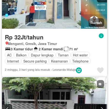
Rumah
Rp 32Jt/tahun
Menganti, Gresik, Jawa Timur
3 Kamar tidur
2 Kamar mandi
71 m²
AC
Balkon
Dapur lengkap
Taman
Hot water
Internet
Secure parking
Keamanan
Telephone
Kabel video
Halaman
Tanpa perabotan
2 minggu, 3 hari yang lalu masuk - Leonardo-Walujo