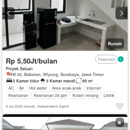
Rumah
Rp 5,50Jt/bulan
Featured
Proyek Satuan
RW 02, Babatan, Wiyung, Surabaya, Jawa Timur
3 Kamar tidur
3 Kamar mandi
95 m²
AC
Air
Hot water
Area anak-anak
Internet
Keamanan
Keamanan 24 jam
Kolam renang
Listrik
Pemandangan panorama
Rumah jaga
Taman
9 Jul 2026 masuk - Independent Agent
Tangki air
Berperabot lengkap