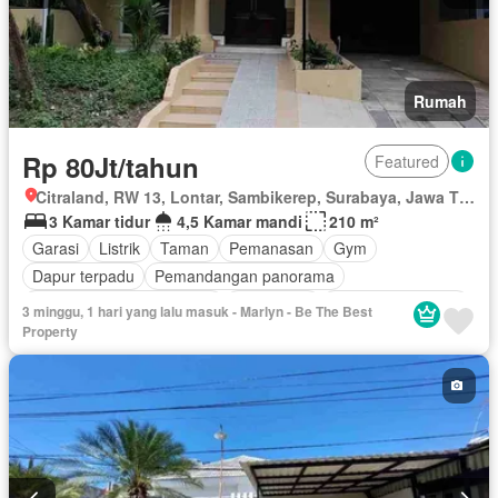
Rumah
Rp 80Jt/tahun
Featured
Citraland, RW 13, Lontar, Sambikerep, Surabaya, Jawa Timur
3 Kamar tidur
4,5 Kamar mandi
210 m²
Garasi
Listrik
Taman
Pemanasan
Gym
Dapur terpadu
Pemandangan panorama
Outdoor entertaining area
Keamanan
Keamanan 24 jam
3 minggu, 1 hari yang lalu masuk - Marlyn - Be The Best
Air
Tangki air
Halaman
Tanpa perabotan
Property