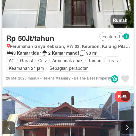
Rumah
Rp 50Jt/tahun
Featured
Perumahan Griya Kebraon, RW 02, Kebraon, Karang Pilang, Surabaya, Jawa Timur
3 Kamar tidur
2 Kamar mandi
93 m²
AC
Garasi
Cctv
Area anak-anak
Taman
Teras
Keamanan 24 jam
Sebagian perabotan
28 Mei 2026 masuk - Helena Maanary - Be The Best Property
Baru