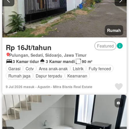
Rumah
Rp 16Jt/tahun
Featured
Pulungan, Sedati, Sidoarjo, Jawa Timur
3 Kamar tidur
3 Kamar mandi
90 m²
Garasi
Cctv
Area anak-anak
Listrik
Fully fenced
Rumah jaga
Dapur terpadu
Keamanan
Keamanan 24 jam
Air
Halaman
9 Jul 2026 masuk - Agustin - Mitra Bisnis Real Estate