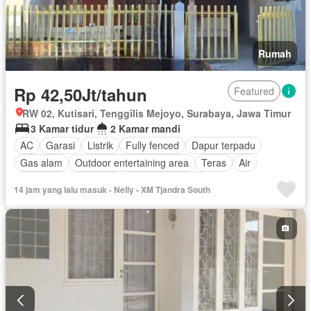
Rumah
Rp 42,50Jt/tahun
Featured
RW 02, Kutisari, Tenggilis Mejoyo, Surabaya, Jawa Timur
3 Kamar tidur
2 Kamar mandi
AC
Garasi
Listrik
Fully fenced
Dapur terpadu
Gas alam
Outdoor entertaining area
Teras
Air
Tangki air
Halaman
Tanpa perabotan
14 jam yang lalu masuk - Nelly - XM Tjandra South