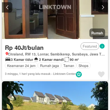
Rumah
Rp 40Jt/bulan
Featured
Citraland, RW 13, Lontar, Sambikerep, Surabaya, Jawa Timur
3 Kamar tidur
2 Kamar mandi
90 m²
Keamanan 24 jam
Rumah jaga
Taman
Shops
3 minggu, 1 hari yang lalu masuk - Linktown Center