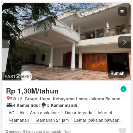
Rumah
Rp 1,30M/tahun
RW 12, Grogol Utara, Kebayoran Lama, Jakarta Selatan, Daerah Khusus Ibukota Jakarta
4 Kamar tidur
5 Kamar mandi
AC
Air
Area anak-anak
Dapur terpadu
Internet
Keamanan
Keamanan 24 jam
Lemari pakaian bawaan
Listrik
Secure parking
Rumah jaga
Taman
Garasi
2 minggu, 6 hari yang lalu masuk - Yuni