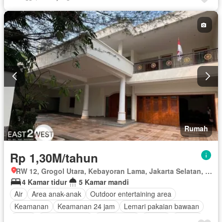
Teras
Halaman
Rumah
Rp 1,30M/tahun
RW 12, Grogol Utara, Kebayoran Lama, Jakarta Selatan, Daerah Khusus Ibukota Jakarta
4 Kamar tidur
5 Kamar mandi
Air
Area anak-anak
Outdoor entertaining area
Keamanan
Keamanan 24 jam
Lemari pakaian bawaan
Listrik
Secure parking
Rumah jaga
Taman
Televisi