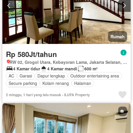
Rumah
Rp 580Jt/tahun
RW 02, Grogol Utara, Kebayoran Lama, Jakarta Selatan, Daerah Khusus Ibukota Jakarta
4 Kamar tidur
4 Kamar mandi
600 m²
AC
Garasi
Dapur lengkap
Outdoor entertaining area
Secure parking
Kolam renang
Halaman
Tanpa perabotan
2 minggu, 1 hari yang lalu masuk - ILUFA Property