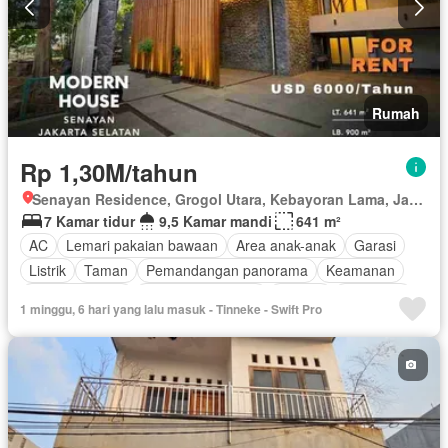
Rumah
Rp 1,30M/tahun
Senayan Residence, Grogol Utara, Kebayoran Lama, Jakarta Selatan, Daerah Khusus Ibukota Jakarta
7 Kamar tidur
9,5 Kamar mandi
641 m²
AC
Lemari pakaian bawaan
Area anak-anak
Garasi
Listrik
Taman
Pemandangan panorama
Keamanan
Secure parking
Keamanan 24 jam
Televisi
Tangki air
1 minggu, 6 hari yang lalu masuk - Tinneke - Swift Pro
Air
Halaman