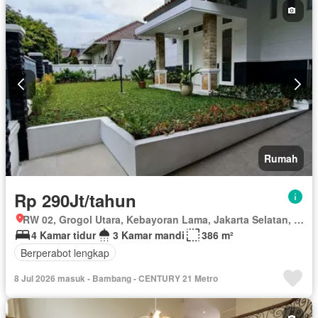
Listrik
Fully fenced
Cctv
Rumah jaga
Dapur terpadu
Pemandangan panorama
Pay TV access
Ruang layanan
Keamanan 24 jam
Air
Tangki air
Wifi
Sebagian perabotan
Rumah
Rp 290Jt/tahun
RW 02, Grogol Utara, Kebayoran Lama, Jakarta Selatan, Daerah Khusus Ibukota Jakarta
4 Kamar tidur
3 Kamar mandi
386 m²
Berperabot lengkap
8 Jul 2026 masuk - Bambang - CENTURY 21 Metro