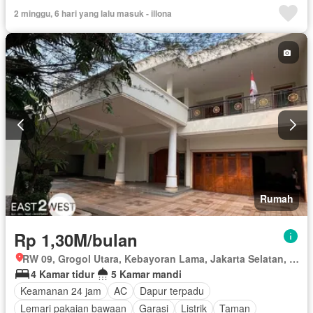
Dapur lengkap
Dapur terpadu
Internet
Keamanan
2 minggu, 6 hari yang lalu masuk - illona
Keamanan 24 jam
Lemari pakaian bawaan
Listrik
Secure parking
Rumah jaga
Taman
Tangki air
Garasi
Teras
Halaman
Sebagian perabotan
Rumah
Rp 1,30M/bulan
RW 09, Grogol Utara, Kebayoran Lama, Jakarta Selatan, Daerah Khusus Ibukota Jakarta
4 Kamar tidur
5 Kamar mandi
Keamanan 24 jam
AC
Dapur terpadu
Lemari pakaian bawaan
Garasi
Listrik
Taman