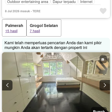
Outdoor entertaining area
Dapur terpadu
Internet
Keamanan
Keamanan 24 jam
Listrik
Secure parking
8 Jul 2026 masuk - TERE
Rumah jaga
Taman
Garasi
Halaman
Palmerah
Grogol Selatan
15 hasil
7 hasil
Kami telah memperluas pencarian Anda dan kami pikir
mungkin Anda akan tertarik dengan properti ini
Rumah