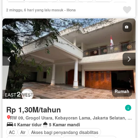
Internet
Halaman
Secure parking
Keamanan
Teras
2 minggu, 6 hari yang lalu masuk - illona
Air
Rumah
Rp 1,30M/tahun
RW 09, Grogol Utara, Kebayoran Lama, Jakarta Selatan, Daerah Khusus Ibukota Jakarta
4 Kamar tidur
5 Kamar mandi
AC
Air
Akses bagi penyandang disabilitas