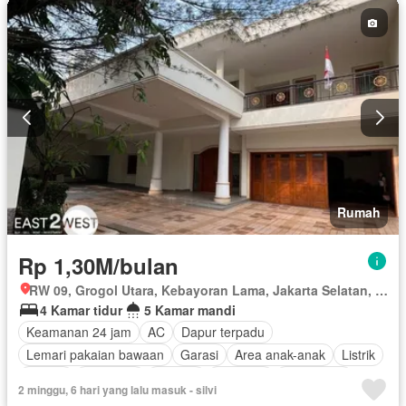
Rumah
Rp 1,30M/bulan
RW 09, Grogol Utara, Kebayoran Lama, Jakarta Selatan, Daerah Khusus Ibukota Jakarta
4 Kamar tidur
5 Kamar mandi
Keamanan 24 jam
AC
Dapur terpadu
Lemari pakaian bawaan
Garasi
Area anak-anak
Listrik
Taman
Hot water
Internet
Halaman
Keamanan
2 minggu, 6 hari yang lalu masuk - silvi
Teras
Air