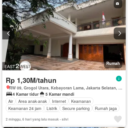
Fully fenced
Secure parking
Taman
Telephone
Televisi
Garasi
Teras
Wifi
Berperabot lengkap
Rumah
Rp 1,30M/tahun
RW 09, Grogol Utara, Kebayoran Lama, Jakarta Selatan, Daerah Khusus Ibukota Jakarta
4 Kamar tidur
5 Kamar mandi
Air
Area anak-anak
Internet
Keamanan
Keamanan 24 jam
Listrik
Secure parking
Rumah jaga
Taman
Garasi
Halaman
2 minggu, 6 hari yang lalu masuk - silvi