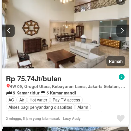
Rumah
Rp 75,74Jt/bulan
RW 09, Grogol Utara, Kebayoran Lama, Jakarta Selatan, Daerah Khusus Ibukota Jakarta
5 Kamar tidur
5 Kamar mandi
AC
Air
Hot water
Pay TV access
Akses bagi penyandang disabilitas
Alarm
Area anak-anak
Balkon
Cctv
Dapur lengkap
2 minggu, 5 jam yang lalu masuk - Lexy Audy
Dapur terpadu
Internet
Keamanan
Keamanan 24 jam
Kolam renang
Lemari pakaian bawaan
Listrik