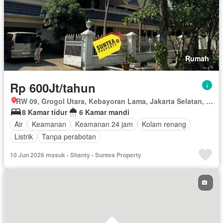
Rumah
Rp 600Jt/tahun
RW 09, Grogol Utara, Kebayoran Lama, Jakarta Selatan, Daerah Khusus Ibukota Jakarta
8 Kamar tidur
6 Kamar mandi
Air
Keamanan
Keamanan 24 jam
Kolam renang
Listrik
Tanpa perabotan
10 Jun 2026 masuk - Shanty - Suntea Property