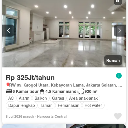
Rumah
Rp 325Jt/tahun
RW 09, Grogol Utara, Kebayoran Lama, Jakarta Selatan, Daerah Khusus Ibukota Jakarta
6 Kamar tidur
4,5 Kamar mandi
920 m²
AC
Alarm
Balkon
Garasi
Area anak-anak
Dapur lengkap
Taman
Pemanasan
Hot water
Internet
Outdoor entertaining area
Secure parking
8 Jul 2026 masuk - Harcourts Central
Keamanan
Kolam renang
Telephone
Teras
Televisi
Kabel video
Halaman
Lemari pakaian bawaan
Deck