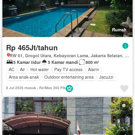
Rumah
Rp 465Jt/tahun
RW 01, Grogol Utara, Kebayoran Lama, Jakarta Selatan, Daerah Khusus Ibukota Jakarta
5 Kamar tidur
5 Kamar mandi
800 m²
AC
Air
Hot water
Pay TV access
Alarm
Area anak-anak
Outdoor entertaining area
Jacuzzi
Balkon
Cctv
Dapur lengkap
Dapur terpadu
Deck
8 Jul 2026 masuk - Re/Max 360 Pik
Gym
Interkom
Keamanan
Kolam renang
Listrik
Pustaka
Ruang layanan
Televisi
Garasi
Panggang
Halaman
Wifi
Tanpa perabotan