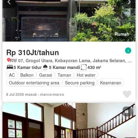
Rumah
Rp 310Jt/tahun
RW 07, Grogol Utara, Kebayoran Lama, Jakarta Selatan, Daerah Khusus Ibukota Jakarta
5 Kamar tidur
5 Kamar mandi
430 m²
AC
Balkon
Garasi
Taman
Hot water
Outdoor entertaining area
Secure parking
Keamanan
Setengah terpisah
Telephone
Halaman
8 Jul 2026 masuk - marco-marco
Sebagian perabotan