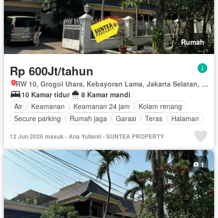
Rumah
Rp 600Jt/tahun
RW 10, Grogol Utara, Kebayoran Lama, Jakarta Selatan, Daerah Khusus Ibukota Jakarta
10 Kamar tidur
8 Kamar mandi
Air
Keamanan
Keamanan 24 jam
Kolam renang
Secure parking
Rumah jaga
Garasi
Teras
Halaman
12 Jun 2026 masuk - Ana Yulianti - SUNTEA PROPERTY
1