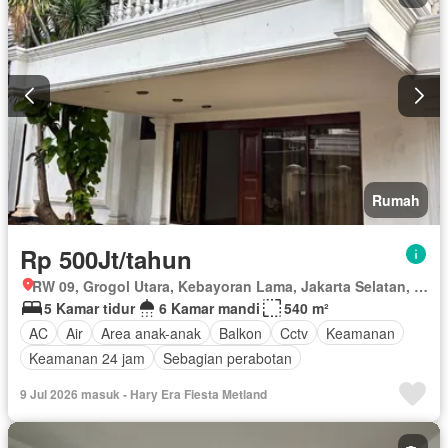
Rumah
Rp 500Jt/tahun
RW 09, Grogol Utara, Kebayoran Lama, Jakarta Selatan, Daerah Khusus Ibukota Jakarta
5 Kamar tidur
6 Kamar mandi
540 m²
AC
Air
Area anak-anak
Balkon
Cctv
Keamanan
Keamanan 24 jam
Sebagian perabotan
9 Jul 2026 masuk - Hary Era Fiesta Metland