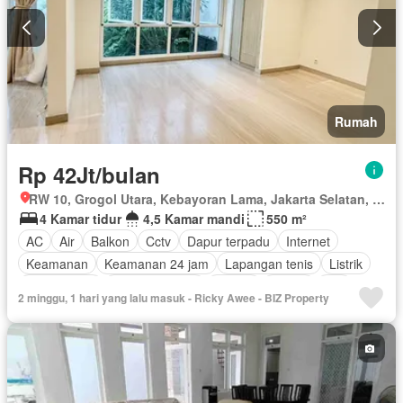
Rumah
Rp 42Jt/bulan
RW 10, Grogol Utara, Kebayoran Lama, Jakarta Selatan, Daerah Khusus Ibukota Jakarta
4 Kamar tidur
4,5 Kamar mandi
550 m²
AC
Air
Balkon
Cctv
Dapur terpadu
Internet
Keamanan
Keamanan 24 jam
Lapangan tenis
Listrik
Fully fenced
Secure parking
Taman
Garasi
Wifi
2 minggu, 1 hari yang lalu masuk - Ricky Awee - BIZ Property
Berperabot lengkap