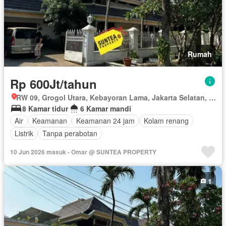
Rumah
Rp 600Jt/tahun
RW 09, Grogol Utara, Kebayoran Lama, Jakarta Selatan, Daerah Khusus Ibukota Jakarta
8 Kamar tidur
6 Kamar mandi
Air
Keamanan
Keamanan 24 jam
Kolam renang
Listrik
Tanpa perabotan
10 Jun 2026 masuk - Omar @ SUNTEA PROPERTY
1