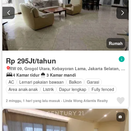
Rumah
Rp 295Jt/tahun
RW 09, Grogol Utara, Kebayoran Lama, Jakarta Selatan, Daerah Khusus Ibukota Jakarta
4 Kamar tidur
3 Kamar mandi
AC
Lemari pakaian bawaan
Balkon
Garasi
Area anak-anak
Listrik
Dapur lengkap
Fully fenced
Taman
Rumah jaga
Panggang
Hot water
2 minggu, 1 hari yang lalu masuk - Linda Wong Atlantis Realty
Outdoor entertaining area
Halaman
Ruang layanan
Berperabot lengkap