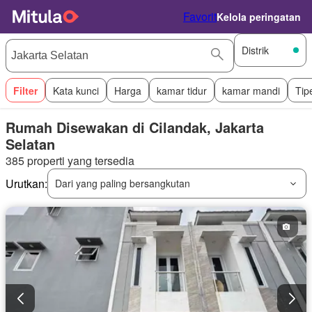
Favorit
Kelola peringatan
Distrik
Filter
Kata kunci
Harga
kamar tidur
kamar mandi
Tip
Rumah Disewakan di Cilandak, Jakarta
Selatan
385 properti yang tersedia
Urutkan:
Dari yang paling bersangkutan