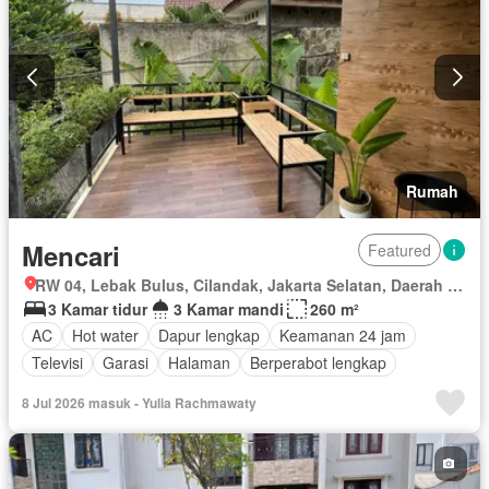
Rumah
Mencari
Featured
RW 04, Lebak Bulus, Cilandak, Jakarta Selatan, Daerah Khusus Ibukota Jakarta
3 Kamar tidur
3 Kamar mandi
260 m²
AC
Hot water
Dapur lengkap
Keamanan 24 jam
Televisi
Garasi
Halaman
Berperabot lengkap
8 Jul 2026 masuk - Yulia Rachmawaty