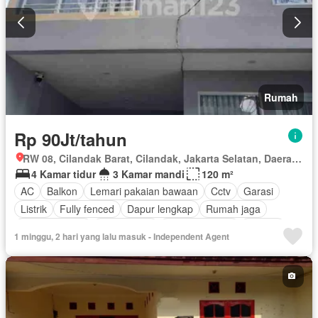
Rumah
Rp 90Jt/tahun
RW 08, Cilandak Barat, Cilandak, Jakarta Selatan, Daerah Khusus Ibukota Jakarta
4 Kamar tidur
3 Kamar mandi
120 m²
AC
Balkon
Lemari pakaian bawaan
Cctv
Garasi
Listrik
Fully fenced
Dapur lengkap
Rumah jaga
Dapur terpadu
Taman atap
Ruang layanan
Televisi
1 minggu, 2 hari yang lalu masuk - Independent Agent
Air
Tangki air
Sebagian perabotan