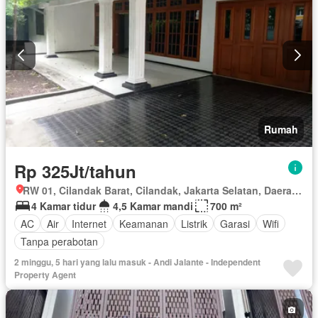
Rumah
Rp 325Jt/tahun
RW 01, Cilandak Barat, Cilandak, Jakarta Selatan, Daerah Khusus Ibukota Jakarta
4 Kamar tidur
4,5 Kamar mandi
700 m²
AC
Air
Internet
Keamanan
Listrik
Garasi
Wifi
Tanpa perabotan
2 minggu, 5 hari yang lalu masuk - Andi Jalante - Independent
Property Agent