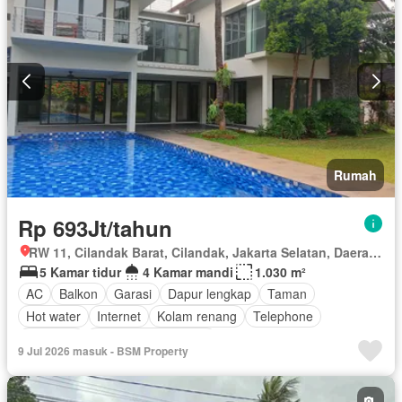
Rumah
Rp 693Jt/tahun
RW 11, Cilandak Barat, Cilandak, Jakarta Selatan, Daerah Khusus Ibukota Jakarta
5 Kamar tidur
4 Kamar mandi
1.030 m²
AC
Balkon
Garasi
Dapur lengkap
Taman
Hot water
Internet
Kolam renang
Telephone
Halaman
Sebagian perabotan
9 Jul 2026 masuk - BSM Property