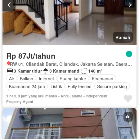
Rumah
Rp 87Jt/tahun
RW 01, Cilandak Barat, Cilandak, Jakarta Selatan, Daerah Khusus Ibukota Jakarta
3 Kamar tidur
3 Kamar mandi
140 m²
Air
Balkon
Internet
Ruang kantor
Keamanan
Keamanan 24 jam
Listrik
Fully fenced
Secure parking
Rumah jaga
Tangki air
Telephone
Garasi
Halaman
1 hari, 3 jam yang lalu masuk - Andi Jalante - Independent
Wifi
Tanpa perabotan
Property Agent