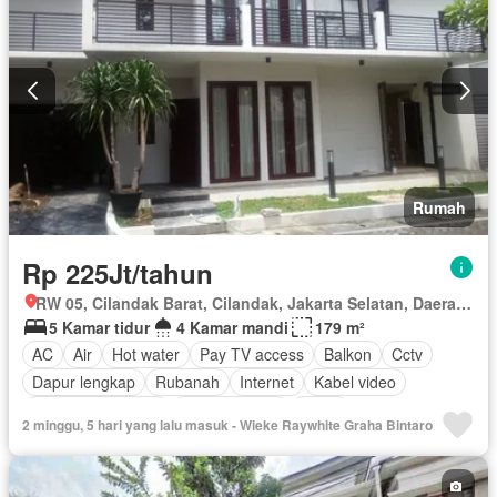
Rumah
Rp 225Jt/tahun
RW 05, Cilandak Barat, Cilandak, Jakarta Selatan, Daerah Khusus Ibukota Jakarta
5 Kamar tidur
4 Kamar mandi
179 m²
AC
Air
Hot water
Pay TV access
Balkon
Cctv
Dapur lengkap
Rubanah
Internet
Kabel video
Keamanan 24 jam
Kolam renang
Listrik
2 minggu, 5 hari yang lalu masuk - Wieke Raywhite Graha Bintaro
Secure parking
Rumah jaga
Telephone
Televisi
Garasi
Teras
Wifi