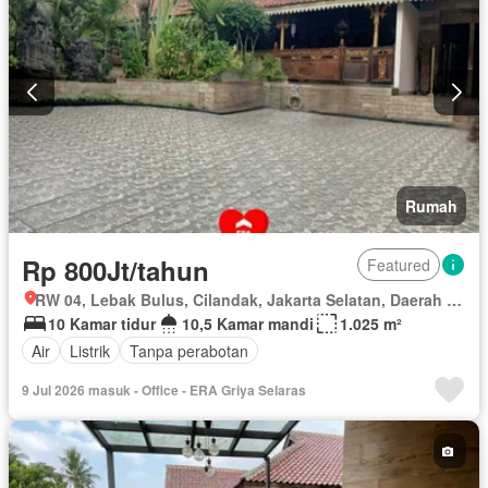
Rumah
Rp 800Jt/tahun
Featured
RW 04, Lebak Bulus, Cilandak, Jakarta Selatan, Daerah Khusus Ibukota Jakarta
10 Kamar tidur
10,5 Kamar mandi
1.025 m²
Air
Listrik
Tanpa perabotan
9 Jul 2026 masuk - Office - ERA Griya Selaras