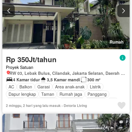
Rumah
Rp 350Jt/tahun
Proyek Satuan
RW 03, Lebak Bulus, Cilandak, Jakarta Selatan, Daerah Khusus Ibukota Jakarta
4 Kamar tidur
3,5 Kamar mandi
300 m²
AC
Balkon
Garasi
Area anak-anak
Listrik
Dapur lengkap
Taman
Rumah jaga
Panggang
Internet
Secure parking
Keamanan
Halaman
Wifi
2 minggu, 2 hari yang lalu masuk - Detoria Living
Keamanan 24 jam
Sebagian perabotan