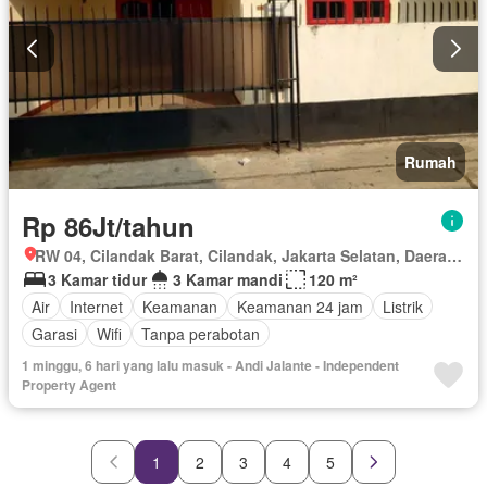
Rumah
Rp 86Jt/tahun
RW 04, Cilandak Barat, Cilandak, Jakarta Selatan, Daerah Khusus Ibukota Jakarta
3 Kamar tidur
3 Kamar mandi
120 m²
Air
Internet
Keamanan
Keamanan 24 jam
Listrik
Garasi
Wifi
Tanpa perabotan
1 minggu, 6 hari yang lalu masuk - Andi Jalante - Independent
Property Agent
1
2
3
4
5