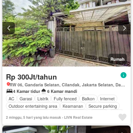
Rumah
Rp 300Jt/tahun
RW 06, Gandaria Selatan, Cilandak, Jakarta Selatan, Daerah Khusus Ibukota Jakarta
4 Kamar tidur
6 Kamar mandi
AC
Garasi
Listrik
Fully fenced
Balkon
Internet
Outdoor entertaining area
Keamanan
Secure parking
Telephone
Taman
Keamanan 24 jam
Televisi
Teras
2 minggu, 5 hari yang lalu masuk - LIVN Real Estate
Kabel video
Air
Tangki air
Wifi
Halaman
Tanpa perabotan