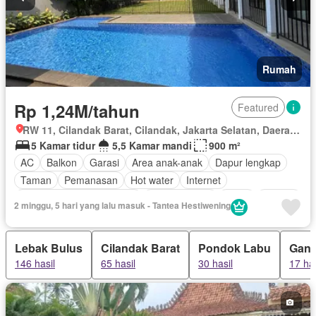
Rumah
Rp 1,24M/tahun
Featured
RW 11, Cilandak Barat, Cilandak, Jakarta Selatan, Daerah Khusus Ibukota Jakarta
5 Kamar tidur
5,5 Kamar mandi
900 m²
AC
Balkon
Garasi
Area anak-anak
Dapur lengkap
Taman
Pemanasan
Hot water
Internet
Outdoor entertaining area
Kolam renang
Teras
Televisi
2 minggu, 5 hari yang lalu masuk - Tantea Hestiwening
Halaman
Sebagian perabotan
Lebak Bulus
Cilandak Barat
Pondok Labu
Gand
146 hasil
65 hasil
30 hasil
17 has