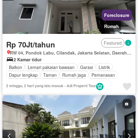
Foreclosure
Rumah
Rp 70Jt/tahun
Featured
RW 04, Pondok Labu, Cilandak, Jakarta Selatan, Daerah Khusus Ibukota Jakarta
2 Kamar tidur
Balkon
Lemari pakaian bawaan
Garasi
Listrik
Dapur lengkap
Taman
Rumah jaga
Pemanasan
Panggang
Dapur terpadu
Internet
Interkom
2 minggu, 2 hari yang lalu masuk - Adi Properti Tour
Outdoor entertaining area
Pay TV access
Pemandangan panorama
Secure parking
Keamanan
Ruang layanan
Telephone
Keamanan 24 jam
Kabel video
Halaman
Air
Tangki air
Sebagian perabotan