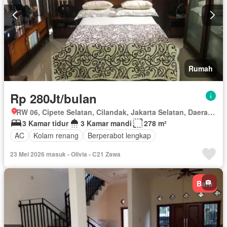
Rumah
Rp 280Jt/bulan
RW 06, Cipete Selatan, Cilandak, Jakarta Selatan, Daerah Khusus Ibukota Jakarta
3 Kamar tidur
3 Kamar mandi
278 m²
AC
Kolam renang
Berperabot lengkap
23 Mei 2026 masuk - Olivia - C21 Zawa
Baru