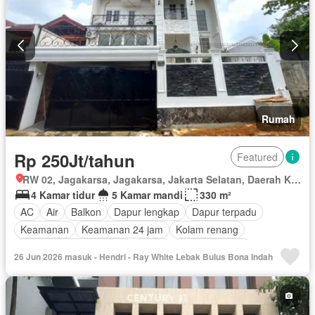
Rumah
Rp 250Jt/tahun
Featured
RW 02, Jagakarsa, Jagakarsa, Jakarta Selatan, Daerah Khusus Ibukota Jakarta
4 Kamar tidur
5 Kamar mandi
330 m²
AC
Air
Balkon
Dapur lengkap
Dapur terpadu
Keamanan
Keamanan 24 jam
Kolam renang
Lemari pakaian bawaan
Listrik
Secure parking
26 Jun 2026 masuk - Hendri - Ray White Lebak Bulus Bona Indah
Ruang layanan
Televisi
Garasi
Teras
Sebagian perabotan