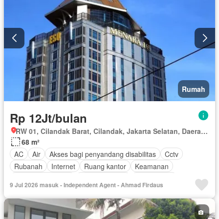
Rumah
Rp 12Jt/bulan
RW 01, Cilandak Barat, Cilandak, Jakarta Selatan, Daerah Khusus Ibukota Jakarta
68 m²
AC
Air
Akses bagi penyandang disabilitas
Cctv
Rubanah
Internet
Ruang kantor
Keamanan
Keamanan 24 jam
Secure parking
Rumah jaga
9 Jul 2026 masuk - Independent Agent - Ahmad Firdaus
Telephone
Garasi
Teras
Berperabot lengkap