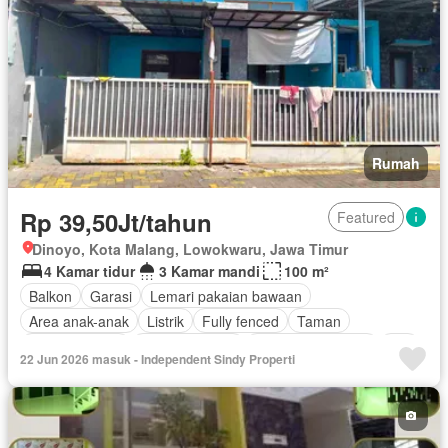
Rumah
Rp 39,50Jt/tahun
Featured
Dinoyo, Kota Malang, Lowokwaru, Jawa Timur
4 Kamar tidur
3 Kamar mandi
100 m²
Balkon
Garasi
Lemari pakaian bawaan
Area anak-anak
Listrik
Fully fenced
Taman
Dapur lengkap
Secure parking
Keamanan 24 jam
Wifi
22 Jun 2026 masuk - Independent Sindy Properti
Tangki air
Air
Halaman
Ruang layanan
Outdoor entertaining area
Berperabot lengkap