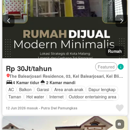
Rumah
Rp 30Jt/tahun
Featured
The Balearjosari Residence, 03, Kel Balearjosari, Kel Blimbing, Kota Malang, Balearjosari, Kota Malang, Lowokwaru, Jawa Timur
4 Kamar tidur
2 Kamar mandi
AC
Balkon
Garasi
Area anak-anak
Dapur lengkap
Taman
Hot water
Internet
Outdoor entertaining area
Secure parking
Keamanan
Telephone
Kabel video
12 Jun 2026 masuk - Putra Dwi Pamungkas
Halaman
Sebagian perabotan