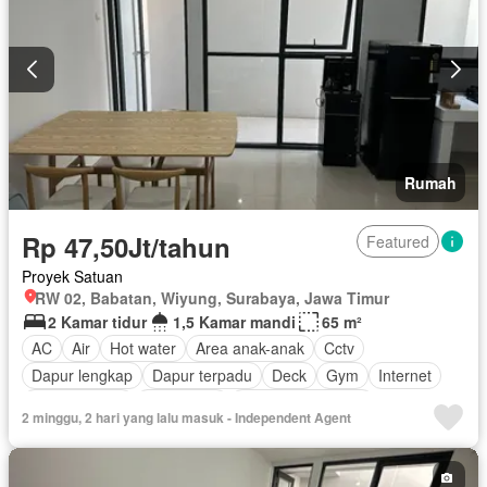
Rumah
Rp 47,50Jt/tahun
Featured
Proyek Satuan
RW 02, Babatan, Wiyung, Surabaya, Jawa Timur
2 Kamar tidur
1,5 Kamar mandi
65 m²
AC
Air
Hot water
Area anak-anak
Cctv
Dapur lengkap
Dapur terpadu
Deck
Gym
Internet
Ruang kantor
Keamanan
Keamanan 24 jam
2 minggu, 2 hari yang lalu masuk - Independent Agent
Kolam renang
Lapangan tenis
Lemari pakaian bawaan
Listrik
Pemanasan
Pemandangan panorama
Rumah jaga
Ruang layanan
Taman
Taman atap