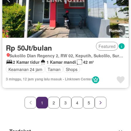
Rumah
Rp 50Jt/bulan
Featured
Sukolilo Dian Regency 2, RW 02, Keputih, Sukolilo, Surabaya, Jawa Timur
2 Kamar tidur
1 Kamar mandi
42 m²
Keamanan 24 jam
Taman
Shops
3 minggu, 12 jam yang lalu masuk - Linktown Center
1
2
3
4
5