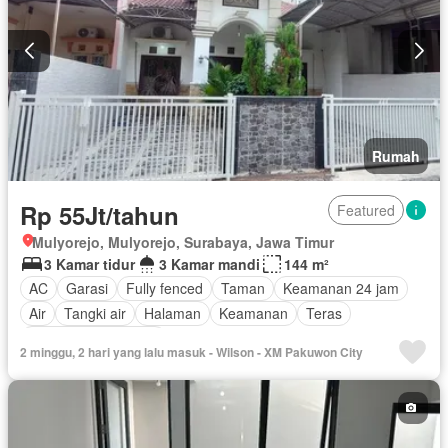
Rumah
Rp 55Jt/tahun
Featured
Mulyorejo, Mulyorejo, Surabaya, Jawa Timur
3 Kamar tidur
3 Kamar mandi
144 m²
AC
Garasi
Fully fenced
Taman
Keamanan 24 jam
Air
Tangki air
Halaman
Keamanan
Teras
Sebagian perabotan
2 minggu, 2 hari yang lalu masuk - Wilson - XM Pakuwon City