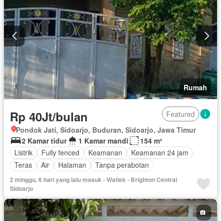
Rumah
Rp 40Jt/bulan
Featured
Pondok Jati, Sidoarjo, Buduran, Sidoarjo, Jawa Timur
2 Kamar tidur
1 Kamar mandi
154 m²
Listrik
Fully fenced
Keamanan
Keamanan 24 jam
Teras
Air
Halaman
Tanpa perabotan
2 minggu, 6 hari yang lalu masuk - Watiek - Brighton Central
Sidoarjo