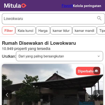
Favorit
Kelola peringatan
Filter
Kata kunci
Harga
kamar tidur
kamar mandi
Tip
Rumah Disewakan di Lowokwaru
10.949 properti yang tersedia
Urutkan:
Dari yang paling bersangkutan
Diperbaharui