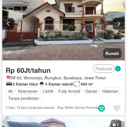
Rumah
Rp 60Jt/tahun
Featured
RW 03, Wonorejo, Rungkut, Surabaya, Jawa Timur
5 Kamar tidur
4 Kamar mandi
400 m²
Air
Keamanan
Listrik
Fully fenced
Garasi
Halaman
Tanpa perabotan
2 hari, 18 jam yang lalu masuk - Ray White Darmo Permai
1