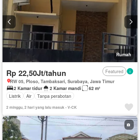
Rumah
Rp 22,50Jt/tahun
Featured
RW 05, Ploso, Tambaksari, Surabaya, Jawa Timur
2 Kamar tidur
2 Kamar mandi
62 m²
Listrik
Air
Tanpa perabotan
2 minggu, 2 hari yang lalu masuk - V-CK