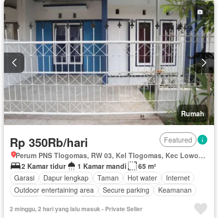
Taman
Taman atap
Tangki air
Garasi
Teras
Halaman
Wifi
Berperabot lengkap
Rumah
Rp 350Rb/hari
Featured
Perum PNS Tlogomas, RW 03, Kel Tlogomas, Kec Lowokwaru, Kota Malang, Merjosari, Kota Malang, Klojen, Jawa Timur
2 Kamar tidur
1 Kamar mandi
65 m²
Garasi
Dapur lengkap
Taman
Hot water
Internet
Outdoor entertaining area
Secure parking
Keamanan
Televisi
Halaman
Berperabot lengkap
2 minggu, 2 hari yang lalu masuk - Private Seller