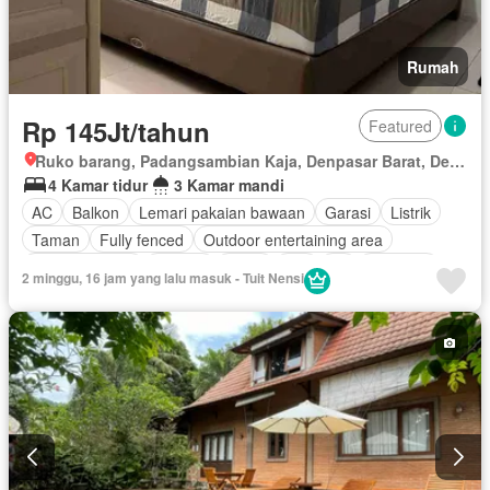
Rumah
Rp 145Jt/tahun
Featured
Ruko barang, Padangsambian Kaja, Denpasar Barat, Denpasar, Bali
4 Kamar tidur
3 Kamar mandi
AC
Balkon
Lemari pakaian bawaan
Garasi
Listrik
Taman
Fully fenced
Outdoor entertaining area
Pay TV access
Televisi
Teras
Wifi
Air
Halaman
2 minggu, 16 jam yang lalu masuk - Tuit Nensi
Berperabot lengkap