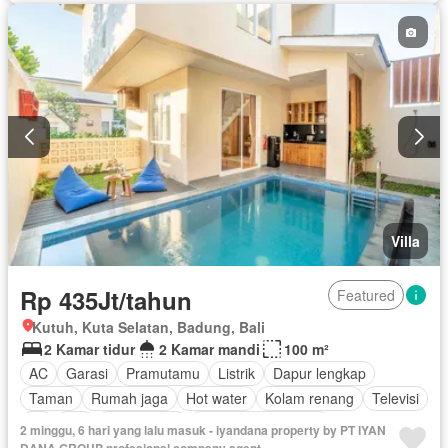
Villa
Rp 435Jt/tahun
Featured
Kutuh, Kuta Selatan, Badung, Bali
2 Kamar tidur
2 Kamar mandi
100 m²
AC
Garasi
Pramutamu
Listrik
Dapur lengkap
Taman
Rumah jaga
Hot water
Kolam renang
Televisi
Air
Wifi
Kabel video
Berperabot lengkap
2 minggu, 6 hari yang lalu masuk - iyandana property by PT IYAN
DANA GROUP profesional company agent