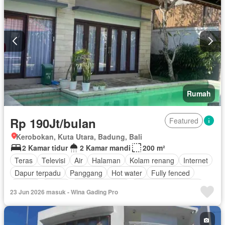
Rumah
Rp 190Jt/bulan
Featured
Kerobokan, Kuta Utara, Badung, Bali
2 Kamar tidur
2 Kamar mandi
200 m²
Teras
Televisi
Air
Halaman
Kolam renang
Internet
Dapur terpadu
Panggang
Hot water
Fully fenced
Taman
Garasi
Area anak-anak
Sebagian perabotan
23 Jun 2026 masuk - Wina Gading Pro