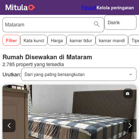
Favorit
Kelola peringatan
Distrik
Filter
Kata kunci
Harga
kamar tidur
kamar mandi
Tip
Rumah Disewakan di Mataram
2.785 properti yang tersedia
Urutkan:
Dari yang paling bersangkutan