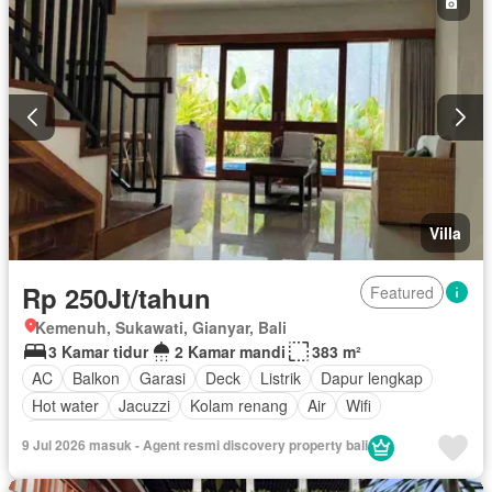
Villa
Rp 250Jt/tahun
Featured
Kemenuh, Sukawati, Gianyar, Bali
3 Kamar tidur
2 Kamar mandi
383 m²
AC
Balkon
Garasi
Deck
Listrik
Dapur lengkap
Hot water
Jacuzzi
Kolam renang
Air
Wifi
Berperabot lengkap
9 Jul 2026 masuk - Agent resmi discovery property bali