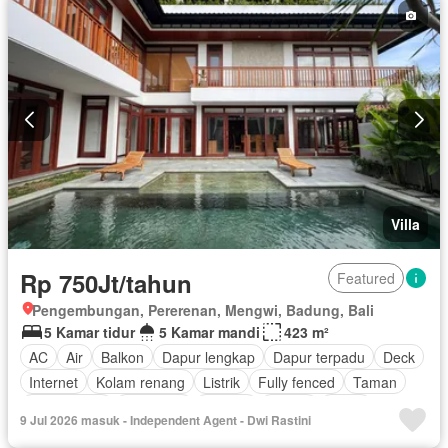
Villa
Rp 750Jt/tahun
Featured
Pengembungan, Pererenan, Mengwi, Badung, Bali
5 Kamar tidur
5 Kamar mandi
423 m²
AC
Air
Balkon
Dapur lengkap
Dapur terpadu
Deck
Internet
Kolam renang
Listrik
Fully fenced
Taman
Taman atap
Tangki air
Televisi
Garasi
Teras
9 Jul 2026 masuk - Independent Agent - Dwi Rastini
Halaman
Wifi
Berperabot lengkap