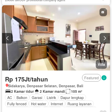
Villa
Rp 175Jt/tahun
Featured
Sidakarya, Denpasar Selatan, Denpasar, Bali
2 Kamar tidur
2 Kamar mandi
105 m²
AC
Balkon
Garasi
Listrik
Dapur lengkap
Fully fenced
Hot water
Internet
Ruang layanan
Kolam renang
Wifi
Tangki air
Berperabot lengkap