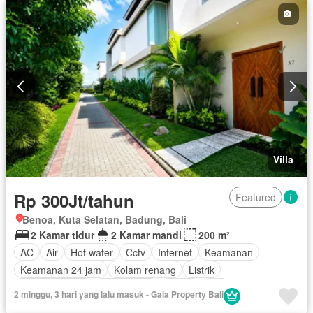
Villa
Rp 300Jt/tahun
Featured
Benoa, Kuta Selatan, Badung, Bali
2 Kamar tidur
2 Kamar mandi
200 m²
AC
Air
Hot water
Cctv
Internet
Keamanan
Keamanan 24 jam
Kolam renang
Listrik
Secure parking
Rumah jaga
Garasi
Wifi
2 minggu, 3 hari yang lalu masuk - Gaia Property Bali
Berperabot lengkap