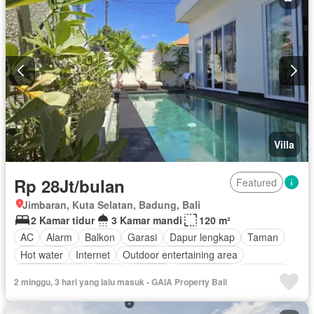
Villa
Rp 28Jt/bulan
Featured
Jimbaran, Kuta Selatan, Badung, Bali
2 Kamar tidur
3 Kamar mandi
120 m²
AC
Alarm
Balkon
Garasi
Dapur lengkap
Taman
Hot water
Internet
Outdoor entertaining area
Kolam renang
Teras
Televisi
Kabel video
Halaman
2 minggu, 3 hari yang lalu masuk - GAIA Property Bali
Cctv
Deck
Panggang
Dapur terpadu
Jacuzzi
Ruang layanan
Tangki air
Wifi
Berperabot lengkap