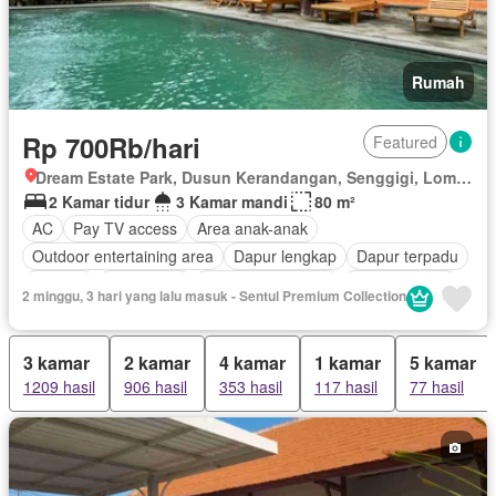
Rumah
Rp 700Rb/hari
Featured
Dream Estate Park, Dusun Kerandangan, Senggigi, Lombok Barat, Nusa Tenggara Barat
2 Kamar tidur
3 Kamar mandi
80 m²
AC
Pay TV access
Area anak-anak
Outdoor entertaining area
Dapur lengkap
Dapur terpadu
Internet
Keamanan
Keamanan 24 jam
Kolam renang
2 minggu, 3 hari yang lalu masuk - Sentul Premium Collection
Listrik
Secure parking
Pemandangan panorama
Taman
Tangki air
Televisi
Garasi
Teras
Halaman
3 kamar
2 kamar
4 kamar
1 kamar
5 kamar
Wifi
Berperabot lengkap
1209 hasil
906 hasil
353 hasil
117 hasil
77 hasil