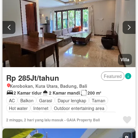
Villa
Rp 285Jt/tahun
Featured
Kerobokan, Kuta Utara, Badung, Bali
2 Kamar tidur
2 Kamar mandi
200 m²
AC
Balkon
Garasi
Dapur lengkap
Taman
Hot water
Internet
Outdoor entertaining area
Secure parking
Keamanan
Kolam renang
Teras
2 minggu, 2 hari yang lalu masuk - GAIA Property Bali
Televisi
Halaman
Jacuzzi
Wifi
Kabel video
Tanpa perabotan