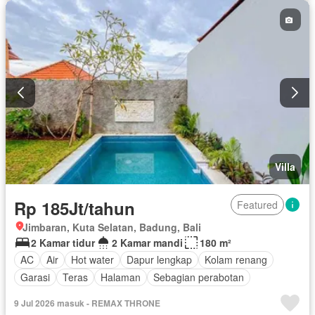
Villa
Rp 185Jt/tahun
Featured
Jimbaran, Kuta Selatan, Badung, Bali
2 Kamar tidur
2 Kamar mandi
180 m²
AC
Air
Hot water
Dapur lengkap
Kolam renang
Garasi
Teras
Halaman
Sebagian perabotan
9 Jul 2026 masuk - REMAX THRONE