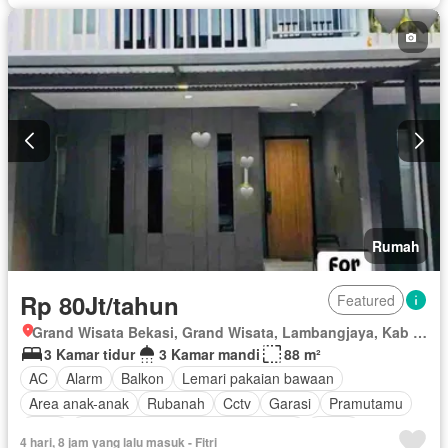
Rumah
Rp 80Jt/tahun
Featured
Grand Wisata Bekasi, Grand Wisata, Lambangjaya, Kab Bekasi, Jawa Barat
3 Kamar tidur
3 Kamar mandi
88 m²
AC
Alarm
Balkon
Lemari pakaian bawaan
Area anak-anak
Rubanah
Cctv
Garasi
Pramutamu
Deck
Akses bagi penyandang disabilitas
Listrik
4 hari, 8 jam yang lalu masuk - Fitri