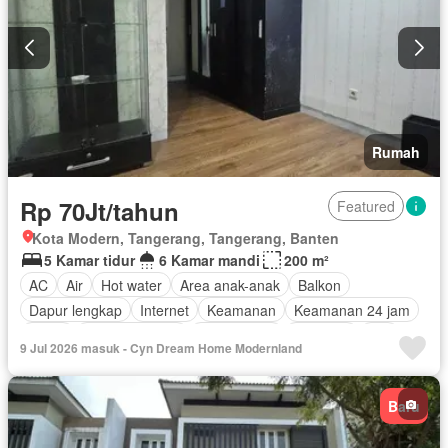
Rumah
Rp 70Jt/tahun
Featured
Kota Modern, Tangerang, Tangerang, Banten
5 Kamar tidur
6 Kamar mandi
200 m²
AC
Air
Hot water
Area anak-anak
Balkon
Dapur lengkap
Internet
Keamanan
Keamanan 24 jam
Listrik
Secure parking
Rumah jaga
Halaman
Wifi
9 Jul 2026 masuk - Cyn Dream Home Modernland
Sebagian perabotan
Baru