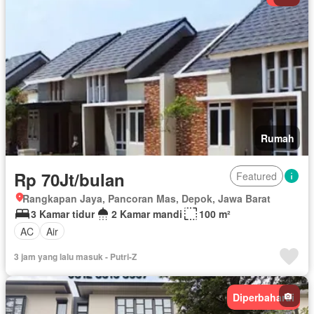
Halaman
Wifi
Sebagian perabotan
Rumah
Rp 70Jt/bulan
Featured
Rangkapan Jaya, Pancoran Mas, Depok, Jawa Barat
3 Kamar tidur
2 Kamar mandi
100 m²
AC
Air
3 jam yang lalu masuk - Putri-Z
Diperbaharui