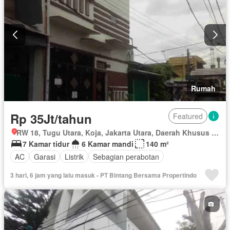
Rumah
Rp 35Jt/tahun
Featured
RW 18, Tugu Utara, Koja, Jakarta Utara, Daerah Khusus Ibukota Jakarta
7 Kamar tidur
6 Kamar mandi
140 m²
AC
Garasi
Listrik
Sebagian perabotan
3 hari, 6 jam yang lalu masuk - PT Bintang Bersama Propertindo