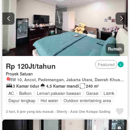
Rumah
Rp 120Jt/tahun
Featured
Proyek Satuan
RW 10, Ancol, Pademangan, Jakarta Utara, Daerah Khusus Ibukota Jakarta
3 Kamar tidur
4,5 Kamar mandi
240 m²
AC
Balkon
Lemari pakaian bawaan
Garasi
Listrik
Dapur lengkap
Hot water
Outdoor entertaining area
Teras
Keamanan 24 jam
Air
Sebagian perabotan
3 hari, 8 jam yang lalu masuk - Sherly - Asia One Kelapa Gading