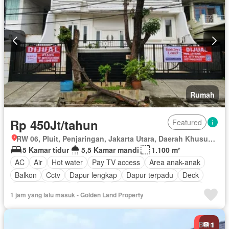
Rumah
Rp 450Jt/tahun
Featured
RW 06, Pluit, Penjaringan, Jakarta Utara, Daerah Khusus Ibukota Jakarta
5 Kamar tidur
5,5 Kamar mandi
1.100 m²
AC
Air
Hot water
Pay TV access
Area anak-anak
Balkon
Cctv
Dapur lengkap
Dapur terpadu
Deck
Rubanah
Gym
Internet
Ruang kantor
Keamanan
1 jam yang lalu masuk - Golden Land Property
Keamanan 24 jam
Lapangan tenis
Listrik
Secure parking
Rumah jaga
Ruang layanan
Taman
Baru
1
Taman atap
Telephone
Televisi
Garasi
Teras