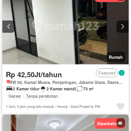
Rumah
Rp 42,50Jt/tahun
Featured
RW 06, Kamal Muara, Penjaringan, Jakarta Utara, Daerah Khusus Ibukota Jakarta
2 Kamar tidur
2 Kamar mandi
73 m²
Garasi
Tanpa perabotan
1 hari, 3 jam yang lalu masuk - Henny - Deal Property PIK
Diperbaharui