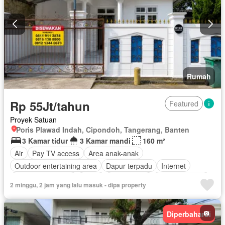
Rumah
Rp 55Jt/tahun
Featured
Proyek Satuan
Poris Plawad Indah, Cipondoh, Tangerang, Banten
3 Kamar tidur
3 Kamar mandi
160 m²
Air
Pay TV access
Area anak-anak
Outdoor entertaining area
Dapur terpadu
Internet
Keamanan 24 jam
Listrik
Fully fenced
Secure parking
2 minggu, 2 jam yang lalu masuk - dipa property
Rumah jaga
Taman
Telephone
Televisi
Garasi
Halaman
Wifi
Tanpa perabotan
Diperbaharui