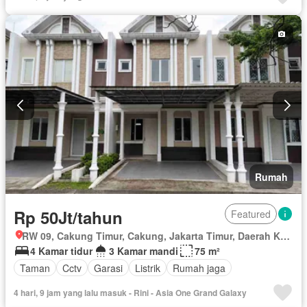
Dapur lengkap
Taman
Fully fenced
Perapian
Panggang
Rumah jaga
Gym
Pemanasan
Interkom
Dapur terpadu
Hot water
Jacuzzi
Internet
Gas alam
Angkat
Pustaka
Ruang kantor
Outdoor entertaining area
Pemandangan panorama
Pay TV access
Taman atap
Keamanan
Secure parking
Sauna
Ruang layanan
Spa
Kolam renang
Telephone
Televisi
Lapangan tenis
Teras
Air
Kabel video
Tangki air
Wifi
Keamanan 24 jam
Halaman
Berperabot lengkap
Rumah
Rp 50Jt/tahun
Featured
RW 09, Cakung Timur, Cakung, Jakarta Timur, Daerah Khusus Ibukota Jakarta
4 Kamar tidur
3 Kamar mandi
75 m²
Taman
Cctv
Garasi
Listrik
Rumah jaga
4 hari, 9 jam yang lalu masuk - Rini - Asia One Grand Galaxy