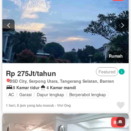
Rumah
Rp 275Jt/tahun
Featured
BSD City, Serpong Utara, Tangerang Selatan, Banten
5 Kamar tidur
4 Kamar mandi
AC
Garasi
Dapur lengkap
Berperabot lengkap
1 hari, 8 jam yang lalu masuk - Vivi Ong
Baru