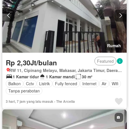
Rumah
Rp 2,30Jt/bulan
Featured
RW 11, Cipinang Melayu, Makasar, Jakarta Timur, Daerah Khusus Ibukota Jakarta
1 Kamar tidur
1 Kamar mandi
30 m²
Balkon
Cctv
Listrik
Fully fenced
Internet
Air
Wifi
Tanpa perabotan
3 hari, 7 jam yang lalu masuk - The Arcelia