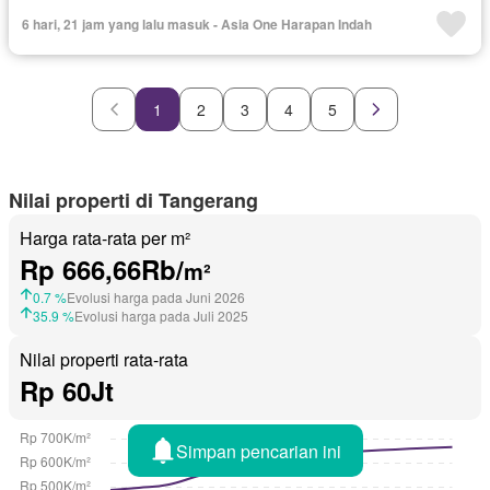
Tangki air
Air
Halaman
Balkon
Sebagian perabotan
6 hari, 21 jam yang lalu masuk - Asia One Harapan Indah
1
2
3
4
5
Nilai properti di Tangerang
Harga rata-rata per m²
Rp 666,66Rb/
m²
0.7 %
Evolusi harga pada Juni 2026
35.9 %
Evolusi harga pada Juli 2025
Nilai properti rata-rata
Rp 60Jt
Simpan pencarian ini