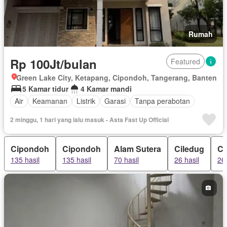
Rumah
Rp 100Jt/bulan
Featured
Green Lake City, Ketapang, Cipondoh, Tangerang, Banten
5 Kamar tidur
4 Kamar mandi
Air
Keamanan
Listrik
Garasi
Tanpa perabotan
2 minggu, 1 hari yang lalu masuk - Asta Fast Up Official
Cipondoh
Cipondoh
Alam Sutera
Ciledug
Ci
135 hasil
135 hasil
70 hasil
26 hasil
26 