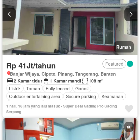
Rumah
Rp 41Jt/tahun
Featured
Banjar Wijaya, Cipete, Pinang, Tangerang, Banten
2 Kamar tidur
1 Kamar mandi
108 m²
Listrik
Taman
Fully fenced
Garasi
Outdoor entertaining area
Secure parking
Keamanan
Tanpa perabotan
1 hari, 18 jam yang lalu masuk - Super Deal Gading Pro Gading
Serpong