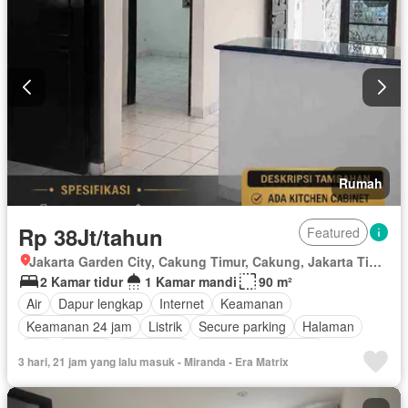
Rumah
Rp 38Jt/tahun
Featured
Jakarta Garden City, Cakung Timur, Cakung, Jakarta Timur, Daerah Khusus Ibukota Jakarta
2 Kamar tidur
1 Kamar mandi
90 m²
Air
Dapur lengkap
Internet
Keamanan
Keamanan 24 jam
Listrik
Secure parking
Halaman
Wifi
Televisi
Telephone
Sebagian perabotan
3 hari, 21 jam yang lalu masuk - Miranda - Era Matrix