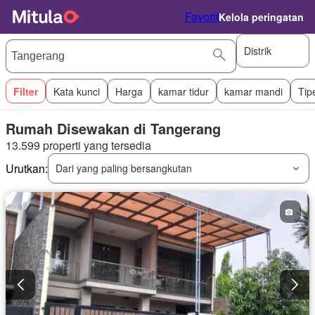
Favorit
Kelola peringatan
Distrik
Filter
Kata kunci
Harga
kamar tidur
kamar mandi
Tip
Rumah Disewakan di Tangerang
13.599 properti yang tersedia
Urutkan:
Dari yang paling bersangkutan