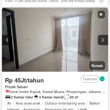
5 hari, 11 jam yang lalu masuk - Sherly - Asia One Kelapa Gading
Rumah
Rp 45Jt/tahun
Featured
Proyek Satuan
Pantai Indah Kapuk, Kamal Muara, Penjaringan, Jakarta Utara, Daerah Khusus Ibukota Jakarta
2 Kamar tidur
3 Kamar mandi
60 m²
Air
Area anak-anak
Outdoor entertaining area
Balkon
Internet
Keamanan
Keamanan 24 jam
Listrik