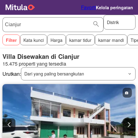
Favorit
Kelola peringatan
Distrik
Filter
Kata kunci
Harga
kamar tidur
kamar mandi
Tip
Villa Disewakan di Cianjur
15.475 properti yang tersedia
Urutkan:
Dari yang paling bersangkutan