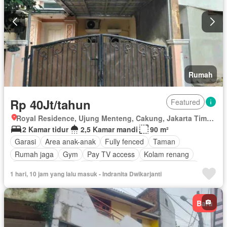
Rumah
Rp 40Jt/tahun
Featured
Royal Residence, Ujung Menteng, Cakung, Jakarta Timur, Daerah Khusus Ibukota Jakarta
2 Kamar tidur
2,5 Kamar mandi
90 m²
Garasi
Area anak-anak
Fully fenced
Taman
Rumah jaga
Gym
Pay TV access
Kolam renang
Keamanan 24 jam
Air
Tangki air
Tanpa perabotan
1 hari, 10 jam yang lalu masuk - Indranita Dwikarjanti
Baru