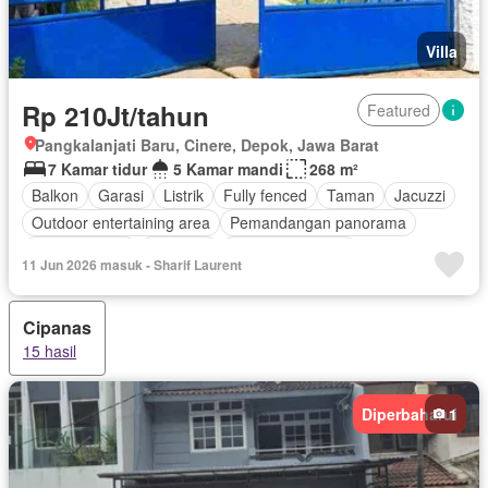
Villa
Rp 210Jt/tahun
Featured
Pangkalanjati Baru, Cinere, Depok, Jawa Barat
7 Kamar tidur
5 Kamar mandi
268 m²
Balkon
Garasi
Listrik
Fully fenced
Taman
Jacuzzi
Outdoor entertaining area
Pemandangan panorama
Kolam renang
Halaman
Tanpa perabotan
11 Jun 2026 masuk - Sharif Laurent
Cipanas
15 hasil
Diperbaharui
1