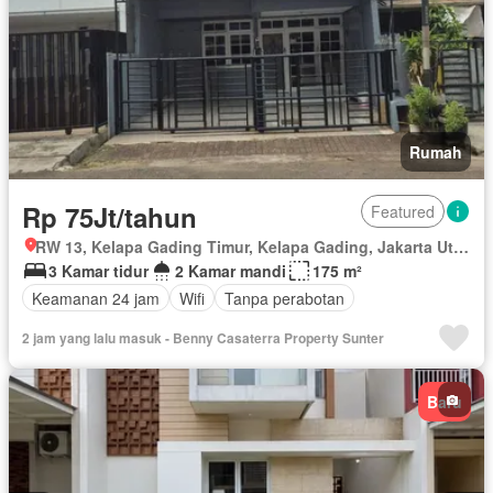
Rumah
Rp 75Jt/tahun
Featured
RW 13, Kelapa Gading Timur, Kelapa Gading, Jakarta Utara, Daerah Khusus Ibukota Jakarta
3 Kamar tidur
2 Kamar mandi
175 m²
Keamanan 24 jam
Wifi
Tanpa perabotan
2 jam yang lalu masuk - Benny Casaterra Property Sunter
Baru