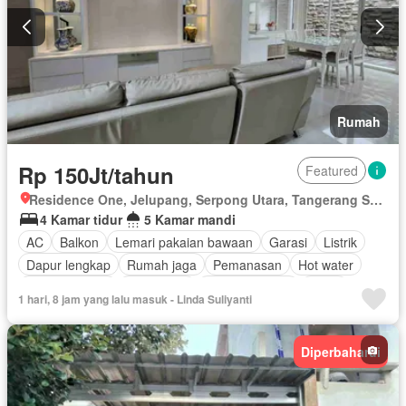
Rumah
Rp 150Jt/tahun
Featured
Residence One, Jelupang, Serpong Utara, Tangerang Selatan, Banten
4 Kamar tidur
5 Kamar mandi
AC
Balkon
Lemari pakaian bawaan
Garasi
Listrik
Dapur lengkap
Rumah jaga
Pemanasan
Hot water
Dapur terpadu
Keamanan
Ruang layanan
Teras
1 hari, 8 jam yang lalu masuk - Linda Suliyanti
Keamanan 24 jam
Halaman
Berperabot lengkap
Diperbaharui