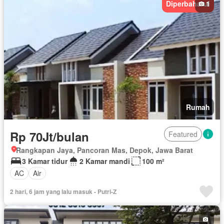
Diperbaharui
1
Tanpa perabotan
Rumah
Rp 70Jt/bulan
Featured
Rangkapan Jaya, Pancoran Mas, Depok, Jawa Barat
3 Kamar tidur
2 Kamar mandi
100 m²
AC
Air
2 hari, 6 jam yang lalu masuk - Putri-Z