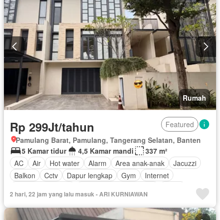
Rumah
Rp 299Jt/tahun
Featured
Pamulang Barat, Pamulang, Tangerang Selatan, Banten
5 Kamar tidur
4,5 Kamar mandi
337 m²
AC
Air
Hot water
Alarm
Area anak-anak
Jacuzzi
Balkon
Cctv
Dapur lengkap
Gym
Internet
Keamanan 24 jam
Lemari pakaian bawaan
Listrik
2 hari, 22 jam yang lalu masuk - ARI KURNIAWAN
Secure parking
Pemanasan
Spa
Taman
Taman atap
Tangki air
Televisi
Garasi
Panggang
Teras