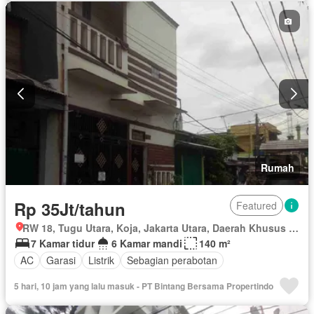
Rumah
Rp 35Jt/tahun
Featured
RW 18, Tugu Utara, Koja, Jakarta Utara, Daerah Khusus Ibukota Jakarta
7 Kamar tidur
6 Kamar mandi
140 m²
AC
Garasi
Listrik
Sebagian perabotan
5 hari, 10 jam yang lalu masuk - PT Bintang Bersama Propertindo