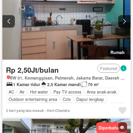
Rumah
Rp 2,50Jt/bulan
Featured
RW 01, Kemanggisan, Palmerah, Jakarta Barat, Daerah Khusus Ibukota Jakarta
1 Kamar tidur
2,5 Kamar mandi
70 m²
AC
Air
Hot water
Pay TV access
Area anak-anak
Outdoor entertaining area
Cctv
Dapur lengkap
Dapur terpadu
Internet
Lemari pakaian bawaan
Listrik
2 hari yang lalu masuk - Heri-Chandra
Fully fenced
Secure parking
Ruang layanan
Taman
Taman atap
Tangki air
Garasi
Teras
Halaman
Wifi
Diperbaharui
Berperabot lengkap