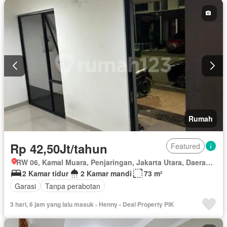
Rumah
Rp 42,50Jt/tahun
Featured
RW 06, Kamal Muara, Penjaringan, Jakarta Utara, Daerah Khusus Ibukota Jakarta
2 Kamar tidur
2 Kamar mandi
73 m²
Garasi
Tanpa perabotan
3 hari, 6 jam yang lalu masuk - Henny - Deal Property PIK