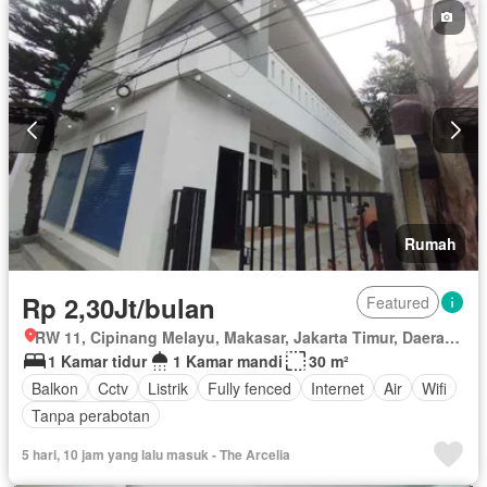
Rumah
Rp 2,30Jt/bulan
Featured
RW 11, Cipinang Melayu, Makasar, Jakarta Timur, Daerah Khusus Ibukota Jakarta
1 Kamar tidur
1 Kamar mandi
30 m²
Balkon
Cctv
Listrik
Fully fenced
Internet
Air
Wifi
Tanpa perabotan
5 hari, 10 jam yang lalu masuk - The Arcelia