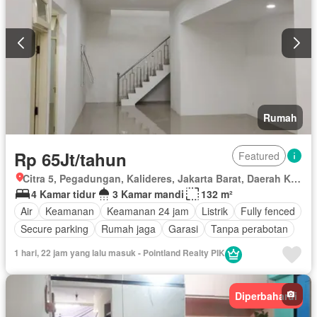
Rumah
Rp 65Jt/tahun
Featured
Citra 5, Pegadungan, Kalideres, Jakarta Barat, Daerah Khusus Ibukota Jakarta
4 Kamar tidur
3 Kamar mandi
132 m²
Air
Keamanan
Keamanan 24 jam
Listrik
Fully fenced
Secure parking
Rumah jaga
Garasi
Tanpa perabotan
1 hari, 22 jam yang lalu masuk - Pointland Realty PIK
Diperbaharui