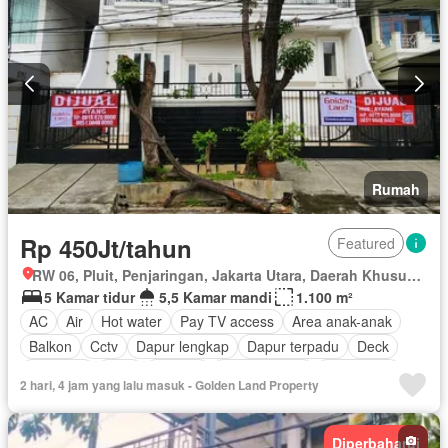
Rumah
Rp 450Jt/tahun
Featured
RW 06, Pluit, Penjaringan, Jakarta Utara, Daerah Khusus Ibukota Jakarta
5 Kamar tidur
5,5 Kamar mandi
1.100 m²
AC
Air
Hot water
Pay TV access
Area anak-anak
Balkon
Cctv
Dapur lengkap
Dapur terpadu
Deck
Rubanah
Gym
Internet
Ruang kantor
Keamanan
2 hari, 4 jam yang lalu masuk - Golden Land Property
Keamanan 24 jam
Lapangan tenis
Listrik
Secure parking
Rumah jaga
Ruang layanan
Taman
Diperbaharui
Taman atap
Telephone
Televisi
Garasi
Teras