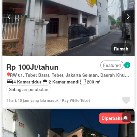
Rumah
Rp 100Jt/tahun
Featured
RW 01, Tebet Barat, Tebet, Jakarta Selatan, Daerah Khusus Ibukota Jakarta
4 Kamar tidur
2 Kamar mandi
200 m²
Sebagian perabotan
1 hari, 10 jam yang lalu masuk - Ray White Tebet
Diperbaharui