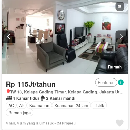
Rumah
Rp 115Jt/tahun
Featured
RW 13, Kelapa Gading Timur, Kelapa Gading, Jakarta Utara, Daerah Khusus Ibukota Jakarta
4 Kamar tidur
2 Kamar mandi
AC
Air
Keamanan
Keamanan 24 jam
Listrik
Rumah jaga
4 hari, 4 jam yang lalu masuk - CJ Properti