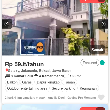
Halaman
Wifi
Sebagian perabotan
Rumah
Rp 59Jt/tahun
Featured
Galaxy, Jakasetia, Bekasi, Jawa Barat
3 Kamar tidur
4 Kamar mandi
160 m²
Balkon
Garasi
Dapur lengkap
Taman
Outdoor entertaining area
Secure parking
Keamanan
Kabel video
Fully fenced
Listrik
Rumah jaga
2 hari, 4 jam yang lalu masuk - Ancilla Dewi - Gading Pro Menteng
Hot water
Pemandangan panorama
Teras
Keamanan 24 jam
Air
Halaman
Kolam renang