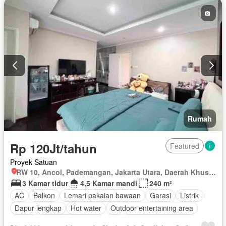
Rumah
Rp 120Jt/tahun
Featured
Proyek Satuan
RW 10, Ancol, Pademangan, Jakarta Utara, Daerah Khusus Ibukota Jakarta
3 Kamar tidur
4,5 Kamar mandi
240 m²
AC
Balkon
Lemari pakaian bawaan
Garasi
Listrik
Dapur lengkap
Hot water
Outdoor entertaining area
Teras
Keamanan 24 jam
Air
Sebagian perabotan