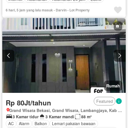
Secure parking
Rumah jaga
Taman
Garasi
6 hari, 5 jam yang lalu masuk - Darvin - Lot Property
Tanpa perabotan
Rumah
Rp 80Jt/tahun
Featured
Grand Wisata Bekasi, Grand Wisata, Lambangjaya, Kab Bekasi, Jawa Barat
3 Kamar tidur
3 Kamar mandi
88 m²
AC
Alarm
Balkon
Lemari pakaian bawaan