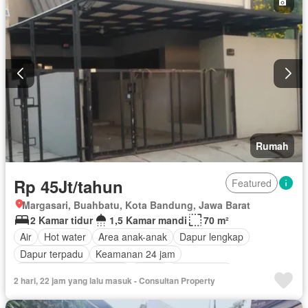
Halaman
Wifi
Tanpa perabotan
Rumah
Rp 45Jt/tahun
Featured
Margasari, Buahbatu, Kota Bandung, Jawa Barat
2 Kamar tidur
1,5 Kamar mandi
70 m²
Air
Hot water
Area anak-anak
Dapur lengkap
Dapur terpadu
Keamanan 24 jam
Lemari pakaian bawaan
Listrik
Fully fenced
2 hari, 22 jam yang lalu masuk - Consultan Property
Secure parking
Rumah jaga
Taman
Tangki air
Garasi
Teras
Sebagian perabotan