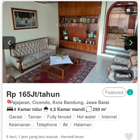
Rumah
Rp 165Jt/tahun
Featured
Pajajaran, Cicendo, Kota Bandung, Jawa Barat
4 Kamar tidur
4,5 Kamar mandi
250 m²
Garasi
Taman
Fully fenced
Hot water
Internet
Keamanan
Telephone
Air
Halaman
Berperabot lengkap
5 hari, 1 jam yang lalu masuk - Hertadi Iman