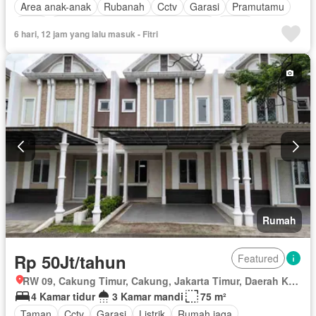
Area anak-anak
Rubanah
Cctv
Garasi
Pramutamu
Deck
Akses bagi penyandang disabilitas
Listrik
6 hari, 12 jam yang lalu masuk - Fitri
Dapur lengkap
Taman
Fully fenced
Perapian
Panggang
Rumah jaga
Gym
Pemanasan
Interkom
Dapur terpadu
Hot water
Jacuzzi
Internet
Gas alam
Angkat
Pustaka
Ruang kantor
Outdoor entertaining area
Pemandangan panorama
Pay TV access
Taman atap
Keamanan
Secure parking
Sauna
Ruang layanan
Spa
Kolam renang
Telephone
Televisi
Lapangan tenis
Teras
Air
Kabel video
Tangki air
Wifi
Keamanan 24 jam
Halaman
Berperabot lengkap
Rumah
Rp 50Jt/tahun
Featured
RW 09, Cakung Timur, Cakung, Jakarta Timur, Daerah Khusus Ibukota Jakarta
4 Kamar tidur
3 Kamar mandi
75 m²
Taman
Cctv
Garasi
Listrik
Rumah jaga