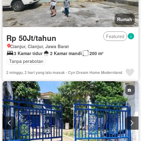
Rumah
Rp 50Jt/tahun
Featured
Cianjur, Cianjur, Jawa Barat
3 Kamar tidur
2 Kamar mandi
200 m²
Tanpa perabotan
2 minggu, 2 hari yang lalu masuk - Cyn Dream Home Modernland