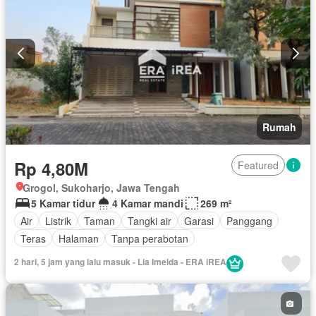
Rumah
Rp 4,80M
Featured
Grogol, Sukoharjo, Jawa Tengah
5 Kamar tidur
4 Kamar mandi
269 m²
Air
Listrik
Taman
Tangki air
Garasi
Panggang
Teras
Halaman
Tanpa perabotan
2 hari, 5 jam yang lalu masuk - Lia Imelda - ERA iREA