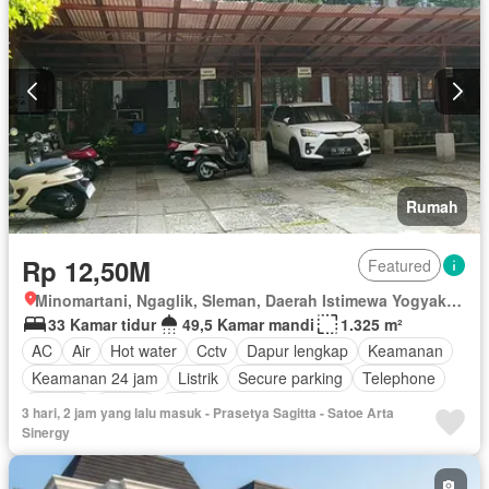
Rumah
Rp 12,50M
Featured
Minomartani, Ngaglik, Sleman, Daerah Istimewa Yogyakarta
33 Kamar tidur
49,5 Kamar mandi
1.325 m²
AC
Air
Hot water
Cctv
Dapur lengkap
Keamanan
Keamanan 24 jam
Listrik
Secure parking
Telephone
Televisi
Garasi
Wifi
3 hari, 2 jam yang lalu masuk - Prasetya Sagitta - Satoe Arta
Sinergy