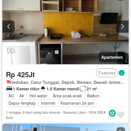
Apartemen
Rp 425Jt
Featured
Kledokan, Catur Tunggal, Depok, Sleman, Daerah Istimewa Yogyakarta
1 Kamar tidur
1,5 Kamar mandi
21 m²
AC
Air
Hot water
Area anak-anak
Balkon
Dapur lengkap
Internet
Keamanan 24 jam
Kolam renang
Angkat
Listrik
Pemandangan panorama
1 minggu, 6 hari yang lalu masuk - Susanto Liem - ERA iREA
Rumah jaga
Taman
Tangki air
Televisi
Garasi
Solo