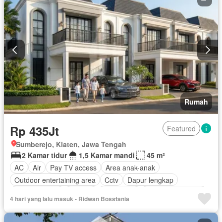
Rumah
Rp 435Jt
Featured
Sumberejo, Klaten, Jawa Tengah
2 Kamar tidur
1,5 Kamar mandi
45 m²
AC
Air
Pay TV access
Area anak-anak
Outdoor entertaining area
Cctv
Dapur lengkap
Dapur terpadu
Internet
Keamanan
Keamanan 24 jam
4 hari yang lalu masuk - Ridwan Bosstania
Listrik
Fully fenced
Secure parking
Pemandangan panorama
Rumah jaga
Taman