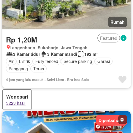
Rumah
Rp 1,20M
Featured
Langenharjo, Sukoharjo, Jawa Tengah
3 Kamar tidur
3 Kamar mandi
192 m²
Air
Listrik
Fully fenced
Secure parking
Garasi
Panggang
Teras
4 jam yang lalu masuk - Selvi Liem - Era Irea Solo
Wonosari
3223 hasil
Diperbaharui