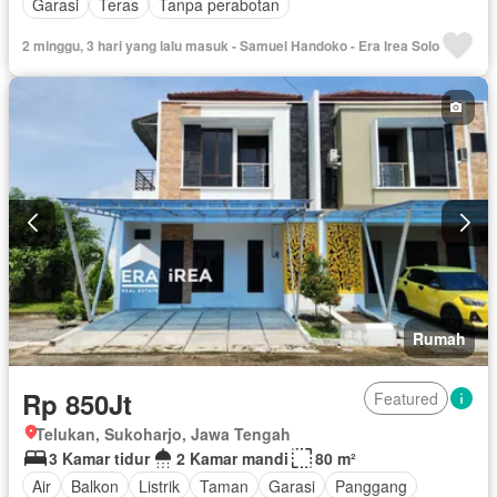
Garasi
Teras
Tanpa perabotan
2 minggu, 3 hari yang lalu masuk - Samuel Handoko - Era Irea Solo
Rumah
Rp 850Jt
Featured
Telukan, Sukoharjo, Jawa Tengah
3 Kamar tidur
2 Kamar mandi
80 m²
Air
Balkon
Listrik
Taman
Garasi
Panggang