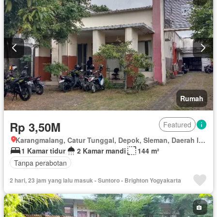
Kolam renang
Lapangan tenis
Pramutamu
Lemari pakaian bawaan
Angkat
Listrik
Fully fenced
Secure parking
Pemanasan
Pemandangan panorama
Rumah jaga
Sauna
Spa
Taman
Taman atap
Tangki air
Telephone
Televisi
Garasi
Panggang
Teras
Halaman
Wifi
Berperabot lengkap
Rumah
Rp 3,50M
Featured
Karangmalang, Catur Tunggal, Depok, Sleman, Daerah Istimewa Yogyakarta
1 Kamar tidur
2 Kamar mandi
144 m²
Tanpa perabotan
2 hari, 23 jam yang lalu masuk - Suntoro - Brighton Yogyakarta