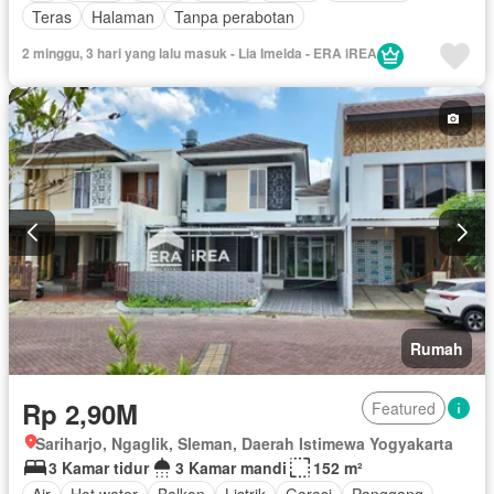
Teras
Halaman
Tanpa perabotan
2 minggu, 3 hari yang lalu masuk - Lia Imelda - ERA iREA
Rumah
Rp 2,90M
Featured
Sariharjo, Ngaglik, Sleman, Daerah Istimewa Yogyakarta
3 Kamar tidur
3 Kamar mandi
152 m²