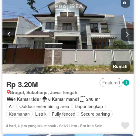
Tangki air
Telephone
Televisi
Garasi
Halaman
Wifi
Berperabot lengkap
Rumah
Rp 3,20M
Featured
Grogol, Sukoharjo, Jawa Tengah
4 Kamar tidur
6 Kamar mandi
240 m²
Air
Outdoor entertaining area
Dapur lengkap
Keamanan
Listrik
Fully fenced
Secure parking
Taman
Garasi
Halaman
Tanpa perabotan
4 hari, 4 jam yang lalu masuk - Selvi Liem - Era Irea Solo