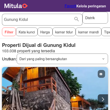
Favorit
Kelola peringatan
Distrik
Filter
Kata kunci
Harga
kamar tidur
kamar mandi
Tip
Properti Dijual di Gunung Kidul
103.038 properti yang tersedia
Urutkan:
Dari yang paling bersangkutan