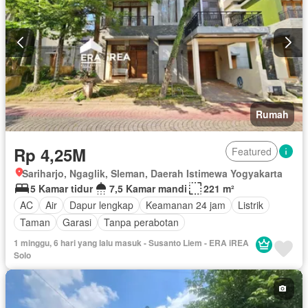
Rumah
Rp 4,25M
Featured
Sariharjo, Ngaglik, Sleman, Daerah Istimewa Yogyakarta
5 Kamar tidur
7,5 Kamar mandi
221 m²
AC
Air
Dapur lengkap
Keamanan 24 jam
Listrik
Taman
Garasi
Tanpa perabotan
1 minggu, 6 hari yang lalu masuk - Susanto Liem - ERA iREA
Solo