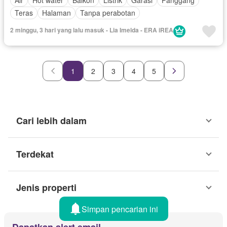
Air
Hot water
Balkon
Listrik
Garasi
Panggang
Teras
Halaman
Tanpa perabotan
2 minggu, 3 hari yang lalu masuk - Lia Imelda - ERA iREA
1
2
3
4
5
Cari lebih dalam
Terdekat
Jenis properti
Simpan pencarian ini
Dapatkan alert email