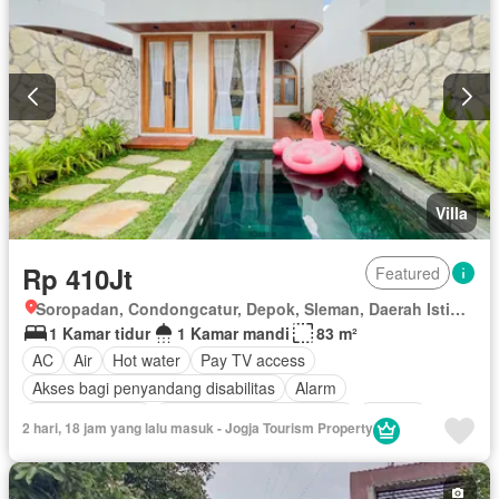
Villa
Rp 410Jt
Featured
Soropadan, Condongcatur, Depok, Sleman, Daerah Istimewa Yogyakarta
1 Kamar tidur
1 Kamar mandi
83 m²
AC
Air
Hot water
Pay TV access
Akses bagi penyandang disabilitas
Alarm
Area anak-anak
Outdoor entertaining area
Jacuzzi
2 hari, 18 jam yang lalu masuk - Jogja Tourism Property
Balkon
Cctv
Dapur lengkap
Dapur terpadu
Gym
Interkom
Internet
Keamanan
Keamanan 24 jam