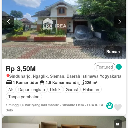
Rumah
Rp 3,50M
Featured
Sinduharjo, Ngaglik, Sleman, Daerah Istimewa Yogyakarta
4 Kamar tidur
4,5 Kamar mandi
226 m²
Air
Dapur lengkap
Listrik
Garasi
Halaman
Tanpa perabotan
1 minggu, 6 hari yang lalu masuk - Susanto Liem - ERA iREA
Solo