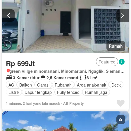
Rumah
Rp 699Jt
Featured
green villge minomartani, Minomartani, Ngaglik, Sleman, Daerah Istimewa Yogyakarta
3 Kamar tidur
2,5 Kamar mandi
61 m²
AC
Balkon
Garasi
Rubanah
Area anak-anak
Deck
Listrik
Dapur lengkap
Fully fenced
Rumah jaga
Dapur terpadu
Internet
Outdoor entertaining area
1 minggu, 2 hari yang lalu masuk - AB Property
Keamanan
Telephone
Teras
Televisi
Keamanan 24 jam
Air
Tangki air
Wifi
Halaman
Sebagian perabotan