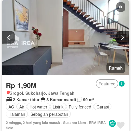
Rumah
Rp 1,90M
Featured
Grogol, Sukoharjo, Jawa Tengah
2 Kamar tidur
3 Kamar mandi
99 m²
AC
Air
Hot water
Listrik
Fully fenced
Garasi
Halaman
Sebagian perabotan
2 minggu, 2 hari yang lalu masuk - Susanto Liem - ERA iREA
Solo