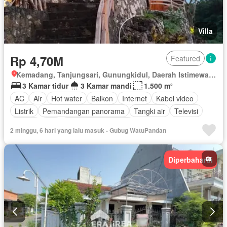
Villa
Rp 4,70M
Featured
Kemadang, Tanjungsari, Gunungkidul, Daerah Istimewa Yogyakarta
3 Kamar tidur
3 Kamar mandi
1.500 m²
AC
Air
Hot water
Balkon
Internet
Kabel video
Listrik
Pemandangan panorama
Tangki air
Televisi
Garasi
Wifi
Berperabot lengkap
2 minggu, 6 hari yang lalu masuk - Gubug WatuPandan
Diperbaharui