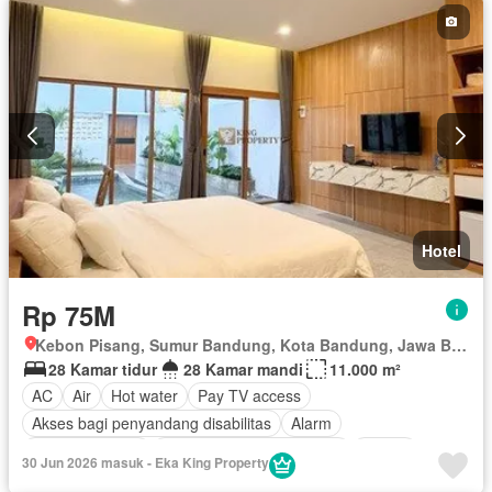
Lemari pakaian bawaan
Listrik
Secure parking
Taman
Televisi
Garasi
Berperabot lengkap
Hotel
Rp 75M
Kebon Pisang, Sumur Bandung, Kota Bandung, Jawa Barat
28 Kamar tidur
28 Kamar mandi
11.000 m²
AC
Air
Hot water
Pay TV access
Akses bagi penyandang disabilitas
Alarm
Area anak-anak
Outdoor entertaining area
Balkon
30 Jun 2026 masuk - Eka King Property
Interkom
Keamanan
Keamanan 24 jam
Kolam renang