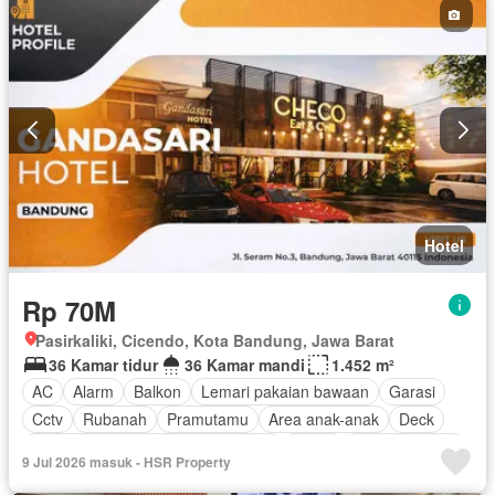
Hotel
Rp 70M
Pasirkaliki, Cicendo, Kota Bandung, Jawa Barat
36 Kamar tidur
36 Kamar mandi
1.452 m²
AC
Alarm
Balkon
Lemari pakaian bawaan
Garasi
Cctv
Rubanah
Pramutamu
Area anak-anak
Deck
Akses bagi penyandang disabilitas
Listrik
Dapur lengkap
9 Jul 2026 masuk - HSR Property
Perapian
Fully fenced
Taman
Rumah jaga