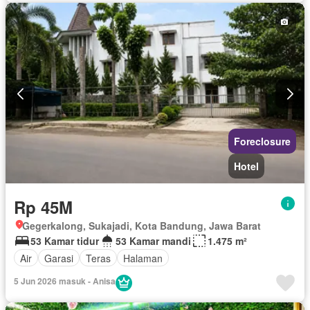
Lemari pakaian bawaan
Listrik
Pemandangan panorama
Taman
Televisi
Garasi
Berperabot lengkap
Foreclosure
Hotel
Rp 45M
Gegerkalong, Sukajadi, Kota Bandung, Jawa Barat
53 Kamar tidur
53 Kamar mandi
1.475 m²
Air
Garasi
Teras
Halaman
5 Jun 2026 masuk - Anisa