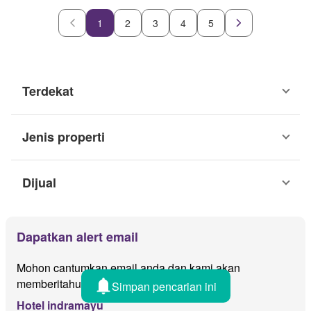
1
2
3
4
5
Terdekat
Jenis properti
Dijual
Dapatkan alert email
Mohon cantumkan email anda dan kami akan
memberitahu jika ada iklan baru untuk
Simpan pencarian ini
Hotel indramayu