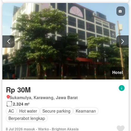
Hotel
Rp 30M
Sukamulya, Karawang, Jawa Barat
2.324 m²
AC
Hot water
Secure parking
Keamanan
Berperabot lengkap
8 Jul 2026 masuk - Warko - Brighton Akasia