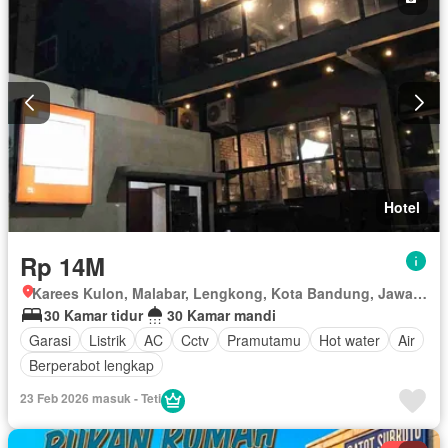
Hotel
Rp 14M
Karees Kulon, Malabar, Lengkong, Kota Bandung, Jawa Barat
30 Kamar tidur
30 Kamar mandi
Garasi
Listrik
AC
Cctv
Pramutamu
Hot water
Air
Berperabot lengkap
23 Feb 2026 masuk - Teti