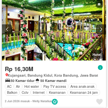
Hotel
Rp 16,30M
Kujangsari, Bandung Kidul, Kota Bandung, Jawa Barat
50 Kamar tidur
50 Kamar mandi
AC
Air
Hot water
Pay TV access
Area anak-anak
Balkon
Cctv
Internet
Keamanan
Keamanan 24 jam
Listrik
Rumah jaga
Garasi
Berperabot lengkap
2 Jun 2026 masuk - Welly Natalius