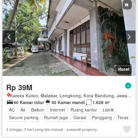
Hotel
Rp 39M
Karees Kulon, Malabar, Lengkong, Kota Bandung, Jawa Barat
40 Kamar tidur
40 Kamar mandi
1.628 m²
AC
Air
Balkon
Internet
Ruang kantor
Listrik
Secure parking
Rumah jaga
Garasi
Panggang
Teras
Halaman
Wifi
Sebagian perabotan
2 minggu, 3 hari yang lalu masuk - suwandi property