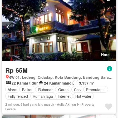
Hotel
Rp 65M
RW 01, Ledeng, Cidadap, Kota Bandung, Bandung Barat, Jawa Barat
22 Kamar tidur
24 Kamar mandi
3.157 m²
Alarm
Balkon
Rubanah
Garasi
Cctv
Pramutamu
Fully fenced
Rumah jaga
Internet
Hot water
Ruang kantor
Sebagian perabotan
2 minggu, 5 hari yang lalu masuk - Aulia Akhyar H- Property
Lovers