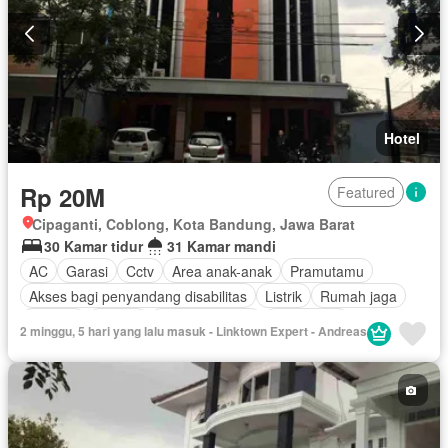
Hotel
Rp 20M
Featured
Cipaganti, Coblong, Kota Bandung, Jawa Barat
30 Kamar tidur
31 Kamar mandi
AC
Garasi
Cctv
Area anak-anak
Pramutamu
Akses bagi penyandang disabilitas
Listrik
Rumah jaga
Internet
Angkat
Secure parking
Keamanan
2 minggu, 5 hari yang lalu masuk - Linktown Expert - Andreas
Kolam renang
Telephone
Televisi
Keamanan 24 jam
Kabel video
Air
Wifi
Halaman