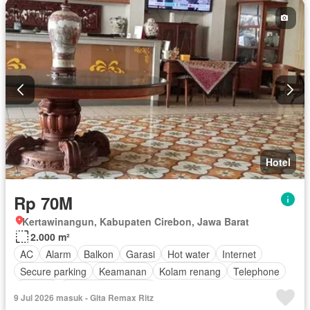
Pemanasan
Hot water
Dapur terpadu
Interkom
Internet
Angkat
Ruang kantor
Outdoor entertaining area
Pay TV access
Taman atap
Secure parking
Keamanan
Ruang layanan
Spa
Kolam renang
Telephone
Teras
Televisi
Keamanan 24 jam
Kabel video
Air
Wifi
Halaman
Tangki air
Hotel
Rp 70M
Kertawinangun, Kabupaten Cirebon, Jawa Barat
2.000 m²
AC
Alarm
Balkon
Garasi
Hot water
Internet
Secure parking
Keamanan
Kolam renang
Telephone
Televisi
Berperabot lengkap
9 Jul 2026 masuk - Gita Remax Ritz