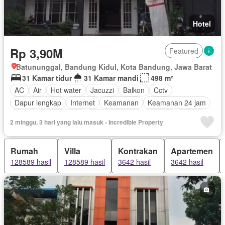
Hotel
Rp 3,90M
Featured
Batununggal, Bandung Kidul, Kota Bandung, Jawa Barat
31 Kamar tidur
31 Kamar mandi
498 m²
AC
Air
Hot water
Jacuzzi
Balkon
Cctv
Dapur lengkap
Internet
Keamanan
Keamanan 24 jam
Listrik
Fully fenced
Secure parking
Televisi
Garasi
2 minggu, 3 hari yang lalu masuk - Incredible Property
Halaman
Wifi
Sebagian perabotan
Rumah
Villa
Kontrakan
Apartemen
128589 hasil
128589 hasil
3642 hasil
3642 hasil