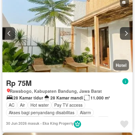
Hotel
Rp 75M
Rawabogo, Kabupaten Bandung, Jawa Barat
28 Kamar tidur
28 Kamar mandi
11.000 m²
AC
Air
Hot water
Pay TV access
Akses bagi penyandang disabilitas
Alarm
Area anak-anak
Outdoor entertaining area
Cctv
30 Jun 2026 masuk - Eka King Property
Keamanan
Keamanan 24 jam
Kolam renang