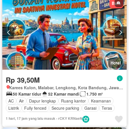
Baru
Hotel
Rp 39,50M
Karees Kulon, Malabar, Lengkong, Kota Bandung, Jawa Barat
50 Kamar tidur
52 Kamar mandi
1.750 m²
AC
Air
Dapur lengkap
Ruang kantor
Keamanan
Listrik
Fully fenced
Secure parking
Garasi
Teras
Halaman
Sebagian perabotan
1 hari, 17 jam yang lalu masuk - rCKY KRNaeN