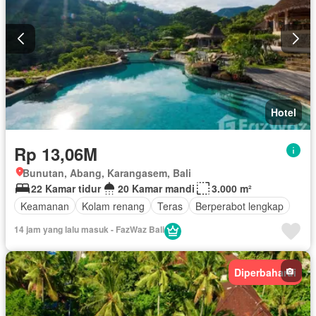
Hotel
Rp 13,06M
Bunutan, Abang, Karangasem, Bali
22 Kamar tidur
20 Kamar mandi
3.000 m²
Keamanan
Kolam renang
Teras
Berperabot lengkap
14 jam yang lalu masuk - FazWaz Bali
Diperbaharui