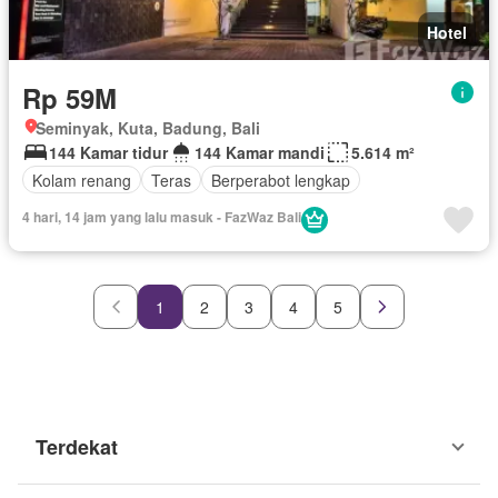
Hotel
Rp 59M
Seminyak, Kuta, Badung, Bali
144 Kamar tidur
144 Kamar mandi
5.614 m²
Kolam renang
Teras
Berperabot lengkap
4 hari, 14 jam yang lalu masuk - FazWaz Bali
1
2
3
4
5
Terdekat