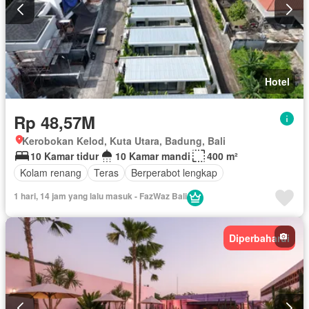
Hotel
Rp 48,57M
Kerobokan Kelod, Kuta Utara, Badung, Bali
10 Kamar tidur
10 Kamar mandi
400 m²
Kolam renang
Teras
Berperabot lengkap
1 hari, 14 jam yang lalu masuk - FazWaz Bali
Diperbaharui