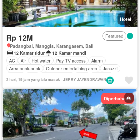
Hotel
Rp 12M
Featured
Padangbai, Manggis, Karangasem, Bali
12 Kamar tidur
12 Kamar mandi
AC
Air
Hot water
Pay TV access
Alarm
Area anak-anak
Outdoor entertaining area
Jacuzzi
Balkon
Cctv
Dapur lengkap
Deck
Interkom
2 hari, 19 jam yang lalu masuk - JERRY JAYENDRAWAN
Internet
Ruang kantor
Keamanan
Keamanan 24 jam
Kolam renang
Pramutamu
Listrik
Fully fenced
Diperbaharui
Secure parking
Pemanasan
Pemandangan panorama
Taman
Taman atap
Tangki air
Telephone
Televisi
Garasi
Teras
Halaman
Wifi
Berperabot lengkap