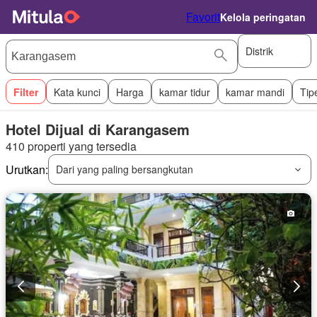
Favorit
Kelola peringatan
Distrik
Filter
Kata kunci
Harga
kamar tidur
kamar mandi
Tip
Hotel Dijual di Karangasem
410 properti yang tersedia
Urutkan:
Dari yang paling bersangkutan