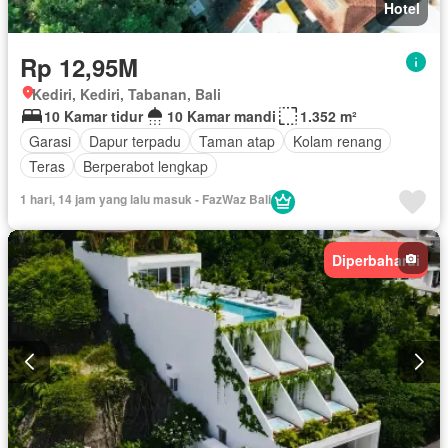
Hotel
Rp 12,95M
Kediri, Kediri, Tabanan, Bali
10 Kamar tidur
10 Kamar mandi
1.352 m²
Garasi
Dapur terpadu
Taman atap
Kolam renang
Teras
Berperabot lengkap
1 hari, 14 jam yang lalu masuk - FazWaz Bali
Diperbaharui