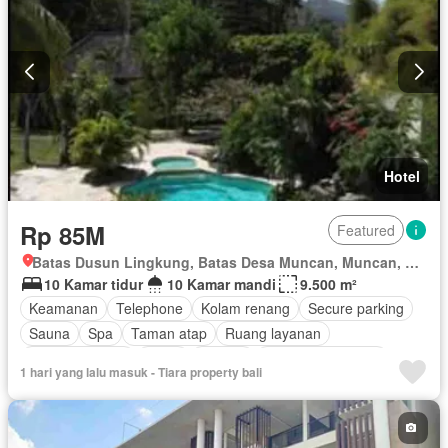
Hotel
Rp 85M
Featured
Batas Dusun Lingkung, Batas Desa Muncan, Muncan, Kecamatan Kopang, Lombok Tengah, Nusa Tenggara Barat
10 Kamar tidur
10 Kamar mandi
9.500 m²
Keamanan
Telephone
Kolam renang
Secure parking
Sauna
Spa
Taman atap
Ruang layanan
Lapangan tenis
Teras
Televisi
Keamanan 24 jam
1 hari yang lalu masuk - Tiara property bali
Wifi
Tangki air
Air
Kabel video
Halaman
Pay TV access
Gas alam
Pemandangan panorama
Outdoor entertaining area
Pustaka
Ruang kantor