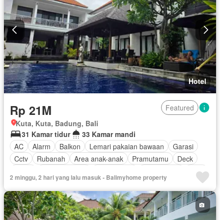
Telephone
Televisi
Garasi
Panggang
Teras
Halaman
Wifi
Berperabot lengkap
Hotel
Rp 21M
Featured
Kuta, Kuta, Badung, Bali
31 Kamar tidur
33 Kamar mandi
AC
Alarm
Balkon
Lemari pakaian bawaan
Garasi
Cctv
Rubanah
Area anak-anak
Pramutamu
Deck
Listrik
Dapur lengkap
Fully fenced
Rumah jaga
Gym
2 minggu, 2 hari yang lalu masuk - Balimyhome property
Hot water
Dapur terpadu
Internet
Jacuzzi
Gas alam
Outdoor entertaining area
Secure parking
Keamanan
Kolam renang
Teras
Televisi
Keamanan 24 jam
Kabel video
Air
Tangki air
Wifi
Halaman