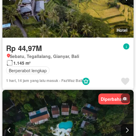
Hotel
Rp 44,97M
Sebatu, Tegallalang, Gianyar, Bali
1.145 m²
Berperabot lengkap
1 hari, 14 jam yang lalu masuk - FazWaz Bali
Diperbaharui