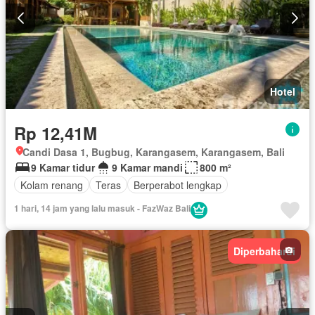
Hotel
Rp 12,41M
Candi Dasa 1, Bugbug, Karangasem, Karangasem, Bali
9 Kamar tidur
9 Kamar mandi
800 m²
Kolam renang
Teras
Berperabot lengkap
1 hari, 14 jam yang lalu masuk - FazWaz Bali
Diperbaharui