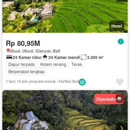
Hotel
Rp 80,95M
Ubud, Ubud, Gianyar, Bali
24 Kamar tidur
24 Kamar mandi
3.200 m²
Dapur terpadu
Kolam renang
Teras
Berperabot lengkap
1 hari, 14 jam yang lalu masuk - FazWaz Bali
Diperbaharui