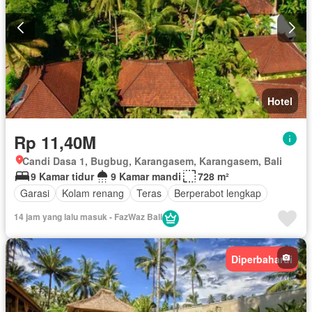
Hotel
Rp 11,40M
Candi Dasa 1, Bugbug, Karangasem, Karangasem, Bali
9 Kamar tidur
9 Kamar mandi
728 m²
Garasi
Kolam renang
Teras
Berperabot lengkap
14 jam yang lalu masuk - FazWaz Bali
Diperbaharui