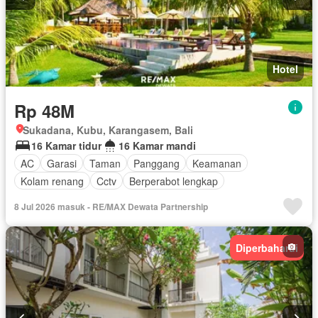
Hotel
Rp 48M
Sukadana, Kubu, Karangasem, Bali
16 Kamar tidur
16 Kamar mandi
AC
Garasi
Taman
Panggang
Keamanan
Kolam renang
Cctv
Berperabot lengkap
8 Jul 2026 masuk - RE/MAX Dewata Partnership
Diperbaharui