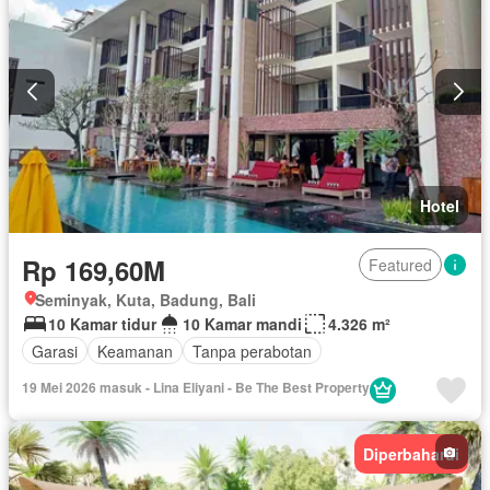
Jacuzzi
Internet
Pemanasan
Interkom
Gym
Dapur terpadu
Rumah jaga
Hot water
Panggang
Listrik
Fully fenced
Akses bagi penyandang disabilitas
Perapian
Deck
Dapur lengkap
Pramutamu
Taman
Area anak-anak
Lemari pakaian bawaan
Rubanah
Balkon
Cctv
Alarm
Garasi
AC
Berperabot lengkap
Hotel
Rp 169,60M
Featured
Seminyak, Kuta, Badung, Bali
10 Kamar tidur
10 Kamar mandi
4.326 m²
Garasi
Keamanan
Tanpa perabotan
19 Mei 2026 masuk - Lina Eliyani - Be The Best Property
Diperbaharui