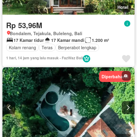
Hotel
Rp 53,96M
Bondalem, Tejakula, Buleleng, Bali
17 Kamar tidur
17 Kamar mandi
1.200 m²
Kolam renang
Teras
Berperabot lengkap
1 hari, 14 jam yang lalu masuk - FazWaz Bali
Diperbaharui