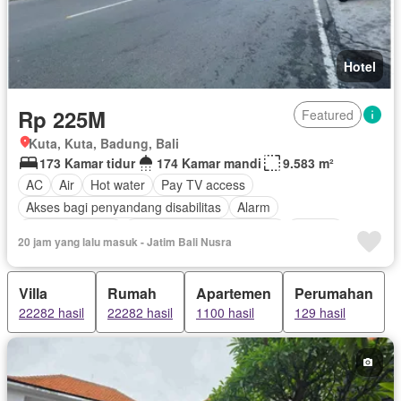
Hotel
Rp 225M
Featured
Kuta, Kuta, Badung, Bali
173 Kamar tidur
174 Kamar mandi
9.583 m²
AC
Air
Hot water
Pay TV access
Akses bagi penyandang disabilitas
Alarm
Area anak-anak
Outdoor entertaining area
Jacuzzi
20 jam yang lalu masuk - Jatim Bali Nusra
Balkon
Cctv
Dapur lengkap
Dapur terpadu
Deck
Rubanah
Gym
Interkom
Internet
Kabel video
Villa
Rumah
Apartemen
Perumahan
Ruang kantor
Keamanan
Keamanan 24 jam
22282 hasil
22282 hasil
1100 hasil
129 hasil
Kolam renang
Pramutamu
Lemari pakaian bawaan
Angkat
Listrik
Fully fenced
Secure parking
Pemanasan
Pemandangan panorama
Rumah jaga
Ruang layanan
Spa
Taman
Taman atap
Tangki air