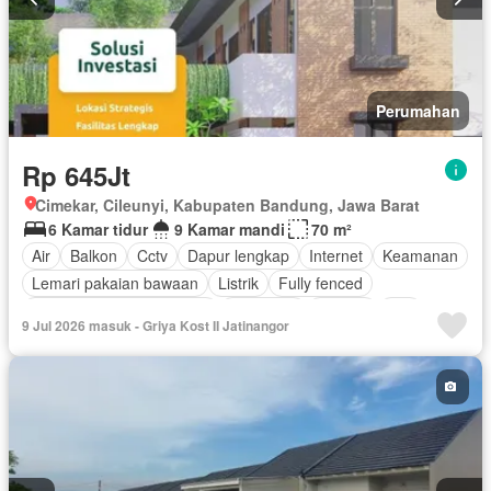
Perumahan
Rp 645Jt
Cimekar, Cileunyi, Kabupaten Bandung, Jawa Barat
6 Kamar tidur
9 Kamar mandi
70 m²
Air
Balkon
Cctv
Dapur lengkap
Internet
Keamanan
Lemari pakaian bawaan
Listrik
Fully fenced
Pemandangan panorama
Tangki air
Televisi
Wifi
9 Jul 2026 masuk - Griya Kost II Jatinangor
Sebagian perabotan