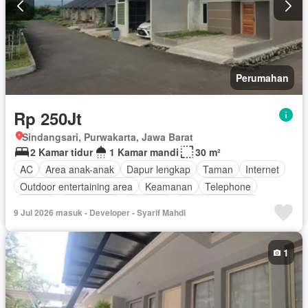
Perumahan
Rp 250Jt
Sindangsari, Purwakarta, Jawa Barat
2 Kamar tidur
1 Kamar mandi
30 m²
AC
Area anak-anak
Dapur lengkap
Taman
Internet
Outdoor entertaining area
Keamanan
Telephone
Televisi
Kabel video
Halaman
Tanpa perabotan
9 Jul 2026 masuk - Developer - Syarif Mahdi
1