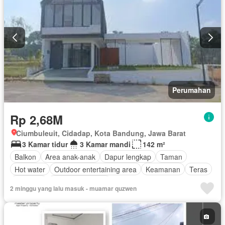
Perumahan
Rp 2,68M
Ciumbuleuit, Cidadap, Kota Bandung, Jawa Barat
3 Kamar tidur
3 Kamar mandi
142 m²
Balkon
Area anak-anak
Dapur lengkap
Taman
Hot water
Outdoor entertaining area
Keamanan
Teras
Halaman
Tanpa perabotan
2 minggu yang lalu masuk - muamar quzwen