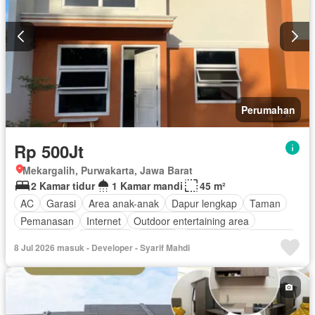
Perumahan
Rp 500Jt
Mekargalih, Purwakarta, Jawa Barat
2 Kamar tidur
1 Kamar mandi
45 m²
AC
Garasi
Area anak-anak
Dapur lengkap
Taman
Pemanasan
Internet
Outdoor entertaining area
Keamanan
Telephone
Televisi
Kabel video
Halaman
8 Jul 2026 masuk - Developer - Syarif Mahdi
Tanpa perabotan