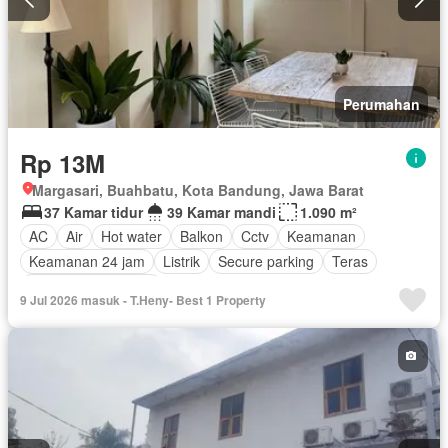
Perumahan
Rp 13M
Margasari, Buahbatu, Kota Bandung, Jawa Barat
37 Kamar tidur
39 Kamar mandi
1.090 m²
AC
Air
Hot water
Balkon
Cctv
Keamanan
Keamanan 24 jam
Listrik
Secure parking
Teras
Berperabot lengkap
9 Jul 2026 masuk - T.Heny- Best 1 Property