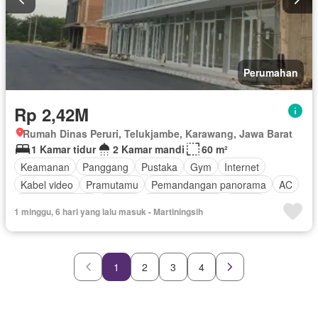
Perumahan
Rp 2,42M
Rumah Dinas Peruri, Telukjambe, Karawang, Jawa Barat
1 Kamar tidur
2 Kamar mandi
60 m²
Keamanan
Panggang
Pustaka
Gym
Internet
Kabel video
Pramutamu
Pemandangan panorama
AC
Area anak-anak
Taman
Lapangan tenis
Garasi
1 minggu, 6 hari yang lalu masuk - Martiningsih
Tanpa perabotan
1
2
3
4