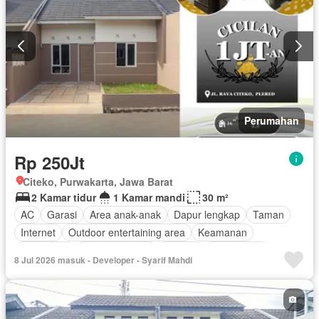
Perumahan
Rp 250Jt
Citeko, Purwakarta, Jawa Barat
2 Kamar tidur
1 Kamar mandi
30 m²
AC
Garasi
Area anak-anak
Dapur lengkap
Taman
Internet
Outdoor entertaining area
Keamanan
Telephone
Lapangan tenis
Televisi
Kabel video
8 Jul 2026 masuk - Developer - Syarif Mahdi
Halaman
Tanpa perabotan