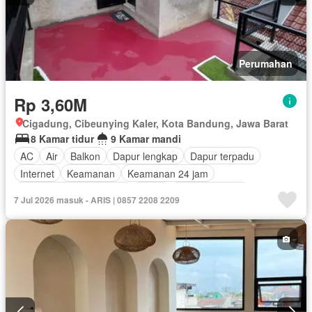
Perumahan
Rp 3,60M
Cigadung, Cibeunying Kaler, Kota Bandung, Jawa Barat
8 Kamar tidur
9 Kamar mandi
AC
Air
Balkon
Dapur lengkap
Dapur terpadu
Internet
Keamanan
Keamanan 24 jam
Lemari pakaian bawaan
Listrik
Secure parking
7 Jul 2026 masuk - ARIS | 0857 2208 2209
Pemandangan panorama
Garasi
Teras
Berperabot lengkap