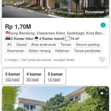
Perumahan
Rp 1,70M
Riung Bandung, Cisaranten Kidul, Gedebage, Kota Bandung, Jawa Barat
2 Kamar tidur
2 Kamar mandi
74 m²
AC
Garasi
Area anak-anak
Taman
Secure parking
Keamanan
Kolam renang
Halaman
Tanpa perabotan
2 minggu, 1 hari yang lalu masuk - Juragan Tanah
3 kamar
4 kamar
5 kamar
102 hasil
30 hasil
14 hasil