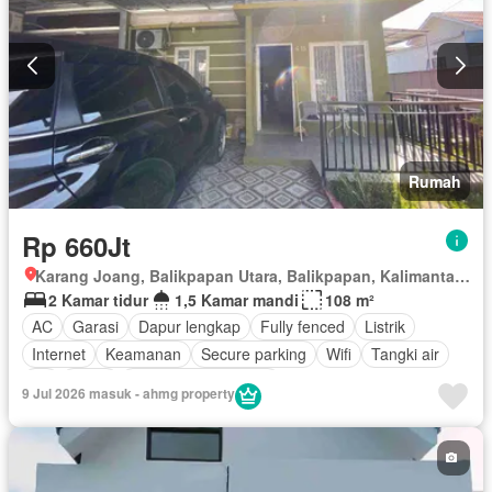
Rumah
Rp 660Jt
Karang Joang, Balikpapan Utara, Balikpapan, Kalimantan Timur
2 Kamar tidur
1,5 Kamar mandi
108 m²
AC
Garasi
Dapur lengkap
Fully fenced
Listrik
Internet
Keamanan
Secure parking
Wifi
Tangki air
Air
Teras
Sebagian perabotan
9 Jul 2026 masuk - ahmg property