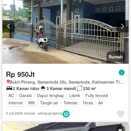
Rumah
Rp 950Jt
Bukit Pinang, Samarinda Ulu, Samarinda, Kalimantan Timur
2 Kamar tidur
3 Kamar mandi
230 m²
AC
Garasi
Dapur lengkap
Listrik
Fully fenced
Internet
Wifi
Tangki air
Televisi
Teras
Air
Sebagian perabotan
9 Jul 2026 masuk - ahmg property