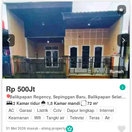
Rumah
Rp 500Jt
Balikpapan Regency, Sepinggan Baru, Balikpapan Selatan, Balikpapan, Kalimantan Timur
2 Kamar tidur
1,5 Kamar mandi
72 m²
AC
Garasi
Listrik
Cctv
Dapur lengkap
Internet
Keamanan
Wifi
Tangki air
Televisi
Teras
Air
Halaman
Sebagian perabotan
31 Mei 2026 masuk - ahmg property