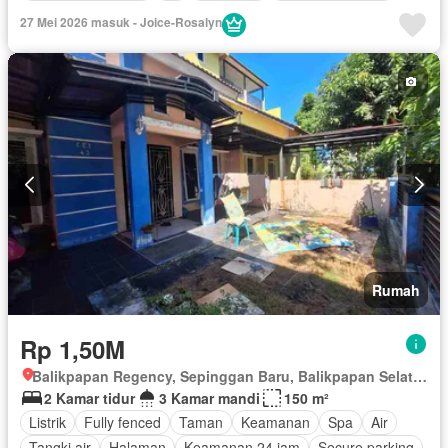
27 Mei 2026 masuk - Joice-Rosalyn
Rumah
Rp 1,50M
Balikpapan Regency, Sepinggan Baru, Balikpapan Selatan, Balikpapan, Kalimantan Timur
2 Kamar tidur
3 Kamar mandi
150 m²
Listrik
Fully fenced
Taman
Keamanan
Spa
Air
Tangki air
Halaman
Keamanan 24 jam
Secure parking