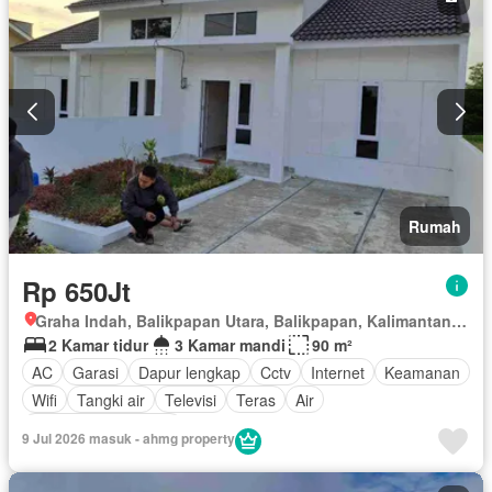
Rumah
Rp 650Jt
Graha Indah, Balikpapan Utara, Balikpapan, Kalimantan Timur
2 Kamar tidur
3 Kamar mandi
90 m²
AC
Garasi
Dapur lengkap
Cctv
Internet
Keamanan
Wifi
Tangki air
Televisi
Teras
Air
Sebagian perabotan
9 Jul 2026 masuk - ahmg property