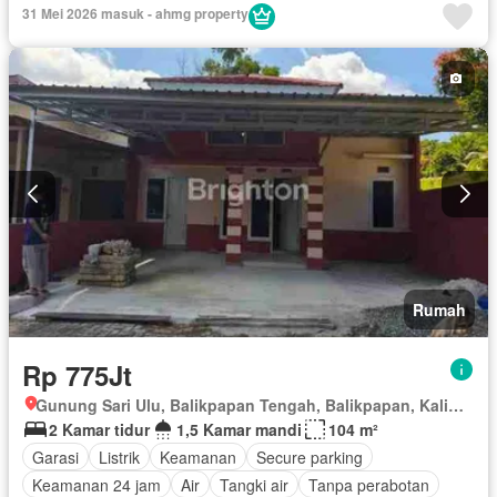
Televisi
Teras
Air
Halaman
Sebagian perabotan
31 Mei 2026 masuk - ahmg property
Rumah
Rp 775Jt
Gunung Sari Ulu, Balikpapan Tengah, Balikpapan, Kalimantan Timur
2 Kamar tidur
1,5 Kamar mandi
104 m²
Garasi
Listrik
Keamanan
Secure parking
Keamanan 24 jam
Air
Tangki air
Tanpa perabotan