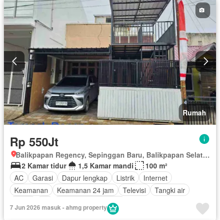
Rumah
Rp 550Jt
Balikpapan Regency, Sepinggan Baru, Balikpapan Selatan, Balikpapan, Kalimantan Timur
2 Kamar tidur
1,5 Kamar mandi
100 m²
AC
Garasi
Dapur lengkap
Listrik
Internet
Keamanan
Keamanan 24 jam
Televisi
Tangki air
Teras
Air
Sebagian perabotan
7 Jun 2026 masuk - ahmg property