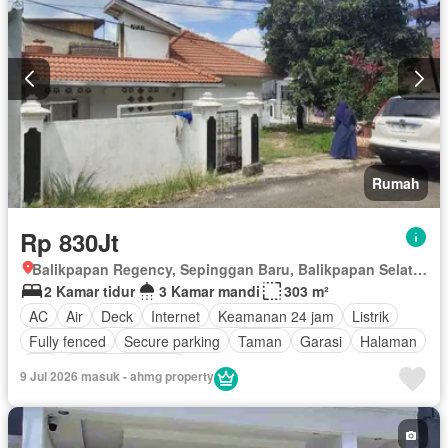
Rumah
Rp 830Jt
Balikpapan Regency, Sepinggan Baru, Balikpapan Selatan, Balikpapan, Kalimantan Timur
2 Kamar tidur
3 Kamar mandi
303 m²
AC
Air
Deck
Internet
Keamanan 24 jam
Listrik
Fully fenced
Secure parking
Taman
Garasi
Halaman
Wifi
Tanpa perabotan
9 Jul 2026 masuk - ahmg property