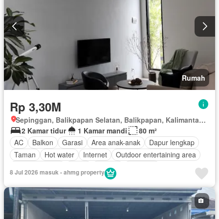
Rumah
Rp 3,30M
Sepinggan, Balikpapan Selatan, Balikpapan, Kalimantan Timur
2 Kamar tidur
1 Kamar mandi
80 m²
AC
Balkon
Garasi
Area anak-anak
Dapur lengkap
Taman
Hot water
Internet
Outdoor entertaining area
Secure parking
Teras
Televisi
Halaman
8 Jul 2026 masuk - ahmg property
Berperabot lengkap