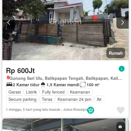
Rumah
Rp 600Jt
Gunung Sari Ulu, Balikpapan Tengah, Balikpapan, Kalimantan Timur
2 Kamar tidur
1,5 Kamar mandi
100 m²
Garasi
Listrik
Fully fenced
Keamanan
Secure parking
Teras
Keamanan 24 jam
Air
Tangki air
Tanpa perabotan
1 minggu, 5 hari yang lalu masuk - Joice-Rosalyn