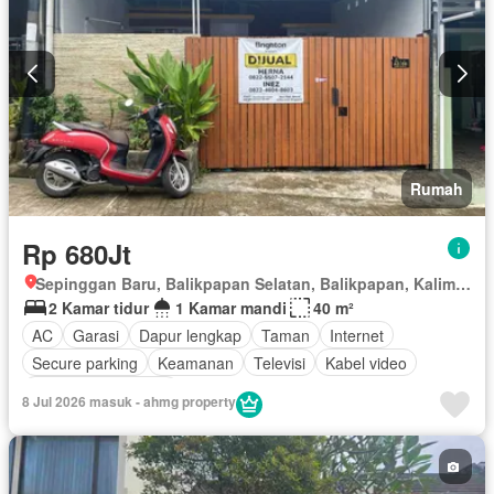
Rumah
Rp 680Jt
Sepinggan Baru, Balikpapan Selatan, Balikpapan, Kalimantan Timur
2 Kamar tidur
1 Kamar mandi
40 m²
AC
Garasi
Dapur lengkap
Taman
Internet
Secure parking
Keamanan
Televisi
Kabel video
Berperabot lengkap
8 Jul 2026 masuk - ahmg property