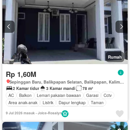
Rumah
Rp 1,60M
Sepinggan Baru, Balikpapan Selatan, Balikpapan, Kalimantan Timur
2 Kamar tidur
3 Kamar mandi
78 m²
AC
Balkon
Lemari pakaian bawaan
Garasi
Cctv
Area anak-anak
Listrik
Dapur lengkap
Taman
Hot water
Dapur terpadu
Internet
Keamanan
9 Jul 2026 masuk - Joice-Rosalyn
Rumah jaga
Televisi
Kabel video
Keamanan 24 jam
Wifi
Air
Tangki air
Halaman
Berperabot lengkap