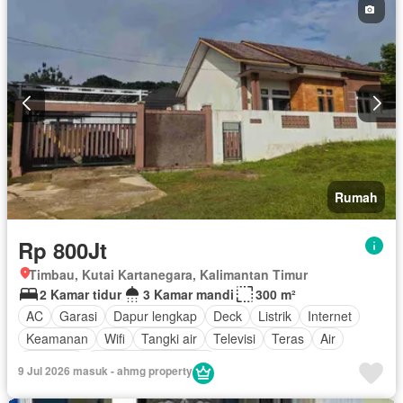
Rumah
Rp 800Jt
Timbau, Kutai Kartanegara, Kalimantan Timur
2 Kamar tidur
3 Kamar mandi
300 m²
AC
Garasi
Dapur lengkap
Deck
Listrik
Internet
Keamanan
Wifi
Tangki air
Televisi
Teras
Air
Halaman
Sebagian perabotan
9 Jul 2026 masuk - ahmg property