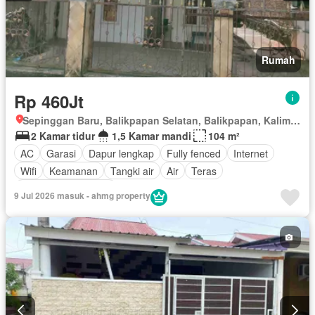
Rumah
Rp 460Jt
Sepinggan Baru, Balikpapan Selatan, Balikpapan, Kalimantan Timur
2 Kamar tidur
1,5 Kamar mandi
104 m²
AC
Garasi
Dapur lengkap
Fully fenced
Internet
Wifi
Keamanan
Tangki air
Air
Teras
Sebagian perabotan
9 Jul 2026 masuk - ahmg property