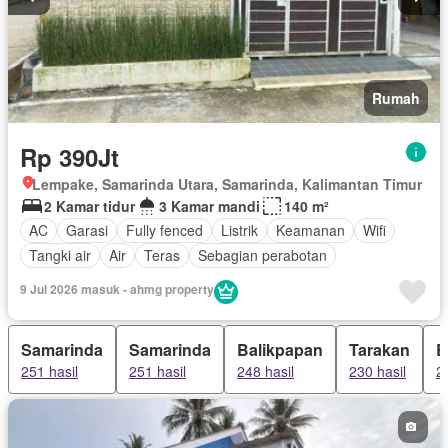
Rumah
Rp 390Jt
Lempake, Samarinda Utara, Samarinda, Kalimantan Timur
2 Kamar tidur
3 Kamar mandi
140 m²
AC
Garasi
Fully fenced
Listrik
Keamanan
Wifi
Tangki air
Air
Teras
Sebagian perabotan
9 Jul 2026 masuk - ahmg property
Samarinda
Samarinda
Balikpapan
Tarakan
B
251 hasil
251 hasil
248 hasil
230 hasil
2