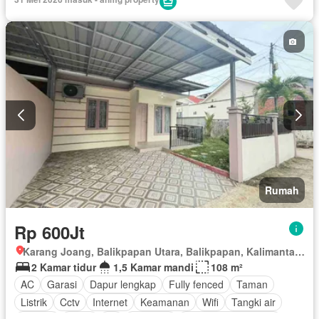
Rumah
Rp 600Jt
Karang Joang, Balikpapan Utara, Balikpapan, Kalimantan Timur
2 Kamar tidur
1,5 Kamar mandi
108 m²
AC
Garasi
Dapur lengkap
Fully fenced
Taman
Listrik
Cctv
Internet
Keamanan
Wifi
Tangki air