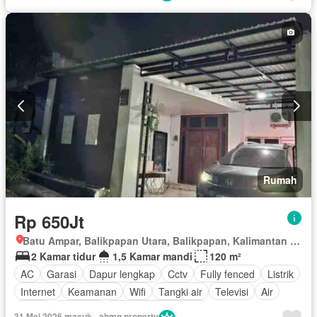
Rumah
Rp 650Jt
Batu Ampar, Balikpapan Utara, Balikpapan, Kalimantan Timur
2 Kamar tidur
1,5 Kamar mandi
120 m²
AC
Garasi
Dapur lengkap
Cctv
Fully fenced
Listrik
Internet
Keamanan
Wifi
Tangki air
Televisi
Air
Teras
Halaman
Sebagian perabotan
31 Mei 2026 masuk - ahmg property