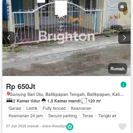
Rumah
Rp 650Jt
Gunung Sari Ulu, Balikpapan Tengah, Balikpapan, Kalimantan Timur
2 Kamar tidur
1,5 Kamar mandi
120 m²
Garasi
Listrik
Fully fenced
Keamanan
Keamanan 24 jam
Secure parking
Teras
Tangki air
Air
Halaman
Tanpa perabotan
27 Jun 2026 masuk - Joice-Rosalyn