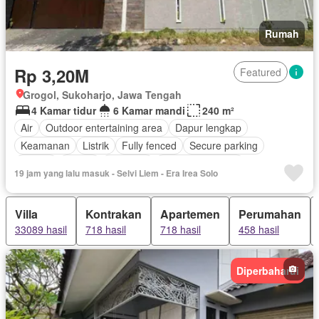
Rumah
Rp 3,20M
Featured
Grogol, Sukoharjo, Jawa Tengah
4 Kamar tidur
6 Kamar mandi
240 m²
Air
Outdoor entertaining area
Dapur lengkap
Keamanan
Listrik
Fully fenced
Secure parking
Taman
Garasi
Halaman
Tanpa perabotan
19 jam yang lalu masuk - Selvi Liem - Era Irea Solo
Villa
Kontrakan
Apartemen
Perumahan
33089 hasil
718 hasil
718 hasil
458 hasil
Diperbaharui