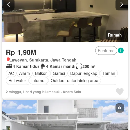
Rumah
Rp 1,90M
Featured
Laweyan, Surakarta, Jawa Tengah
4 Kamar tidur
4 Kamar mandi
200 m²
AC
Alarm
Balkon
Garasi
Dapur lengkap
Taman
Hot water
Internet
Outdoor entertaining area
Telephone
Televisi
Kabel video
Berperabot lengkap
2 minggu, 1 hari yang lalu masuk - Andra Solo