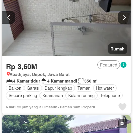
Rumah
Rp 3,60M
Featured
Abadijaya, Depok, Jawa Barat
4 Kamar tidur
4 Kamar mandi
350 m²
Balkon
Garasi
Dapur lengkap
Taman
Hot water
Secure parking
Keamanan
Kolam renang
Telephone
Lapangan tenis
Halaman
Tanpa perabotan
6 hari, 23 jam yang lalu masuk - Paman Sam Properti