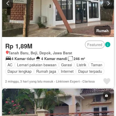
Rumah
Rp 1,89M
Featured
Tanah Baru, Beji, Depok, Jawa Barat
4 Kamar tidur
4 Kamar mandi
246 m²
AC
Lemari pakaian bawaan
Garasi
Listrik
Taman
Dapur lengkap
Rumah jaga
Internet
Dapur terpadu
Pemandangan panorama
Outdoor entertaining area
2 minggu, 3 hari yang lalu masuk - Linktown Expert - Clarissa
Keamanan
Secure parking
Keamanan 24 jam
Air
Wifi
Halaman
Teras
Balkon
Sebagian perabotan