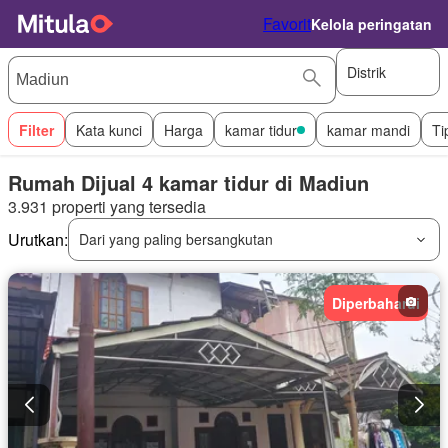
Favorit
Kelola peringatan
Distrik
Filter
Kata kunci
Harga
kamar tidur
kamar mandi
Ti
Rumah Dijual 4 kamar tidur di Madiun
3.931 properti yang tersedia
Urutkan:
Dari yang paling bersangkutan
Diperbaharui