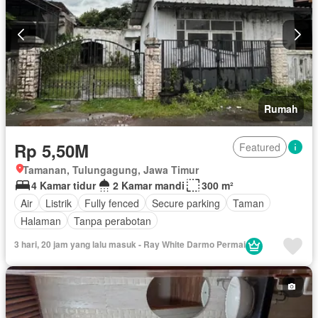
Rumah
Rp 5,50M
Featured
Tamanan, Tulungagung, Jawa Timur
4 Kamar tidur
2 Kamar mandi
300 m²
Air
Listrik
Fully fenced
Secure parking
Taman
Halaman
Tanpa perabotan
3 hari, 20 jam yang lalu masuk - Ray White Darmo Permai