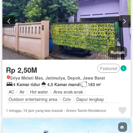
Rumah
Rp 2,50M
Featured
Griya Melati Mas, Jatimulya, Depok, Jawa Barat
4 Kamar tidur
4,5 Kamar mandi
183 m²
AC
Air
Hot water
Area anak-anak
Outdoor entertaining area
Cctv
Dapur lengkap
Dapur terpadu
Gym
Internet
Lemari pakaian bawaan
1 minggu, 19 jam yang lalu masuk - Green Tamin Residence
Listrik
Fully fenced
Secure parking
Pemanasan
Taman
Tangki air
Televisi
Garasi
Panggang
Teras
Halaman
Wifi
Sebagian perabotan