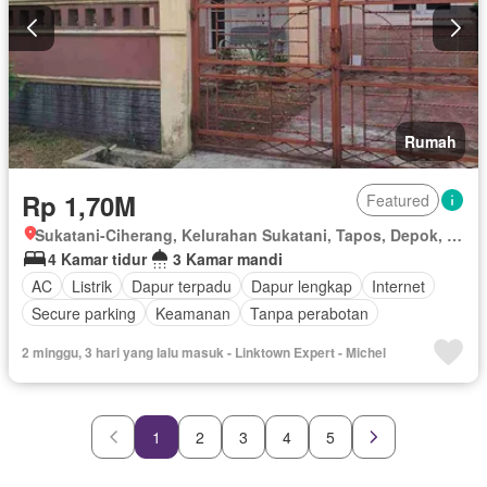
Rumah
Rp 1,70M
Featured
Sukatani-Ciherang, Kelurahan Sukatani, Tapos, Depok, Jawa Barat
4 Kamar tidur
3 Kamar mandi
AC
Listrik
Dapur terpadu
Dapur lengkap
Internet
Secure parking
Keamanan
Tanpa perabotan
2 minggu, 3 hari yang lalu masuk - Linktown Expert - Michel
1
2
3
4
5