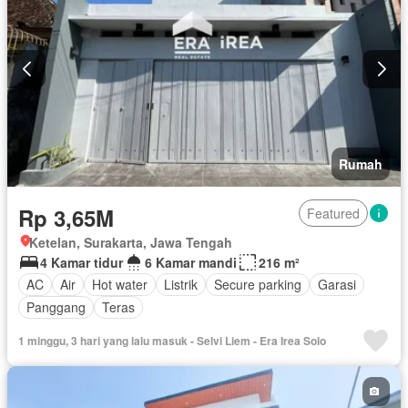
Rumah
Rp 3,65M
Featured
Ketelan, Surakarta, Jawa Tengah
4 Kamar tidur
6 Kamar mandi
216 m²
AC
Air
Hot water
Listrik
Secure parking
Garasi
Panggang
Teras
1 minggu, 3 hari yang lalu masuk - Selvi Liem - Era Irea Solo