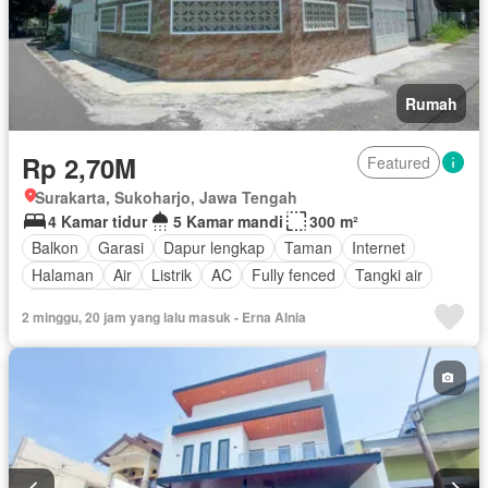
Rumah
Rp 2,70M
Featured
Surakarta, Sukoharjo, Jawa Tengah
4 Kamar tidur
5 Kamar mandi
300 m²
Balkon
Garasi
Dapur lengkap
Taman
Internet
Halaman
Air
Listrik
AC
Fully fenced
Tangki air
Tanpa perabotan
2 minggu, 20 jam yang lalu masuk - Erna Alnia