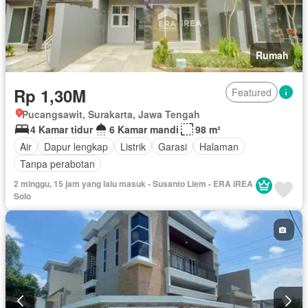
Rumah
Rp 1,30M
Featured
Pucangsawit, Surakarta, Jawa Tengah
4 Kamar tidur
6 Kamar mandi
98 m²
Air
Dapur lengkap
Listrik
Garasi
Halaman
Tanpa perabotan
2 minggu, 15 jam yang lalu masuk - Susanto Liem - ERA iREA
Solo