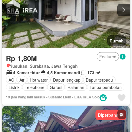
Rumah
Rp 1,80M
Featured
Nusukan, Surakarta, Jawa Tengah
4 Kamar tidur
4,5 Kamar mandi
173 m²
AC
Air
Hot water
Dapur lengkap
Dapur terpadu
Listrik
Telephone
Garasi
Halaman
Tanpa perabotan
19 jam yang lalu masuk - Susanto Liem - ERA iREA Solo
Diperbaharui