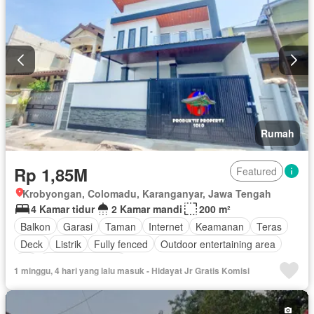
Rumah
Rp 1,85M
Featured
Krobyongan, Colomadu, Karanganyar, Jawa Tengah
4 Kamar tidur
2 Kamar mandi
200 m²
Balkon
Garasi
Taman
Internet
Keamanan
Teras
Deck
Listrik
Fully fenced
Outdoor entertaining area
Air
Tanpa perabotan
1 minggu, 4 hari yang lalu masuk - Hidayat Jr Gratis Komisi