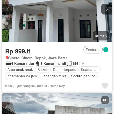
Rumah
Rp 999Jt
Featured
Cinere, Cinere, Depok, Jawa Barat
4 Kamar tidur
3 Kamar mandi
156 m²
Area anak-anak
Balkon
Dapur terpadu
Keamanan
Keamanan 24 jam
Lapangan tenis
Secure parking
Rumah jaga
Taman
Teras
Tanpa perabotan
2 hari, 9 jam yang lalu masuk - Home Key