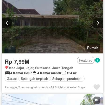
Rumah
Rp 7,99M
Featured
Desa Jajar, Jajar, Surakarta, Jawa Tengah
4 Kamar tidur
4 Kamar mandi
134 m²
Garasi
Setengah terpisah
Sebagian perabotan
2 minggu, 2 jam yang lalu masuk - Aji Brighton Warrior Bogor