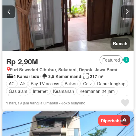
Rumah
Rp 2,90M
Featured
Puri Sriwedari Cibubur, Sukatani, Depok, Jawa Barat
4 Kamar tidur
3,5 Kamar mandi
217 m²
AC
Air
Pay TV access
Balkon
Cctv
Dapur lengkap
Gas alam
Internet
Keamanan
Keamanan 24 jam
Listrik
Secure parking
Rumah jaga
Taman
Tangki air
1 hari, 19 jam yang lalu masuk - Joko Mulyono
Televisi
Panggang
Teras
Wifi
Sebagian perabotan
Diperbaharui