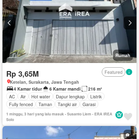
Rumah
Rp 3,65M
Featured
Ketelan, Surakarta, Jawa Tengah
4 Kamar tidur
6 Kamar mandi
216 m²
AC
Air
Hot water
Dapur lengkap
Listrik
Fully fenced
Taman
Tangki air
Garasi
Sebagian perabotan
1 minggu, 3 hari yang lalu masuk - Susanto Liem - ERA iREA
Solo