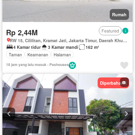
Rumah
Rp 2,44M
Featured
RW 15, Cililitan, Kramat Jati, Jakarta Timur, Daerah Khusus Ibukota Jakarta
4 Kamar tidur
3 Kamar mandi
162 m²
Taman
Keamanan
Halaman
18 jam yang lalu masuk - Pashouses
Diperbaharui