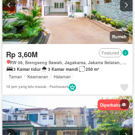
Rumah
Rp 3,60M
Featured
RW 08, Srengseng Sawah, Jagakarsa, Jakarta Selatan, Daerah Khusus Ibukota Jakarta
3 Kamar tidur
3 Kamar mandi
250 m²
Taman
Keamanan
Halaman
18 jam yang lalu masuk - Pashouses
Diperbaharui