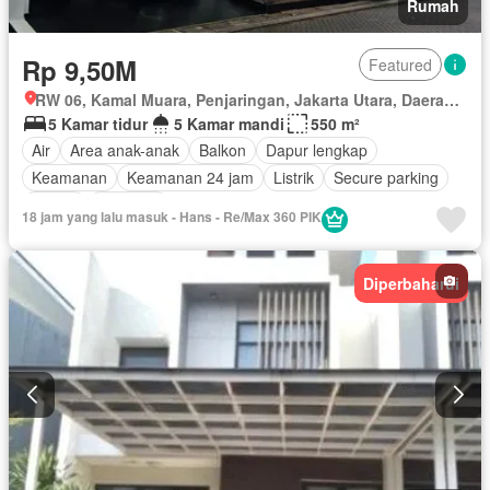
Rumah
Rp 9,50M
Featured
RW 06, Kamal Muara, Penjaringan, Jakarta Utara, Daerah Khusus Ibukota Jakarta
5 Kamar tidur
5 Kamar mandi
550 m²
Air
Area anak-anak
Balkon
Dapur lengkap
Keamanan
Keamanan 24 jam
Listrik
Secure parking
Garasi
Halaman
18 jam yang lalu masuk - Hans - Re/Max 360 PIK
Diperbaharui