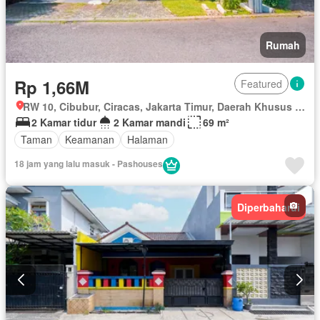
Rumah
Rp 1,66M
Featured
RW 10, Cibubur, Ciracas, Jakarta Timur, Daerah Khusus Ibukota Jakarta
2 Kamar tidur
2 Kamar mandi
69 m²
Taman
Keamanan
Halaman
18 jam yang lalu masuk - Pashouses
Diperbaharui