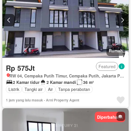
Rumah
Rp 575Jt
Featured
RW 04, Cempaka Putih Timur, Cempaka Putih, Jakarta Pusat, Daerah Khusus Ibukota Jakarta
2 Kamar tidur
2 Kamar mandi
36 m²
Listrik
Tangki air
Air
Tanpa perabotan
1 jam yang lalu masuk - Arni Property Agent
Diperbaharui