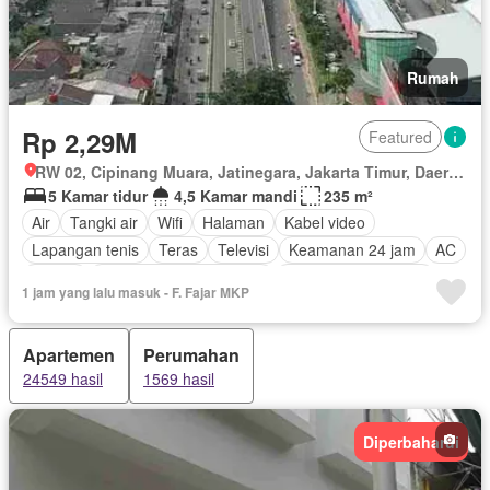
Rumah
Rp 2,29M
Featured
RW 02, Cipinang Muara, Jatinegara, Jakarta Timur, Daerah Khusus Ibukota Jakarta
5 Kamar tidur
4,5 Kamar mandi
235 m²
Air
Tangki air
Wifi
Halaman
Kabel video
Lapangan tenis
Teras
Televisi
Keamanan 24 jam
AC
Balkon
Lemari pakaian bawaan
Sebagian perabotan
1 jam yang lalu masuk - F. Fajar MKP
Apartemen
Perumahan
24549 hasil
1569 hasil
Diperbaharui