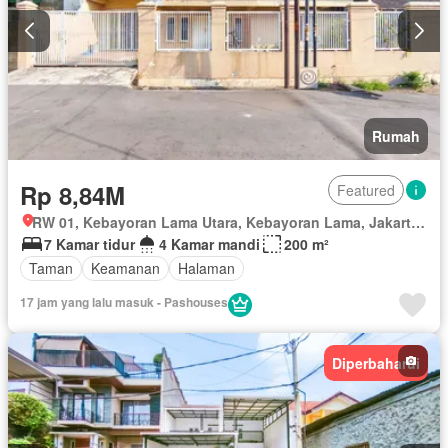
Rumah
Rp 8,84M
Featured
RW 01, Kebayoran Lama Utara, Kebayoran Lama, Jakarta Selatan, Daerah Khusus Ibukota Jakarta
7 Kamar tidur
4 Kamar mandi
200 m²
Taman
Keamanan
Halaman
17 jam yang lalu masuk - Pashouses
Diperbaharui