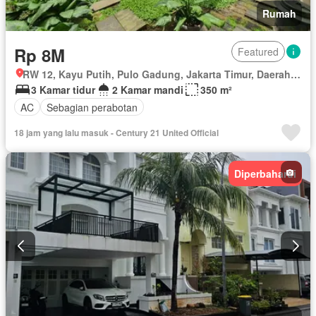
Rumah
Rp 8M
Featured
RW 12, Kayu Putih, Pulo Gadung, Jakarta Timur, Daerah Khusus Ibukota Jakarta
3 Kamar tidur
2 Kamar mandi
350 m²
AC
Sebagian perabotan
18 jam yang lalu masuk - Century 21 United Official
Diperbaharui