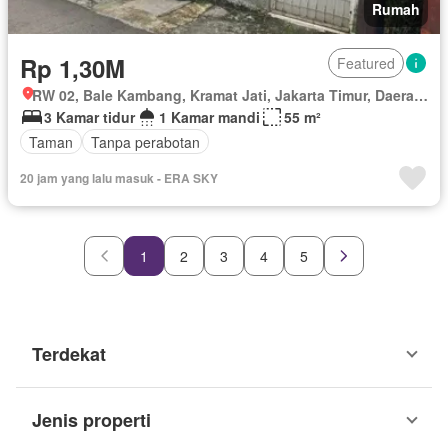
Rumah
Rp 1,30M
Featured
RW 02, Bale Kambang, Kramat Jati, Jakarta Timur, Daerah Khusus Ibukota Jakarta
3 Kamar tidur
1 Kamar mandi
55 m²
Taman
Tanpa perabotan
20 jam yang lalu masuk - ERA SKY
1
2
3
4
5
Terdekat
Jenis properti