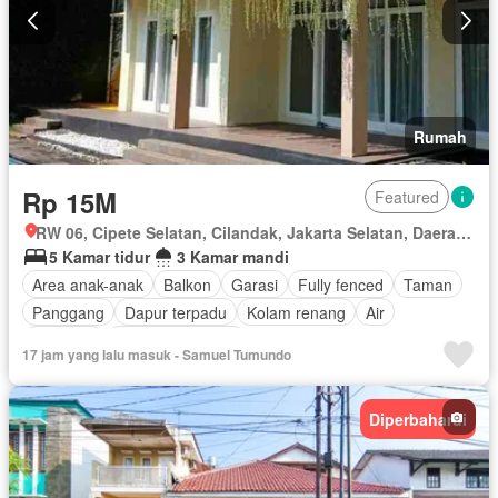
Rumah
Rp 15M
Featured
RW 06, Cipete Selatan, Cilandak, Jakarta Selatan, Daerah Khusus Ibukota Jakarta
5 Kamar tidur
3 Kamar mandi
Area anak-anak
Balkon
Garasi
Fully fenced
Taman
Panggang
Dapur terpadu
Kolam renang
Air
Halaman
Tanpa perabotan
17 jam yang lalu masuk - Samuel Tumundo
Diperbaharui