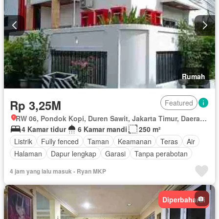
Rumah
Rp 3,25M
Featured
RW 06, Pondok Kopi, Duren Sawit, Jakarta Timur, Daerah Khusus Ibukota Jakarta
4 Kamar tidur
6 Kamar mandi
250 m²
Listrik
Fully fenced
Taman
Keamanan
Teras
Air
Halaman
Dapur lengkap
Garasi
Tanpa perabotan
4 jam yang lalu masuk - Ryan MKP
Diperbaharui