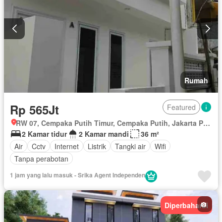
Rumah
Rp 565Jt
Featured
RW 07, Cempaka Putih Timur, Cempaka Putih, Jakarta Pusat, Daerah Khusus Ibukota Jakarta
2 Kamar tidur
2 Kamar mandi
36 m²
Air
Cctv
Internet
Listrik
Tangki air
Wifi
Tanpa perabotan
1 jam yang lalu masuk - Srika Agent Independen
Diperbaharui