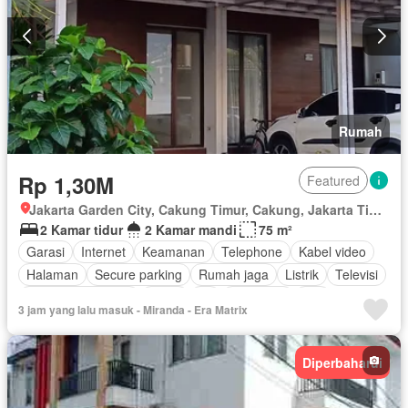
Rumah
Rp 1,30M
Featured
Jakarta Garden City, Cakung Timur, Cakung, Jakarta Timur, Daerah Khusus Ibukota Jakarta
2 Kamar tidur
2 Kamar mandi
75 m²
Garasi
Internet
Keamanan
Telephone
Kabel video
Halaman
Secure parking
Rumah jaga
Listrik
Televisi
Keamanan 24 jam
Teras
Air
Tangki air
Wifi
3 jam yang lalu masuk - Miranda - Era Matrix
Pemandangan panorama
Cctv
Tanpa perabotan
Diperbaharui