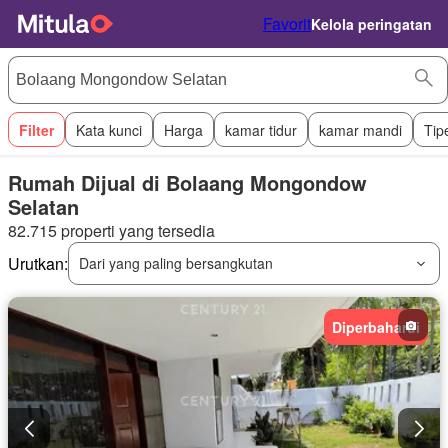
Favorit
Kelola peringatan
Filter
Kata kunci
Harga
kamar tidur
kamar mandi
Tip
Rumah Dijual di Bolaang Mongondow
Selatan
82.715 properti yang tersedia
Urutkan:
Dari yang paling bersangkutan
Diperbaharui