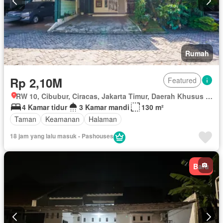
Rumah
Rp 2,10M
Featured
RW 10, Cibubur, Ciracas, Jakarta Timur, Daerah Khusus Ibukota Jakarta
4 Kamar tidur
3 Kamar mandi
130 m²
Taman
Keamanan
Halaman
18 jam yang lalu masuk - Pashouses
Baru