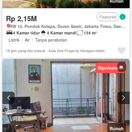
Rumah
Rp 2,15M
Featured
RW 10, Pondok Kelapa, Duren Sawit, Jakarta Timur, Daerah Khusus Ibukota Jakarta
4 Kamar tidur
4 Kamar mandi
134 m²
Listrik
Air
Tanpa perabotan
19 jam yang lalu masuk - Asia One Property Harapan Indah
Diperbaharui
Rumah