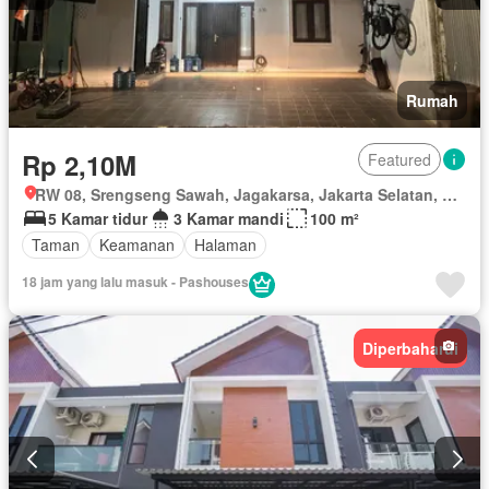
Rumah
Rp 2,10M
Featured
RW 08, Srengseng Sawah, Jagakarsa, Jakarta Selatan, Daerah Khusus Ibukota Jakarta
5 Kamar tidur
3 Kamar mandi
100 m²
Taman
Keamanan
Halaman
18 jam yang lalu masuk - Pashouses
Diperbaharui