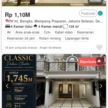
Rumah
Rp 1,10M
Featured
RW 02, Bangka, Mampang Prapatan, Jakarta Selatan, Daerah Khusus Ibukota Jakarta
4 Kamar tidur
4 Kamar mandi
128 m²
Air
Area anak-anak
Cctv
Kabel video
Keamanan
Keamanan 24 jam
Kolam renang
Lapangan tenis
Listrik
Rumah jaga
Taman
Garasi
Halaman
19 jam yang lalu masuk - Angel Vardhana
Sebagian perabotan
Diperbaharui