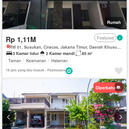
Rumah
Rp 1,11M
Featured
RW 01, Susukan, Ciracas, Jakarta Timur, Daerah Khusus Ibukota Jakarta
3 Kamar tidur
2 Kamar mandi
85 m²
Taman
Keamanan
Halaman
18 jam yang lalu masuk - Pashouses
Diperbaharui