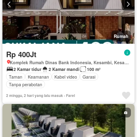
Rumah
Rp 400Jt
Komplek Rumah Dinas Bank Indonesia, Kesambi, Kesambi, Kota Cirebon, Jawa Barat
2 Kamar tidur
2 Kamar mandi
100 m²
Taman
Keamanan
Kabel video
Garasi
Tanpa perabotan
2 minggu, 2 hari yang lalu masuk - Farel