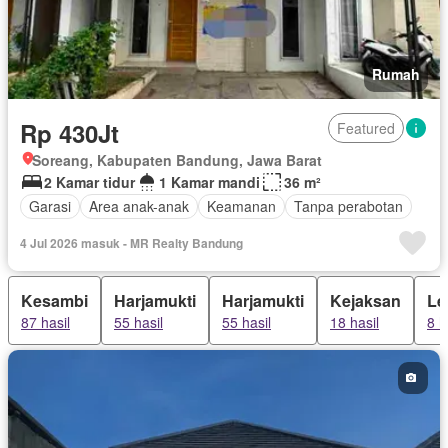
Rumah
Rp 430Jt
Featured
Soreang, Kabupaten Bandung, Jawa Barat
2 Kamar tidur
1 Kamar mandi
36 m²
Garasi
Area anak-anak
Keamanan
Tanpa perabotan
4 Jul 2026 masuk - MR Realty Bandung
Kesambi
Harjamukti
Harjamukti
Kejaksan
Le
87 hasil
55 hasil
55 hasil
18 hasil
8 h