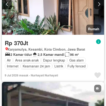
Rumah
Rp 370Jt
Karyamulya, Kesambi, Kota Cirebon, Jawa Barat
2 Kamar tidur
2,5 Kamar mandi
96 m²
Air
Area anak-anak
Dapur lengkap
Gas alam
Internet
Keamanan 24 jam
Listrik
Fully fenced
Taman
Halaman
9 Jul 2026 masuk - Nurhayati Nurhayati