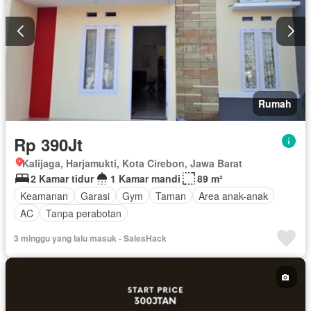
Rumah
Rp 390Jt
Kalijaga, Harjamukti, Kota Cirebon, Jawa Barat
2 Kamar tidur
1 Kamar mandi
89 m²
Keamanan
Garasi
Gym
Taman
Area anak-anak
AC
Tanpa perabotan
3 minggu yang lalu masuk - SalesHack