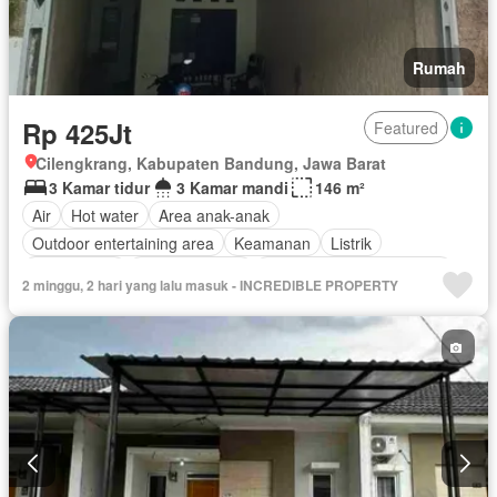
Rumah
Rp 425Jt
Featured
Cilengkrang, Kabupaten Bandung, Jawa Barat
3 Kamar tidur
3 Kamar mandi
146 m²
Air
Hot water
Area anak-anak
Outdoor entertaining area
Keamanan
Listrik
Fully fenced
Secure parking
Pemandangan panorama
2 minggu, 2 hari yang lalu masuk - INCREDIBLE PROPERTY
Taman
Garasi
Panggang
Tanpa perabotan