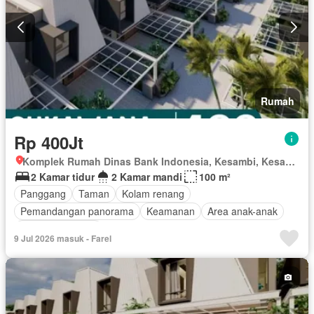
Rumah
Rp 400Jt
Komplek Rumah Dinas Bank Indonesia, Kesambi, Kesambi, Kota Cirebon, Jawa Barat
2 Kamar tidur
2 Kamar mandi
100 m²
Panggang
Taman
Kolam renang
Pemandangan panorama
Keamanan
Area anak-anak
Tanpa perabotan
9 Jul 2026 masuk - Farel