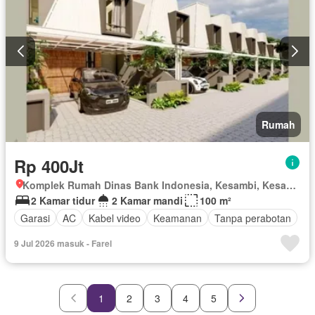
Rumah
Rp 400Jt
Komplek Rumah Dinas Bank Indonesia, Kesambi, Kesambi, Kota Cirebon, Jawa Barat
2 Kamar tidur
2 Kamar mandi
100 m²
Garasi
AC
Kabel video
Keamanan
Tanpa perabotan
9 Jul 2026 masuk - Farel
1
2
3
4
5