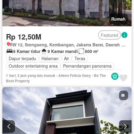
Rumah
Rp 12,50M
Featured
RW 12, Srengseng, Kembangan, Jakarta Barat, Daerah Khusus Ibukota Jakarta
6 Kamar tidur
9 Kamar mandi
600 m²
Dapur terpadu
Halaman
Air
Teras
Outdoor entertaining area
Pemandangan panorama
Fully fenced
Listrik
Area anak-anak
Garasi
Internet
1 hari, 3 jam yang lalu masuk - Aileen Felicia Goey - Be The
Sebagian perabotan
Best Property