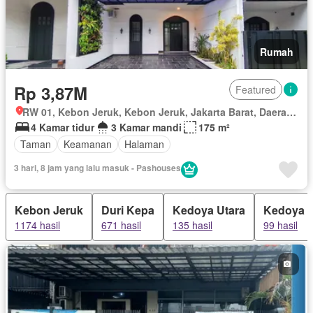
Rumah
Rp 3,87M
Featured
RW 01, Kebon Jeruk, Kebon Jeruk, Jakarta Barat, Daerah Khusus Ibukota Jakarta
4 Kamar tidur
3 Kamar mandi
175 m²
Taman
Keamanan
Halaman
3 hari, 8 jam yang lalu masuk - Pashouses
Kebon Jeruk
Duri Kepa
Kedoya Utara
Kedoya S
1174 hasil
671 hasil
135 hasil
99 hasil