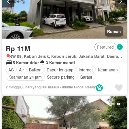
Rumah
Rp 11M
Featured
RW 09, Kebon Jeruk, Kebon Jeruk, Jakarta Barat, Daerah Khusus Ibukota Jakarta
5 Kamar tidur
3 Kamar mandi
AC
Air
Balkon
Dapur lengkap
Internet
Keamanan
Keamanan 24 jam
Secure parking
Garasi
Berperabot lengkap
2 minggu, 6 hari yang lalu masuk - Infinite Global Realty