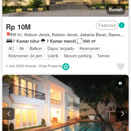
Rumah
Rp 10M
Featured
RW 01, Kebon Jeruk, Kebon Jeruk, Jakarta Barat, Daerah Khusus Ibukota Jakarta
7 Kamar tidur
7 Kamar mandi
500 m²
AC
Air
Balkon
Dapur terpadu
Keamanan
Keamanan 24 jam
Listrik
Secure parking
Taman
Garasi
Tanpa perabotan
1 Jun 2026 masuk - King Property