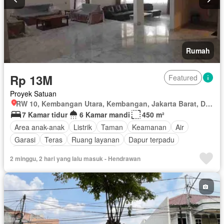
Rumah
Rp 13M
Featured
Proyek Satuan
RW 10, Kembangan Utara, Kembangan, Jakarta Barat, Daerah Khusus Ibukota Jakarta
7 Kamar tidur
6 Kamar mandi
450 m²
Area anak-anak
Listrik
Taman
Keamanan
Air
Garasi
Teras
Ruang layanan
Dapur terpadu
Halaman
Berperabot lengkap
2 minggu, 2 hari yang lalu masuk - Hendrawan