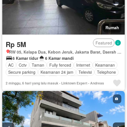
Rumah
Rp 5M
Featured
RW 05, Kelapa Dua, Kebon Jeruk, Jakarta Barat, Daerah Khusus Ibukota Jakarta
6 Kamar tidur
6 Kamar mandi
AC
Cctv
Taman
Fully fenced
Internet
Keamanan
Secure parking
Keamanan 24 jam
Televisi
Telephone
Teras
Kabel video
Wifi
Air
Halaman
2 minggu, 6 hari yang lalu masuk - Linktown Expert - Andreas
Sebagian perabotan