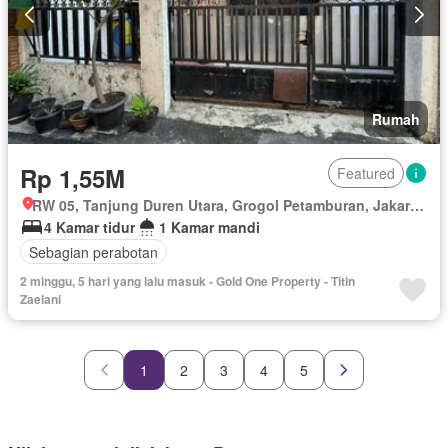
Rumah
Rp 1,55M
Featured
RW 05, Tanjung Duren Utara, Grogol Petamburan, Jakarta Barat, Daerah Khusus Ibukota Jakarta
4 Kamar tidur
1 Kamar mandi
Sebagian perabotan
2 minggu, 5 hari yang lalu masuk - Gold One Property - Titin
Zaelani
1
2
3
4
5