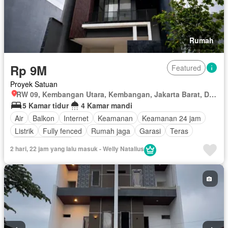
Rumah
Rp 9M
Featured
Proyek Satuan
RW 09, Kembangan Utara, Kembangan, Jakarta Barat, Daerah Khusus Ibukota Jakarta
5 Kamar tidur
4 Kamar mandi
Air
Balkon
Internet
Keamanan
Keamanan 24 jam
Listrik
Fully fenced
Rumah jaga
Garasi
Teras
Tanpa perabotan
2 hari, 22 jam yang lalu masuk - Welly Natalius