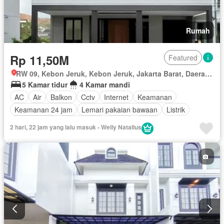
Rumah
Rp 11,50M
Featured
RW 09, Kebon Jeruk, Kebon Jeruk, Jakarta Barat, Daerah Khusus Ibukota Jakarta
5 Kamar tidur
4 Kamar mandi
AC
Air
Balkon
Cctv
Internet
Keamanan
Keamanan 24 jam
Lemari pakaian bawaan
Listrik
Fully fenced
Rumah jaga
Garasi
Teras
2 hari, 22 jam yang lalu masuk - Welly Natalius
Berperabot lengkap