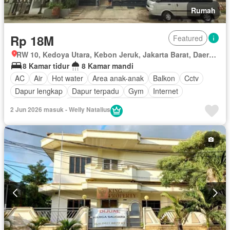
Rumah
Rp 18M
Featured
RW 10, Kedoya Utara, Kebon Jeruk, Jakarta Barat, Daerah Khusus Ibukota Jakarta
8 Kamar tidur
8 Kamar mandi
AC
Air
Hot water
Area anak-anak
Balkon
Cctv
Dapur lengkap
Dapur terpadu
Gym
Internet
Ruang kantor
Keamanan
Keamanan 24 jam
2 Jun 2026 masuk - Welly Natalius
Kolam renang
Angkat
Listrik
Fully fenced
Rumah jaga
Garasi
Teras
Halaman
Berperabot lengkap