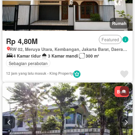
Rumah
Rp 4,80M
Featured
RW 02, Meruya Utara, Kembangan, Jakarta Barat, Daerah Khusus Ibukota Jakarta
4 Kamar tidur
3 Kamar mandi
300 m²
Sebagian perabotan
12 jam yang lalu masuk - King Property
Baru