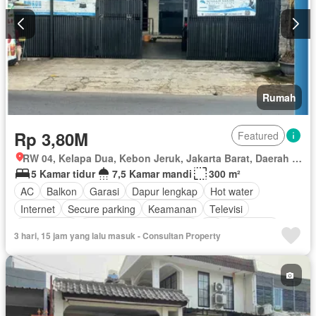
Rumah
Rp 3,80M
Featured
RW 04, Kelapa Dua, Kebon Jeruk, Jakarta Barat, Daerah Khusus Ibukota Jakarta
5 Kamar tidur
7,5 Kamar mandi
300 m²
AC
Balkon
Garasi
Dapur lengkap
Hot water
Internet
Secure parking
Keamanan
Televisi
Kabel video
Lemari pakaian bawaan
Air
Tangki air
3 hari, 15 jam yang lalu masuk - Consultan Property
Wifi
Keamanan 24 jam
Spa
Pay TV access
Outdoor entertaining area
Jacuzzi
Listrik
Sebagian perabotan