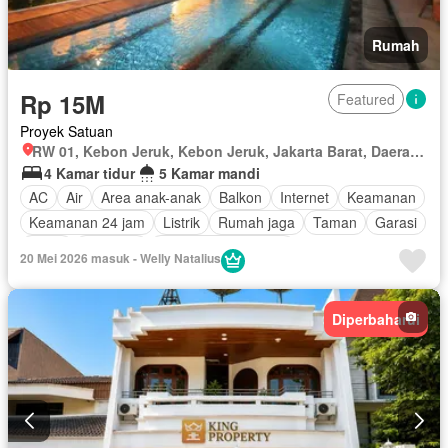
Rumah
Rp 15M
Featured
Proyek Satuan
RW 01, Kebon Jeruk, Kebon Jeruk, Jakarta Barat, Daerah Khusus Ibukota Jakarta
4 Kamar tidur
5 Kamar mandi
AC
Air
Area anak-anak
Balkon
Internet
Keamanan
Keamanan 24 jam
Listrik
Rumah jaga
Taman
Garasi
Teras
Halaman
Sebagian perabotan
20 Mei 2026 masuk - Welly Natalius
Diperbaharui