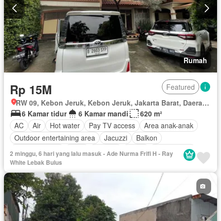
Rumah
Rp 15M
Featured
RW 09, Kebon Jeruk, Kebon Jeruk, Jakarta Barat, Daerah Khusus Ibukota Jakarta
6 Kamar tidur
6 Kamar mandi
620 m²
AC
Air
Hot water
Pay TV access
Area anak-anak
Outdoor entertaining area
Jacuzzi
Balkon
Dapur lengkap
Deck
Internet
Listrik
Fully fenced
2 minggu, 6 hari yang lalu masuk - Ade Nurma Frifi H - Ray
Secure parking
Taman
Taman atap
Telephone
White Lebak Bulus
Televisi
Garasi
Panggang
Teras
Halaman
Wifi
Sebagian perabotan