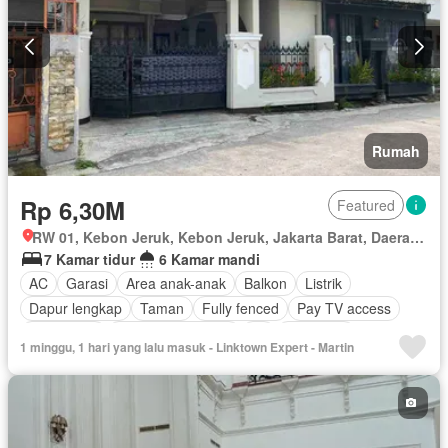
Rumah
Rp 6,30M
Featured
RW 01, Kebon Jeruk, Kebon Jeruk, Jakarta Barat, Daerah Khusus Ibukota Jakarta
7 Kamar tidur
6 Kamar mandi
AC
Garasi
Area anak-anak
Balkon
Listrik
Dapur lengkap
Taman
Fully fenced
Pay TV access
Keamanan
Keamanan 24 jam
Air
Tangki air
1 minggu, 1 hari yang lalu masuk - Linktown Expert - Martin
Halaman
Berperabot lengkap