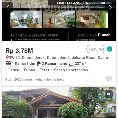
Rumah
Rp 3,78M
Featured
RW 10, Kebon Jeruk, Kebon Jeruk, Jakarta Barat, Daerah Khusus Ibukota Jakarta
4 Kamar tidur
3 Kamar mandi
237 m²
Garasi
Taman
Teras
Sebagian perabotan
8 Jun 2026 masuk - yohana be the best