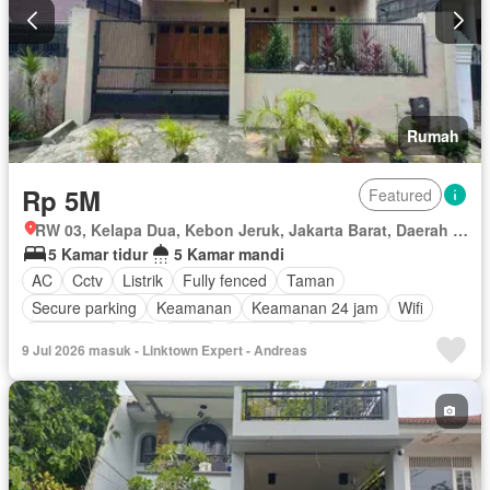
Rumah
Rp 5M
Featured
RW 03, Kelapa Dua, Kebon Jeruk, Jakarta Barat, Daerah Khusus Ibukota Jakarta
5 Kamar tidur
5 Kamar mandi
AC
Cctv
Listrik
Fully fenced
Taman
Secure parking
Keamanan
Keamanan 24 jam
Wifi
Kabel video
Air
Teras
Halaman
Televisi
9 Jul 2026 masuk - Linktown Expert - Andreas
Tanpa perabotan