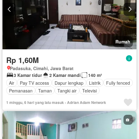
Rumah
Rp 1,60M
Padasuka, Cimahi, Jawa Barat
3 Kamar tidur
2 Kamar mandi
140 m²
Air
Pay TV access
Dapur lengkap
Listrik
Fully fenced
Pemanasan
Taman
Tangki air
Televisi
Tanpa perabotan
1 minggu, 6 hari yang lalu masuk - Adrian Adam Network