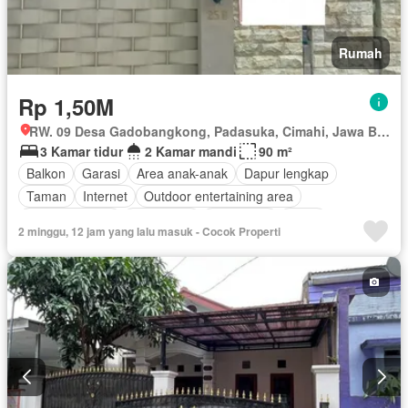
Rumah
Rp 1,50M
RW. 09 Desa Gadobangkong, Padasuka, Cimahi, Jawa Barat
3 Kamar tidur
2 Kamar mandi
90 m²
Balkon
Garasi
Area anak-anak
Dapur lengkap
Taman
Internet
Outdoor entertaining area
Secure parking
Keamanan
Telephone
Teras
2 minggu, 12 jam yang lalu masuk - Cocok Properti
Kabel video
Halaman
Tanpa perabotan