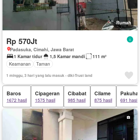
Rumah
Rp 570Jt
Padasuka, Cimahi, Jawa Barat
1 Kamar tidur
1,5 Kamar mandi
111 m²
Keamanan
Taman
1 minggu, 3 hari yang lalu masuk - diki-Trust land
Baros
Cipageran
Cibabat
Cilame
Pakuhaj
1672 hasil
1575 hasil
985 hasil
875 hasil
691 hasil