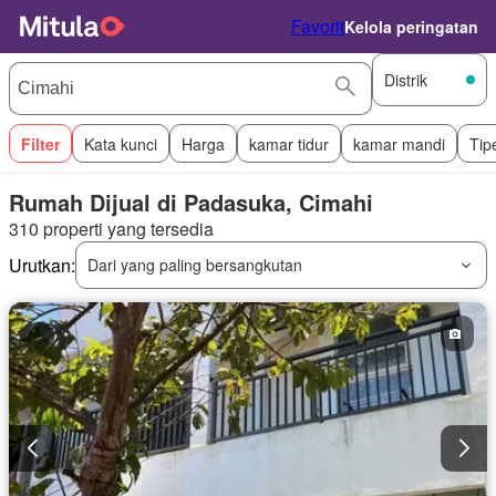
Favorit
Kelola peringatan
Distrik
Filter
Kata kunci
Harga
kamar tidur
kamar mandi
Tip
Rumah Dijual di Padasuka, Cimahi
310 properti yang tersedia
Urutkan:
Dari yang paling bersangkutan