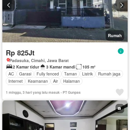
Rumah
Rp 825Jt
Padasuka, Cimahi, Jawa Barat
2 Kamar tidur
3 Kamar mandi
105 m²
AC
Garasi
Fully fenced
Taman
Listrik
Rumah jaga
Internet
Keamanan
Air
Halaman
Sebagian perabotan
1 minggu, 3 hari yang lalu masuk - PT Gunpas