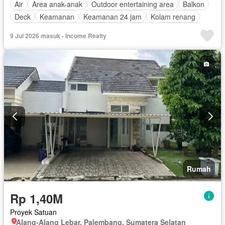
Air
Area anak-anak
Outdoor entertaining area
Balkon
Deck
Keamanan
Keamanan 24 jam
Kolam renang
Lapangan tenis
Secure parking
Taman
Taman atap
9 Jul 2026 masuk - Income Realty
Garasi
Panggang
Teras
Wifi
Tanpa perabotan
Rumah
Rp 1,40M
Proyek Satuan
Alang-Alang Lebar, Palembang, Sumatera Selatan