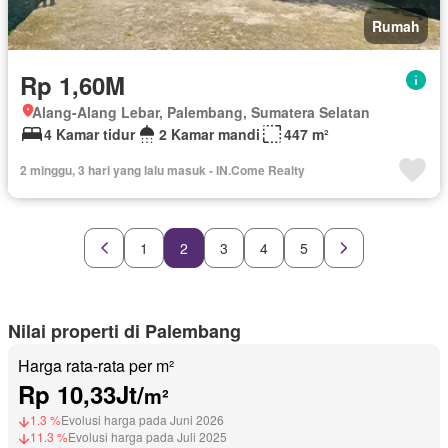
Rumah
Rp 1,60M
Alang-Alang Lebar, Palembang, Sumatera Selatan
4 Kamar tidur
2 Kamar mandi
447 m²
2 minggu, 3 hari yang lalu masuk - IN.Come Realty
1
2
3
4
5
Nilai properti di Palembang
Harga rata-rata per m²
Rp 10,33Jt/
m²
1.3 %
Evolusi harga pada Juni 2026
11.3 %
Evolusi harga pada Juli 2025