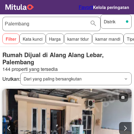
Favorit
Kelola peringatan
Distrik
Filter
Kata kunci
Harga
kamar tidur
kamar mandi
Tip
Rumah Dijual di Alang Alang Lebar,
Palembang
144 properti yang tersedia
Urutkan:
Dari yang paling bersangkutan