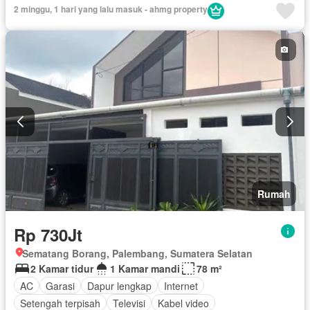
Tangki air
Air
Secure parking
Keamanan
2 minggu, 1 hari yang lalu masuk - ahmg property
Sebagian perabotan
Rumah
Rp 730Jt
Sematang Borang, Palembang, Sumatera Selatan
2 Kamar tidur
1 Kamar mandi
78 m²
AC
Garasi
Dapur lengkap
Internet
Setengah terpisah
Televisi
Kabel video