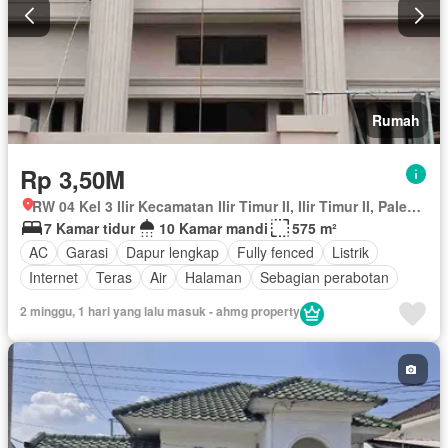
Rumah
Rp 3,50M
RW 04 Kel 3 Ilir Kecamatan Ilir Timur II, Ilir Timur II, Palembang, Sumatera Selatan
7 Kamar tidur
10 Kamar mandi
575 m²
AC
Garasi
Dapur lengkap
Fully fenced
Listrik
Internet
Teras
Air
Halaman
Sebagian perabotan
2 minggu, 1 hari yang lalu masuk - ahmg property