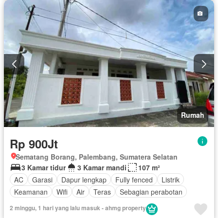
Rumah
Rp 900Jt
Sematang Borang, Palembang, Sumatera Selatan
3 Kamar tidur
3 Kamar mandi
107 m²
AC
Garasi
Dapur lengkap
Fully fenced
Listrik
Keamanan
Wifi
Air
Teras
Sebagian perabotan
2 minggu, 1 hari yang lalu masuk - ahmg property