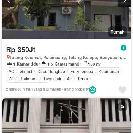
Rumah
Rp 350Jt
Talang Keramat, Palembang, Talang Kelapa, Banyuasin, Sumatera Selatan
1 Kamar tidur
1,5 Kamar mandi
153 m²
AC
Garasi
Dapur lengkap
Fully fenced
Keamanan
Wifi
Halaman
Tangki air
Air
Teras
Sebagian perabotan
2 minggu, 1 hari yang lalu masuk - ahmg property