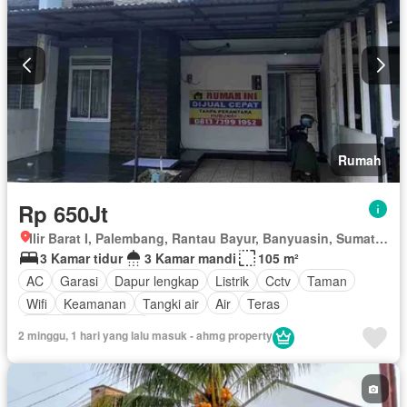
Rumah
Rp 650Jt
Ilir Barat I, Palembang, Rantau Bayur, Banyuasin, Sumatera Selatan
3 Kamar tidur
3 Kamar mandi
105 m²
AC
Garasi
Dapur lengkap
Listrik
Cctv
Taman
Wifi
Keamanan
Tangki air
Air
Teras
Sebagian perabotan
2 minggu, 1 hari yang lalu masuk - ahmg property