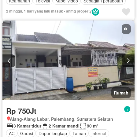
Keamanan
Televisi
Kabel video
Sebagian perabotan
2 minggu, 1 hari yang lalu masuk - ahmg property
Rumah
Rp 750Jt
Alang-Alang Lebar, Palembang, Sumatera Selatan
3 Kamar tidur
2 Kamar mandi
90 m²
AC
Garasi
Dapur lengkap
Taman
Internet