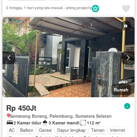
Sebagian perabotan
2 minggu, 1 hari yang lalu masuk - ahmg property
Rumah
Rp 450Jt
Sematang Borang, Palembang, Sumatera Selatan
2 Kamar tidur
3 Kamar mandi
112 m²
AC
Balkon
Garasi
Dapur lengkap
Taman
Internet