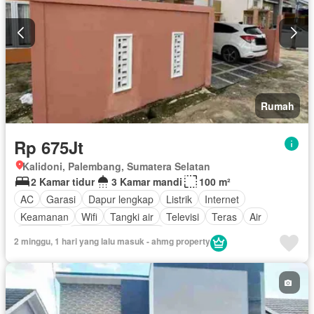
Rumah
Rp 675Jt
Kalidoni, Palembang, Sumatera Selatan
2 Kamar tidur
3 Kamar mandi
100 m²
AC
Garasi
Dapur lengkap
Listrik
Internet
Keamanan
Wifi
Tangki air
Televisi
Teras
Air
Halaman
Berperabot lengkap
2 minggu, 1 hari yang lalu masuk - ahmg property