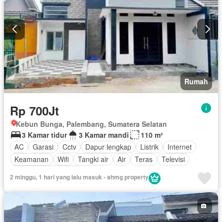
Rumah
Rp 700Jt
Kebun Bunga, Palembang, Sumatera Selatan
3 Kamar tidur
3 Kamar mandi
110 m²
AC
Garasi
Cctv
Dapur lengkap
Listrik
Internet
Keamanan
Wifi
Tangki air
Air
Teras
Televisi
Sebagian perabotan
2 minggu, 1 hari yang lalu masuk - ahmg property