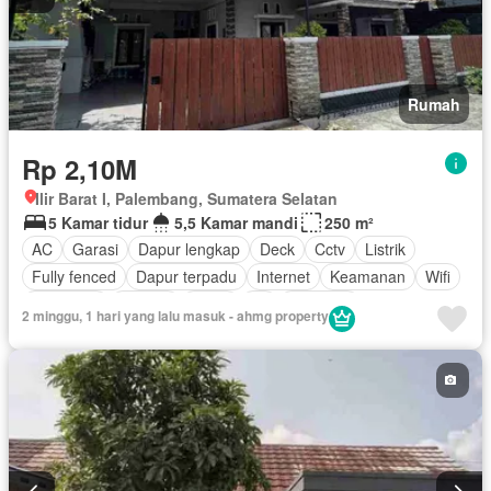
Rumah
Rp 2,10M
Ilir Barat I, Palembang, Sumatera Selatan
5 Kamar tidur
5,5 Kamar mandi
250 m²
AC
Garasi
Dapur lengkap
Deck
Cctv
Listrik
Fully fenced
Dapur terpadu
Internet
Keamanan
Wifi
Tangki air
Televisi
Teras
Air
Halaman
2 minggu, 1 hari yang lalu masuk - ahmg property
Sebagian perabotan