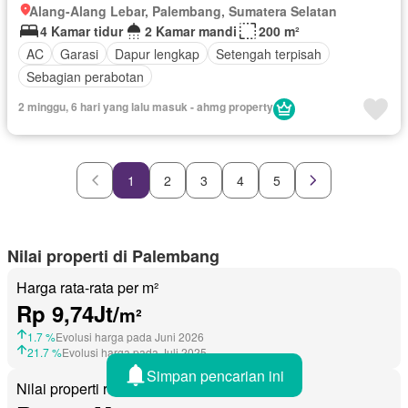
Alang-Alang Lebar, Palembang, Sumatera Selatan
4 Kamar tidur
2 Kamar mandi
200 m²
AC
Garasi
Dapur lengkap
Setengah terpisah
Sebagian perabotan
2 minggu, 6 hari yang lalu masuk - ahmg property
1
2
3
4
5
Nilai properti di Palembang
Harga rata-rata per m²
Rp 9,74Jt/
m²
1.7 %
Evolusi harga pada Juni 2026
21.7 %
Evolusi harga pada Juli 2025
Simpan pencarian ini
Nilai properti rata-rata