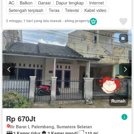
AC
Balkon
Garasi
Dapur lengkap
Internet
Setengah terpisah
Teras
Televisi
Kabel video
Sebagian perabotan
2 minggu, 1 hari yang lalu masuk - ahmg property
Rumah
Rp 670Jt
Ilir Barat I, Palembang, Sumatera Selatan
3 Kamar tidur
3 Kamar mandi
110 m²