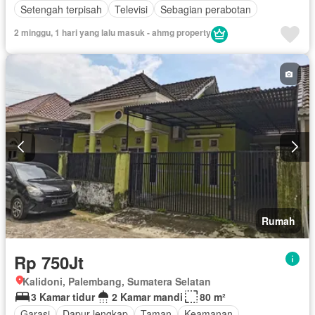
Setengah terpisah
Televisi
Sebagian perabotan
2 minggu, 1 hari yang lalu masuk - ahmg property
Rumah
Rp 750Jt
Kalidoni, Palembang, Sumatera Selatan
3 Kamar tidur
2 Kamar mandi
80 m²
Garasi
Dapur lengkap
Taman
Keamanan