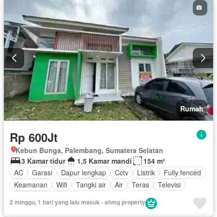
Rumah
Rp 600Jt
Kebun Bunga, Palembang, Sumatera Selatan
3 Kamar tidur
1,5 Kamar mandi
154 m²
AC
Garasi
Dapur lengkap
Cctv
Listrik
Fully fenced
Keamanan
Wifi
Tangki air
Air
Teras
Televisi
Sebagian perabotan
2 minggu, 1 hari yang lalu masuk - ahmg property