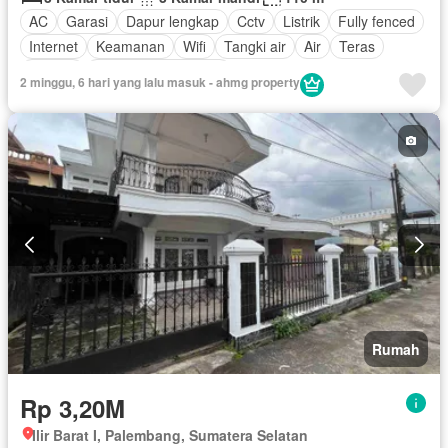
AC
Garasi
Dapur lengkap
Cctv
Listrik
Fully fenced
Internet
Keamanan
Wifi
Tangki air
Air
Teras
Televisi
Sebagian perabotan
2 minggu, 6 hari yang lalu masuk - ahmg property
Rumah
Rp 3,20M
Ilir Barat I, Palembang, Sumatera Selatan