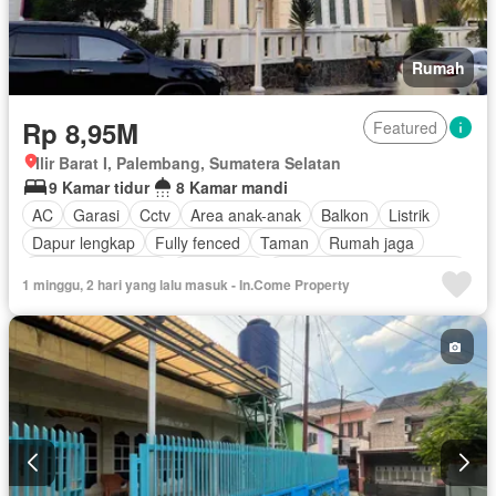
Rumah
Rp 8,95M
Featured
Ilir Barat I, Palembang, Sumatera Selatan
9 Kamar tidur
8 Kamar mandi
AC
Garasi
Cctv
Area anak-anak
Balkon
Listrik
Dapur lengkap
Fully fenced
Taman
Rumah jaga
Keamanan 24 jam
Keamanan
Outdoor entertaining area
1 minggu, 2 hari yang lalu masuk - In.Come Property
Pemandangan panorama
Pay TV access
Internet
Hot water