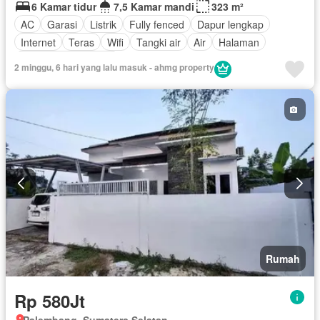
6 Kamar tidur
7,5 Kamar mandi
323 m²
AC
Garasi
Listrik
Fully fenced
Dapur lengkap
Internet
Teras
Wifi
Tangki air
Air
Halaman
Sebagian perabotan
2 minggu, 6 hari yang lalu masuk - ahmg property
Rumah
Rp 580Jt
Palembang, Sumatera Selatan