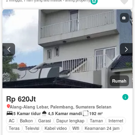
2 minggu, 1 hari yang lalu masuk - ahmg property
Rumah
Rp 620Jt
Alang-Alang Lebar, Palembang, Sumatera Selatan
5 Kamar tidur
4,5 Kamar mandi
192 m²
AC
Balkon
Garasi
Dapur lengkap
Taman
Internet
Teras
Televisi
Kabel video
Wifi
Keamanan 24 jam