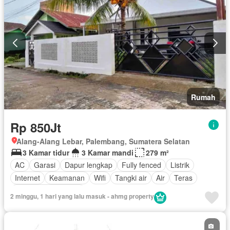
Rumah
Rp 850Jt
Alang-Alang Lebar, Palembang, Sumatera Selatan
3 Kamar tidur
3 Kamar mandi
279 m²
AC
Garasi
Dapur lengkap
Fully fenced
Listrik
Internet
Keamanan
Wifi
Tangki air
Air
Teras
Sebagian perabotan
2 minggu, 1 hari yang lalu masuk - ahmg property