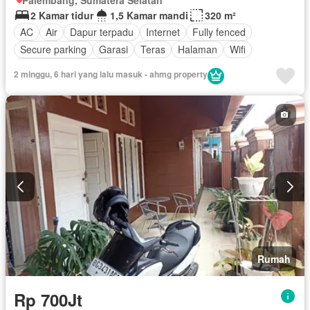
2 Kamar tidur
1,5 Kamar mandi
320 m²
AC
Air
Dapur terpadu
Internet
Fully fenced
Secure parking
Garasi
Teras
Halaman
Wifi
Sebagian perabotan
2 minggu, 6 hari yang lalu masuk - ahmg property
Rumah
Rp 700Jt