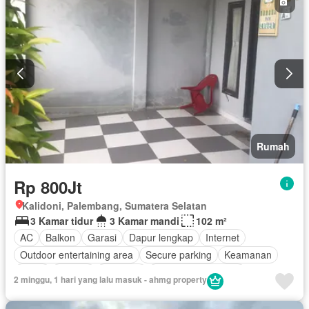
Rumah
Rp 800Jt
Kalidoni, Palembang, Sumatera Selatan
3 Kamar tidur
3 Kamar mandi
102 m²
AC
Balkon
Garasi
Dapur lengkap
Internet
Outdoor entertaining area
Secure parking
Keamanan
Teras
Televisi
Halaman
Berperabot lengkap
2 minggu, 1 hari yang lalu masuk - ahmg property