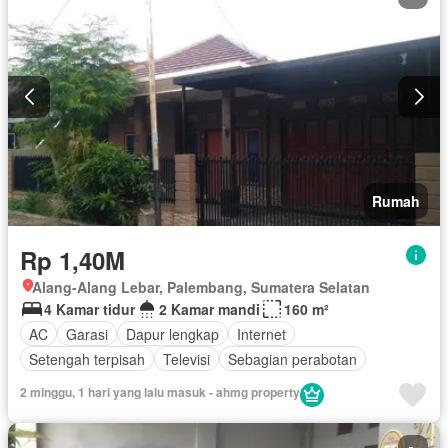
Rumah
Rp 1,40M
Alang-Alang Lebar, Palembang, Sumatera Selatan
4 Kamar tidur
2 Kamar mandi
160 m²
AC
Garasi
Dapur lengkap
Internet
Setengah terpisah
Televisi
Sebagian perabotan
2 minggu, 1 hari yang lalu masuk - ahmg property