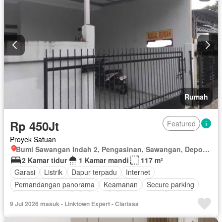
Rumah
Rp 450Jt
Featured
Proyek Satuan
Bumi Sawangan Indah 2, Pengasinan, Sawangan, Depok, Jawa Barat
2 Kamar tidur
1 Kamar mandi
117 m²
Garasi
Listrik
Dapur terpadu
Internet
Pemandangan panorama
Keamanan
Secure parking
Keamanan 24 jam
Air
Wifi
Ruang layanan
9 Jul 2026 masuk - Linktown Expert - Clarissa
Tanpa perabotan