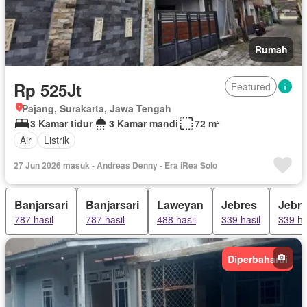
Rumah
Rp 525Jt
Featured
Pajang, Surakarta, Jawa Tengah
3 Kamar tidur
3 Kamar mandi
72 m²
Air
Listrik
27 Jun 2026 masuk - Andreas Denny - Era iRea Solo
Banjarsari
Banjarsari
Laweyan
Jebres
Jebr
787 hasil
787 hasil
488 hasil
339 hasil
339 ha
Diperbaharui