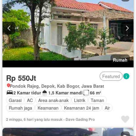
Rumah
Rp 550Jt
Featured
Pondok Rajeg, Depok, Kab Bogor, Jawa Barat
2 Kamar tidur
1,5 Kamar mandi
66 m²
Garasi
AC
Area anak-anak
Listrik
Taman
Rumah jaga
Keamanan
Keamanan 24 jam
Air
Halaman
Tanpa perabotan
2 minggu, 6 hari yang lalu masuk - Dave Gading Pro