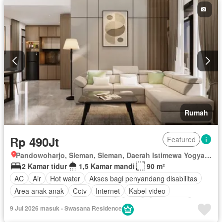
Rumah
Rp 490Jt
Featured
Pandowoharjo, Sleman, Sleman, Daerah Istimewa Yogyakarta
2 Kamar tidur
1,5 Kamar mandi
90 m²
AC
Air
Hot water
Akses bagi penyandang disabilitas
Area anak-anak
Cctv
Internet
Kabel video
Keamanan
Keamanan 24 jam
Listrik
Fully fenced
9 Jul 2026 masuk - Swasana Residence
Secure parking
Pemandangan panorama
Rumah jaga