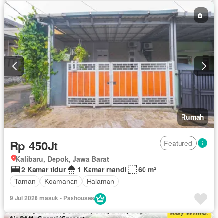
Taman
Telephone
Televisi
Garasi
Teras
Halaman
Wifi
Tanpa perabotan
Rumah
Rp 450Jt
Featured
Kalibaru, Depok, Jawa Barat
2 Kamar tidur
1 Kamar mandi
60 m²
Taman
Keamanan
Halaman
9 Jul 2026 masuk - Pashouses