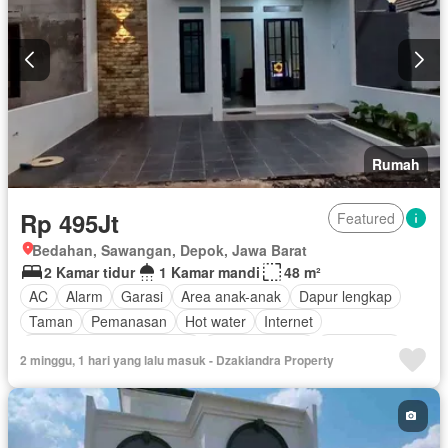
Rumah
Rp 495Jt
Featured
Bedahan, Sawangan, Depok, Jawa Barat
2 Kamar tidur
1 Kamar mandi
48 m²
AC
Alarm
Garasi
Area anak-anak
Dapur lengkap
Taman
Pemanasan
Hot water
Internet
Outdoor entertaining area
Secure parking
Keamanan
2 minggu, 1 hari yang lalu masuk - Dzakiandra Property
Telephone
Televisi
Kabel video
Halaman
Tanpa perabotan