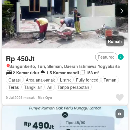
Rumah
Rp 450Jt
Featured
Bangunkerto, Turi, Sleman, Daerah Istimewa Yogyakarta
2 Kamar tidur
1,5 Kamar mandi
153 m²
Garasi
Area anak-anak
Listrik
Fully fenced
Taman
Teras
Tangki air
Air
Tanpa perabotan
9 Jul 2026 masuk - Maz Oye