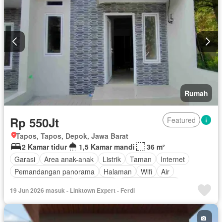
Rumah
Rp 550Jt
Featured
Tapos, Tapos, Depok, Jawa Barat
2 Kamar tidur
1,5 Kamar mandi
36 m²
Garasi
Area anak-anak
Listrik
Taman
Internet
Pemandangan panorama
Halaman
Wifi
Air
Keamanan 24 jam
Telephone
Tanpa perabotan
19 Jun 2026 masuk - Linktown Expert - Ferdi