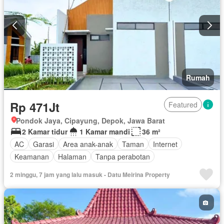
Rumah
Rp 471Jt
Featured
Pondok Jaya, Cipayung, Depok, Jawa Barat
2 Kamar tidur
1 Kamar mandi
36 m²
AC
Garasi
Area anak-anak
Taman
Internet
Keamanan
Halaman
Tanpa perabotan
2 minggu, 7 jam yang lalu masuk - Datu Meirina Property