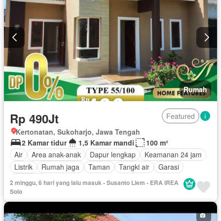
Rumah
Rp 490Jt
Featured
Kertonatan, Sukoharjo, Jawa Tengah
2 Kamar tidur
1,5 Kamar mandi
100 m²
Air
Area anak-anak
Dapur lengkap
Keamanan 24 jam
Listrik
Rumah jaga
Taman
Tangki air
Garasi
Halaman
2 minggu, 6 hari yang lalu masuk - Susanto Liem - ERA iREA
Solo