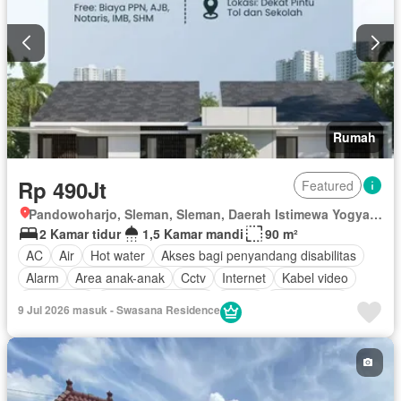
Rumah
Rp 490Jt
Featured
Pandowoharjo, Sleman, Sleman, Daerah Istimewa Yogyakarta
2 Kamar tidur
1,5 Kamar mandi
90 m²
AC
Air
Hot water
Akses bagi penyandang disabilitas
Alarm
Area anak-anak
Cctv
Internet
Kabel video
Keamanan
Keamanan 24 jam
Listrik
Fully fenced
9 Jul 2026 masuk - Swasana Residence
Secure parking
Pemandangan panorama
Rumah jaga
Taman
Telephone
Televisi
Garasi
Panggang
Teras
Halaman
Wifi
Tanpa perabotan