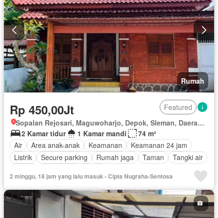
Rumah
Rp 450,00Jt
Featured
Sopalan Rejosari, Maguwoharjo, Depok, Sleman, Daerah Istimewa Yogyakarta
2 Kamar tidur
1 Kamar mandi
74 m²
Air
Area anak-anak
Keamanan
Keamanan 24 jam
Listrik
Secure parking
Rumah jaga
Taman
Tangki air
Garasi
Panggang
Teras
2 minggu, 18 jam yang lalu masuk - Cipta Nugraha-Sentosa