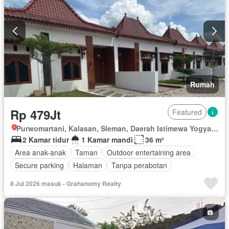
Rumah
Rp 479Jt
Featured
Purwomartani, Kalasan, Sleman, Daerah Istimewa Yogyakarta
2 Kamar tidur
1 Kamar mandi
36 m²
Area anak-anak
Taman
Outdoor entertaining area
Secure parking
Halaman
Tanpa perabotan
8 Jul 2026 masuk - Grahanomy Realty