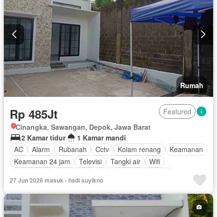
Rumah
Rp 485Jt
Featured
Cinangka, Sawangan, Depok, Jawa Barat
2 Kamar tidur
1 Kamar mandi
AC
Alarm
Rubanah
Cctv
Kolam renang
Keamanan
Keamanan 24 jam
Televisi
Tangki air
Wifi
Kabel video
Telephone
Air
Tanpa perabotan
27 Jun 2026 masuk - hadi suyikno