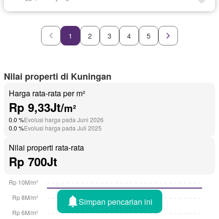
Tanpa perabotan
1
2
3
4
5
Nilai properti di Kuningan
Harga rata-rata per m²
Rp 9,33Jt/
m²
0.0 %
Evolusi harga pada Juni 2026
0.0 %
Evolusi harga pada Juli 2025
Nilai properti rata-rata
Rp 700Jt
Simpan pencarian ini