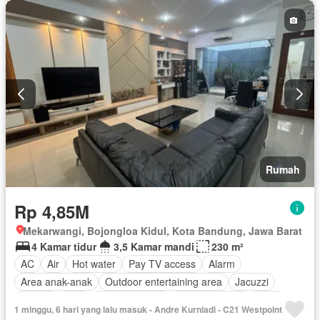
Teras
Halaman
Wifi
Rumah
Rp 4,85M
Mekarwangi, Bojongloa Kidul, Kota Bandung, Jawa Barat
4 Kamar tidur
3,5 Kamar mandi
230 m²
AC
Air
Hot water
Pay TV access
Alarm
Area anak-anak
Outdoor entertaining area
Jacuzzi
Balkon
Cctv
Dapur lengkap
Dapur terpadu
Deck
1 minggu, 6 hari yang lalu masuk - Andre Kurniadi - C21 Westpoint
Gym
Interkom
Internet
Ruang kantor
Keamanan