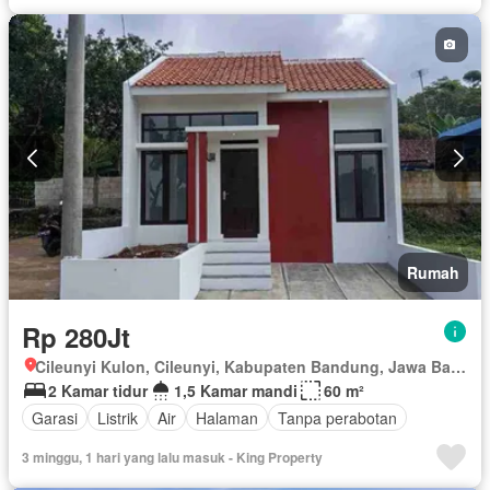
Keamanan 24 jam
Lapangan tenis
Listrik
Fully fenced
Secure parking
Rumah jaga
Ruang layanan
Spa
Taman
Taman atap
Tangki air
Telephone
Televisi
Garasi
Panggang
Teras
Halaman
Wifi
Berperabot lengkap
Rumah
Rp 280Jt
Cileunyi Kulon, Cileunyi, Kabupaten Bandung, Jawa Barat
2 Kamar tidur
1,5 Kamar mandi
60 m²
Garasi
Listrik
Air
Halaman
Tanpa perabotan
3 minggu, 1 hari yang lalu masuk - King Property