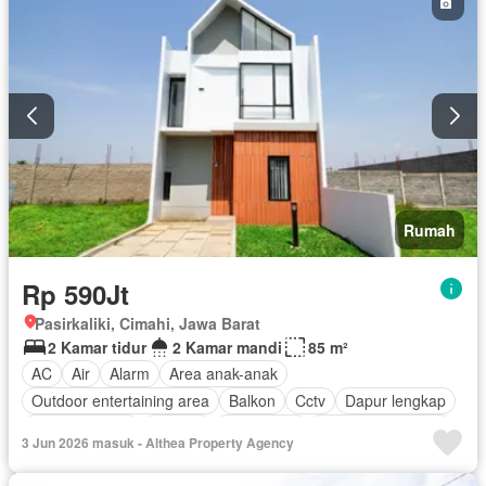
Rumah
Rp 590Jt
Pasirkaliki, Cimahi, Jawa Barat
2 Kamar tidur
2 Kamar mandi
85 m²
AC
Air
Alarm
Area anak-anak
Outdoor entertaining area
Balkon
Cctv
Dapur lengkap
Dapur terpadu
Internet
Keamanan
Keamanan 24 jam
3 Jun 2026 masuk - Althea Property Agency
Listrik
Secure parking
Pemandangan panorama
Rumah jaga
Taman
Tangki air
Garasi
Teras