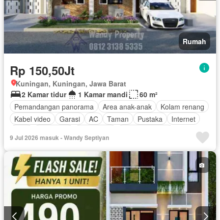
Rumah
Rp 150,50Jt
Kuningan, Kuningan, Jawa Barat
2 Kamar tidur
1 Kamar mandi
60 m²
Pemandangan panorama
Area anak-anak
Kolam renang
Kabel video
Garasi
AC
Taman
Pustaka
Internet
Gym
Panggang
Keamanan
Lapangan tenis
9 Jul 2026 masuk - Wandy Septiyan
Pramutamu
Berperabot lengkap