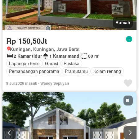
Rumah
Rp 150,50Jt
Kuningan, Kuningan, Jawa Barat
2 Kamar tidur
1 Kamar mandi
60 m²
Lapangan tenis
Garasi
Pustaka
Pemandangan panorama
Pramutamu
Kolam renang
Keamanan
AC
Area anak-anak
Kabel video
Gym
9 Jul 2026 masuk - Wandy Septiyan
Panggang
Taman
Tanpa perabotan