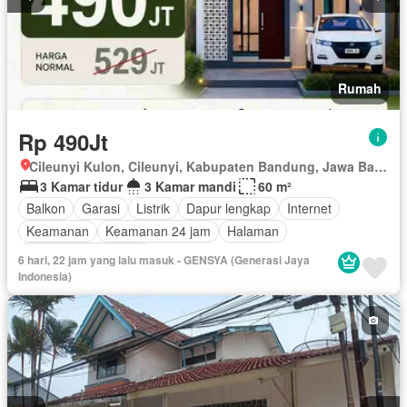
Rumah
Rp 490Jt
Cileunyi Kulon, Cileunyi, Kabupaten Bandung, Jawa Barat
3 Kamar tidur
3 Kamar mandi
60 m²
Balkon
Garasi
Listrik
Dapur lengkap
Internet
Keamanan
Keamanan 24 jam
Halaman
Sebagian perabotan
6 hari, 22 jam yang lalu masuk - GENSYA (Generasi Jaya
Indonesia)