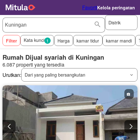
Favorit
Kelola peringatan
Distrik
Kata kunci
Filter
1
Harga
kamar tidur
kamar mandi
Rumah Dijual syariah di Kuningan
6.087 properti yang tersedia
Urutkan:
Dari yang paling bersangkutan