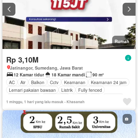
Rumah
Rp 3,10M
Jatinangor, Sumedang, Jawa Barat
12 Kamar tidur
18 Kamar mandi
90 m²
AC
Air
Balkon
Cctv
Keamanan
Keamanan 24 jam
Lemari pakaian bawaan
Listrik
Fully fenced
Secure parking
Rumah jaga
Garasi
Wifi
Halaman
1 minggu, 1 hari yang lalu masuk - Khasanah
Tanpa perabotan