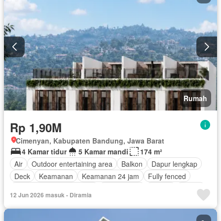
Rumah
Rp 1,90M
Cimenyan, Kabupaten Bandung, Jawa Barat
4 Kamar tidur
5 Kamar mandi
174 m²
Air
Outdoor entertaining area
Balkon
Dapur lengkap
Deck
Keamanan
Keamanan 24 jam
Fully fenced
Pemandangan panorama
Rumah jaga
Taman
Garasi
12 Jun 2026 masuk - Diramia
Panggang
Teras
Halaman
Sebagian perabotan