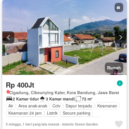
Rumah
Rp 400Jt
Cigadung, Cibeunying Kaler, Kota Bandung, Jawa Barat
2 Kamar tidur
3 Kamar mandi
72 m²
Air
Area anak-anak
Cctv
Dapur terpadu
Keamanan
Keamanan 24 jam
Listrik
Secure parking
Pemandangan panorama
Rumah jaga
Garasi
3 minggu, 1 hari yang lalu masuk - Islamic Green Garden
Halaman