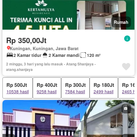
Rumah
Rp 350,00Jt
Kuningan, Kuningan, Jawa Barat
2 Kamar tidur
2 Kamar mandi
120 m²
2 minggu, 3 hari yang lalu masuk - Atang Shanjaya -
atang.shanjaya
Rp 500Jt
Rp 400Jt
Rp 300Jt
Rp 180Jt
Rp 16
10538 hasil
9258 hasil
7584 hasil
2499 hasil
2465 ha