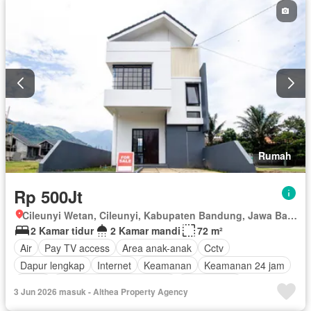
Halaman
Wifi
Rumah
Rp 500Jt
Cileunyi Wetan, Cileunyi, Kabupaten Bandung, Jawa Barat
2 Kamar tidur
2 Kamar mandi
72 m²
Air
Pay TV access
Area anak-anak
Cctv
Dapur lengkap
Internet
Keamanan
Keamanan 24 jam
Listrik
Pemandangan panorama
Rumah jaga
3 Jun 2026 masuk - Althea Property Agency
Ruang layanan
Taman
Tangki air
Garasi
Panggang