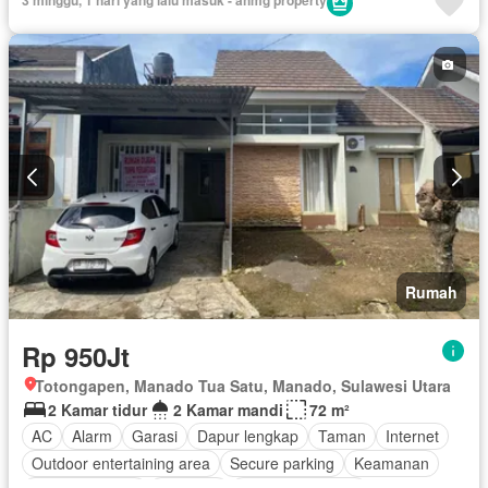
3 minggu, 1 hari yang lalu masuk - ahmg property
Rumah
Rp 950Jt
Totongapen, Manado Tua Satu, Manado, Sulawesi Utara
2 Kamar tidur
2 Kamar mandi
72 m²
AC
Alarm
Garasi
Dapur lengkap
Taman
Internet
Outdoor entertaining area
Secure parking
Keamanan