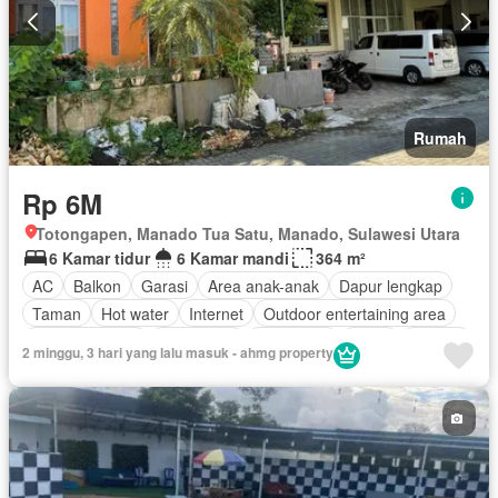
Rumah
Rp 6M
Totongapen, Manado Tua Satu, Manado, Sulawesi Utara
6 Kamar tidur
6 Kamar mandi
364 m²
AC
Balkon
Garasi
Area anak-anak
Dapur lengkap
Taman
Hot water
Internet
Outdoor entertaining area
Secure parking
Keamanan
Telephone
Teras
Televisi
2 minggu, 3 hari yang lalu masuk - ahmg property
Halaman
Tanpa perabotan