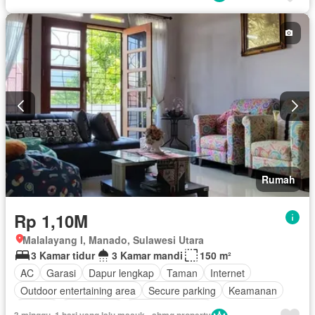
Rumah
Rp 1,10M
Malalayang I, Manado, Sulawesi Utara
3 Kamar tidur
3 Kamar mandi
150 m²
AC
Garasi
Dapur lengkap
Taman
Internet
Outdoor entertaining area
Secure parking
Keamanan
Televisi
Kabel video
Tanpa perabotan