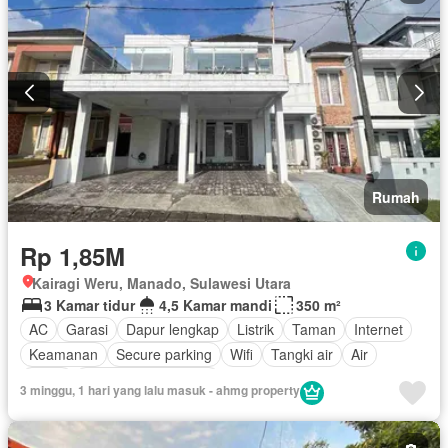
Rumah
Rp 1,85M
Kairagi Weru, Manado, Sulawesi Utara
3 Kamar tidur
4,5 Kamar mandi
350 m²
AC
Garasi
Dapur lengkap
Listrik
Taman
Internet
Keamanan
Secure parking
Wifi
Tangki air
Air
Teras
Sebagian perabotan
3 minggu, 1 hari yang lalu masuk - ahmg property