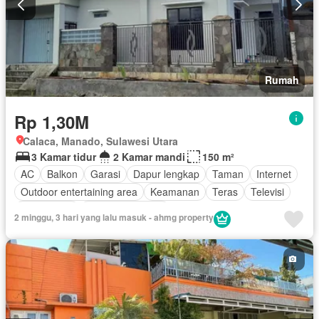
Rumah
Rp 1,30M
Calaca, Manado, Sulawesi Utara
3 Kamar tidur
2 Kamar mandi
150 m²
AC
Balkon
Garasi
Dapur lengkap
Taman
Internet
Outdoor entertaining area
Keamanan
Teras
Televisi
Kabel video
Tanpa perabotan
2 minggu, 3 hari yang lalu masuk - ahmg property