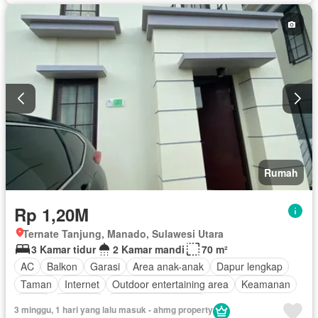
Rumah
Rp 1,20M
Ternate Tanjung, Manado, Sulawesi Utara
3 Kamar tidur
2 Kamar mandi
70 m²
AC
Balkon
Garasi
Area anak-anak
Dapur lengkap
Taman
Internet
Outdoor entertaining area
Keamanan
Teras
Halaman
Berperabot lengkap
3 minggu, 1 hari yang lalu masuk - ahmg property