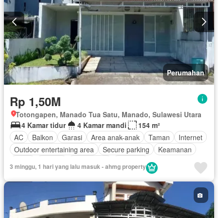
Perumahan
Rp 1,50M
Totongapen, Manado Tua Satu, Manado, Sulawesi Utara
4 Kamar tidur
4 Kamar mandi
154 m²
AC
Balkon
Garasi
Area anak-anak
Taman
Internet
Outdoor entertaining area
Secure parking
Keamanan
Teras
Televisi
Kabel video
Halaman
3 minggu, 1 hari yang lalu masuk - ahmg property
Tanpa perabotan