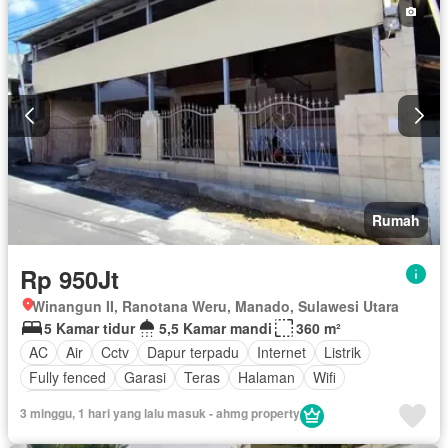
Rumah
Rp 950Jt
Winangun II, Ranotana Weru, Manado, Sulawesi Utara
5 Kamar tidur
5,5 Kamar mandi
360 m²
AC
Air
Cctv
Dapur terpadu
Internet
Listrik
Fully fenced
Garasi
Teras
Halaman
Wifi
Sebagian perabotan
3 minggu, 1 hari yang lalu masuk - ahmg property