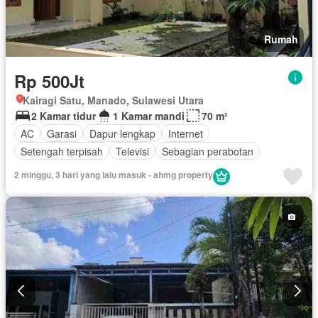
Rumah
Rp 500Jt
Kairagi Satu, Manado, Sulawesi Utara
2 Kamar tidur
1 Kamar mandi
70 m²
AC
Garasi
Dapur lengkap
Internet
Setengah terpisah
Televisi
Sebagian perabotan
2 minggu, 3 hari yang lalu masuk - ahmg property