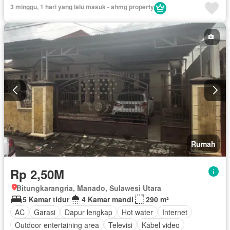
Lapangan tenis
Halaman
Tanpa perabotan
3 minggu, 1 hari yang lalu masuk - ahmg property
Rumah
Rp 2,50M
Bitungkarangria, Manado, Sulawesi Utara
5 Kamar tidur
4 Kamar mandi
290 m²
AC
Garasi
Dapur lengkap
Hot water
Internet
Outdoor entertaining area
Televisi
Kabel video