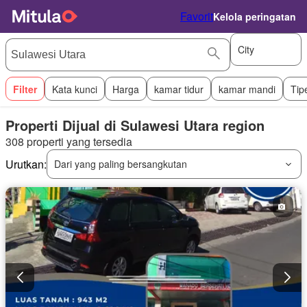
Favorit
Kelola peringatan
City
Filter
Kata kunci
Harga
kamar tidur
kamar mandi
Tip
Properti Dijual di Sulawesi Utara region
308 properti yang tersedia
Urutkan:
Dari yang paling bersangkutan