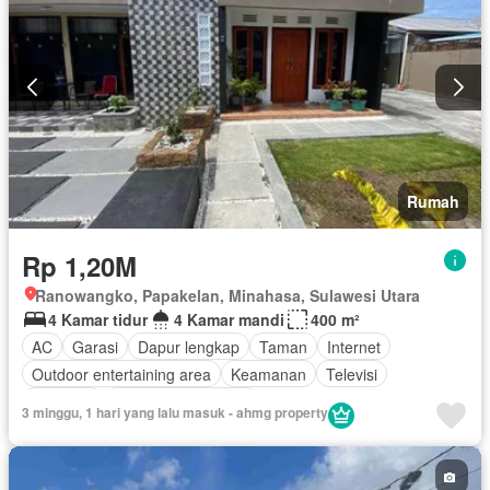
Rumah
Rp 1,20M
Ranowangko, Papakelan, Minahasa, Sulawesi Utara
4 Kamar tidur
4 Kamar mandi
400 m²
AC
Garasi
Dapur lengkap
Taman
Internet
Outdoor entertaining area
Keamanan
Televisi
Halaman
Berperabot lengkap
3 minggu, 1 hari yang lalu masuk - ahmg property