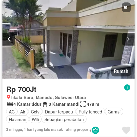
Rumah
Rp 700Jt
Tikala Baru, Manado, Sulawesi Utara
4 Kamar tidur
3 Kamar mandi
478 m²
AC
Air
Cctv
Dapur terpadu
Fully fenced
Garasi
Halaman
Wifi
Sebagian perabotan
3 minggu, 1 hari yang lalu masuk - ahmg property