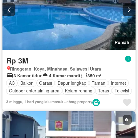
Rumah
Rp 3M
Rinegetan, Koya, Minahasa, Sulawesi Utara
3 Kamar tidur
4 Kamar mandi
350 m²
AC
Balkon
Garasi
Dapur lengkap
Taman
Internet
Outdoor entertaining area
Kolam renang
Teras
Televisi
Halaman
Berperabot lengkap
3 minggu, 1 hari yang lalu masuk - ahmg property