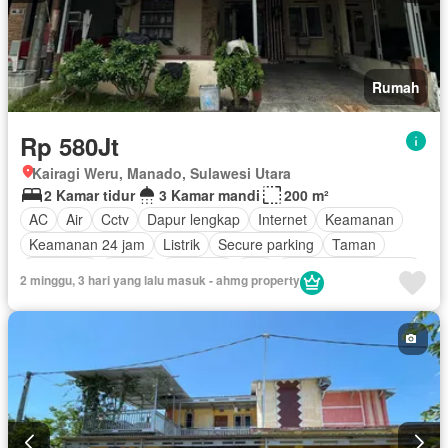
Rumah
Rp 580Jt
Kairagi Weru, Manado, Sulawesi Utara
2 Kamar tidur
3 Kamar mandi
200 m²
AC
Air
Cctv
Dapur lengkap
Internet
Keamanan
Keamanan 24 jam
Listrik
Secure parking
Taman
Tangki air
Garasi
Halaman
Wifi
Sebagian perabotan
2 minggu, 3 hari yang lalu masuk - ahmg property