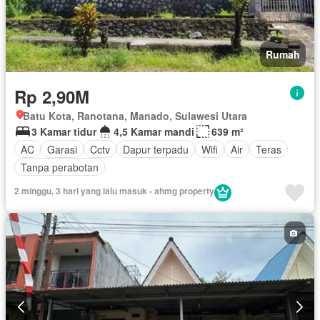
Rumah
Rp 2,90M
Batu Kota, Ranotana, Manado, Sulawesi Utara
3 Kamar tidur
4,5 Kamar mandi
639 m²
AC
Garasi
Cctv
Dapur terpadu
Wifi
Air
Teras
Tanpa perabotan
2 minggu, 3 hari yang lalu masuk - ahmg property