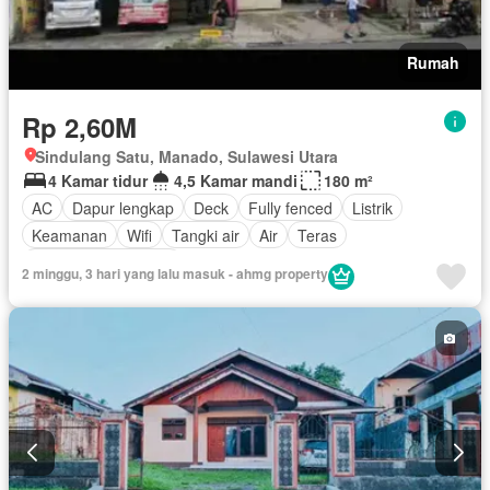
Rumah
Rp 2,60M
Sindulang Satu, Manado, Sulawesi Utara
4 Kamar tidur
4,5 Kamar mandi
180 m²
AC
Dapur lengkap
Deck
Fully fenced
Listrik
Keamanan
Wifi
Tangki air
Air
Teras
Sebagian perabotan
2 minggu, 3 hari yang lalu masuk - ahmg property