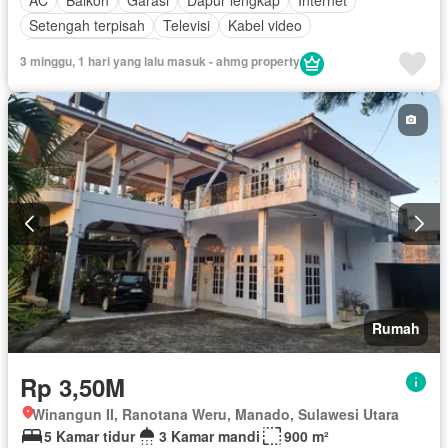
AC
Balkon
Garasi
Dapur lengkap
Internet
Setengah terpisah
Televisi
Kabel video
Sebagian perabotan
3 minggu, 1 hari yang lalu masuk - ahmg property
Rumah
Rp 3,50M
Winangun II, Ranotana Weru, Manado, Sulawesi Utara
5 Kamar tidur
3 Kamar mandi
900 m²