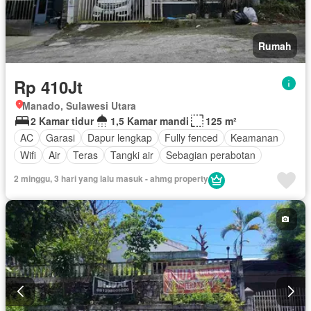
Rumah
Rp 410Jt
Manado, Sulawesi Utara
2 Kamar tidur
1,5 Kamar mandi
125 m²
AC
Garasi
Dapur lengkap
Fully fenced
Keamanan
Wifi
Air
Teras
Tangki air
Sebagian perabotan
2 minggu, 3 hari yang lalu masuk - ahmg property