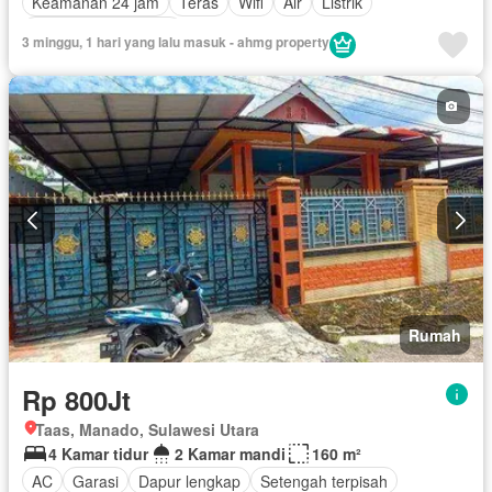
Keamanan 24 jam
Teras
Wifi
Air
Listrik
Sebagian perabotan
3 minggu, 1 hari yang lalu masuk - ahmg property
Rumah
Rp 800Jt
Taas, Manado, Sulawesi Utara
4 Kamar tidur
2 Kamar mandi
160 m²
AC
Garasi
Dapur lengkap
Setengah terpisah