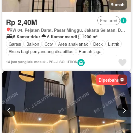
Rumah
Rp 2,40M
Featured
RW 04, Pejaten Barat, Pasar Minggu, Jakarta Selatan, Daerah Khusus Ibukota Jakarta
5 Kamar tidur
6 Kamar mandi
200 m²
Garasi
Balkon
Cctv
Area anak-anak
Deck
Listrik
Akses bagi penyandang disabilitas
Rumah jaga
Pemandangan panorama
Secure parking
Keamanan
14 jam yang lalu masuk - PS - J SOLUTION
Keamanan 24 jam
Wifi
Tangki air
Air
Halaman
Ruang layanan
Taman atap
Outdoor entertaining area
Diperbaharui
Fully fenced
Pemanasan
Taman
Internet
Hot water
Teras
Tanpa perabotan