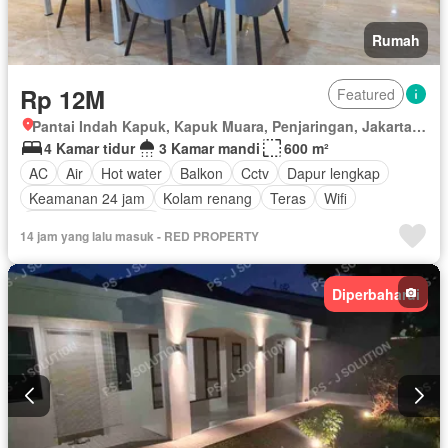
Rumah
Rp 12M
Featured
Pantai Indah Kapuk, Kapuk Muara, Penjaringan, Jakarta Utara, Daerah Khusus Ibukota Jakarta
4 Kamar tidur
3 Kamar mandi
600 m²
AC
Air
Hot water
Balkon
Cctv
Dapur lengkap
Keamanan 24 jam
Kolam renang
Teras
Wifi
Berperabot lengkap
14 jam yang lalu masuk - RED PROPERTY
Diperbaharui