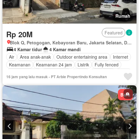
Rumah
Rp 20M
Featured
Blok Q, Petogogan, Kebayoran Baru, Jakarta Selatan, Daerah Khusus Ibukota Jakarta
4 Kamar tidur
4 Kamar mandi
Air
Area anak-anak
Outdoor entertaining area
Internet
Keamanan
Keamanan 24 jam
Listrik
Fully fenced
Secure parking
Rumah jaga
Garasi
Panggang
Teras
16 jam yang lalu masuk - PT Arbie Propertindo Konsultan
Halaman
Wifi
Sebagian perabotan
Baru