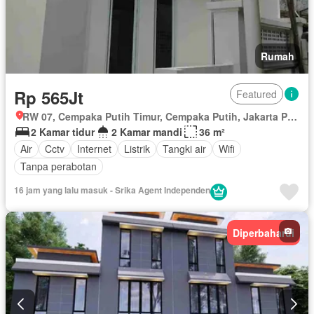
Rumah
Rp 565Jt
Featured
RW 07, Cempaka Putih Timur, Cempaka Putih, Jakarta Pusat, Daerah Khusus Ibukota Jakarta
2 Kamar tidur
2 Kamar mandi
36 m²
Air
Cctv
Internet
Listrik
Tangki air
Wifi
Tanpa perabotan
16 jam yang lalu masuk - Srika Agent Independen
Diperbaharui