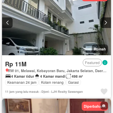
Halaman
Wifi
Sebagian perabotan
Rumah
Rp 11M
Featured
RW 01, Melawai, Kebayoran Baru, Jakarta Selatan, Daerah Khusus Ibukota Jakarta
4 Kamar tidur
4 Kamar mandi
498 m²
Keamanan 24 jam
Kolam renang
Garasi
11 jam yang lalu masuk - Djoni - LJH Realty Sawangan
Diperbaharui