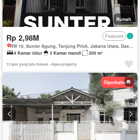
Rumah
Rp 2,98M
Featured
RW 10, Sunter Agung, Tanjung Priok, Jakarta Utara, Daerah Khusus Ibukota Jakarta
4 Kamar tidur
3 Kamar mandi
200 m²
13 jam yang lalu masuk - Apau property
Diperbaharui