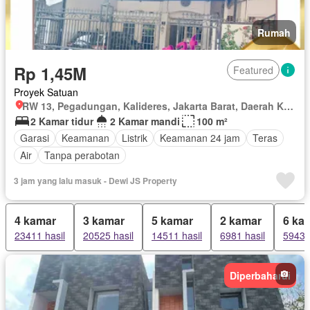
Rumah
Rp 1,45M
Featured
Proyek Satuan
RW 13, Pegadungan, Kalideres, Jakarta Barat, Daerah Khusus Ibukota Jakarta
2 Kamar tidur
2 Kamar mandi
100 m²
Garasi
Keamanan
Listrik
Keamanan 24 jam
Teras
Air
Tanpa perabotan
3 jam yang lalu masuk - Dewi JS Property
4 kamar
3 kamar
5 kamar
2 kamar
6 ka
23411 hasil
20525 hasil
14511 hasil
6981 hasil
5943 h
Diperbaharui