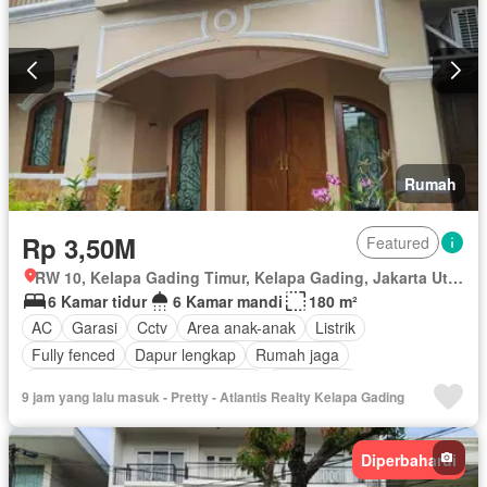
Outdoor entertaining area
Ruang kantor
Pemandangan panorama
Pay TV access
Keamanan
Secure parking
Spa
Ruang layanan
Kolam renang
Telephone
Taman atap
Keamanan 24 jam
Lapangan tenis
Tangki air
Teras
Wifi
Kabel video
Air
Halaman
Televisi
Rumah
Rp 3,50M
Featured
RW 10, Kelapa Gading Timur, Kelapa Gading, Jakarta Utara, Daerah Khusus Ibukota Jakarta
6 Kamar tidur
6 Kamar mandi
180 m²
AC
Garasi
Cctv
Area anak-anak
Listrik
Fully fenced
Dapur lengkap
Rumah jaga
Dapur terpadu
Secure parking
Keamanan
9 jam yang lalu masuk - Pretty - Atlantis Realty Kelapa Gading
Ruang layanan
Teras
Air
Wifi
Halaman
Tangki air
Keamanan 24 jam
Sebagian perabotan
Diperbaharui