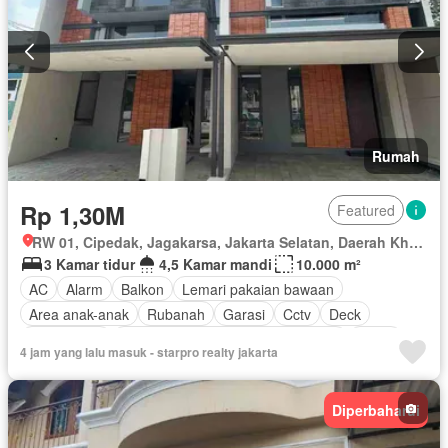
Rumah
Rp 1,30M
Featured
RW 01, Cipedak, Jagakarsa, Jakarta Selatan, Daerah Khusus Ibukota Jakarta
3 Kamar tidur
4,5 Kamar mandi
10.000 m²
AC
Alarm
Balkon
Lemari pakaian bawaan
Area anak-anak
Rubanah
Garasi
Cctv
Deck
Pramutamu
Akses bagi penyandang disabilitas
Listrik
4 jam yang lalu masuk - starpro realty jakarta
Dapur lengkap
Fully fenced
Perapian
Taman
Pemanasan
Panggang
Gym
Rumah jaga
Diperbaharui
Dapur terpadu
Hot water
Interkom
Internet
Gas alam
Angkat
Jacuzzi
Pustaka