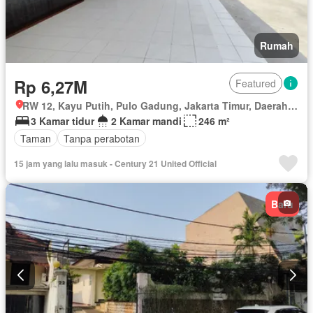
Rumah
Rp 6,27M
Featured
RW 12, Kayu Putih, Pulo Gadung, Jakarta Timur, Daerah Khusus Ibukota Jakarta
3 Kamar tidur
2 Kamar mandi
246 m²
Taman
Tanpa perabotan
15 jam yang lalu masuk - Century 21 United Official
Baru