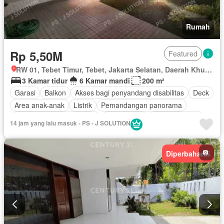
Rumah
Rp 5,50M
Featured
RW 01, Tebet Timur, Tebet, Jakarta Selatan, Daerah Khusus Ibukota Jakarta
3 Kamar tidur
6 Kamar mandi
200 m²
Garasi
Balkon
Akses bagi penyandang disabilitas
Deck
Area anak-anak
Listrik
Pemandangan panorama
Outdoor entertaining area
Taman atap
Ruang layanan
14 jam yang lalu masuk - PS - J SOLUTION
Secure parking
Keamanan
Keamanan 24 jam
Teras
Air
Wifi
Tangki air
Halaman
Taman
Fully fenced
Diperbaharui
Sebagian perabotan