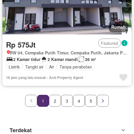
Rumah
Rp 575Jt
Featured
RW 04, Cempaka Putih Timur, Cempaka Putih, Jakarta Pusat, Daerah Khusus Ibukota Jakarta
2 Kamar tidur
2 Kamar mandi
36 m²
Listrik
Tangki air
Air
Tanpa perabotan
16 jam yang lalu masuk - Arni Property Agent
1
2
3
4
5
Terdekat