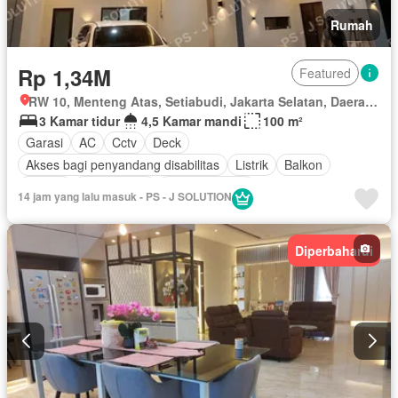
Rumah
Rp 1,34M
Featured
RW 10, Menteng Atas, Setiabudi, Jakarta Selatan, Daerah Khusus Ibukota Jakarta
3 Kamar tidur
4,5 Kamar mandi
100 m²
Garasi
AC
Cctv
Deck
Akses bagi penyandang disabilitas
Listrik
Balkon
Taman
Fully fenced
Dapur lengkap
14 jam yang lalu masuk - PS - J SOLUTION
Pemandangan panorama
Secure parking
Outdoor entertaining area
Taman atap
Keamanan
Diperbaharui
Ruang layanan
Wifi
Tangki air
Air
Halaman
Keamanan 24 jam
Teras
Area anak-anak
Rumah jaga
Panggang
Sebagian perabotan