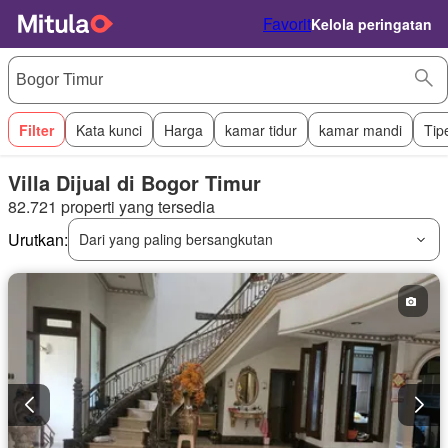
Favorit
Kelola peringatan
Filter
Kata kunci
Harga
kamar tidur
kamar mandi
Tip
Villa Dijual di Bogor Timur
82.721 properti yang tersedia
Urutkan:
Dari yang paling bersangkutan