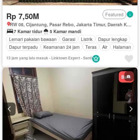
Rp 7,50M
Featured
RW 08, Cijantung, Pasar Rebo, Jakarta Timur, Daerah Khusus Ibukota Jakarta
7 Kamar tidur
5 Kamar mandi
Lemari pakaian bawaan
Garasi
Listrik
Dapur lengkap
Dapur terpadu
Keamanan 24 jam
Teras
Air
Halaman
Tanpa perabotan
13 jam yang lalu masuk - Linktown Expert - Santi
Baru