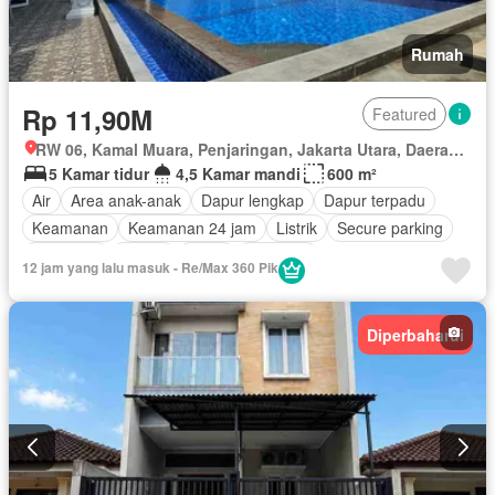
Rumah
Rp 11,90M
Featured
RW 06, Kamal Muara, Penjaringan, Jakarta Utara, Daerah Khusus Ibukota Jakarta
5 Kamar tidur
4,5 Kamar mandi
600 m²
Air
Area anak-anak
Dapur lengkap
Dapur terpadu
Keamanan
Keamanan 24 jam
Listrik
Secure parking
Tangki air
Garasi
Teras
Halaman
12 jam yang lalu masuk - Re/Max 360 Pik
Berperabot lengkap
Diperbaharui