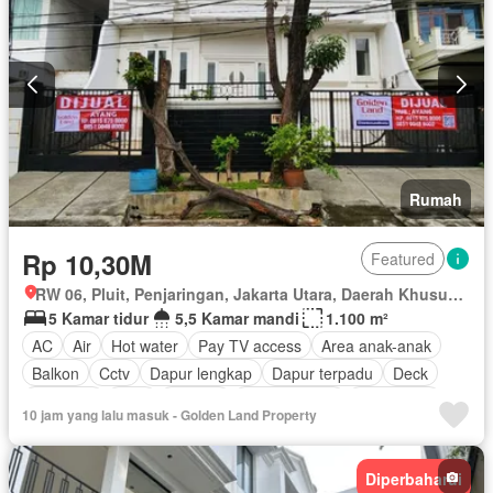
Rumah
Rp 10,30M
Featured
RW 06, Pluit, Penjaringan, Jakarta Utara, Daerah Khusus Ibukota Jakarta
5 Kamar tidur
5,5 Kamar mandi
1.100 m²
AC
Air
Hot water
Pay TV access
Area anak-anak
Balkon
Cctv
Dapur lengkap
Dapur terpadu
Deck
Rubanah
Gym
Internet
Ruang kantor
Keamanan
10 jam yang lalu masuk - Golden Land Property
Keamanan 24 jam
Lapangan tenis
Listrik
Secure parking
Rumah jaga
Ruang layanan
Taman
Diperbaharui
Taman atap
Telephone
Televisi
Garasi
Teras