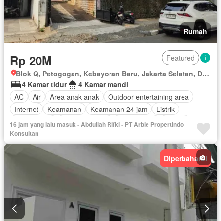
Rumah
Rp 20M
Featured
Blok Q, Petogogan, Kebayoran Baru, Jakarta Selatan, Daerah Khusus Ibukota Jakarta
4 Kamar tidur
4 Kamar mandi
AC
Air
Area anak-anak
Outdoor entertaining area
Internet
Keamanan
Keamanan 24 jam
Listrik
Fully fenced
Secure parking
Rumah jaga
Taman
16 jam yang lalu masuk - Abdullah Rifki - PT Arbie Propertindo
Garasi
Panggang
Teras
Wifi
Sebagian perabotan
Konsultan
Diperbaharui