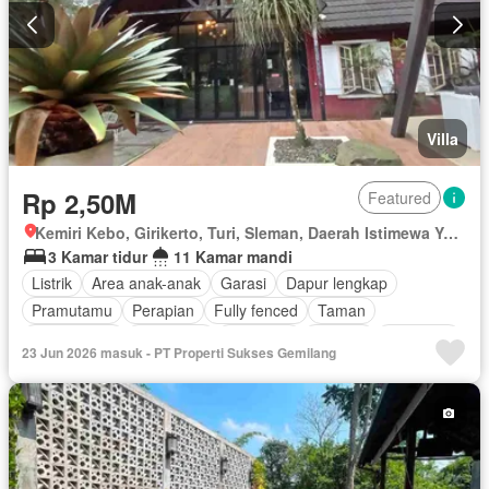
Villa
Rp 2,50M
Featured
Kemiri Kebo, Girikerto, Turi, Sleman, Daerah Istimewa Yogyakarta
3 Kamar tidur
11 Kamar mandi
Listrik
Area anak-anak
Garasi
Dapur lengkap
Pramutamu
Perapian
Fully fenced
Taman
Rumah jaga
Panggang
Hot water
Internet
Gas alam
23 Jun 2026 masuk - PT Properti Sukses Gemilang
Outdoor entertaining area
Pemandangan panorama
Taman atap
Air
Wifi
Halaman
Berperabot lengkap