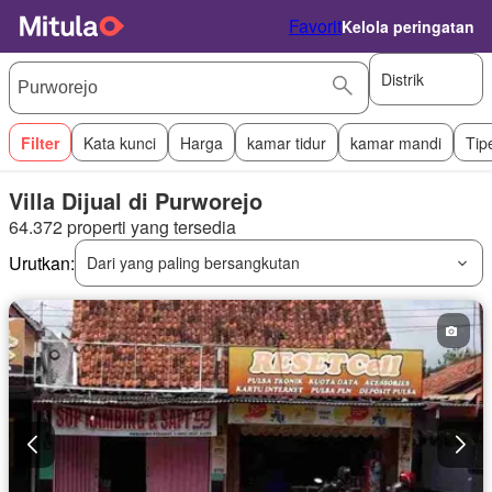
Favorit
Kelola peringatan
Distrik
Filter
Kata kunci
Harga
kamar tidur
kamar mandi
Tip
Villa Dijual di Purworejo
64.372 properti yang tersedia
Urutkan:
Dari yang paling bersangkutan