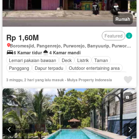
Rumah
Rp 1,60M
Featured
Boromesjid, Pangenrejo, Purworejo, Banyuurip, Purworejo, Jawa Tengah
6 Kamar tidur
4 Kamar mandi
Lemari pakaian bawaan
Deck
Listrik
Taman
Panggang
Dapur terpadu
Outdoor entertaining area
Taman atap
Telephone
Teras
Televisi
Air
Balkon
3 minggu, 2 hari yang lalu masuk - Mulya Property Indonesia
Fully fenced
Sebagian perabotan