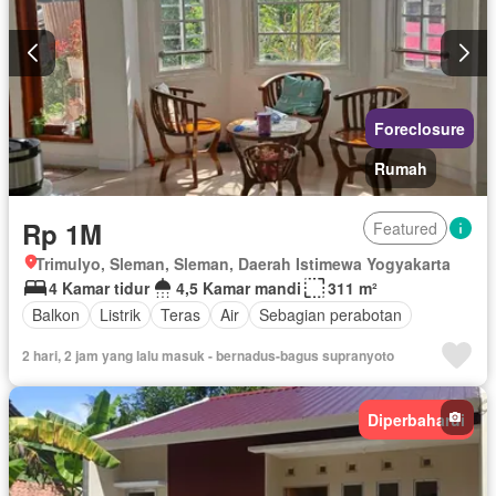
Ruang layanan
Taman atap
Halaman
Outdoor entertaining area
Pemandangan panorama
Dapur terpadu
Interkom
Berperabot lengkap
Foreclosure
Rumah
Rp 1M
Featured
Trimulyo, Sleman, Sleman, Daerah Istimewa Yogyakarta
4 Kamar tidur
4,5 Kamar mandi
311 m²
Balkon
Listrik
Teras
Air
Sebagian perabotan
2 hari, 2 jam yang lalu masuk - bernadus-bagus supranyoto
Diperbaharui