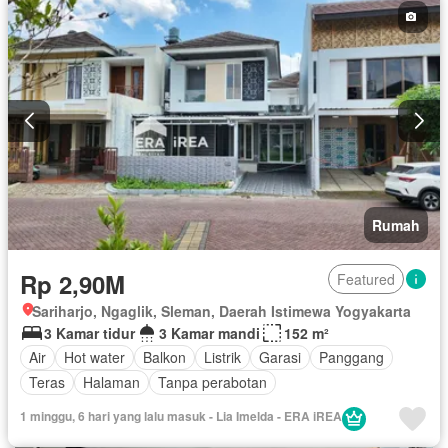
Rumah
Rp 2,90M
Featured
Sariharjo, Ngaglik, Sleman, Daerah Istimewa Yogyakarta
3 Kamar tidur
3 Kamar mandi
152 m²
Air
Hot water
Balkon
Listrik
Garasi
Panggang
Teras
Halaman
Tanpa perabotan
1 minggu, 6 hari yang lalu masuk - Lia Imelda - ERA iREA