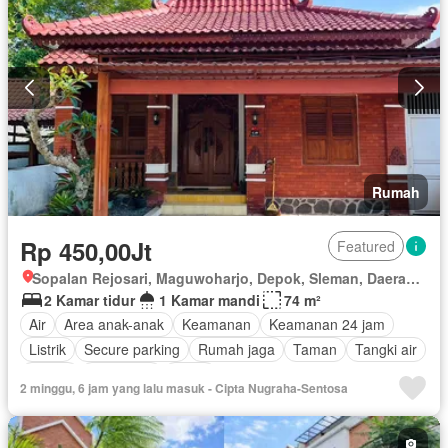
Rumah
Rp 450,00Jt
Featured
Sopalan Rejosari, Maguwoharjo, Depok, Sleman, Daerah Istimewa Yogyakarta
2 Kamar tidur
1 Kamar mandi
74 m²
Air
Area anak-anak
Keamanan
Keamanan 24 jam
Listrik
Secure parking
Rumah jaga
Taman
Tangki air
Garasi
Panggang
Teras
2 minggu, 6 jam yang lalu masuk - Cipta Nugraha-Sentosa