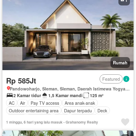
Rumah
Rp 585Jt
Featured
Pandowoharjo, Sleman, Sleman, Daerah Istimewa Yogyakarta
2 Kamar tidur
1,5 Kamar mandi
125 m²
AC
Air
Pay TV access
Area anak-anak
Outdoor entertaining area
Dapur terpadu
Deck
Internet
Keamanan
Listrik
Fully fenced
1 minggu, 6 hari yang lalu masuk - Grahanomy Realty
Secure parking
Taman
Tangki air
Telephone
Televisi
Garasi
Panggang
Teras
Halaman
Wifi