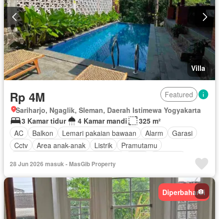
Villa
Rp 4M
Featured
Sariharjo, Ngaglik, Sleman, Daerah Istimewa Yogyakarta
3 Kamar tidur
4 Kamar mandi
325 m²
AC
Balkon
Lemari pakaian bawaan
Alarm
Garasi
Cctv
Area anak-anak
Listrik
Pramutamu
Akses bagi penyandang disabilitas
Deck
Rubanah
28 Jun 2026 masuk - MasGib Property
Fully fenced
Taman
Perapian
Dapur lengkap
Panggang
Rumah jaga
Pemanasan
Hot water
Diperbaharui
Internet
Jacuzzi
Keamanan
Kolam renang
Keamanan 24 jam
Televisi
Wifi
Tangki air
Kabel video
Air
Lapangan tenis
Telephone