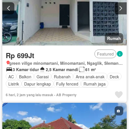
Rumah
Rp 699Jt
Featured
green villge minomartani, Minomartani, Ngaglik, Sleman, Daerah Istimewa Yogyakarta
3 Kamar tidur
2,5 Kamar mandi
61 m²
AC
Balkon
Garasi
Rubanah
Area anak-anak
Deck
Listrik
Dapur lengkap
Fully fenced
Rumah jaga
Dapur terpadu
Internet
Outdoor entertaining area
6 hari, 2 jam yang lalu masuk - AB Property
Keamanan
Telephone
Teras
Televisi
Keamanan 24 jam
Air
Tangki air
Wifi
Halaman
Sebagian perabotan