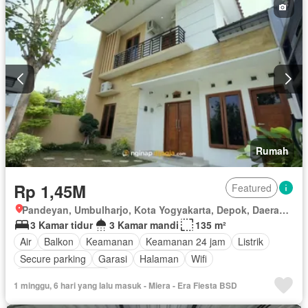
Tanpa perabotan
Rumah
Rp 1,45M
Featured
Pandeyan, Umbulharjo, Kota Yogyakarta, Depok, Daerah Istimewa Yogyakarta
3 Kamar tidur
3 Kamar mandi
135 m²
Air
Balkon
Keamanan
Keamanan 24 jam
Listrik
Secure parking
Garasi
Halaman
Wifi
Berperabot lengkap
1 minggu, 6 hari yang lalu masuk - Miera - Era Fiesta BSD