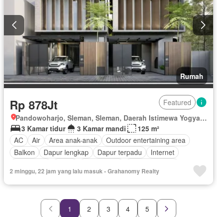
Rumah
Rp 878Jt
Featured
Pandowoharjo, Sleman, Sleman, Daerah Istimewa Yogyakarta
3 Kamar tidur
3 Kamar mandi
125 m²
AC
Air
Area anak-anak
Outdoor entertaining area
Balkon
Dapur lengkap
Dapur terpadu
Internet
Keamanan
Listrik
Fully fenced
Secure parking
2 minggu, 22 jam yang lalu masuk - Grahanomy Realty
Ruang layanan
Taman
Taman atap
Tangki air
Telephone
Televisi
Garasi
Panggang
Teras
Halaman
Wifi
1
2
3
4
5