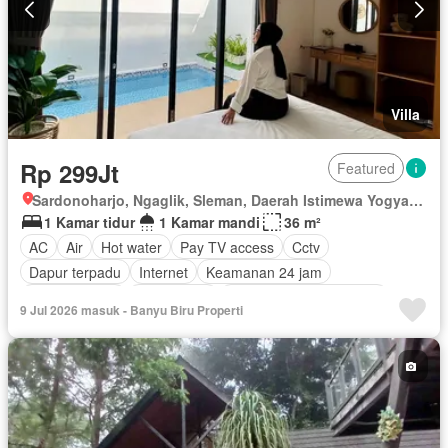
Villa
Rp 299Jt
Featured
Sardonoharjo, Ngaglik, Sleman, Daerah Istimewa Yogyakarta
1 Kamar tidur
1 Kamar mandi
36 m²
AC
Air
Hot water
Pay TV access
Cctv
Dapur terpadu
Internet
Keamanan 24 jam
Kolam renang
Pramutamu
Lemari pakaian bawaan
9 Jul 2026 masuk - Banyu Biru Properti
Listrik
Fully fenced
Secure parking
Rumah jaga
Taman
Tangki air
Televisi
Garasi
Halaman
Wifi
Berperabot lengkap